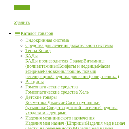
Корзина
Удалить
Каталог товаров
Эндокринная система
Средства для лечения дыхательной системы
Тесты Ковид
БАДы
БАДы производителя Эвалар
Витамины
(поливитамины)
Конфеты и леденцы
Масла
эфирные
Ранозаживляющие, повыш
регенерацию
Средства для ванн (соли, пенки...)
Вакцины
Гомеопатические средства
Гомеопатические средства Хель
Детские товары
Косметика Джонсон
Соски пустышки
бутылочки
Средства детской гигиены
Средства
ухода за младенцами
Изделия медицинского назначения
Изделия мед назнач (Шприцы)
Изделия мед назнач
(Тесты на беременность)
Изделия мед назнач