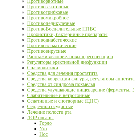
Противорвотные
Противозачаточные
Противогрибковые
Противомикробное
Противопедикулезные
ПротивоВоспалительные НПВС
Пробиотики, бактерийные препараты
Противодиабетические
Противоастматические
Противовирусные
Ранозаживляющие, повыш регенерацию
Регуляторы эректильной дисфункции
Спазмолитики
Средства для лечения простатита
Средства коррекции фигуры, регуляторы аппетита
Средства от синдрома похмелья
Средства улучшающие пищеварение (ферменты...)
Слабительные и ветрогонные
Седативные и снотворные (ЦНС)
Сердечно-сосудистые
Лечение полости рта
ЛОР органы
Горло
Ухо
Нос