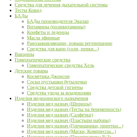
Средства для лечения дыхательной системы
Тесты Ковид
БАДы
БАДы производителя Эвалар
Витамины (поливитамины)
Конфеты и леденцы
Масла эфирные
Ранозаживляющие, повыш регенерацию
Средства для ванн (соли, пенки...)
Вакцины
Гомеопатические средства
Гомеопатические средства Хель
Детские товары
Косметика Джонсон
Соски пустышки бутылочки
Средства детской гигиены
Средства ухода за младенцами
Изделия медицинского назначения
Изделия мед назнач (Шприцы)
Изделия мед назнач (Тесты на беременность)
Изделия мед назнач (Салфетки)
Изделия мед назнач (Пластыри наборы)
Изделия мед назнач (Горчишники, пипетки...)
Изделия мед назнач (Маски, Компрессы...)
Изделия мед назнач (Презервативы №3)