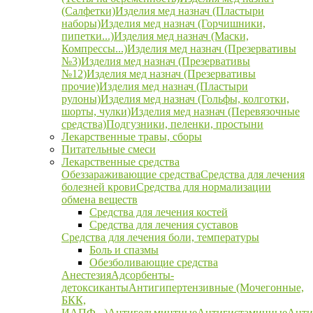
(Салфетки)
Изделия мед назнач (Пластыри
наборы)
Изделия мед назнач (Горчишники,
пипетки...)
Изделия мед назнач (Маски,
Компрессы...)
Изделия мед назнач (Презервативы
№3)
Изделия мед назнач (Презервативы
№12)
Изделия мед назнач (Презервативы
прочие)
Изделия мед назнач (Пластыри
рулоны)
Изделия мед назнач (Гольфы, колготки,
шорты, чулки)
Изделия мед назнач (Перевязочные
средства)
Подгузники, пеленки, простыни
Лекарственные травы, сборы
Питательные смеси
Лекарственные средства
Обеззараживающие средства
Средства для лечения
болезней крови
Средства для нормализации
обмена веществ
Средства для лечения костей
Средства для лечения суставов
Средства для лечения боли, температуры
Боль и спазмы
Обезболивающие средства
Анестезия
Адсорбенты-
детоксиканты
Антигипертензивные (Мочегонные,
БКК,
ИАПФ...)
Антигельминтные
Антигистаминные
Анти