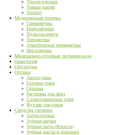
Урологические
Ушные капли
Артрит
Медицинская техника
Глюкометры
Нибулайзеры
Пульсоксиметр
Тонометры
Электронные термометры
Ингаляторы
Минерально-столовая, питьевая вода
Онкология
Ортопедия
Оптика
Аксессуары
Готовые очки
Оправы
Растворы для линз
Солнцезащитные очки
Футляр для очков
Средства гигиены
Антисептики
Зубные щетки
Зубные нити (Флоссы)
Зубные пасты и порошки