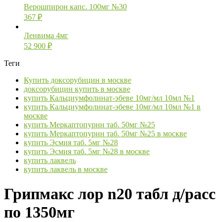
Верошпирон капс. 100мг №30
367
₽
Ленвима 4мг
52 900
₽
Теги
Купить доксорубицин в москве
доксорубицин купить в москве
купить Кальциумфолинат-эбеве 10мг/мл 10мл №1
купить Кальциумфолинат-эбеве 10мг/мл 10мл №1 в
москве
купить Меркаптопурин таб. 50мг №25
купить Меркаптопурин таб. 50мг №25 в москве
купить Эсмия таб. 5мг №28
купить Эсмия таб. 5мг №28 в москве
купить лаквель
купить лаквель в москве
Грипмакс лор n20 табл д/расс
по 1350мг