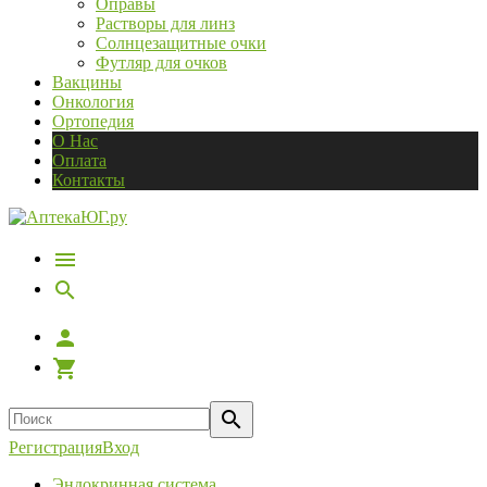
Оправы
Растворы для линз
Солнцезащитные очки
Футляр для очков
Вакцины
Онкология
Ортопедия
О Нас
Оплата
Контакты
Регистрация
Вход
Эндокринная система