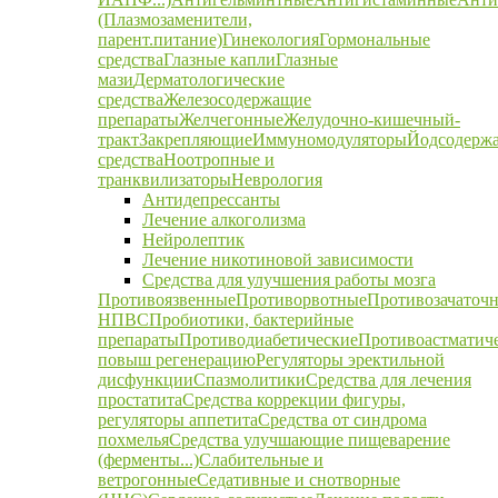
(Плазмозаменители,
парент.питание)
Гинекология
Гормональные
средства
Глазные капли
Глазные
мази
Дерматологические
средства
Железосодержащие
препараты
Желчегонные
Желудочно-кишечный-
тракт
Закрепляющие
Иммуномодуляторы
Йодсодерж
средства
Ноотропные и
транквилизаторы
Неврология
Антидепрессанты
Лечение алкоголизма
Нейролептик
Лечение никотиновой зависимости
Средства для улучшения работы мозга
Противоязвенные
Противорвотные
Противозачаточ
НПВС
Пробиотики, бактерийные
препараты
Противодиабетические
Противоастматич
повыш регенерацию
Регуляторы эректильной
дисфункции
Спазмолитики
Средства для лечения
простатита
Средства коррекции фигуры,
регуляторы аппетита
Средства от синдрома
похмелья
Средства улучшающие пищеварение
(ферменты...)
Слабительные и
ветрогонные
Седативные и снотворные