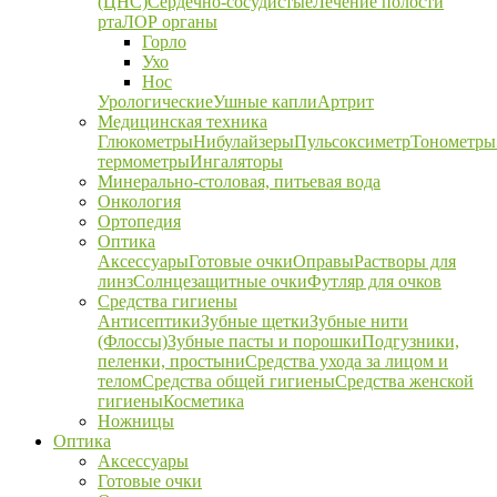
(ЦНС)
Сердечно-сосудистые
Лечение полости
рта
ЛОР органы
Горло
Ухо
Нос
Урологические
Ушные капли
Артрит
Медицинская техника
Глюкометры
Нибулайзеры
Пульсоксиметр
Тонометры
термометры
Ингаляторы
Минерально-столовая, питьевая вода
Онкология
Ортопедия
Оптика
Аксессуары
Готовые очки
Оправы
Растворы для
линз
Солнцезащитные очки
Футляр для очков
Средства гигиены
Антисептики
Зубные щетки
Зубные нити
(Флоссы)
Зубные пасты и порошки
Подгузники,
пеленки, простыни
Средства ухода за лицом и
телом
Средства общей гигиены
Средства женской
гигиены
Косметика
Ножницы
Оптика
Аксессуары
Готовые очки