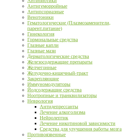
Антибиотики
Антигеморройные
Антипсориазные
Венотоники
Гематологические (Плазмозаменители,
парент.питание)
Гинекология
Гормональные средства
Глазные капли
Глазные мази
Дерматологические средства
Железосодержащие препараты
Желчегонные
Желудочно-кишечный-тракт
Закрепляющие
Иммуномодуляторы
Йодсодержащие средства
Ноотропные и транквилизаторы
Неврология
Антидепрессанты
Лечение алкоголизма
Нейролептик
Лечение никотиновой зависимости
Средства для улучшения работы мозга
Противоязвенные