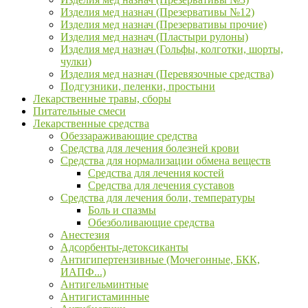
Изделия мед назнач (Презервативы №12)
Изделия мед назнач (Презервативы прочие)
Изделия мед назнач (Пластыри рулоны)
Изделия мед назнач (Гольфы, колготки, шорты,
чулки)
Изделия мед назнач (Перевязочные средства)
Подгузники, пеленки, простыни
Лекарственные травы, сборы
Питательные смеси
Лекарственные средства
Обеззараживающие средства
Средства для лечения болезней крови
Средства для нормализации обмена веществ
Средства для лечения костей
Средства для лечения суставов
Средства для лечения боли, температуры
Боль и спазмы
Обезболивающие средства
Анестезия
Адсорбенты-детоксиканты
Антигипертензивные (Мочегонные, БКК,
ИАПФ...)
Антигельминтные
Антигистаминные