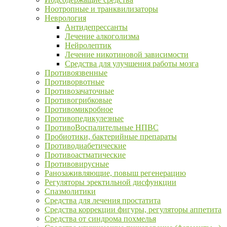
Ноотропные и транквилизаторы
Неврология
Антидепрессанты
Лечение алкоголизма
Нейролептик
Лечение никотиновой зависимости
Средства для улучшения работы мозга
Противоязвенные
Противорвотные
Противозачаточные
Противогрибковые
Противомикробное
Противопедикулезные
ПротивоВоспалительные НПВС
Пробиотики, бактерийные препараты
Противодиабетические
Противоастматические
Противовирусные
Ранозаживляющие, повыш регенерацию
Регуляторы эректильной дисфункции
Спазмолитики
Средства для лечения простатита
Средства коррекции фигуры, регуляторы аппетита
Средства от синдрома похмелья