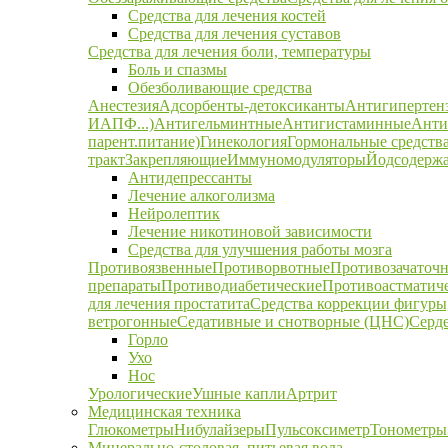
Средства для лечения костей
Средства для лечения суставов
Средства для лечения боли, температуры
Боль и спазмы
Обезболивающие средства
Анестезия
Адсорбенты-детоксиканты
Антигипертен
ИАПФ...)
Антигельминтные
Антигистаминные
Анти
парент.питание)
Гинекология
Гормональные средств
тракт
Закрепляющие
Иммуномодуляторы
Йодсодержа
Антидепрессанты
Лечение алкоголизма
Нейролептик
Лечение никотиновой зависимости
Средства для улучшения работы мозга
Противоязвенные
Противорвотные
Противозачаточ
препараты
Противодиабетические
Противоастматич
для лечения простатита
Средства коррекции фигуры,
ветрогонные
Седативные и снотворные (ЦНС)
Серд
Горло
Ухо
Нос
Урологические
Ушные капли
Артрит
Медицинская техника
Глюкометры
Нибулайзеры
Пульсоксиметр
Тонометры
Минерально-столовая, питьевая вода