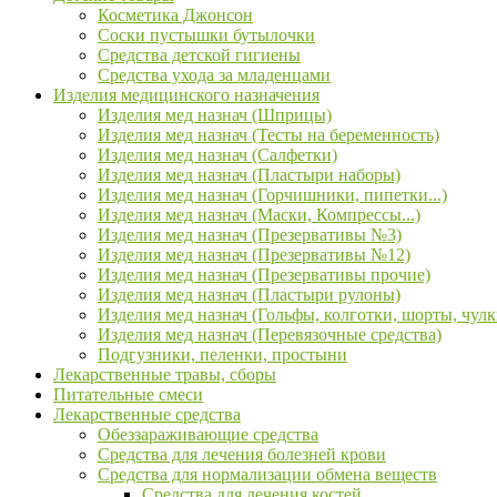
Косметика Джонсон
Соски пустышки бутылочки
Средства детской гигиены
Средства ухода за младенцами
Изделия медицинского назначения
Изделия мед назнач (Шприцы)
Изделия мед назнач (Тесты на беременность)
Изделия мед назнач (Салфетки)
Изделия мед назнач (Пластыри наборы)
Изделия мед назнач (Горчишники, пипетки...)
Изделия мед назнач (Маски, Компрессы...)
Изделия мед назнач (Презервативы №3)
Изделия мед назнач (Презервативы №12)
Изделия мед назнач (Презервативы прочие)
Изделия мед назнач (Пластыри рулоны)
Изделия мед назнач (Гольфы, колготки, шорты, чулк
Изделия мед назнач (Перевязочные средства)
Подгузники, пеленки, простыни
Лекарственные травы, сборы
Питательные смеси
Лекарственные средства
Обеззараживающие средства
Средства для лечения болезней крови
Средства для нормализации обмена веществ
Средства для лечения костей