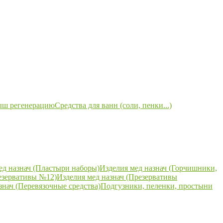
ыш регенерацию
Средства для ванн (соли, пенки...)
ед назнач (Пластыри наборы)
Изделия мед назнач (Горчишники,
езервативы №12)
Изделия мед назнач (Презервативы
знач (Перевязочные средства)
Подгузники, пеленки, простыни