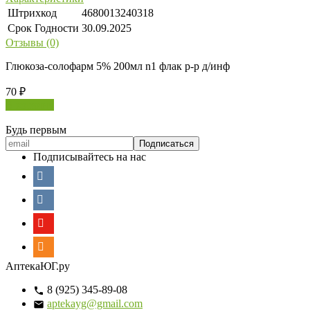
Штрихкод
4680013240318
Срок Годности
30.09.2025
Отзывы (0)
Глюкоза-солофарм 5% 200мл n1 флак р-р д/инф
70
₽
В корзину
Будь первым
Подписывайтесь на нас
АптекаЮГ.ру
8 (925) 345-89-08
aptekayg@gmail.com