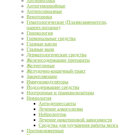
Антибиотики
Антигеморройные
Антипсориазные
Венотоники
Гематологические (Плазмозаменители,
парент.питание)
Гинекология
Гормональные средства
Глазные капли
Глазные мази
Дерматологические средства
Железосодержащие препараты
Желчегонные
Желудочно-кишечный-тракт
Закрепляющие
Иммуномодуляторы
Йодсодержащие средства
Ноотропные и транквилизаторы
Неврология
Антидепрессанты
Лечение алкоголизма
Нейролептик
Лечение никотиновой зависимости
Средства для улучшения работы мозга
Противоязвенные