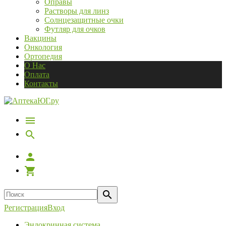
Оправы
Растворы для линз
Солнцезащитные очки
Футляр для очков
Вакцины
Онкология
Ортопедия
О Нас
Оплата
Контакты
Регистрация
Вход
Эндокринная система