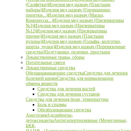
(Салфетки)
Изделия мед назнач (Пластыри
наборы)
Изделия мед назнач (Горчишники,
пипетки...)
Изделия мед назнач (Маски,
Компрессы...)
Изделия мед назнач (Презервативы
№3)
Изделия мед назнач (Презервативы
№12)
Изделия мед назнач (Презервативы
прочие)
Изделия мед назнач (Пластыри
рулоны)
Изделия мед назнач (Гольфы, колготки,
шорты, чулки)
Изделия мед назнач (Перевязочные
средства)
Подгузники, пеленки, простыни
Лекарственные травы, сборы
Питательные смеси
Лекарственные средства
Обеззараживающие средства
Средства для лечения
болезней крови
Средства для нормализации
обмена веществ
Средства для лечения костей
Средства для лечения суставов
Средства для лечения боли, температуры
Боль и спазмы
Обезболивающие средства
Анестезия
Адсорбенты-
детоксиканты
Антигипертензивные (Мочегонные,
БКК,
ИАПФ...)
Антигельминтные
Антигистаминные
Анти