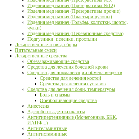
Изделия мед назнач (Презервативы №12)
Изделия мед назнач (Презервативы прочие)
Изделия мед назнач (Пластыри рулоны)
Изделия мед назнач (Гольфы, колготки, шорты,
чулки)
Изделия мед назнач (Перевязочные средства)
Подгузники, пеленки, простыни
Лекарственные травы, сборы
Питательные смеси
Лекарственные средства
Обеззараживающие средства
Средства для лечения болезней крови
Средства для нормализации обмена веществ
Средства для лечения костей
Средства для лечения суставов
Средства для лечения боли, температуры
Боль и спазмы
Обезболивающие средства
Анестезия
Адсорбенты-детоксиканты
Антигипертензивные (Мочегонные, БКК,
ИАПФ...)
Антигельминтные
Антигистаминные