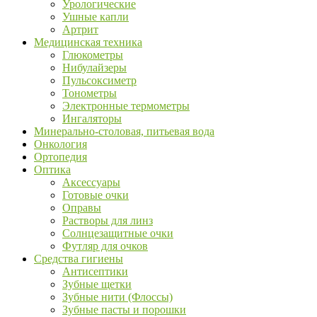
Урологические
Ушные капли
Артрит
Медицинская техника
Глюкометры
Нибулайзеры
Пульсоксиметр
Тонометры
Электронные термометры
Ингаляторы
Минерально-столовая, питьевая вода
Онкология
Ортопедия
Оптика
Аксессуары
Готовые очки
Оправы
Растворы для линз
Солнцезащитные очки
Футляр для очков
Средства гигиены
Антисептики
Зубные щетки
Зубные нити (Флоссы)
Зубные пасты и порошки