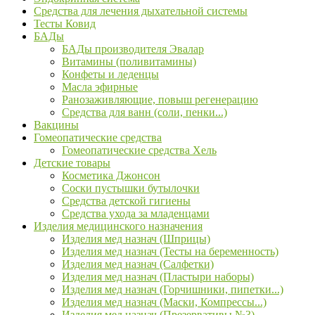
Средства для лечения дыхательной системы
Тесты Ковид
БАДы
БАДы производителя Эвалар
Витамины (поливитамины)
Конфеты и леденцы
Масла эфирные
Ранозаживляющие, повыш регенерацию
Средства для ванн (соли, пенки...)
Вакцины
Гомеопатические средства
Гомеопатические средства Хель
Детские товары
Косметика Джонсон
Соски пустышки бутылочки
Средства детской гигиены
Средства ухода за младенцами
Изделия медицинского назначения
Изделия мед назнач (Шприцы)
Изделия мед назнач (Тесты на беременность)
Изделия мед назнач (Салфетки)
Изделия мед назнач (Пластыри наборы)
Изделия мед назнач (Горчишники, пипетки...)
Изделия мед назнач (Маски, Компрессы...)
Изделия мед назнач (Презервативы №3)