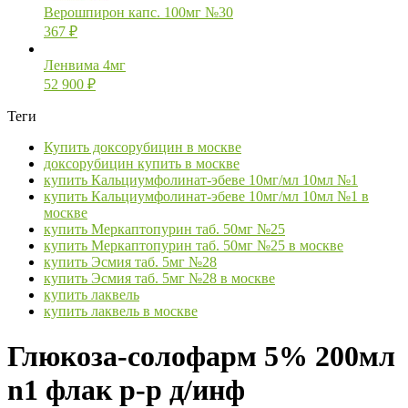
Верошпирон капс. 100мг №30
367
₽
Ленвима 4мг
52 900
₽
Теги
Купить доксорубицин в москве
доксорубицин купить в москве
купить Кальциумфолинат-эбеве 10мг/мл 10мл №1
купить Кальциумфолинат-эбеве 10мг/мл 10мл №1 в
москве
купить Меркаптопурин таб. 50мг №25
купить Меркаптопурин таб. 50мг №25 в москве
купить Эсмия таб. 5мг №28
купить Эсмия таб. 5мг №28 в москве
купить лаквель
купить лаквель в москве
Глюкоза-солофарм 5% 200мл
n1 флак р-р д/инф