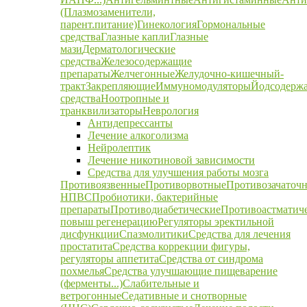
(Плазмозаменители,
парент.питание)
Гинекология
Гормональные
средства
Глазные капли
Глазные
мази
Дерматологические
средства
Железосодержащие
препараты
Желчегонные
Желудочно-кишечный-
тракт
Закрепляющие
Иммуномодуляторы
Йодсодерж
средства
Ноотропные и
транквилизаторы
Неврология
Антидепрессанты
Лечение алкоголизма
Нейролептик
Лечение никотиновой зависимости
Средства для улучшения работы мозга
Противоязвенные
Противорвотные
Противозачаточ
НПВС
Пробиотики, бактерийные
препараты
Противодиабетические
Противоастматич
повыш регенерацию
Регуляторы эректильной
дисфункции
Спазмолитики
Средства для лечения
простатита
Средства коррекции фигуры,
регуляторы аппетита
Средства от синдрома
похмелья
Средства улучшающие пищеварение
(ферменты...)
Слабительные и
ветрогонные
Седативные и снотворные