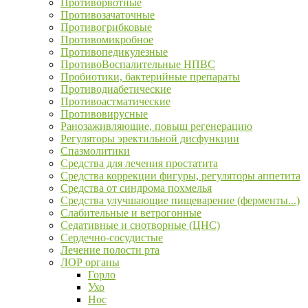
Противорвотные
Противозачаточные
Противогрибковые
Противомикробное
Противопедикулезные
ПротивоВоспалительные НПВС
Пробиотики, бактерийные препараты
Противодиабетические
Противоастматические
Противовирусные
Ранозаживляющие, повыш регенерацию
Регуляторы эректильной дисфункции
Спазмолитики
Средства для лечения простатита
Средства коррекции фигуры, регуляторы аппетита
Средства от синдрома похмелья
Средства улучшающие пищеварение (ферменты...)
Слабительные и ветрогонные
Седативные и снотворные (ЦНС)
Сердечно-сосудистые
Лечение полости рта
ЛОР органы
Горло
Ухо
Нос