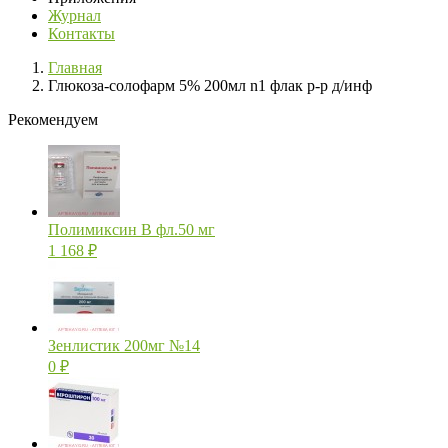
Журнал
Контакты
Главная
Глюкоза-солофарм 5% 200мл n1 флак р-р д/инф
Рекомендуем
Полимиксин В фл.50 мг
1 168
₽
Зенлистик 200мг №14
0
₽