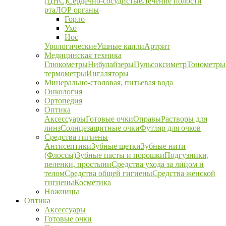
(ЦНС)
Сердечно-сосудистые
Лечение полости
рта
ЛОР органы
Горло
Ухо
Нос
Урологические
Ушные капли
Артрит
Медицинская техника
Глюкометры
Нибулайзеры
Пульсоксиметр
Тонометры
термометры
Ингаляторы
Минерально-столовая, питьевая вода
Онкология
Ортопедия
Оптика
Аксессуары
Готовые очки
Оправы
Растворы для
линз
Солнцезащитные очки
Футляр для очков
Средства гигиены
Антисептики
Зубные щетки
Зубные нити
(Флоссы)
Зубные пасты и порошки
Подгузники,
пеленки, простыни
Средства ухода за лицом и
телом
Средства общей гигиены
Средства женской
гигиены
Косметика
Ножницы
Оптика
Аксессуары
Готовые очки