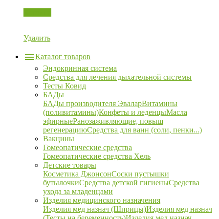
Корзина
Удалить
Каталог товаров
Эндокринная система
Средства для лечения дыхательной системы
Тесты Ковид
БАДы
БАДы производителя Эвалар
Витамины
(поливитамины)
Конфеты и леденцы
Масла
эфирные
Ранозаживляющие, повыш
регенерацию
Средства для ванн (соли, пенки...)
Вакцины
Гомеопатические средства
Гомеопатические средства Хель
Детские товары
Косметика Джонсон
Соски пустышки
бутылочки
Средства детской гигиены
Средства
ухода за младенцами
Изделия медицинского назначения
Изделия мед назнач (Шприцы)
Изделия мед назнач
(Тесты на беременность)
Изделия мед назнач