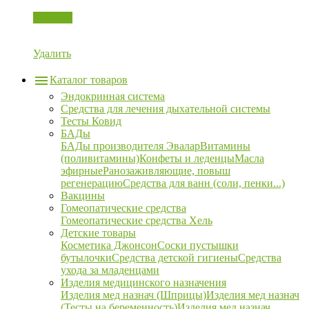
Корзина
Удалить
Каталог товаров
Эндокринная система
Средства для лечения дыхательной системы
Тесты Ковид
БАДы
БАДы производителя Эвалар
Витамины
(поливитамины)
Конфеты и леденцы
Масла
эфирные
Ранозаживляющие, повыш
регенерацию
Средства для ванн (соли, пенки...)
Вакцины
Гомеопатические средства
Гомеопатические средства Хель
Детские товары
Косметика Джонсон
Соски пустышки
бутылочки
Средства детской гигиены
Средства
ухода за младенцами
Изделия медицинского назначения
Изделия мед назнач (Шприцы)
Изделия мед назнач
(Тесты на беременность)
Изделия мед назнач