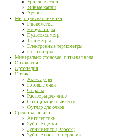
Урологические
Ушные капли
Артрит
Медицинская техника
Глюкометры
Нибулайзеры
Пульсоксиметр
Тонометры
Электронные термометры
Ингаляторы
Минерально-столовая, питьевая вода
Онкология
Ортопедия
Оптика
Аксессуары
Готовые очки
Оправы
Растворы для линз
Солнцезащитные очки
Футляр для очков
Средства гигиены
Антисептики
Зубные щетки
Зубные нити (Флоссы)
Зубные пасты и порошки