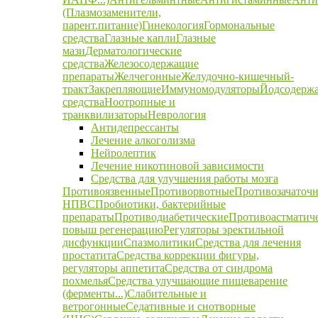
(Плазмозаменители,
парент.питание)
Гинекология
Гормональные
средства
Глазные капли
Глазные
мази
Дерматологические
средства
Железосодержащие
препараты
Желчегонные
Желудочно-кишечный-
тракт
Закрепляющие
Иммуномодуляторы
Йодсодерж
средства
Ноотропные и
транквилизаторы
Неврология
Антидепрессанты
Лечение алкоголизма
Нейролептик
Лечение никотиновой зависимости
Средства для улучшения работы мозга
Противоязвенные
Противорвотные
Противозачаточ
НПВС
Пробиотики, бактерийные
препараты
Противодиабетические
Противоастматич
повыш регенерацию
Регуляторы эректильной
дисфункции
Спазмолитики
Средства для лечения
простатита
Средства коррекции фигуры,
регуляторы аппетита
Средства от синдрома
похмелья
Средства улучшающие пищеварение
(ферменты...)
Слабительные и
ветрогонные
Седативные и снотворные