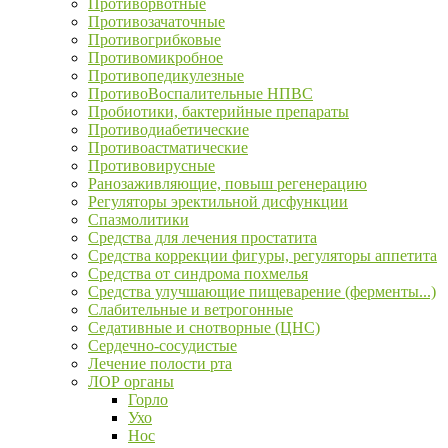
Противорвотные
Противозачаточные
Противогрибковые
Противомикробное
Противопедикулезные
ПротивоВоспалительные НПВС
Пробиотики, бактерийные препараты
Противодиабетические
Противоастматические
Противовирусные
Ранозаживляющие, повыш регенерацию
Регуляторы эректильной дисфункции
Спазмолитики
Средства для лечения простатита
Средства коррекции фигуры, регуляторы аппетита
Средства от синдрома похмелья
Средства улучшающие пищеварение (ферменты...)
Слабительные и ветрогонные
Седативные и снотворные (ЦНС)
Сердечно-сосудистые
Лечение полости рта
ЛОР органы
Горло
Ухо
Нос