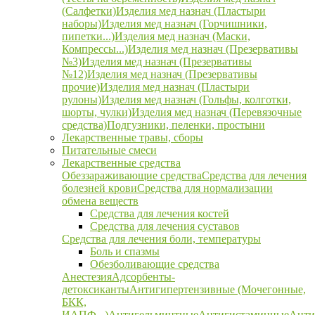
(Салфетки)
Изделия мед назнач (Пластыри
наборы)
Изделия мед назнач (Горчишники,
пипетки...)
Изделия мед назнач (Маски,
Компрессы...)
Изделия мед назнач (Презервативы
№3)
Изделия мед назнач (Презервативы
№12)
Изделия мед назнач (Презервативы
прочие)
Изделия мед назнач (Пластыри
рулоны)
Изделия мед назнач (Гольфы, колготки,
шорты, чулки)
Изделия мед назнач (Перевязочные
средства)
Подгузники, пеленки, простыни
Лекарственные травы, сборы
Питательные смеси
Лекарственные средства
Обеззараживающие средства
Средства для лечения
болезней крови
Средства для нормализации
обмена веществ
Средства для лечения костей
Средства для лечения суставов
Средства для лечения боли, температуры
Боль и спазмы
Обезболивающие средства
Анестезия
Адсорбенты-
детоксиканты
Антигипертензивные (Мочегонные,
БКК,
ИАПФ...)
Антигельминтные
Антигистаминные
Анти