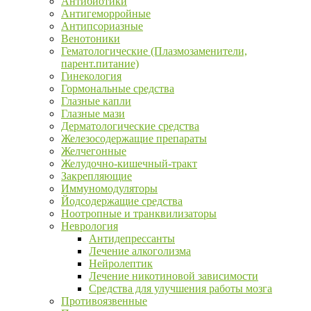
Антибиотики
Антигеморройные
Антипсориазные
Венотоники
Гематологические (Плазмозаменители,
парент.питание)
Гинекология
Гормональные средства
Глазные капли
Глазные мази
Дерматологические средства
Железосодержащие препараты
Желчегонные
Желудочно-кишечный-тракт
Закрепляющие
Иммуномодуляторы
Йодсодержащие средства
Ноотропные и транквилизаторы
Неврология
Антидепрессанты
Лечение алкоголизма
Нейролептик
Лечение никотиновой зависимости
Средства для улучшения работы мозга
Противоязвенные