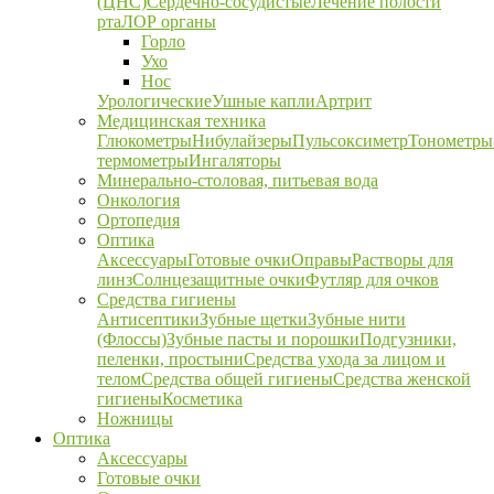
(ЦНС)
Сердечно-сосудистые
Лечение полости
рта
ЛОР органы
Горло
Ухо
Нос
Урологические
Ушные капли
Артрит
Медицинская техника
Глюкометры
Нибулайзеры
Пульсоксиметр
Тонометры
термометры
Ингаляторы
Минерально-столовая, питьевая вода
Онкология
Ортопедия
Оптика
Аксессуары
Готовые очки
Оправы
Растворы для
линз
Солнцезащитные очки
Футляр для очков
Средства гигиены
Антисептики
Зубные щетки
Зубные нити
(Флоссы)
Зубные пасты и порошки
Подгузники,
пеленки, простыни
Средства ухода за лицом и
телом
Средства общей гигиены
Средства женской
гигиены
Косметика
Ножницы
Оптика
Аксессуары
Готовые очки