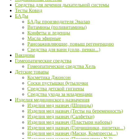
Средства для лечения дыхательной системы
Тесты Ковид
БАДы
БАДы производителя Эвалар
Витамины (поливитамины)
Конфеты и леденцы
Масла эфирные
Ранозаживляющие, повыш регенерацию
Средства для ванн (соли, пенки...)
Вакцины
Гомеопатические средства
Гомеопатические средства Хель
Детские товары
Косметика Джонсон
Соски пустышки бутылочки
Средства детской гигиены
Средства ухода за младенцами
Изделия медицинского назначения
Изделия мед назнач (Шприцы)
Изделия мед назнач (Тесты на беременность)
Изделия мед назнач (Салфетки)
Изделия мед назнач (Пластыри наборы)
Изделия мед назнач (Горчишники, пипетки...)
Изделия мед назнач (Маски, Компрессы...)
Изделия мед назнач (Презервативы №3)