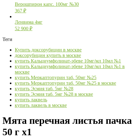
Верошпирон капс. 100мг №30
367
₽
Ленвима 4мг
52 900
₽
Теги
Купить доксорубицин в москве
доксорубицин купить в москве
купить Кальциумфолинат-эбеве 10мг/мл 10мл №1
купить Кальциумфолинат-эбеве 10мг/мл 10мл №1 в
москве
купить Меркаптопурин таб. 50мг №25
купить Меркаптопурин таб. 50мг №25 в москве
купить Эсмия таб. 5мг №28
купить Эсмия таб. 5мг №28 в москве
купить лаквель
купить лаквель в москве
Мята перечная листья пачка
50 г х1