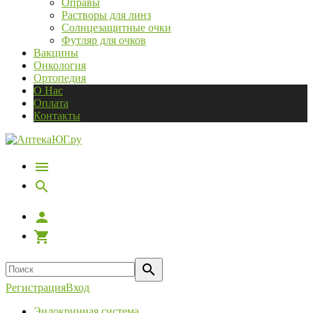
Оправы
Растворы для линз
Солнцезащитные очки
Футляр для очков
Вакцины
Онкология
Ортопедия
О Нас
Оплата
Контакты
Регистрация
Вход
Эндокринная система