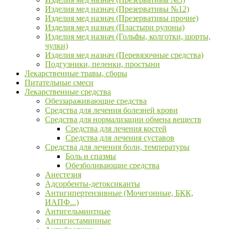
Изделия мед назнач (Презервативы №12)
Изделия мед назнач (Презервативы прочие)
Изделия мед назнач (Пластыри рулоны)
Изделия мед назнач (Гольфы, колготки, шорты,
чулки)
Изделия мед назнач (Перевязочные средства)
Подгузники, пеленки, простыни
Лекарственные травы, сборы
Питательные смеси
Лекарственные средства
Обеззараживающие средства
Средства для лечения болезней крови
Средства для нормализации обмена веществ
Средства для лечения костей
Средства для лечения суставов
Средства для лечения боли, температуры
Боль и спазмы
Обезболивающие средства
Анестезия
Адсорбенты-детоксиканты
Антигипертензивные (Мочегонные, БКК,
ИАПФ...)
Антигельминтные
Антигистаминные