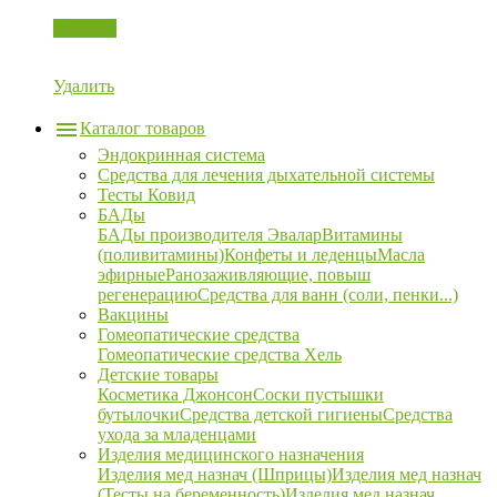
Корзина
Удалить
Каталог товаров
Эндокринная система
Средства для лечения дыхательной системы
Тесты Ковид
БАДы
БАДы производителя Эвалар
Витамины
(поливитамины)
Конфеты и леденцы
Масла
эфирные
Ранозаживляющие, повыш
регенерацию
Средства для ванн (соли, пенки...)
Вакцины
Гомеопатические средства
Гомеопатические средства Хель
Детские товары
Косметика Джонсон
Соски пустышки
бутылочки
Средства детской гигиены
Средства
ухода за младенцами
Изделия медицинского назначения
Изделия мед назнач (Шприцы)
Изделия мед назнач
(Тесты на беременность)
Изделия мед назнач