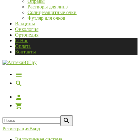
Оправы
Растворы для линз
Солнцезащитные очки
Футляр для очков
Вакцины
Онкология
Ортопедия
О Нас
Оплата
Контакты
Регистрация
Вход
Эндокринная система