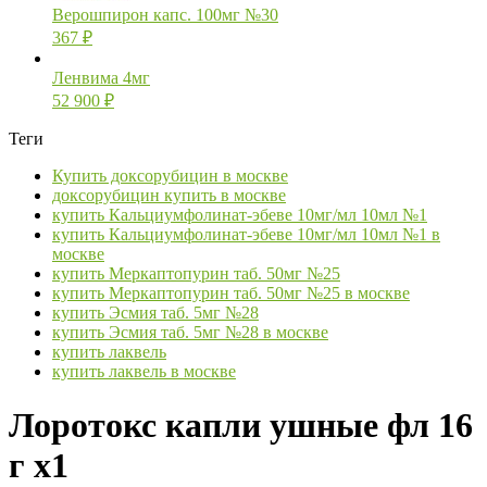
Верошпирон капс. 100мг №30
367
₽
Ленвима 4мг
52 900
₽
Теги
Купить доксорубицин в москве
доксорубицин купить в москве
купить Кальциумфолинат-эбеве 10мг/мл 10мл №1
купить Кальциумфолинат-эбеве 10мг/мл 10мл №1 в
москве
купить Меркаптопурин таб. 50мг №25
купить Меркаптопурин таб. 50мг №25 в москве
купить Эсмия таб. 5мг №28
купить Эсмия таб. 5мг №28 в москве
купить лаквель
купить лаквель в москве
Лоротокс капли ушные фл 16
г х1