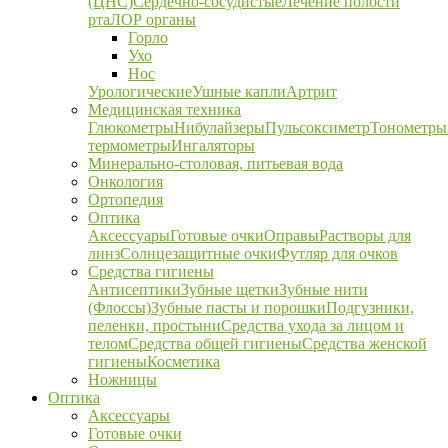
(ЦНС)
Сердечно-сосудистые
Лечение полости
рта
ЛОР органы
Горло
Ухо
Нос
Урологические
Ушные капли
Артрит
Медицинская техника
Глюкометры
Нибулайзеры
Пульсоксиметр
Тонометры
термометры
Ингаляторы
Минерально-столовая, питьевая вода
Онкология
Ортопедия
Оптика
Аксессуары
Готовые очки
Оправы
Растворы для
линз
Солнцезащитные очки
Футляр для очков
Средства гигиены
Антисептики
Зубные щетки
Зубные нити
(Флоссы)
Зубные пасты и порошки
Подгузники,
пеленки, простыни
Средства ухода за лицом и
телом
Средства общей гигиены
Средства женской
гигиены
Косметика
Ножницы
Оптика
Аксессуары
Готовые очки