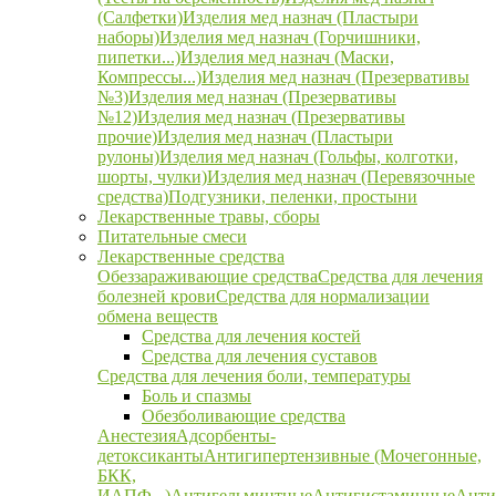
(Салфетки)
Изделия мед назнач (Пластыри
наборы)
Изделия мед назнач (Горчишники,
пипетки...)
Изделия мед назнач (Маски,
Компрессы...)
Изделия мед назнач (Презервативы
№3)
Изделия мед назнач (Презервативы
№12)
Изделия мед назнач (Презервативы
прочие)
Изделия мед назнач (Пластыри
рулоны)
Изделия мед назнач (Гольфы, колготки,
шорты, чулки)
Изделия мед назнач (Перевязочные
средства)
Подгузники, пеленки, простыни
Лекарственные травы, сборы
Питательные смеси
Лекарственные средства
Обеззараживающие средства
Средства для лечения
болезней крови
Средства для нормализации
обмена веществ
Средства для лечения костей
Средства для лечения суставов
Средства для лечения боли, температуры
Боль и спазмы
Обезболивающие средства
Анестезия
Адсорбенты-
детоксиканты
Антигипертензивные (Мочегонные,
БКК,
ИАПФ...)
Антигельминтные
Антигистаминные
Анти