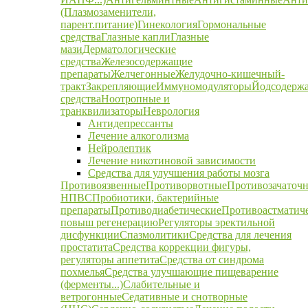
(Плазмозаменители,
парент.питание)
Гинекология
Гормональные
средства
Глазные капли
Глазные
мази
Дерматологические
средства
Железосодержащие
препараты
Желчегонные
Желудочно-кишечный-
тракт
Закрепляющие
Иммуномодуляторы
Йодсодерж
средства
Ноотропные и
транквилизаторы
Неврология
Антидепрессанты
Лечение алкоголизма
Нейролептик
Лечение никотиновой зависимости
Средства для улучшения работы мозга
Противоязвенные
Противорвотные
Противозачаточ
НПВС
Пробиотики, бактерийные
препараты
Противодиабетические
Противоастматич
повыш регенерацию
Регуляторы эректильной
дисфункции
Спазмолитики
Средства для лечения
простатита
Средства коррекции фигуры,
регуляторы аппетита
Средства от синдрома
похмелья
Средства улучшающие пищеварение
(ферменты...)
Слабительные и
ветрогонные
Седативные и снотворные