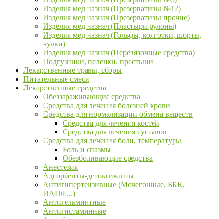
Изделия мед назнач (Презервативы №12)
Изделия мед назнач (Презервативы прочие)
Изделия мед назнач (Пластыри рулоны)
Изделия мед назнач (Гольфы, колготки, шорты,
чулки)
Изделия мед назнач (Перевязочные средства)
Подгузники, пеленки, простыни
Лекарственные травы, сборы
Питательные смеси
Лекарственные средства
Обеззараживающие средства
Средства для лечения болезней крови
Средства для нормализации обмена веществ
Средства для лечения костей
Средства для лечения суставов
Средства для лечения боли, температуры
Боль и спазмы
Обезболивающие средства
Анестезия
Адсорбенты-детоксиканты
Антигипертензивные (Мочегонные, БКК,
ИАПФ...)
Антигельминтные
Антигистаминные