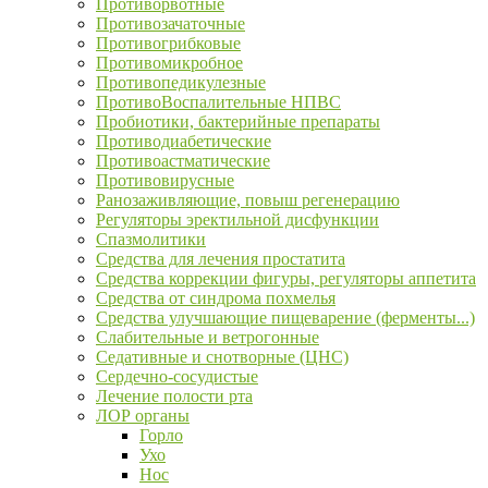
Противорвотные
Противозачаточные
Противогрибковые
Противомикробное
Противопедикулезные
ПротивоВоспалительные НПВС
Пробиотики, бактерийные препараты
Противодиабетические
Противоастматические
Противовирусные
Ранозаживляющие, повыш регенерацию
Регуляторы эректильной дисфункции
Спазмолитики
Средства для лечения простатита
Средства коррекции фигуры, регуляторы аппетита
Средства от синдрома похмелья
Средства улучшающие пищеварение (ферменты...)
Слабительные и ветрогонные
Седативные и снотворные (ЦНС)
Сердечно-сосудистые
Лечение полости рта
ЛОР органы
Горло
Ухо
Нос