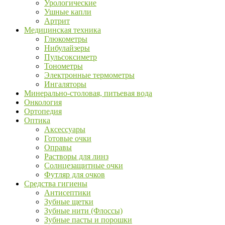
Урологические
Ушные капли
Артрит
Медицинская техника
Глюкометры
Нибулайзеры
Пульсоксиметр
Тонометры
Электронные термометры
Ингаляторы
Минерально-столовая, питьевая вода
Онкология
Ортопедия
Оптика
Аксессуары
Готовые очки
Оправы
Растворы для линз
Солнцезащитные очки
Футляр для очков
Средства гигиены
Антисептики
Зубные щетки
Зубные нити (Флоссы)
Зубные пасты и порошки