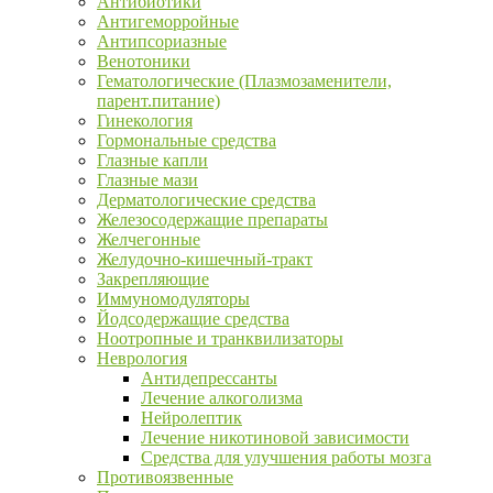
Антибиотики
Антигеморройные
Антипсориазные
Венотоники
Гематологические (Плазмозаменители,
парент.питание)
Гинекология
Гормональные средства
Глазные капли
Глазные мази
Дерматологические средства
Железосодержащие препараты
Желчегонные
Желудочно-кишечный-тракт
Закрепляющие
Иммуномодуляторы
Йодсодержащие средства
Ноотропные и транквилизаторы
Неврология
Антидепрессанты
Лечение алкоголизма
Нейролептик
Лечение никотиновой зависимости
Средства для улучшения работы мозга
Противоязвенные