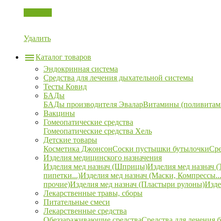
Корзина
Удалить
Каталог товаров
Эндокринная система
Средства для лечения дыхательной системы
Тесты Ковид
БАДы
БАДы производителя Эвалар
Витамины (поливитам
Вакцины
Гомеопатические средства
Гомеопатические средства Хель
Детские товары
Косметика Джонсон
Соски пустышки бутылочки
Сре
Изделия медицинского назначения
Изделия мед назнач (Шприцы)
Изделия мед назнач (
пипетки...)
Изделия мед назнач (Маски, Компрессы...
прочие)
Изделия мед назнач (Пластыри рулоны)
Изде
Лекарственные травы, сборы
Питательные смеси
Лекарственные средства
Обеззараживающие средства
Средства для лечения 