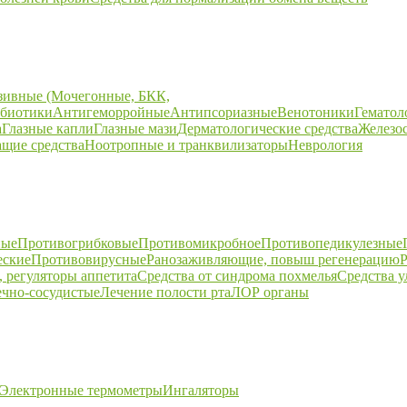
зивные (Мочегонные, БКК,
биотики
Антигеморройные
Антипсориазные
Венотоники
Гематол
а
Глазные капли
Глазные мази
Дерматологические средства
Железо
щие средства
Ноотропные и транквилизаторы
Неврология
ные
Противогрибковые
Противомикробное
Противопедикулезные
еские
Противовирусные
Ранозаживляющие, повыш регенерацию
Р
 регуляторы аппетита
Средства от синдрома похмелья
Средства 
ечно-сосудистые
Лечение полости рта
ЛОР органы
Электронные термометры
Ингаляторы