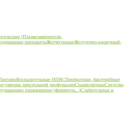
огические (Плазмозаменители,
содержащие препараты
Желчегонные
Желудочно-кишечный-
ПротивоВоспалительные НПВС
Пробиотики, бактерийные
егуляторы эректильной дисфункции
Спазмолитики
Средства
улучшающие пищеварение (ферменты...)
Слабительные и