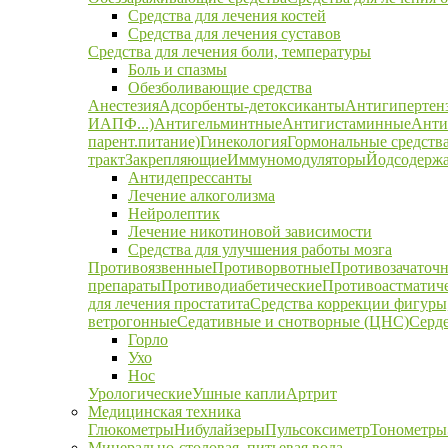
Средства для лечения костей
Средства для лечения суставов
Средства для лечения боли, температуры
Боль и спазмы
Обезболивающие средства
Анестезия
Адсорбенты-детоксиканты
Антигипертен
ИАПФ...)
Антигельминтные
Антигистаминные
Анти
парент.питание)
Гинекология
Гормональные средств
тракт
Закрепляющие
Иммуномодуляторы
Йодсодержа
Антидепрессанты
Лечение алкоголизма
Нейролептик
Лечение никотиновой зависимости
Средства для улучшения работы мозга
Противоязвенные
Противорвотные
Противозачаточ
препараты
Противодиабетические
Противоастматич
для лечения простатита
Средства коррекции фигуры,
ветрогонные
Седативные и снотворные (ЦНС)
Серд
Горло
Ухо
Нос
Урологические
Ушные капли
Артрит
Медицинская техника
Глюкометры
Нибулайзеры
Пульсоксиметр
Тонометры
Минерально-столовая, питьевая вода