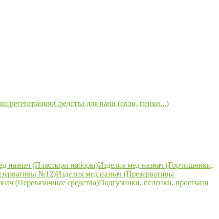
ыш регенерацию
Средства для ванн (соли, пенки...)
ед назнач (Пластыри наборы)
Изделия мед назнач (Горчишники,
езервативы №12)
Изделия мед назнач (Презервативы
знач (Перевязочные средства)
Подгузники, пеленки, простыни