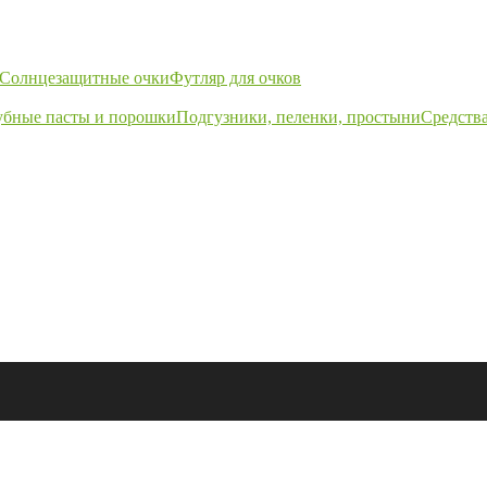
Солнцезащитные очки
Футляр для очков
убные пасты и порошки
Подгузники, пеленки, простыни
Средства