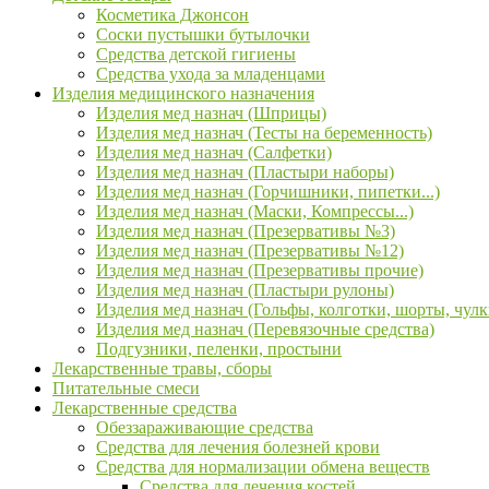
Косметика Джонсон
Соски пустышки бутылочки
Средства детской гигиены
Средства ухода за младенцами
Изделия медицинского назначения
Изделия мед назнач (Шприцы)
Изделия мед назнач (Тесты на беременность)
Изделия мед назнач (Салфетки)
Изделия мед назнач (Пластыри наборы)
Изделия мед назнач (Горчишники, пипетки...)
Изделия мед назнач (Маски, Компрессы...)
Изделия мед назнач (Презервативы №3)
Изделия мед назнач (Презервативы №12)
Изделия мед назнач (Презервативы прочие)
Изделия мед назнач (Пластыри рулоны)
Изделия мед назнач (Гольфы, колготки, шорты, чулк
Изделия мед назнач (Перевязочные средства)
Подгузники, пеленки, простыни
Лекарственные травы, сборы
Питательные смеси
Лекарственные средства
Обеззараживающие средства
Средства для лечения болезней крови
Средства для нормализации обмена веществ
Средства для лечения костей