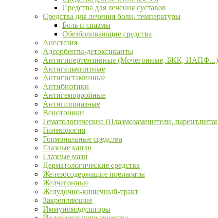
Средства для лечения суставов
Средства для лечения боли, температуры
Боль и спазмы
Обезболивающие средства
Анестезия
Адсорбенты-детоксиканты
Антигипертензивные (Мочегонные, БКК, ИАПФ...)
Антигельминтные
Антигистаминные
Антибиотики
Антигеморройные
Антипсориазные
Венотоники
Гематологические (Плазмозаменители, парент.пита
Гинекология
Гормональные средства
Глазные капли
Глазные мази
Дерматологические средства
Железосодержащие препараты
Желчегонные
Желудочно-кишечный-тракт
Закрепляющие
Иммуномодуляторы
Йодсодержащие средства