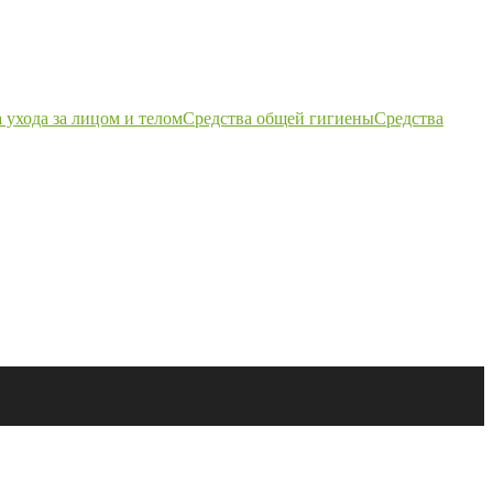
 ухода за лицом и телом
Средства общей гигиены
Средства