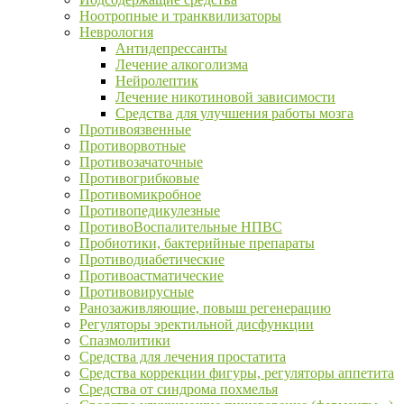
Ноотропные и транквилизаторы
Неврология
Антидепрессанты
Лечение алкоголизма
Нейролептик
Лечение никотиновой зависимости
Средства для улучшения работы мозга
Противоязвенные
Противорвотные
Противозачаточные
Противогрибковые
Противомикробное
Противопедикулезные
ПротивоВоспалительные НПВС
Пробиотики, бактерийные препараты
Противодиабетические
Противоастматические
Противовирусные
Ранозаживляющие, повыш регенерацию
Регуляторы эректильной дисфункции
Спазмолитики
Средства для лечения простатита
Средства коррекции фигуры, регуляторы аппетита
Средства от синдрома похмелья