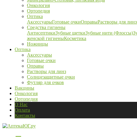
Онкология
Ортопедия
Оптика
Аксессуары
Готовые очки
Оправы
Растворы для линз
Средства гигиены
Антисептики
Зубные щетки
Зубные нити (Флоссы)
З
женской гигиены
Косметика
Ножницы
Оптика
Аксессуары
Готовые очки
Оправы
Растворы для линз
Солнцезащитные очки
Футляр для очков
Вакцины
Онкология
Ортопедия
О Нас
Оплата
Контакты