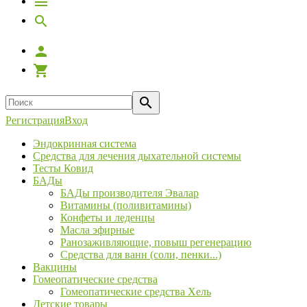
Регистрация
Вход
Эндокринная система
Средства для лечения дыхательной системы
Тесты Ковид
БАДы
БАДы производителя Эвалар
Витамины (поливитамины)
Конфеты и леденцы
Масла эфирные
Ранозаживляющие, повыш регенерацию
Средства для ванн (соли, пенки...)
Вакцины
Гомеопатические средства
Гомеопатические средства Хель
Детские товары