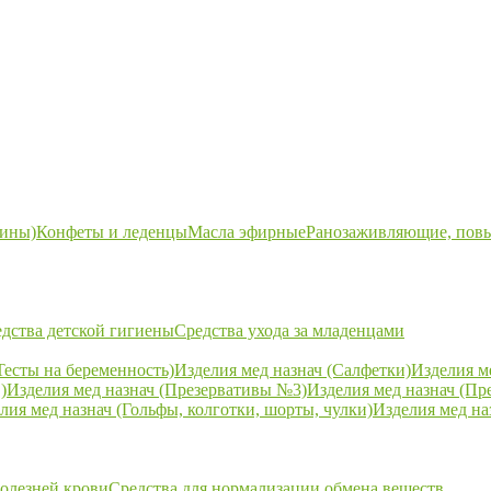
ины)
Конфеты и леденцы
Масла эфирные
Ранозаживляющие, пов
дства детской гигиены
Средства ухода за младенцами
Тесты на беременность)
Изделия мед назнач (Салфетки)
Изделия м
)
Изделия мед назнач (Презервативы №3)
Изделия мед назнач (Пр
лия мед назнач (Гольфы, колготки, шорты, чулки)
Изделия мед на
болезней крови
Средства для нормализации обмена веществ