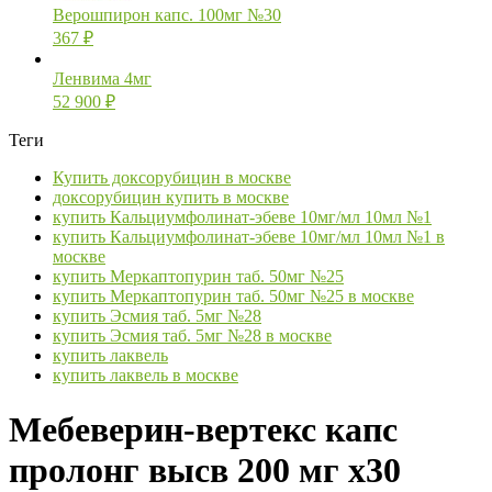
Верошпирон капс. 100мг №30
367
₽
Ленвима 4мг
52 900
₽
Теги
Купить доксорубицин в москве
доксорубицин купить в москве
купить Кальциумфолинат-эбеве 10мг/мл 10мл №1
купить Кальциумфолинат-эбеве 10мг/мл 10мл №1 в
москве
купить Меркаптопурин таб. 50мг №25
купить Меркаптопурин таб. 50мг №25 в москве
купить Эсмия таб. 5мг №28
купить Эсмия таб. 5мг №28 в москве
купить лаквель
купить лаквель в москве
Мебеверин-вертекс капс
пролонг высв 200 мг х30