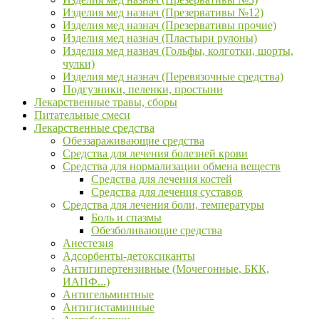
Изделия мед назнач (Презервативы №12)
Изделия мед назнач (Презервативы прочие)
Изделия мед назнач (Пластыри рулоны)
Изделия мед назнач (Гольфы, колготки, шорты,
чулки)
Изделия мед назнач (Перевязочные средства)
Подгузники, пеленки, простыни
Лекарственные травы, сборы
Питательные смеси
Лекарственные средства
Обеззараживающие средства
Средства для лечения болезней крови
Средства для нормализации обмена веществ
Средства для лечения костей
Средства для лечения суставов
Средства для лечения боли, температуры
Боль и спазмы
Обезболивающие средства
Анестезия
Адсорбенты-детоксиканты
Антигипертензивные (Мочегонные, БКК,
ИАПФ...)
Антигельминтные
Антигистаминные