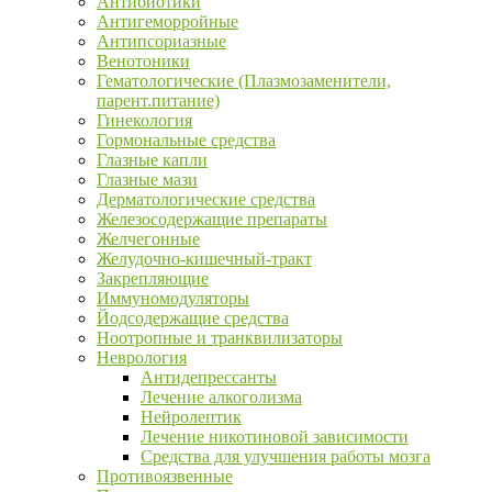
Антибиотики
Антигеморройные
Антипсориазные
Венотоники
Гематологические (Плазмозаменители,
парент.питание)
Гинекология
Гормональные средства
Глазные капли
Глазные мази
Дерматологические средства
Железосодержащие препараты
Желчегонные
Желудочно-кишечный-тракт
Закрепляющие
Иммуномодуляторы
Йодсодержащие средства
Ноотропные и транквилизаторы
Неврология
Антидепрессанты
Лечение алкоголизма
Нейролептик
Лечение никотиновой зависимости
Средства для улучшения работы мозга
Противоязвенные