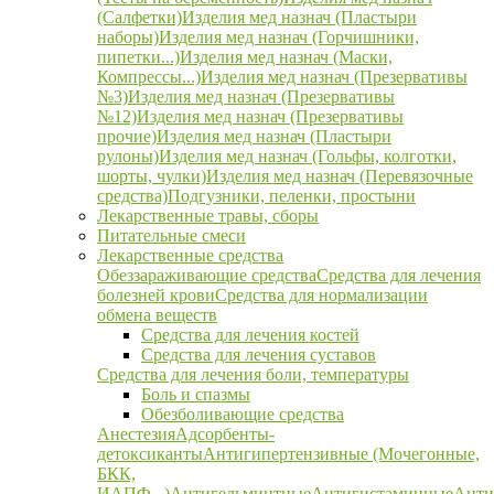
(Салфетки)
Изделия мед назнач (Пластыри
наборы)
Изделия мед назнач (Горчишники,
пипетки...)
Изделия мед назнач (Маски,
Компрессы...)
Изделия мед назнач (Презервативы
№3)
Изделия мед назнач (Презервативы
№12)
Изделия мед назнач (Презервативы
прочие)
Изделия мед назнач (Пластыри
рулоны)
Изделия мед назнач (Гольфы, колготки,
шорты, чулки)
Изделия мед назнач (Перевязочные
средства)
Подгузники, пеленки, простыни
Лекарственные травы, сборы
Питательные смеси
Лекарственные средства
Обеззараживающие средства
Средства для лечения
болезней крови
Средства для нормализации
обмена веществ
Средства для лечения костей
Средства для лечения суставов
Средства для лечения боли, температуры
Боль и спазмы
Обезболивающие средства
Анестезия
Адсорбенты-
детоксиканты
Антигипертензивные (Мочегонные,
БКК,
ИАПФ...)
Антигельминтные
Антигистаминные
Анти