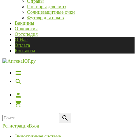
Оправы
Растворы для линз
Солнцезащитные очки
Футляр для очков
Вакцины
Онкология
Ортопедия
О Нас
Оплата
Контакты
Регистрация
Вход
Эндокринная система