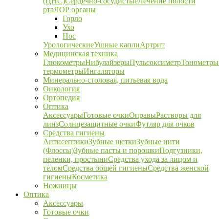
(ЦНС)
Сердечно-сосудистые
Лечение полости
рта
ЛОР органы
Горло
Ухо
Нос
Урологические
Ушные капли
Артрит
Медицинская техника
Глюкометры
Нибулайзеры
Пульсоксиметр
Тонометры
термометры
Ингаляторы
Минерально-столовая, питьевая вода
Онкология
Ортопедия
Оптика
Аксессуары
Готовые очки
Оправы
Растворы для
линз
Солнцезащитные очки
Футляр для очков
Средства гигиены
Антисептики
Зубные щетки
Зубные нити
(Флоссы)
Зубные пасты и порошки
Подгузники,
пеленки, простыни
Средства ухода за лицом и
телом
Средства общей гигиены
Средства женской
гигиены
Косметика
Ножницы
Оптика
Аксессуары
Готовые очки