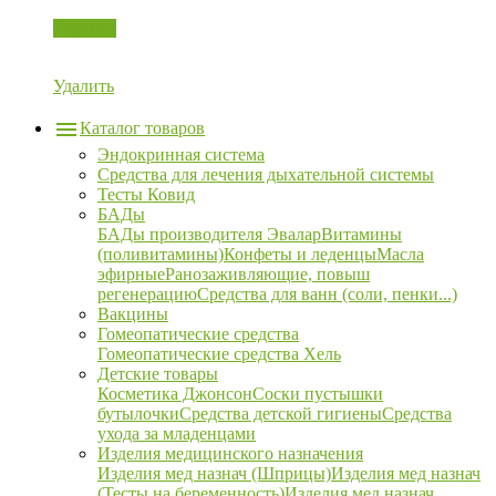
Корзина
Удалить
Каталог товаров
Эндокринная система
Средства для лечения дыхательной системы
Тесты Ковид
БАДы
БАДы производителя Эвалар
Витамины
(поливитамины)
Конфеты и леденцы
Масла
эфирные
Ранозаживляющие, повыш
регенерацию
Средства для ванн (соли, пенки...)
Вакцины
Гомеопатические средства
Гомеопатические средства Хель
Детские товары
Косметика Джонсон
Соски пустышки
бутылочки
Средства детской гигиены
Средства
ухода за младенцами
Изделия медицинского назначения
Изделия мед назнач (Шприцы)
Изделия мед назнач
(Тесты на беременность)
Изделия мед назнач