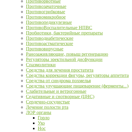
Противорвотные
Противозачаточные
Противогрибковые
Противомикробное
Противопедикулезные
ПротивоВоспалительные НПВС
Пробиотики, бактерийные препараты
Противодиабетические
Противоастматические
Противовирусные
Ранозаживляющие, повыш регенерацию
Регуляторы эректильной дисфункции
Спазмолитики
Средства для лечения простатита
Средства коррекции фигуры, регуляторы аппетита
Средства от синдрома похмелья
Средства улучшающие пищеварение (ферменты...)
Слабительные и ветрогонные
Седативные и снотворные (ЦНС)
Сердечно-сосудистые
Лечение полости рта
ЛОР органы
Горло
Ухо
Нос