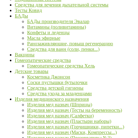
Средства для лечения дыхательной системы
Тесты Ковид
БАДы
БАДы производителя Эвалар
Витамины (поливитамины)
Конфеты и леденцы
Масла эфирные
Ранозаживляющие, повыш регенерацию
Средства для ванн (соли, пенки...)
Вакцины
Гомеопатические средства
Гомеопатические средства Хель
Детские товары
Косметика Джонсон
Соски пустышки бутылочки
Средства детской гигиены
Средства ухода за младенцами
Изделия медицинского назначения
Изделия мед назнач (Шприцы)
Изделия мед назнач (Тесты на беременность)
Изделия мед назнач (Салфетки)
Изделия мед назнач (Пластыри наборы)
Изделия мед назнач (Горчишники, пипетки...)
Изделия мед назнач (Маски, Компрессы...)
Изделия мед назнач (Презервативы №3)