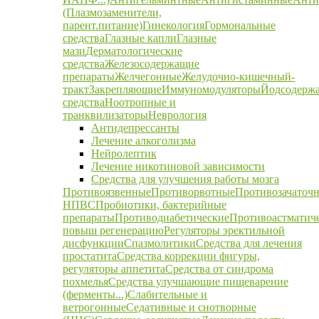
(Плазмозаменители,
парент.питание)
Гинекология
Гормональные
средства
Глазные капли
Глазные
мази
Дерматологические
средства
Железосодержащие
препараты
Желчегонные
Желудочно-кишечный-
тракт
Закрепляющие
Иммуномодуляторы
Йодсодерж
средства
Ноотропные и
транквилизаторы
Неврология
Антидепрессанты
Лечение алкоголизма
Нейролептик
Лечение никотиновой зависимости
Средства для улучшения работы мозга
Противоязвенные
Противорвотные
Противозачаточ
НПВС
Пробиотики, бактерийные
препараты
Противодиабетические
Противоастматич
повыш регенерацию
Регуляторы эректильной
дисфункции
Спазмолитики
Средства для лечения
простатита
Средства коррекции фигуры,
регуляторы аппетита
Средства от синдрома
похмелья
Средства улучшающие пищеварение
(ферменты...)
Слабительные и
ветрогонные
Седативные и снотворные