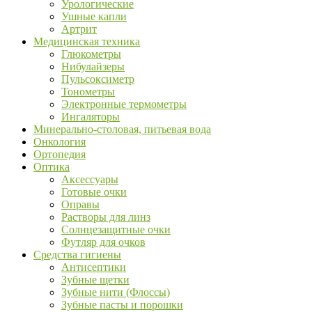
Урологические
Ушные капли
Артрит
Медицинская техника
Глюкометры
Нибулайзеры
Пульсоксиметр
Тонометры
Электронные термометры
Ингаляторы
Минерально-столовая, питьевая вода
Онкология
Ортопедия
Оптика
Аксессуары
Готовые очки
Оправы
Растворы для линз
Солнцезащитные очки
Футляр для очков
Средства гигиены
Антисептики
Зубные щетки
Зубные нити (Флоссы)
Зубные пасты и порошки