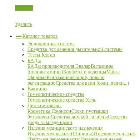
Корзина
Удалить
Каталог товаров
Эндокринная система
Средства для лечения дыхательной системы
Тесты Ковид
БАДы
БАДы производителя Эвалар
Витамины
(поливитамины)
Конфеты и леденцы
Масла
эфирные
Ранозаживляющие, повыш
регенерацию
Средства для ванн (соли, пенки...)
Вакцины
Гомеопатические средства
Гомеопатические средства Хель
Детские товары
Косметика Джонсон
Соски пустышки
бутылочки
Средства детской гигиены
Средства
ухода за младенцами
Изделия медицинского назначения
Изделия мед назнач (Шприцы)
Изделия мед назнач
(Тесты на беременность)
Изделия мед назнач