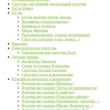
Средства для лечения дыхательной системы
Тесты Ковид
БАДы
БАДы производителя Эвалар
Витамины (поливитамины)
Конфеты и леденцы
Масла эфирные
Ранозаживляющие, повыш регенерацию
Средства для ванн (соли, пенки...)
Вакцины
Гомеопатические средства
Гомеопатические средства Хель
Детские товары
Косметика Джонсон
Соски пустышки бутылочки
Средства детской гигиены
Средства ухода за младенцами
Изделия медицинского назначения
Изделия мед назнач (Шприцы)
Изделия мед назнач (Тесты на беременность)
Изделия мед назнач (Салфетки)
Изделия мед назнач (Пластыри наборы)
Изделия мед назнач (Горчишники, пипетки...)
Изделия мед назнач (Маски, Компрессы...)
Изделия мед назнач (Презервативы №3)