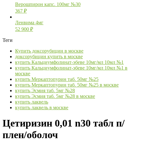
Верошпирон капс. 100мг №30
367
₽
Ленвима 4мг
52 900
₽
Теги
Купить доксорубицин в москве
доксорубицин купить в москве
купить Кальциумфолинат-эбеве 10мг/мл 10мл №1
купить Кальциумфолинат-эбеве 10мг/мл 10мл №1 в
москве
купить Меркаптопурин таб. 50мг №25
купить Меркаптопурин таб. 50мг №25 в москве
купить Эсмия таб. 5мг №28
купить Эсмия таб. 5мг №28 в москве
купить лаквель
купить лаквель в москве
Цетиризин 0,01 n30 табл п/
плен/оболоч