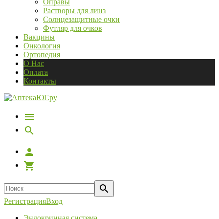
Оправы
Растворы для линз
Солнцезащитные очки
Футляр для очков
Вакцины
Онкология
Ортопедия
О Нас
Оплата
Контакты
Регистрация
Вход
Эндокринная система