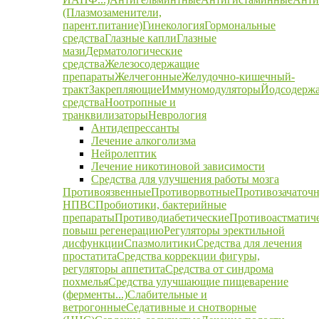
(Плазмозаменители,
парент.питание)
Гинекология
Гормональные
средства
Глазные капли
Глазные
мази
Дерматологические
средства
Железосодержащие
препараты
Желчегонные
Желудочно-кишечный-
тракт
Закрепляющие
Иммуномодуляторы
Йодсодерж
средства
Ноотропные и
транквилизаторы
Неврология
Антидепрессанты
Лечение алкоголизма
Нейролептик
Лечение никотиновой зависимости
Средства для улучшения работы мозга
Противоязвенные
Противорвотные
Противозачаточ
НПВС
Пробиотики, бактерийные
препараты
Противодиабетические
Противоастматич
повыш регенерацию
Регуляторы эректильной
дисфункции
Спазмолитики
Средства для лечения
простатита
Средства коррекции фигуры,
регуляторы аппетита
Средства от синдрома
похмелья
Средства улучшающие пищеварение
(ферменты...)
Слабительные и
ветрогонные
Седативные и снотворные