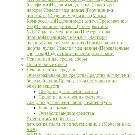
(Салфетки)
Изделия мед назнач (Пластыри
наборы)
Изделия мед назнач (Горчишники,
пипетки...)
Изделия мед назнач (Маски,
Компрессы...)
Изделия мед назнач (Презервативы
№3)
Изделия мед назнач (Презервативы
№12)
Изделия мед назнач (Презервативы
прочие)
Изделия мед назнач (Пластыри
рулоны)
Изделия мед назнач (Гольфы, колготки,
шорты, чулки)
Изделия мед назнач (Перевязочные
средства)
Подгузники, пеленки, простыни
Лекарственные травы, сборы
Питательные смеси
Лекарственные средства
Обеззараживающие средства
Средства для лечения
болезней крови
Средства для нормализации
обмена веществ
Средства для лечения костей
Средства для лечения суставов
Средства для лечения боли, температуры
Боль и спазмы
Обезболивающие средства
Анестезия
Адсорбенты-
детоксиканты
Антигипертензивные (Мочегонные,
БКК,
ИАПФ...)
Антигельминтные
Антигистаминные
Анти