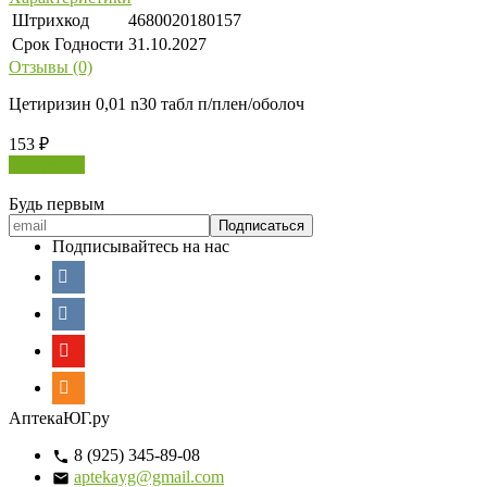
Штрихкод
4680020180157
Срок Годности
31.10.2027
Отзывы (0)
Цетиризин 0,01 n30 табл п/плен/оболоч
153
₽
В корзину
Будь первым
Подписывайтесь на нас
АптекаЮГ.ру
8 (925) 345-89-08
aptekayg@gmail.com