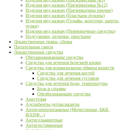
Изделия мед назнач (Презервативы №12)
Изделия мед назнач (Презервативы прочие)
Изделия мед назнач (Пластыри рулоны)
Изделия мед назнач (Гольфы, колготки, шорты,
чулки)
Изделия мед назнач (Перевязочные средства)
Подгузники, пеленки, простыни
Лекарственные травы, сборы
Питательные смеси
Лекарственные средства
Обеззараживающие средства
Средства для лечения болезней крови
Средства для нормализации обмена веществ
Средства для лечения костей
Средства для лечения суставов
Средства для лечения боли, температуры
Боль и спазмы
Обезболивающие средства
Анестезия
Адсорбенты-детоксиканты
Антигипертензивные (Мочегонные, БКК,
ИАПФ...)
Антигельминтные
Антигистаминные