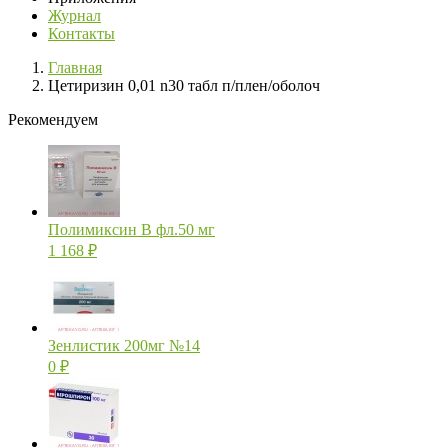
Журнал
Контакты
Главная
Цетиризин 0,01 n30 табл п/плен/оболоч
Рекомендуем
Полимиксин В фл.50 мг
1 168
₽
Зенлистик 200мг №14
0
₽