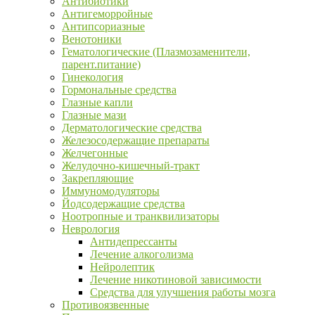
Антибиотики
Антигеморройные
Антипсориазные
Венотоники
Гематологические (Плазмозаменители,
парент.питание)
Гинекология
Гормональные средства
Глазные капли
Глазные мази
Дерматологические средства
Железосодержащие препараты
Желчегонные
Желудочно-кишечный-тракт
Закрепляющие
Иммуномодуляторы
Йодсодержащие средства
Ноотропные и транквилизаторы
Неврология
Антидепрессанты
Лечение алкоголизма
Нейролептик
Лечение никотиновой зависимости
Средства для улучшения работы мозга
Противоязвенные