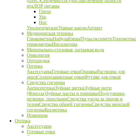
(ЦНС)
Сердечно-сосудистые
Лечение полости
рта
ЛОР органы
Горло
Ухо
Нос
Урологические
Ушные капли
Артрит
Медицинская техника
Глюкометры
Нибулайзеры
Пульсоксиметр
Тонометры
термометры
Ингаляторы
Минерально-столовая, питьевая вода
Онкология
Ортопедия
Оптика
Аксессуары
Готовые очки
Оправы
Растворы для
линз
Солнцезащитные очки
Футляр для очков
Средства гигиены
Антисептики
Зубные щетки
Зубные нити
(Флоссы)
Зубные пасты и порошки
Подгузники,
пеленки, простыни
Средства ухода за лицом и
телом
Средства общей гигиены
Средства женской
гигиены
Косметика
Ножницы
Оптика
Аксессуары
Готовые очки