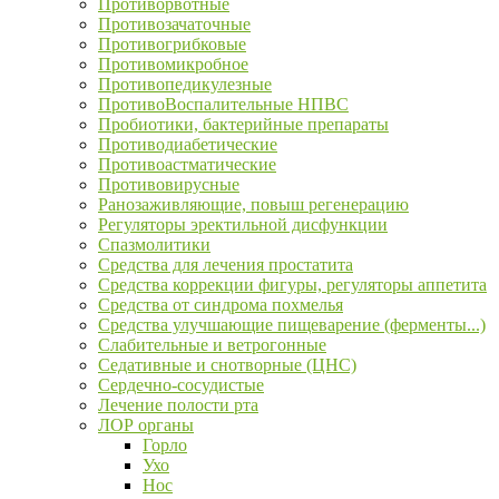
Противорвотные
Противозачаточные
Противогрибковые
Противомикробное
Противопедикулезные
ПротивоВоспалительные НПВС
Пробиотики, бактерийные препараты
Противодиабетические
Противоастматические
Противовирусные
Ранозаживляющие, повыш регенерацию
Регуляторы эректильной дисфункции
Спазмолитики
Средства для лечения простатита
Средства коррекции фигуры, регуляторы аппетита
Средства от синдрома похмелья
Средства улучшающие пищеварение (ферменты...)
Слабительные и ветрогонные
Седативные и снотворные (ЦНС)
Сердечно-сосудистые
Лечение полости рта
ЛОР органы
Горло
Ухо
Нос