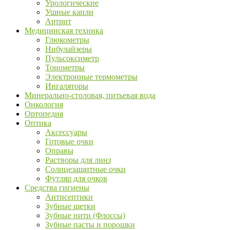
Урологические
Ушные капли
Артрит
Медицинская техника
Глюкометры
Нибулайзеры
Пульсоксиметр
Тонометры
Электронные термометры
Ингаляторы
Минерально-столовая, питьевая вода
Онкология
Ортопедия
Оптика
Аксессуары
Готовые очки
Оправы
Растворы для линз
Солнцезащитные очки
Футляр для очков
Средства гигиены
Антисептики
Зубные щетки
Зубные нити (Флоссы)
Зубные пасты и порошки