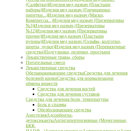
(Салфетки)
Изделия мед назнач (Пластыри
наборы)
Изделия мед назнач (Горчишники,
пипетки...)
Изделия мед назнач (Маски,
Компрессы...)
Изделия мед назнач (Презервативы
№3)
Изделия мед назнач (Презервативы
№12)
Изделия мед назнач (Презервативы
прочие)
Изделия мед назнач (Пластыри
рулоны)
Изделия мед назнач (Гольфы, колготки,
шорты, чулки)
Изделия мед назнач (Перевязочные
средства)
Подгузники, пеленки, простыни
Лекарственные травы, сборы
Питательные смеси
Лекарственные средства
Обеззараживающие средства
Средства для лечения
болезней крови
Средства для нормализации
обмена веществ
Средства для лечения костей
Средства для лечения суставов
Средства для лечения боли, температуры
Боль и спазмы
Обезболивающие средства
Анестезия
Адсорбенты-
детоксиканты
Антигипертензивные (Мочегонные,
БКК,
ИАПФ...)
Антигельминтные
Антигистаминные
Анти