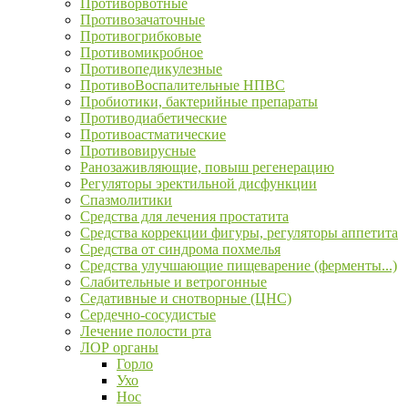
Противорвотные
Противозачаточные
Противогрибковые
Противомикробное
Противопедикулезные
ПротивоВоспалительные НПВС
Пробиотики, бактерийные препараты
Противодиабетические
Противоастматические
Противовирусные
Ранозаживляющие, повыш регенерацию
Регуляторы эректильной дисфункции
Спазмолитики
Средства для лечения простатита
Средства коррекции фигуры, регуляторы аппетита
Средства от синдрома похмелья
Средства улучшающие пищеварение (ферменты...)
Слабительные и ветрогонные
Седативные и снотворные (ЦНС)
Сердечно-сосудистые
Лечение полости рта
ЛОР органы
Горло
Ухо
Нос