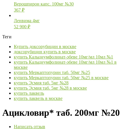
Верошпирон капс. 100мг №30
367
₽
Ленвима 4мг
52 900
₽
Теги
Купить доксорубицин в москве
доксорубицин купить в москве
купить Кальциумфолинат-эбеве 10мг/мл 10мл №1
купить Кальциумфолинат-эбеве 10мг/мл 10мл №1 в
москве
купить Меркаптопурин таб. 50мг №25
купить Меркаптопурин таб. 50мг №25 в москве
купить Эсмия таб. 5мг №28
купить Эсмия таб. 5мг №28 в москве
купить лаквель
купить лаквель в москве
Ацикловир* таб. 200мг №20
Написать отзыв