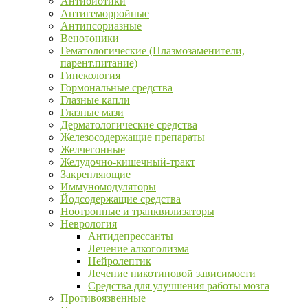
Антибиотики
Антигеморройные
Антипсориазные
Венотоники
Гематологические (Плазмозаменители,
парент.питание)
Гинекология
Гормональные средства
Глазные капли
Глазные мази
Дерматологические средства
Железосодержащие препараты
Желчегонные
Желудочно-кишечный-тракт
Закрепляющие
Иммуномодуляторы
Йодсодержащие средства
Ноотропные и транквилизаторы
Неврология
Антидепрессанты
Лечение алкоголизма
Нейролептик
Лечение никотиновой зависимости
Средства для улучшения работы мозга
Противоязвенные