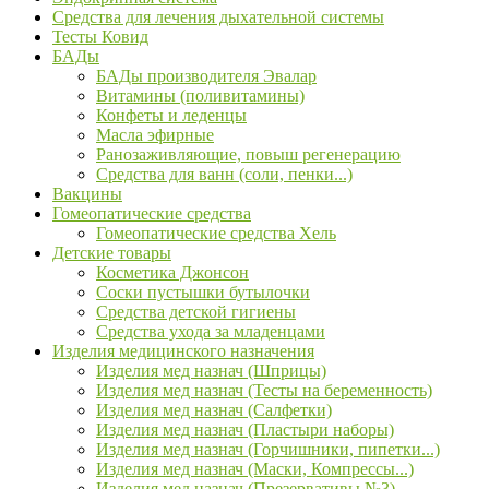
Средства для лечения дыхательной системы
Тесты Ковид
БАДы
БАДы производителя Эвалар
Витамины (поливитамины)
Конфеты и леденцы
Масла эфирные
Ранозаживляющие, повыш регенерацию
Средства для ванн (соли, пенки...)
Вакцины
Гомеопатические средства
Гомеопатические средства Хель
Детские товары
Косметика Джонсон
Соски пустышки бутылочки
Средства детской гигиены
Средства ухода за младенцами
Изделия медицинского назначения
Изделия мед назнач (Шприцы)
Изделия мед назнач (Тесты на беременность)
Изделия мед назнач (Салфетки)
Изделия мед назнач (Пластыри наборы)
Изделия мед назнач (Горчишники, пипетки...)
Изделия мед назнач (Маски, Компрессы...)
Изделия мед назнач (Презервативы №3)