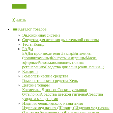
Корзина
Удалить
Каталог товаров
Эндокринная система
Средства для лечения дыхательной системы
Тесты Ковид
БАДы
БАДы производителя Эвалар
Витамины
(поливитамины)
Конфеты и леденцы
Масла
эфирные
Ранозаживляющие, повыш
регенерацию
Средства для ванн (соли, пенки...)
Вакцины
Гомеопатические средства
Гомеопатические средства Хель
Детские товары
Косметика Джонсон
Соски пустышки
бутылочки
Средства детской гигиены
Средства
ухода за младенцами
Изделия медицинского назначения
Изделия мед назнач (Шприцы)
Изделия мед назнач
(Тесты на беременность)
Изделия мед назнач