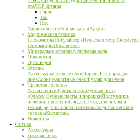
(ЦНС)
Сердечно-сосудистые
Лечение полости
рта
ЛОР органы
Горло
Ухо
Нос
Урологические
Ушные капли
Артрит
Медицинская техника
Глюкометры
Нибулайзеры
Пульсоксиметр
Тонометры
термометры
Ингаляторы
Минерально-столовая, питьевая вода
Онкология
Ортопедия
Оптика
Аксессуары
Готовые очки
Оправы
Растворы для
линз
Солнцезащитные очки
Футляр для очков
Средства гигиены
Антисептики
Зубные щетки
Зубные нити
(Флоссы)
Зубные пасты и порошки
Подгузники,
пеленки, простыни
Средства ухода за лицом и
телом
Средства общей гигиены
Средства женской
гигиены
Косметика
Ножницы
Оптика
Аксессуары
Готовые очки