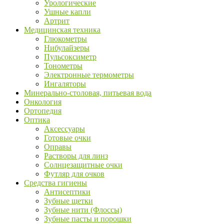
Урологические
Ушные капли
Артрит
Медицинская техника
Глюкометры
Нибулайзеры
Пульсоксиметр
Тонометры
Электронные термометры
Ингаляторы
Минерально-столовая, питьевая вода
Онкология
Ортопедия
Оптика
Аксессуары
Готовые очки
Оправы
Растворы для линз
Солнцезащитные очки
Футляр для очков
Средства гигиены
Антисептики
Зубные щетки
Зубные нити (Флоссы)
Зубные пасты и порошки