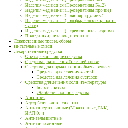
Изделия мед назнач (Презервативы №12)
Изделия мед назнач (Презервативы прочие)
Изделия мед назнач (Пластыри рулоны)
Изделия мед назнач (Гольфы, колготки, шорты,
чулки)
Изделия мед назнач (Перевязочные средства)
Подгузники, пеленки, простыни
Лекарственные травы, сборы
Питательные смеси
Лекарственные средства
Обеззараживающие средства
Средства для лечения болезней крови
Средства для нормализации обмена веществ
Средства для лечения костей
Средства для лечения суставов
Средства для лечения боли, температуры
Боль и спазмы
Обезболивающие средства
Анестезия
Адсорбенты-детоксиканты
Антигипертензивные (Мочегонные, БКК,
ИАПФ...)
Антигельминтные
Антигистаминные