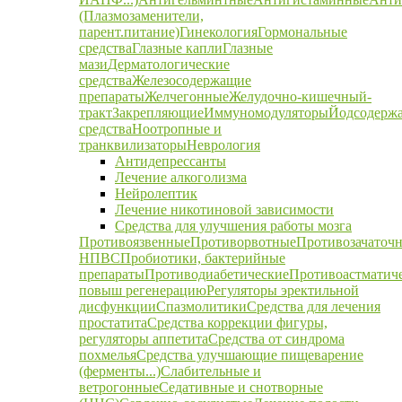
(Плазмозаменители,
парент.питание)
Гинекология
Гормональные
средства
Глазные капли
Глазные
мази
Дерматологические
средства
Железосодержащие
препараты
Желчегонные
Желудочно-кишечный-
тракт
Закрепляющие
Иммуномодуляторы
Йодсодерж
средства
Ноотропные и
транквилизаторы
Неврология
Антидепрессанты
Лечение алкоголизма
Нейролептик
Лечение никотиновой зависимости
Средства для улучшения работы мозга
Противоязвенные
Противорвотные
Противозачаточ
НПВС
Пробиотики, бактерийные
препараты
Противодиабетические
Противоастматич
повыш регенерацию
Регуляторы эректильной
дисфункции
Спазмолитики
Средства для лечения
простатита
Средства коррекции фигуры,
регуляторы аппетита
Средства от синдрома
похмелья
Средства улучшающие пищеварение
(ферменты...)
Слабительные и
ветрогонные
Седативные и снотворные