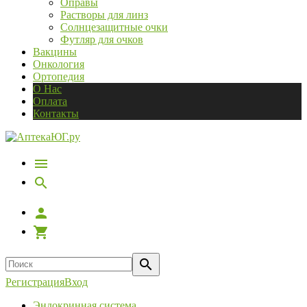
Оправы
Растворы для линз
Солнцезащитные очки
Футляр для очков
Вакцины
Онкология
Ортопедия
О Нас
Оплата
Контакты
Регистрация
Вход
Эндокринная система