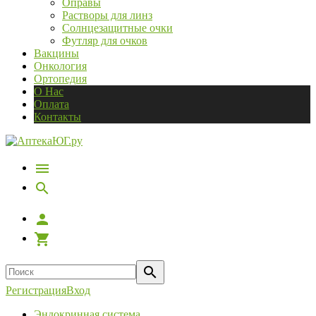
Оправы
Растворы для линз
Солнцезащитные очки
Футляр для очков
Вакцины
Онкология
Ортопедия
О Нас
Оплата
Контакты
Регистрация
Вход
Эндокринная система