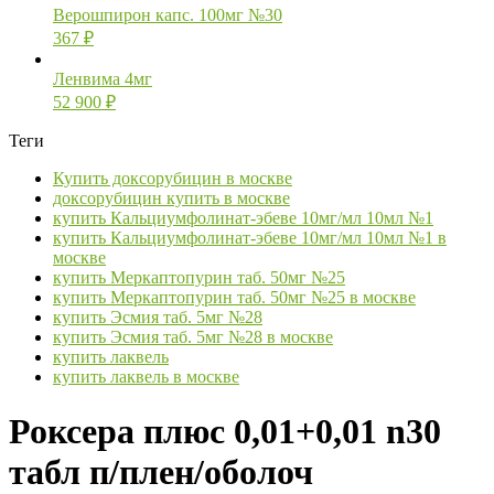
Верошпирон капс. 100мг №30
367
₽
Ленвима 4мг
52 900
₽
Теги
Купить доксорубицин в москве
доксорубицин купить в москве
купить Кальциумфолинат-эбеве 10мг/мл 10мл №1
купить Кальциумфолинат-эбеве 10мг/мл 10мл №1 в
москве
купить Меркаптопурин таб. 50мг №25
купить Меркаптопурин таб. 50мг №25 в москве
купить Эсмия таб. 5мг №28
купить Эсмия таб. 5мг №28 в москве
купить лаквель
купить лаквель в москве
Роксера плюс 0,01+0,01 n30
табл п/плен/оболоч