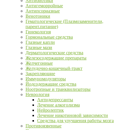
Антибиотики
Антигеморройные
Антипсориазные
Венотоники
Гематологические (Плазмозаменители,
парент.питание)
Гинекология
Гормональные средства
Глазные капли
Глазные мази
Дерматологические средства
Железосодержащие препараты
Желчегонные
Желудочно-кишечный-тракт
Закрепляющие
Иммуномодуляторы
Йодсодержащие средства
Ноотропные и транквилизаторы
Неврология
Антидепрессанты
Лечение алкоголизма
Нейролептик
Лечение никотиновой зависимости
Средства для улучшения работы мозга
Противоязвенные