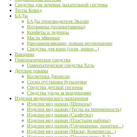
Средства для лечения дыхательной системы
Тесты Ковид
БАДы
БАДы производителя Эвалар
Витамины (поливитамины)
Конфеты и леденцы
Масла эфирные
Ранозаживляющие, повыш регенерацию
Средства для ванн (соли, пенки...)
Вакцины
Гомеопатические средства
Гомеопатические средства Хель
Детские товары
Косметика Джонсон
Соски пустышки бутылочки
Средства детской гигиены
Средства ухода за младенцами
Изделия медицинского назначения
Изделия мед назнач (Шприцы)
Изделия мед назнач (Тесты на беременность)
Изделия мед назнач (Салфетки)
Изделия мед назнач (Пластыри наборы)
Изделия мед назнач (Горчишники, пипетки...)
Изделия мед назнач (Маски, Компрессы...)
Изделия мед назнач (Презервативы №3)