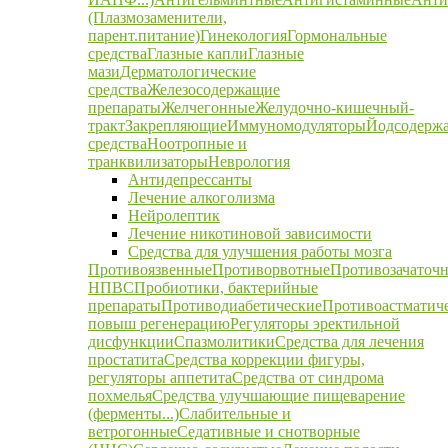
(Плазмозаменители,
парент.питание)
Гинекология
Гормональные
средства
Глазные капли
Глазные
мази
Дерматологические
средства
Железосодержащие
препараты
Желчегонные
Желудочно-кишечный-
тракт
Закрепляющие
Иммуномодуляторы
Йодсодерж
средства
Ноотропные и
транквилизаторы
Неврология
Антидепрессанты
Лечение алкоголизма
Нейролептик
Лечение никотиновой зависимости
Средства для улучшения работы мозга
Противоязвенные
Противорвотные
Противозачаточ
НПВС
Пробиотики, бактерийные
препараты
Противодиабетические
Противоастматич
повыш регенерацию
Регуляторы эректильной
дисфункции
Спазмолитики
Средства для лечения
простатита
Средства коррекции фигуры,
регуляторы аппетита
Средства от синдрома
похмелья
Средства улучшающие пищеварение
(ферменты...)
Слабительные и
ветрогонные
Седативные и снотворные