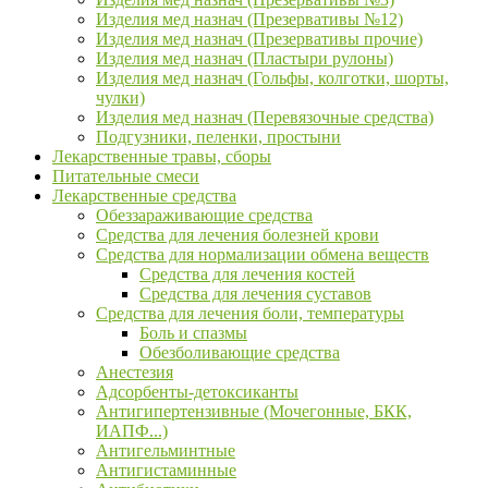
Изделия мед назнач (Презервативы №12)
Изделия мед назнач (Презервативы прочие)
Изделия мед назнач (Пластыри рулоны)
Изделия мед назнач (Гольфы, колготки, шорты,
чулки)
Изделия мед назнач (Перевязочные средства)
Подгузники, пеленки, простыни
Лекарственные травы, сборы
Питательные смеси
Лекарственные средства
Обеззараживающие средства
Средства для лечения болезней крови
Средства для нормализации обмена веществ
Средства для лечения костей
Средства для лечения суставов
Средства для лечения боли, температуры
Боль и спазмы
Обезболивающие средства
Анестезия
Адсорбенты-детоксиканты
Антигипертензивные (Мочегонные, БКК,
ИАПФ...)
Антигельминтные
Антигистаминные