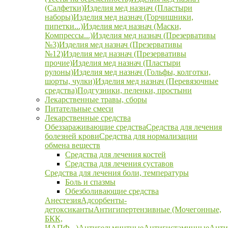
(Салфетки)
Изделия мед назнач (Пластыри
наборы)
Изделия мед назнач (Горчишники,
пипетки...)
Изделия мед назнач (Маски,
Компрессы...)
Изделия мед назнач (Презервативы
№3)
Изделия мед назнач (Презервативы
№12)
Изделия мед назнач (Презервативы
прочие)
Изделия мед назнач (Пластыри
рулоны)
Изделия мед назнач (Гольфы, колготки,
шорты, чулки)
Изделия мед назнач (Перевязочные
средства)
Подгузники, пеленки, простыни
Лекарственные травы, сборы
Питательные смеси
Лекарственные средства
Обеззараживающие средства
Средства для лечения
болезней крови
Средства для нормализации
обмена веществ
Средства для лечения костей
Средства для лечения суставов
Средства для лечения боли, температуры
Боль и спазмы
Обезболивающие средства
Анестезия
Адсорбенты-
детоксиканты
Антигипертензивные (Мочегонные,
БКК,
ИАПФ...)
Антигельминтные
Антигистаминные
Анти