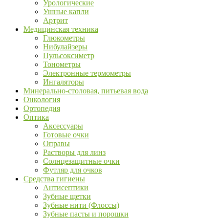
Урологические
Ушные капли
Артрит
Медицинская техника
Глюкометры
Нибулайзеры
Пульсоксиметр
Тонометры
Электронные термометры
Ингаляторы
Минерально-столовая, питьевая вода
Онкология
Ортопедия
Оптика
Аксессуары
Готовые очки
Оправы
Растворы для линз
Солнцезащитные очки
Футляр для очков
Средства гигиены
Антисептики
Зубные щетки
Зубные нити (Флоссы)
Зубные пасты и порошки