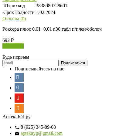
Штрихкод
3838989728601
Срок Годности
1.02.2024
Отзывы (0)
Роксера плюс 0,01+0,01 n30 табл п/плен/оболоч
692
₽
В корзину
Будь первым
Подписывайтесь на нас
АптекаЮГ.ру
8 (925) 345-89-08
aptekayg@gmail.com