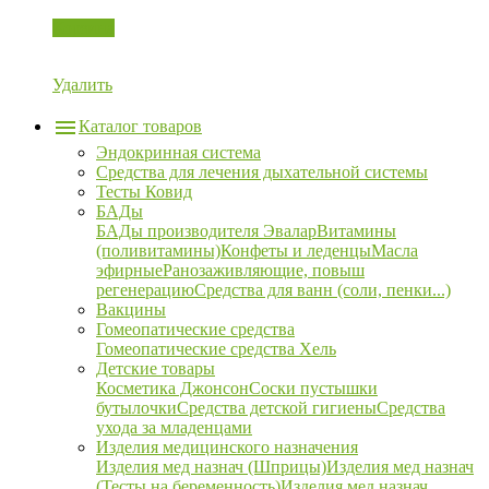
Корзина
Удалить
Каталог товаров
Эндокринная система
Средства для лечения дыхательной системы
Тесты Ковид
БАДы
БАДы производителя Эвалар
Витамины
(поливитамины)
Конфеты и леденцы
Масла
эфирные
Ранозаживляющие, повыш
регенерацию
Средства для ванн (соли, пенки...)
Вакцины
Гомеопатические средства
Гомеопатические средства Хель
Детские товары
Косметика Джонсон
Соски пустышки
бутылочки
Средства детской гигиены
Средства
ухода за младенцами
Изделия медицинского назначения
Изделия мед назнач (Шприцы)
Изделия мед назнач
(Тесты на беременность)
Изделия мед назнач