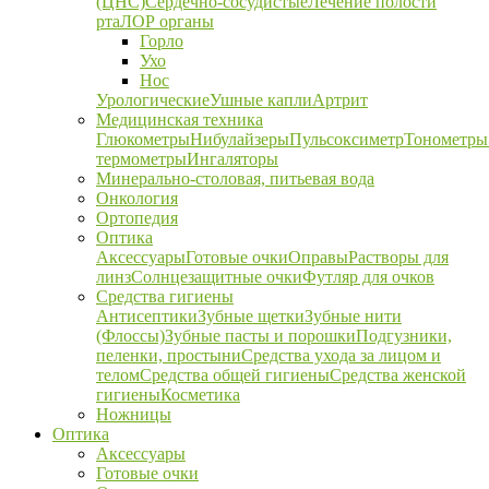
(ЦНС)
Сердечно-сосудистые
Лечение полости
рта
ЛОР органы
Горло
Ухо
Нос
Урологические
Ушные капли
Артрит
Медицинская техника
Глюкометры
Нибулайзеры
Пульсоксиметр
Тонометры
термометры
Ингаляторы
Минерально-столовая, питьевая вода
Онкология
Ортопедия
Оптика
Аксессуары
Готовые очки
Оправы
Растворы для
линз
Солнцезащитные очки
Футляр для очков
Средства гигиены
Антисептики
Зубные щетки
Зубные нити
(Флоссы)
Зубные пасты и порошки
Подгузники,
пеленки, простыни
Средства ухода за лицом и
телом
Средства общей гигиены
Средства женской
гигиены
Косметика
Ножницы
Оптика
Аксессуары
Готовые очки