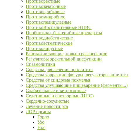
Противорвотные
Противозачаточные
Противогрибковые
Противомикробное
Противопедикулезные
ПротивоВоспалительные НПВС
Пробиотики, бактерийные препараты
Противодиабетические
Противоастматические
Противовирусные
Ранозаживляющие, повыш регенерацию
Регуляторы эректильной дисфункции
Спазмолитики
Средства для лечения простатита
Средства коррекции фигуры, регуляторы аппетита
Средства от синдрома похмелья
Средства улучшающие пищеварение (ферменты...)
Слабительные и ветрогонные
Седативные и снотворные (ЦНС)
Сердечно-сосудистые
Лечение полости рта
ЛОР органы
Горло
Ухо
Нос