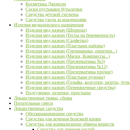
Косметика Джонсон
Соски пустышки бутылочки
Средства детской гигиены
Средства ухода за младенцами
Изделия медицинского назначения
Изделия мед назнач (Шприцы)
Изделия мед назнач (Тесты на беременность)
Изделия мед назнач (Салфетки)
Изделия мед назнач (Пластыри наборы)
Изделия мед назнач (Горчишники, пипетки...)
Изделия мед назнач (Маски, Компрессы...)
Изделия мед назнач (Презервативы №3)
Изделия мед назнач (Презервативы №12)
Изделия мед назнач (Презервативы прочие)
Изделия мед назнач (Пластыри рулоны)
Изделия мед назнач (Гольфы, колготки, шорты, чулк
Изделия мед назнач (Перевязочные средства)
Подгузники, пеленки, простыни
Лекарственные травы, сборы
Питательные смеси
Лекарственные средства
Обеззараживающие средства
Средства для лечения болезней крови
Средства для нормализации обмена веществ
Средства для лечения костей