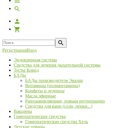
Регистрация
Вход
Эндокринная система
Средства для лечения дыхательной системы
Тесты Ковид
БАДы
БАДы производителя Эвалар
Витамины (поливитамины)
Конфеты и леденцы
Масла эфирные
Ранозаживляющие, повыш регенерацию
Средства для ванн (соли, пенки...)
Вакцины
Гомеопатические средства
Гомеопатические средства Хель
Детские товары