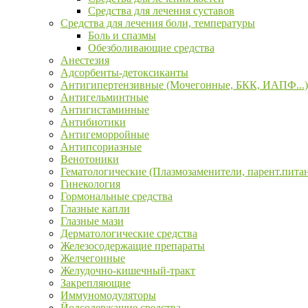
Средства для лечения суставов
Средства для лечения боли, температуры
Боль и спазмы
Обезболивающие средства
Анестезия
Адсорбенты-детоксиканты
Антигипертензивные (Мочегонные, БКК, ИАПФ...)
Антигельминтные
Антигистаминные
Антибиотики
Антигеморройные
Антипсориазные
Венотоники
Гематологические (Плазмозаменители, парент.пита
Гинекология
Гормональные средства
Глазные капли
Глазные мази
Дерматологические средства
Железосодержащие препараты
Желчегонные
Желудочно-кишечный-тракт
Закрепляющие
Иммуномодуляторы
Йодсодержащие средства