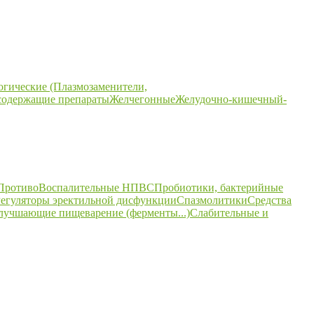
огические (Плазмозаменители,
содержащие препараты
Желчегонные
Желудочно-кишечный-
ПротивоВоспалительные НПВС
Пробиотики, бактерийные
егуляторы эректильной дисфункции
Спазмолитики
Средства
улучшающие пищеварение (ферменты...)
Слабительные и