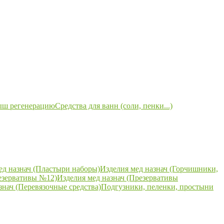
ыш регенерацию
Средства для ванн (соли, пенки...)
ед назнач (Пластыри наборы)
Изделия мед назнач (Горчишники,
езервативы №12)
Изделия мед назнач (Презервативы
знач (Перевязочные средства)
Подгузники, пеленки, простыни