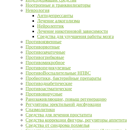
Ноотропные и транквилизаторы
Неврология
Антидепрессанты
Лечение алкоголизма
Нейролептик
Лечение никотиновой зависимости
Средства для улучшения работы мозга
Противоязвенные
Противорвотные
Противозачаточные
Противогрибковые
Противомикробное
Противопедикулезные
ПротивоВоспалительные НПВС
Пробиотики, бактерийные препараты
Противодиабетические
Противоастматические
Противовирусные
Ранозаживляющие, повыш регенерацию
Регуляторы эректильной дисфункции
Спазмолитики
Средства для лечения простатита
Средства коррекции фигуры, регуляторы аппетита
Средства от синдрома похмелья