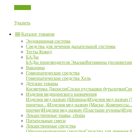
Корзина
Удалить
Каталог товаров
Эндокринная система
Средства для лечения дыхательной системы
Тесты Ковид
БАДы
БАДы производителя Эвалар
Витамины (поливитам
Вакцины
Гомеопатические средства
Гомеопатические средства Хель
Детские товары
Косметика Джонсон
Соски пустышки бутылочки
Сре
Изделия медицинского назначения
Изделия мед назнач (Шприцы)
Изделия мед назнач (
пипетки...)
Изделия мед назнач (Маски, Компрессы...
прочие)
Изделия мед назнач (Пластыри рулоны)
Изде
Лекарственные травы, сборы
Питательные смеси
Лекарственные средства
Обеззараживающие средства
Средства для лечения 