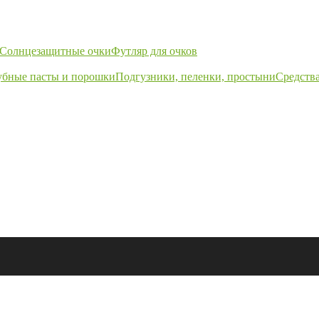
Солнцезащитные очки
Футляр для очков
убные пасты и порошки
Подгузники, пеленки, простыни
Средства