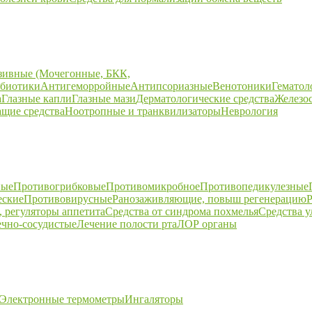
зивные (Мочегонные, БКК,
биотики
Антигеморройные
Антипсориазные
Венотоники
Гематол
а
Глазные капли
Глазные мази
Дерматологические средства
Железо
щие средства
Ноотропные и транквилизаторы
Неврология
ные
Противогрибковые
Противомикробное
Противопедикулезные
еские
Противовирусные
Ранозаживляющие, повыш регенерацию
Р
 регуляторы аппетита
Средства от синдрома похмелья
Средства 
ечно-сосудистые
Лечение полости рта
ЛОР органы
Электронные термометры
Ингаляторы