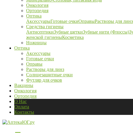
Онкология
Ортопедия
Оптика
Аксессуары
Готовые очки
Оправы
Растворы для линз
Средства гигиены
Антисептики
Зубные щетки
Зубные нити (Флоссы)
З
женской гигиены
Косметика
Ножницы
Оптика
Аксессуары
Готовые очки
Оправы
Растворы для линз
Солнцезащитные очки
Футляр для очков
Вакцины
Онкология
Ортопедия
О Нас
Оплата
Контакты