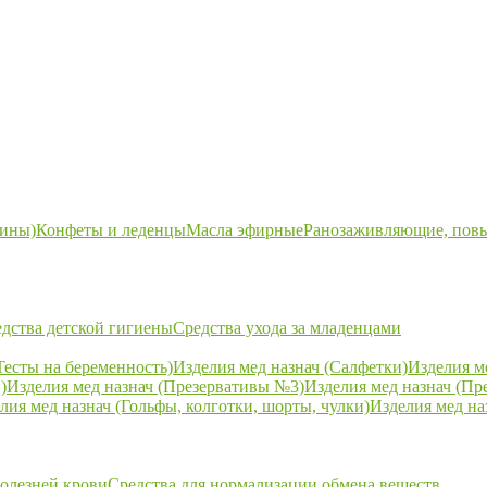
ины)
Конфеты и леденцы
Масла эфирные
Ранозаживляющие, пов
дства детской гигиены
Средства ухода за младенцами
Тесты на беременность)
Изделия мед назнач (Салфетки)
Изделия м
)
Изделия мед назнач (Презервативы №3)
Изделия мед назнач (Пр
лия мед назнач (Гольфы, колготки, шорты, чулки)
Изделия мед на
болезней крови
Средства для нормализации обмена веществ