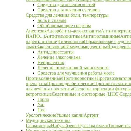
Средства для лечения костей
Средства для лечения суставов
Средства для лечения боли, температуры
Боль и спазмы
Обезболивающие средства
Анестезия
Адсорбенты-детоксиканты
Антигипертен
ИАПФ...)
Антигельминтные
Антигистаминные
Анти
парент.питание)
Гинекология
Гормональные средств
тракт
Закрепляющие
Иммуномодуляторы
Йодсодержа
Антидепрессанты
Лечение алкоголизма
Нейролептик
Лечение никотиновой зависимости
Средства для улучшения работы мозга
Противоязвенные
Противорвотные
Противозачаточ
препараты
Противодиабетические
Противоастматич
для лечения простатита
Средства коррекции фигуры,
ветрогонные
Седативные и снотворные (ЦНС)
Серд
Горло
Ухо
Нос
Урологические
Ушные капли
Артрит
Медицинская техника
Глюкометры
Нибулайзеры
Пульсоксиметр
Тонометры
Минерально-столовая, питьевая вода