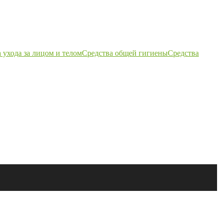
 ухода за лицом и телом
Средства общей гигиены
Средства