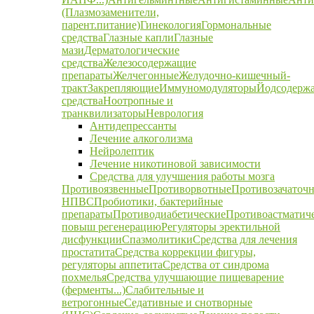
(Плазмозаменители,
парент.питание)
Гинекология
Гормональные
средства
Глазные капли
Глазные
мази
Дерматологические
средства
Железосодержащие
препараты
Желчегонные
Желудочно-кишечный-
тракт
Закрепляющие
Иммуномодуляторы
Йодсодерж
средства
Ноотропные и
транквилизаторы
Неврология
Антидепрессанты
Лечение алкоголизма
Нейролептик
Лечение никотиновой зависимости
Средства для улучшения работы мозга
Противоязвенные
Противорвотные
Противозачаточ
НПВС
Пробиотики, бактерийные
препараты
Противодиабетические
Противоастматич
повыш регенерацию
Регуляторы эректильной
дисфункции
Спазмолитики
Средства для лечения
простатита
Средства коррекции фигуры,
регуляторы аппетита
Средства от синдрома
похмелья
Средства улучшающие пищеварение
(ферменты...)
Слабительные и
ветрогонные
Седативные и снотворные