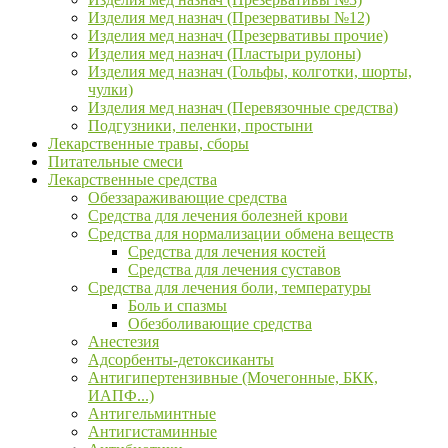
Изделия мед назнач (Презервативы №12)
Изделия мед назнач (Презервативы прочие)
Изделия мед назнач (Пластыри рулоны)
Изделия мед назнач (Гольфы, колготки, шорты,
чулки)
Изделия мед назнач (Перевязочные средства)
Подгузники, пеленки, простыни
Лекарственные травы, сборы
Питательные смеси
Лекарственные средства
Обеззараживающие средства
Средства для лечения болезней крови
Средства для нормализации обмена веществ
Средства для лечения костей
Средства для лечения суставов
Средства для лечения боли, температуры
Боль и спазмы
Обезболивающие средства
Анестезия
Адсорбенты-детоксиканты
Антигипертензивные (Мочегонные, БКК,
ИАПФ...)
Антигельминтные
Антигистаминные