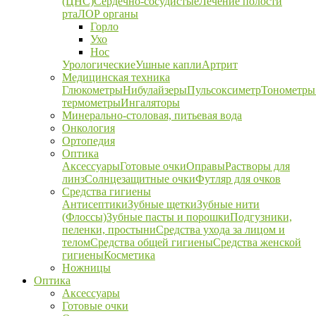
(ЦНС)
Сердечно-сосудистые
Лечение полости
рта
ЛОР органы
Горло
Ухо
Нос
Урологические
Ушные капли
Артрит
Медицинская техника
Глюкометры
Нибулайзеры
Пульсоксиметр
Тонометры
термометры
Ингаляторы
Минерально-столовая, питьевая вода
Онкология
Ортопедия
Оптика
Аксессуары
Готовые очки
Оправы
Растворы для
линз
Солнцезащитные очки
Футляр для очков
Средства гигиены
Антисептики
Зубные щетки
Зубные нити
(Флоссы)
Зубные пасты и порошки
Подгузники,
пеленки, простыни
Средства ухода за лицом и
телом
Средства общей гигиены
Средства женской
гигиены
Косметика
Ножницы
Оптика
Аксессуары
Готовые очки