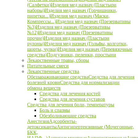
(Салфетки)
Изделия мед назнач (Пластыри
наборы)
Изделия мед назнач (Горчишники,
пипетки...)
Изделия мед назнач (Маски,
Компрессы...)
Изделия мед назнач (Презервативы
№3)
Изделия мед назнач (Презервативы
№12)
Изделия мед назнач (Презервативы
прочие)
Изделия мед назнач (Пластыри
рулоны)
Изделия мед назнач (Гольфы, колготки,
шорты, чулки)
Изделия мед назнач (Перевязочные
средства)
Подгузники, пеленки, простыни
Лекарственные травы, сборы
Питательные смеси
Лекарственные средства
Обеззараживающие средства
Средства для лечения
болезней крови
Средства для нормализации
обмена веществ
Средства для лечения костей
Средства для лечения суставов
Средства для лечения боли, температуры
Боль и спазмы
Обезболивающие средства
Анестезия
Адсорбенты-
детоксиканты
Антигипертензивные (Мочегонные,
БКК,
ИАПФ...)
Антигельминтные
Антигистаминные
Анти