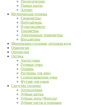
Урологические
Ушные капли
Артрит
Медицинская техника
Глюкометры
Нибулайзеры
Пульсоксиметр
Тонометры
Электронные термометры
Ингаляторы
Минерально-столовая, питьевая вода
Онкология
Ортопедия
Оптика
Аксессуары
Готовые очки
Оправы
Растворы для линз
Солнцезащитные очки
Футляр для очков
Средства гигиены
Антисептики
Зубные щетки
Зубные нити (Флоссы)
Зубные пасты и порошки