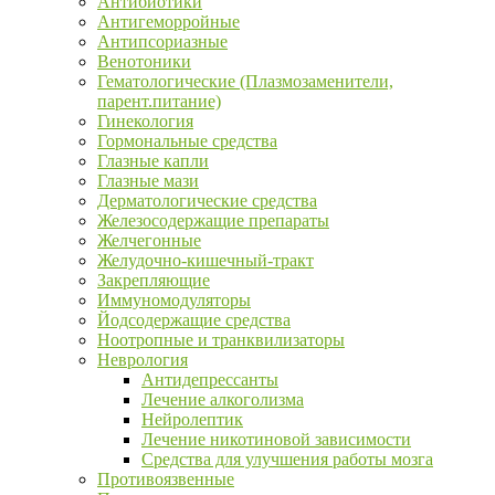
Антибиотики
Антигеморройные
Антипсориазные
Венотоники
Гематологические (Плазмозаменители,
парент.питание)
Гинекология
Гормональные средства
Глазные капли
Глазные мази
Дерматологические средства
Железосодержащие препараты
Желчегонные
Желудочно-кишечный-тракт
Закрепляющие
Иммуномодуляторы
Йодсодержащие средства
Ноотропные и транквилизаторы
Неврология
Антидепрессанты
Лечение алкоголизма
Нейролептик
Лечение никотиновой зависимости
Средства для улучшения работы мозга
Противоязвенные