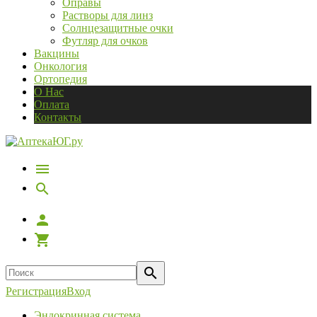
Оправы
Растворы для линз
Солнцезащитные очки
Футляр для очков
Вакцины
Онкология
Ортопедия
О Нас
Оплата
Контакты
Регистрация
Вход
Эндокринная система