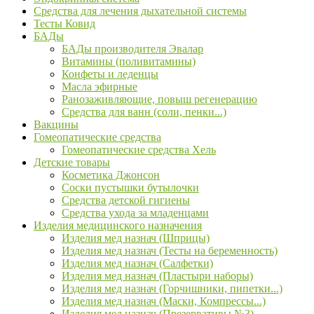
Средства для лечения дыхательной системы
Тесты Ковид
БАДы
БАДы производителя Эвалар
Витамины (поливитамины)
Конфеты и леденцы
Масла эфирные
Ранозаживляющие, повыш регенерацию
Средства для ванн (соли, пенки...)
Вакцины
Гомеопатические средства
Гомеопатические средства Хель
Детские товары
Косметика Джонсон
Соски пустышки бутылочки
Средства детской гигиены
Средства ухода за младенцами
Изделия медицинского назначения
Изделия мед назнач (Шприцы)
Изделия мед назнач (Тесты на беременность)
Изделия мед назнач (Салфетки)
Изделия мед назнач (Пластыри наборы)
Изделия мед назнач (Горчишники, пипетки...)
Изделия мед назнач (Маски, Компрессы...)
Изделия мед назнач (Презервативы №3)