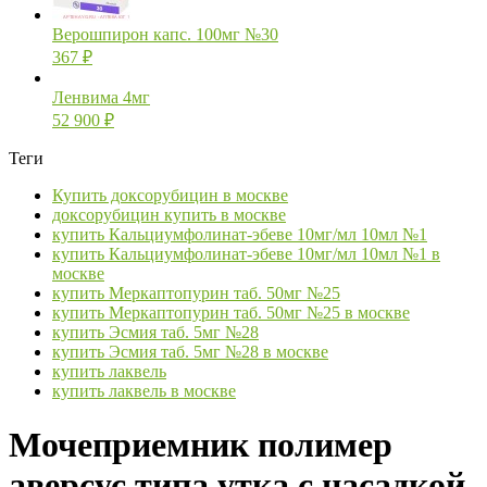
Верошпирон капс. 100мг №30
367
₽
Ленвима 4мг
52 900
₽
Теги
Купить доксорубицин в москве
доксорубицин купить в москве
купить Кальциумфолинат-эбеве 10мг/мл 10мл №1
купить Кальциумфолинат-эбеве 10мг/мл 10мл №1 в
москве
купить Меркаптопурин таб. 50мг №25
купить Меркаптопурин таб. 50мг №25 в москве
купить Эсмия таб. 5мг №28
купить Эсмия таб. 5мг №28 в москве
купить лаквель
купить лаквель в москве
Мочеприемник полимер
аверсус типа утка с насадкой