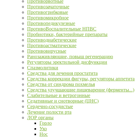
Противорвотные
Противозачаточные
Противогрибковые
Противомикробное
Противопедикулезные
ПротивоВоспалительные НПВС
Пробиотики, бактерийные препараты
Противодиабетические
Противоастматические
Противовирусные
Ранозаживляющие, повыш регенерацию
Регуляторы эректильной дисфункции
Спазмолитики
Средства для лечения простатита
Средства коррекции фигуры, регуляторы аппетита
Средства от синдрома похмелья
Средства улучшающие пищеварение (ферменты...)
Слабительные и ветрогонные
Седативные и снотворные (ЦНС)
Сердечно-сосудистые
Лечение полости рта
ЛОР органы
Горло
Ухо
Нос