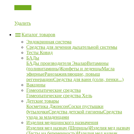
Корзина
Удалить
Каталог товаров
Эндокринная система
Средства для лечения дыхательной системы
Тесты Ковид
БАДы
БАДы производителя Эвалар
Витамины
(поливитамины)
Конфеты и леденцы
Масла
эфирные
Ранозаживляющие, повыш
регенерацию
Средства для ванн (соли, пенки...)
Вакцины
Гомеопатические средства
Гомеопатические средства Хель
Детские товары
Косметика Джонсон
Соски пустышки
бутылочки
Средства детской гигиены
Средства
ухода за младенцами
Изделия медицинского назначения
Изделия мед назнач (Шприцы)
Изделия мед назнач
(Тесты на беременность)
Изделия мед назнач