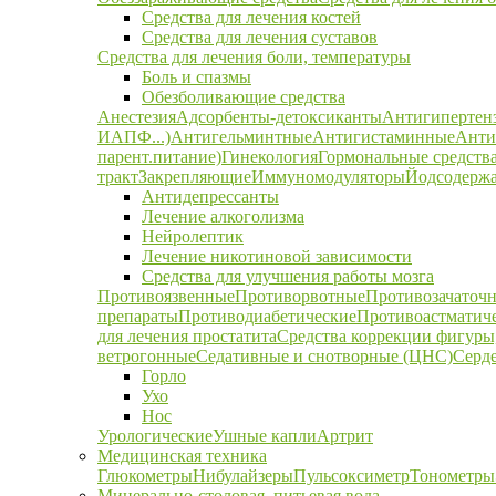
Средства для лечения костей
Средства для лечения суставов
Средства для лечения боли, температуры
Боль и спазмы
Обезболивающие средства
Анестезия
Адсорбенты-детоксиканты
Антигипертен
ИАПФ...)
Антигельминтные
Антигистаминные
Анти
парент.питание)
Гинекология
Гормональные средств
тракт
Закрепляющие
Иммуномодуляторы
Йодсодержа
Антидепрессанты
Лечение алкоголизма
Нейролептик
Лечение никотиновой зависимости
Средства для улучшения работы мозга
Противоязвенные
Противорвотные
Противозачаточ
препараты
Противодиабетические
Противоастматич
для лечения простатита
Средства коррекции фигуры,
ветрогонные
Седативные и снотворные (ЦНС)
Серд
Горло
Ухо
Нос
Урологические
Ушные капли
Артрит
Медицинская техника
Глюкометры
Нибулайзеры
Пульсоксиметр
Тонометры
Минерально-столовая, питьевая вода