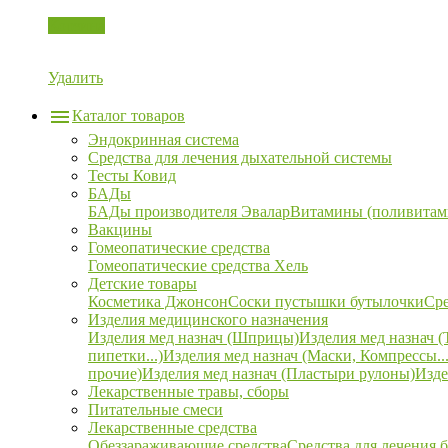
Корзина
Удалить
Каталог товаров
Эндокринная система
Средства для лечения дыхательной системы
Тесты Ковид
БАДы
БАДы производителя Эвалар
Витамины (поливитам
Вакцины
Гомеопатические средства
Гомеопатические средства Хель
Детские товары
Косметика Джонсон
Соски пустышки бутылочки
Сре
Изделия медицинского назначения
Изделия мед назнач (Шприцы)
Изделия мед назнач (
пипетки...)
Изделия мед назнач (Маски, Компрессы...
прочие)
Изделия мед назнач (Пластыри рулоны)
Изде
Лекарственные травы, сборы
Питательные смеси
Лекарственные средства
Обеззараживающие средства
Средства для лечения 