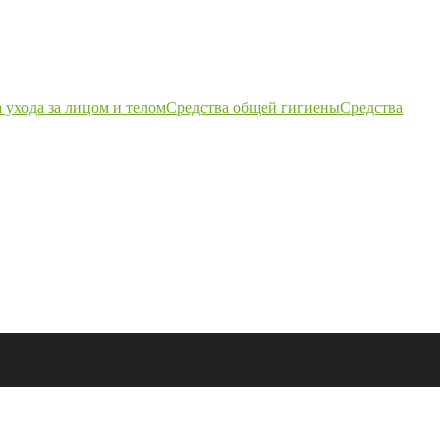
 ухода за лицом и телом
Средства общей гигиены
Средства