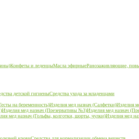
ины)
Конфеты и леденцы
Масла эфирные
Ранозаживляющие, пов
дства детской гигиены
Средства ухода за младенцами
Тесты на беременность)
Изделия мед назнач (Салфетки)
Изделия м
)
Изделия мед назнач (Презервативы №3)
Изделия мед назнач (Пр
лия мед назнач (Гольфы, колготки, шорты, чулки)
Изделия мед на
болезней крови
Средства для нормализации обмена веществ