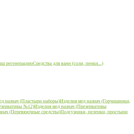
ыш регенерацию
Средства для ванн (соли, пенки...)
ед назнач (Пластыри наборы)
Изделия мед назнач (Горчишники,
езервативы №12)
Изделия мед назнач (Презервативы
знач (Перевязочные средства)
Подгузники, пеленки, простыни