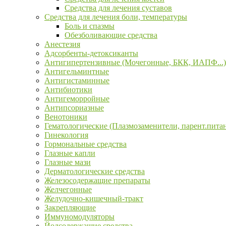
Средства для лечения суставов
Средства для лечения боли, температуры
Боль и спазмы
Обезболивающие средства
Анестезия
Адсорбенты-детоксиканты
Антигипертензивные (Мочегонные, БКК, ИАПФ...)
Антигельминтные
Антигистаминные
Антибиотики
Антигеморройные
Антипсориазные
Венотоники
Гематологические (Плазмозаменители, парент.пита
Гинекология
Гормональные средства
Глазные капли
Глазные мази
Дерматологические средства
Железосодержащие препараты
Желчегонные
Желудочно-кишечный-тракт
Закрепляющие
Иммуномодуляторы
Йодсодержащие средства