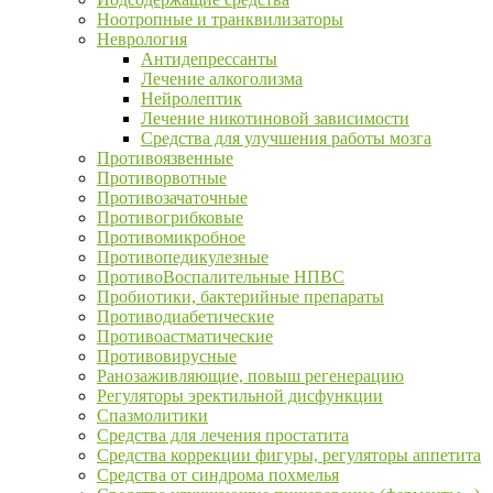
Ноотропные и транквилизаторы
Неврология
Антидепрессанты
Лечение алкоголизма
Нейролептик
Лечение никотиновой зависимости
Средства для улучшения работы мозга
Противоязвенные
Противорвотные
Противозачаточные
Противогрибковые
Противомикробное
Противопедикулезные
ПротивоВоспалительные НПВС
Пробиотики, бактерийные препараты
Противодиабетические
Противоастматические
Противовирусные
Ранозаживляющие, повыш регенерацию
Регуляторы эректильной дисфункции
Спазмолитики
Средства для лечения простатита
Средства коррекции фигуры, регуляторы аппетита
Средства от синдрома похмелья