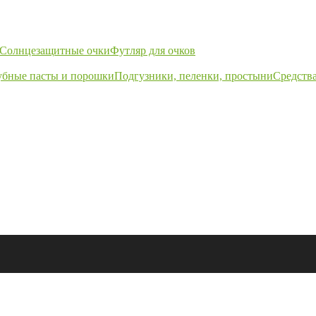
Солнцезащитные очки
Футляр для очков
убные пасты и порошки
Подгузники, пеленки, простыни
Средства