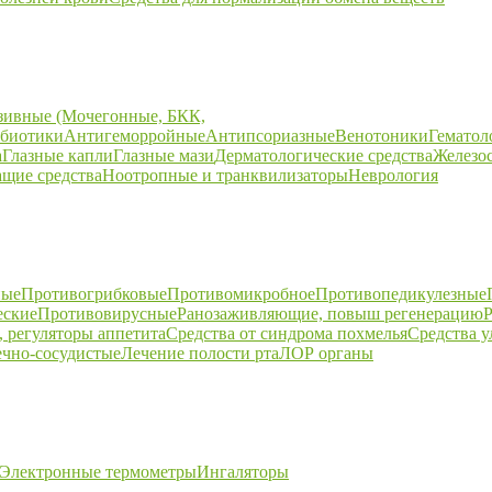
зивные (Мочегонные, БКК,
биотики
Антигеморройные
Антипсориазные
Венотоники
Гематол
а
Глазные капли
Глазные мази
Дерматологические средства
Железо
щие средства
Ноотропные и транквилизаторы
Неврология
ные
Противогрибковые
Противомикробное
Противопедикулезные
еские
Противовирусные
Ранозаживляющие, повыш регенерацию
Р
 регуляторы аппетита
Средства от синдрома похмелья
Средства 
ечно-сосудистые
Лечение полости рта
ЛОР органы
Электронные термометры
Ингаляторы