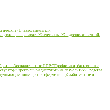
огические (Плазмозаменители,
содержащие препараты
Желчегонные
Желудочно-кишечный-
ПротивоВоспалительные НПВС
Пробиотики, бактерийные
егуляторы эректильной дисфункции
Спазмолитики
Средства
улучшающие пищеварение (ферменты...)
Слабительные и