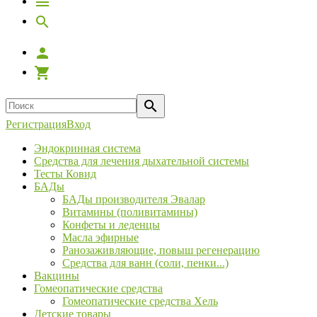
Регистрация
Вход
Эндокринная система
Средства для лечения дыхательной системы
Тесты Ковид
БАДы
БАДы производителя Эвалар
Витамины (поливитамины)
Конфеты и леденцы
Масла эфирные
Ранозаживляющие, повыш регенерацию
Средства для ванн (соли, пенки...)
Вакцины
Гомеопатические средства
Гомеопатические средства Хель
Детские товары