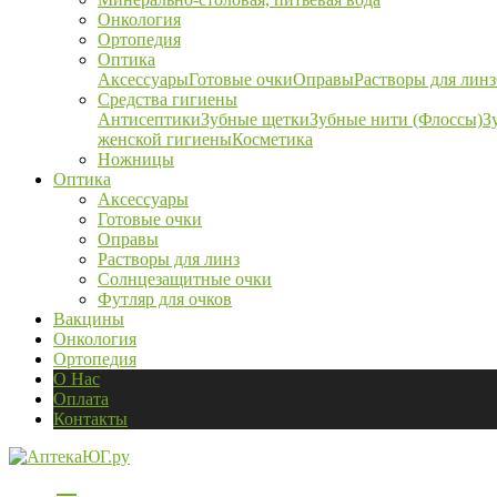
Онкология
Ортопедия
Оптика
Аксессуары
Готовые очки
Оправы
Растворы для линз
Средства гигиены
Антисептики
Зубные щетки
Зубные нити (Флоссы)
З
женской гигиены
Косметика
Ножницы
Оптика
Аксессуары
Готовые очки
Оправы
Растворы для линз
Солнцезащитные очки
Футляр для очков
Вакцины
Онкология
Ортопедия
О Нас
Оплата
Контакты