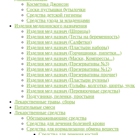
Косметика Джонсон
Соски пустышки бутылочки
Средства детской гигиены
Средства ухода за младенцами
Изделия медицинского назначения
Изделия мед назнач (Шприцы)
Изделия мед назнач (Тесты на беременность)
Изделия мед назнач (Салфетки)
Изделия мед назнач (Пластыри наборы)
Изделия мед назнач (Горчишники, пипетки...)
Изделия мед назнач (Маски, Компрессы...)
Изделия мед назнач (Презервативы №3)
Изделия мед назнач (Презервативы №12)
Изделия мед назнач (Презервативы прочие)
Изделия мед назнач (Пластыри рулоны)
Изделия мед назнач (Гольфы, колготки, шорты, чулк
Изделия мед назнач (Перевязочные средства)
Подгузники, пеленки, простыни
Лекарственные травы, сборы
Питательные смеси
Лекарственные средства
Обеззараживающие средства
Средства для лечения болезней крови
Средства для нормализации обмена веществ
Средства для лечения костей