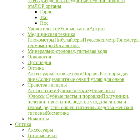
(ЦНС)
Сердечно-сосудистые
Лечение полости
рта
ЛОР органы
Горло
Ухо
Нос
Урологические
Ушные капли
Артрит
Медицинская техника
Глюкометры
Нибулайзеры
Пульсоксиметр
Тонометры
термометры
Ингаляторы
Минерально-столовая, питьевая вода
Онкология
Ортопедия
Оптика
Аксессуары
Готовые очки
Оправы
Растворы для
линз
Солнцезащитные очки
Футляр для очков
Средства гигиены
Антисептики
Зубные щетки
Зубные нити
(Флоссы)
Зубные пасты и порошки
Подгузники,
пеленки, простыни
Средства ухода за лицом и
телом
Средства общей гигиены
Средства женской
гигиены
Косметика
Ножницы
Оптика
Аксессуары
Готовые очки