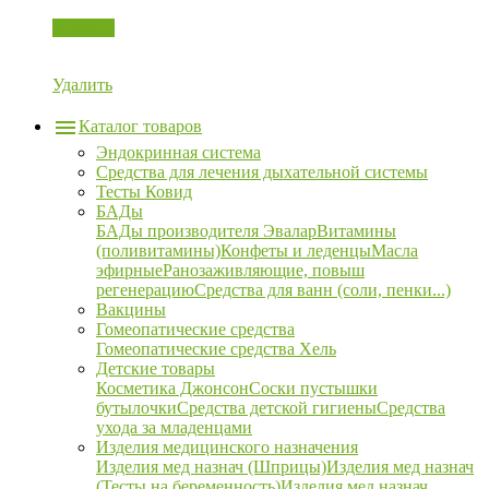
Корзина
Удалить
Каталог товаров
Эндокринная система
Средства для лечения дыхательной системы
Тесты Ковид
БАДы
БАДы производителя Эвалар
Витамины
(поливитамины)
Конфеты и леденцы
Масла
эфирные
Ранозаживляющие, повыш
регенерацию
Средства для ванн (соли, пенки...)
Вакцины
Гомеопатические средства
Гомеопатические средства Хель
Детские товары
Косметика Джонсон
Соски пустышки
бутылочки
Средства детской гигиены
Средства
ухода за младенцами
Изделия медицинского назначения
Изделия мед назнач (Шприцы)
Изделия мед назнач
(Тесты на беременность)
Изделия мед назнач