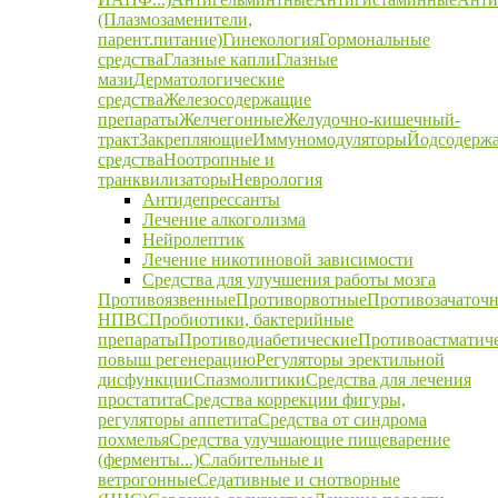
(Плазмозаменители,
парент.питание)
Гинекология
Гормональные
средства
Глазные капли
Глазные
мази
Дерматологические
средства
Железосодержащие
препараты
Желчегонные
Желудочно-кишечный-
тракт
Закрепляющие
Иммуномодуляторы
Йодсодерж
средства
Ноотропные и
транквилизаторы
Неврология
Антидепрессанты
Лечение алкоголизма
Нейролептик
Лечение никотиновой зависимости
Средства для улучшения работы мозга
Противоязвенные
Противорвотные
Противозачаточ
НПВС
Пробиотики, бактерийные
препараты
Противодиабетические
Противоастматич
повыш регенерацию
Регуляторы эректильной
дисфункции
Спазмолитики
Средства для лечения
простатита
Средства коррекции фигуры,
регуляторы аппетита
Средства от синдрома
похмелья
Средства улучшающие пищеварение
(ферменты...)
Слабительные и
ветрогонные
Седативные и снотворные