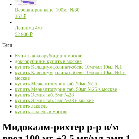
Верошпирон капс. 100мг №30
367
₽
Ленвима 4мг
52 900
₽
Теги
Купить доксорубицин в москве
доксорубицин купить в москве
купить Кальциумфолинат-эбеве 10мг/мл 10мл №1
купить Кальциумфолинат-эбеве 10мг/мл 10мл №1 в
москве
купить Меркаптопурин таб. 50мг №25
купить Меркаптопурин таб. 50мг №25 в москве
купить Эсмия таб. 5мг №28
купить Эсмия таб. 5мг №28 в москве
купить лаквель
купить лаквель в москве
Мидокалм-рихтер р-р в/м
введ 100 мг +2,5 мг/мл амп 1