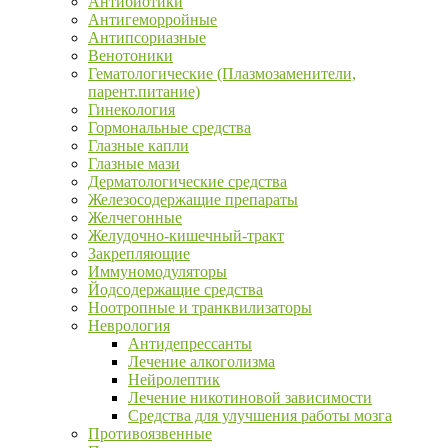
Антибиотики
Антигеморройные
Антипсориазные
Венотоники
Гематологические (Плазмозаменители,
парент.питание)
Гинекология
Гормональные средства
Глазные капли
Глазные мази
Дерматологические средства
Железосодержащие препараты
Желчегонные
Желудочно-кишечный-тракт
Закрепляющие
Иммуномодуляторы
Йодсодержащие средства
Ноотропные и транквилизаторы
Неврология
Антидепрессанты
Лечение алкоголизма
Нейролептик
Лечение никотиновой зависимости
Средства для улучшения работы мозга
Противоязвенные