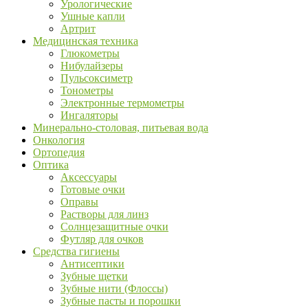
Урологические
Ушные капли
Артрит
Медицинская техника
Глюкометры
Нибулайзеры
Пульсоксиметр
Тонометры
Электронные термометры
Ингаляторы
Минерально-столовая, питьевая вода
Онкология
Ортопедия
Оптика
Аксессуары
Готовые очки
Оправы
Растворы для линз
Солнцезащитные очки
Футляр для очков
Средства гигиены
Антисептики
Зубные щетки
Зубные нити (Флоссы)
Зубные пасты и порошки