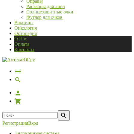
Оправы
Растворы для линз
Солнцезащитные очки
Футляр для очков
Вакцины
Онкология
Ортопедия
О Нас
Оплата
Контакты
Регистрация
Вход
Эндокринная система