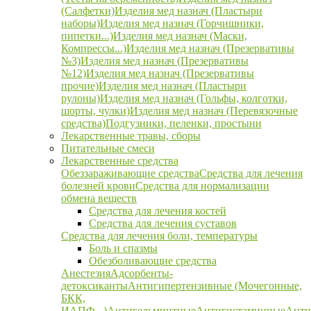
(Салфетки)
Изделия мед назнач (Пластыри
наборы)
Изделия мед назнач (Горчишники,
пипетки...)
Изделия мед назнач (Маски,
Компрессы...)
Изделия мед назнач (Презервативы
№3)
Изделия мед назнач (Презервативы
№12)
Изделия мед назнач (Презервативы
прочие)
Изделия мед назнач (Пластыри
рулоны)
Изделия мед назнач (Гольфы, колготки,
шорты, чулки)
Изделия мед назнач (Перевязочные
средства)
Подгузники, пеленки, простыни
Лекарственные травы, сборы
Питательные смеси
Лекарственные средства
Обеззараживающие средства
Средства для лечения
болезней крови
Средства для нормализации
обмена веществ
Средства для лечения костей
Средства для лечения суставов
Средства для лечения боли, температуры
Боль и спазмы
Обезболивающие средства
Анестезия
Адсорбенты-
детоксиканты
Антигипертензивные (Мочегонные,
БКК,
ИАПФ...)
Антигельминтные
Антигистаминные
Анти