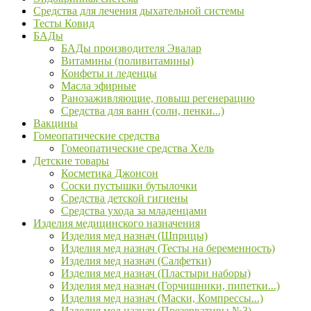
Средства для лечения дыхательной системы
Тесты Ковид
БАДы
БАДы производителя Эвалар
Витамины (поливитамины)
Конфеты и леденцы
Масла эфирные
Ранозаживляющие, повыш регенерацию
Средства для ванн (соли, пенки...)
Вакцины
Гомеопатические средства
Гомеопатические средства Хель
Детские товары
Косметика Джонсон
Соски пустышки бутылочки
Средства детской гигиены
Средства ухода за младенцами
Изделия медицинского назначения
Изделия мед назнач (Шприцы)
Изделия мед назнач (Тесты на беременность)
Изделия мед назнач (Салфетки)
Изделия мед назнач (Пластыри наборы)
Изделия мед назнач (Горчишники, пипетки...)
Изделия мед назнач (Маски, Компрессы...)
Изделия мед назнач (Презервативы №3)