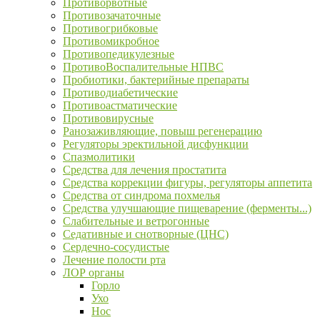
Противорвотные
Противозачаточные
Противогрибковые
Противомикробное
Противопедикулезные
ПротивоВоспалительные НПВС
Пробиотики, бактерийные препараты
Противодиабетические
Противоастматические
Противовирусные
Ранозаживляющие, повыш регенерацию
Регуляторы эректильной дисфункции
Спазмолитики
Средства для лечения простатита
Средства коррекции фигуры, регуляторы аппетита
Средства от синдрома похмелья
Средства улучшающие пищеварение (ферменты...)
Слабительные и ветрогонные
Седативные и снотворные (ЦНС)
Сердечно-сосудистые
Лечение полости рта
ЛОР органы
Горло
Ухо
Нос