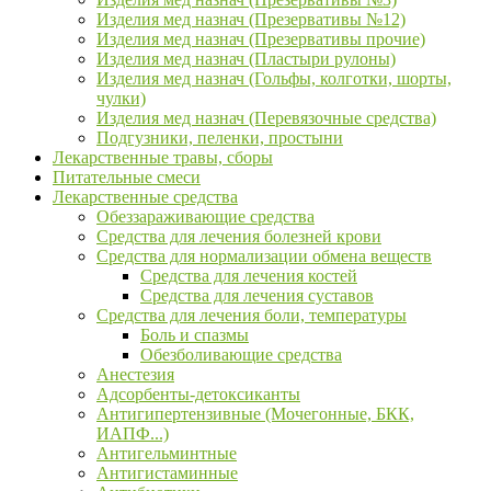
Изделия мед назнач (Презервативы №12)
Изделия мед назнач (Презервативы прочие)
Изделия мед назнач (Пластыри рулоны)
Изделия мед назнач (Гольфы, колготки, шорты,
чулки)
Изделия мед назнач (Перевязочные средства)
Подгузники, пеленки, простыни
Лекарственные травы, сборы
Питательные смеси
Лекарственные средства
Обеззараживающие средства
Средства для лечения болезней крови
Средства для нормализации обмена веществ
Средства для лечения костей
Средства для лечения суставов
Средства для лечения боли, температуры
Боль и спазмы
Обезболивающие средства
Анестезия
Адсорбенты-детоксиканты
Антигипертензивные (Мочегонные, БКК,
ИАПФ...)
Антигельминтные
Антигистаминные