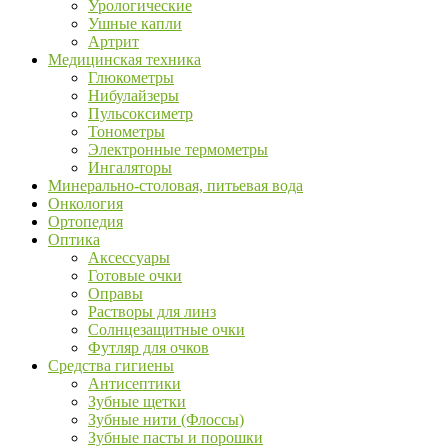
Урологические
Ушные капли
Артрит
Медицинская техника
Глюкометры
Нибулайзеры
Пульсоксиметр
Тонометры
Электронные термометры
Ингаляторы
Минерально-столовая, питьевая вода
Онкология
Ортопедия
Оптика
Аксессуары
Готовые очки
Оправы
Растворы для линз
Солнцезащитные очки
Футляр для очков
Средства гигиены
Антисептики
Зубные щетки
Зубные нити (Флоссы)
Зубные пасты и порошки