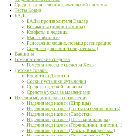
Средства для лечения дыхательной системы
Тесты Ковид
БАДы
БАДы производителя Эвалар
Витамины (поливитамины)
Конфеты и леденцы
Масла эфирные
Ранозаживляющие, повыш регенерацию
Средства для ванн (соли, пенки...)
Вакцины
Гомеопатические средства
Гомеопатические средства Хель
Детские товары
Косметика Джонсон
Соски пустышки бутылочки
Средства детской гигиены
Средства ухода за младенцами
Изделия медицинского назначения
Изделия мед назнач (Шприцы)
Изделия мед назнач (Тесты на беременность)
Изделия мед назнач (Салфетки)
Изделия мед назнач (Пластыри наборы)
Изделия мед назнач (Горчишники, пипетки...)
Изделия мед назнач (Маски, Компрессы...)
Изделия мед назнач (Презервативы №3)