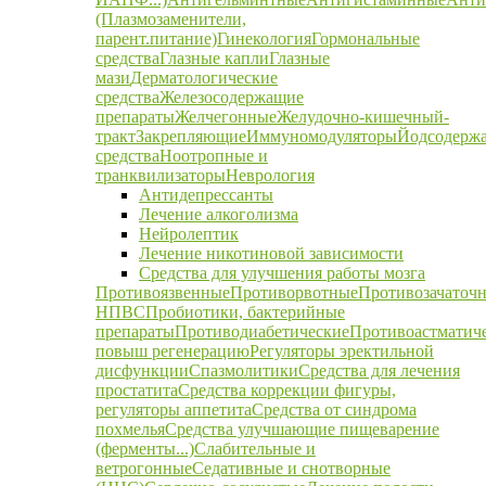
(Плазмозаменители,
парент.питание)
Гинекология
Гормональные
средства
Глазные капли
Глазные
мази
Дерматологические
средства
Железосодержащие
препараты
Желчегонные
Желудочно-кишечный-
тракт
Закрепляющие
Иммуномодуляторы
Йодсодерж
средства
Ноотропные и
транквилизаторы
Неврология
Антидепрессанты
Лечение алкоголизма
Нейролептик
Лечение никотиновой зависимости
Средства для улучшения работы мозга
Противоязвенные
Противорвотные
Противозачаточ
НПВС
Пробиотики, бактерийные
препараты
Противодиабетические
Противоастматич
повыш регенерацию
Регуляторы эректильной
дисфункции
Спазмолитики
Средства для лечения
простатита
Средства коррекции фигуры,
регуляторы аппетита
Средства от синдрома
похмелья
Средства улучшающие пищеварение
(ферменты...)
Слабительные и
ветрогонные
Седативные и снотворные