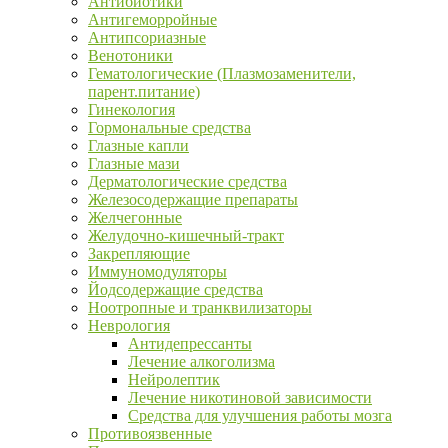
Антибиотики
Антигеморройные
Антипсориазные
Венотоники
Гематологические (Плазмозаменители,
парент.питание)
Гинекология
Гормональные средства
Глазные капли
Глазные мази
Дерматологические средства
Железосодержащие препараты
Желчегонные
Желудочно-кишечный-тракт
Закрепляющие
Иммуномодуляторы
Йодсодержащие средства
Ноотропные и транквилизаторы
Неврология
Антидепрессанты
Лечение алкоголизма
Нейролептик
Лечение никотиновой зависимости
Средства для улучшения работы мозга
Противоязвенные