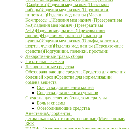
(Салфетки)
Изделия мед назнач (Пластыри
наборы)
Изделия мед назнач (Горчишники,
пипетки...)
Изделия мед назнач (Маски,
Компрессы...)
Изделия мед назнач (Презервативы
№3)
Изделия мед назнач (Презервативы
№12)
Изделия мед назнач (Презервативы
прочие)
Изделия мед назнач (Пластыри
рулоны)
Изделия мед назнач (Гольфы, колготки,
шорты, чулки)
Изделия мед назнач (Перевязочные
средства)
Подгузники, пеленки, простыни
Лекарственные травы, сборы
Питательные смеси
Лекарственные средства
Обеззараживающие средства
Средства для лечения
болезней крови
Средства для нормализации
обмена веществ
Средства для лечения костей
Средства для лечения суставов
Средства для лечения боли, температуры
Боль и спазмы
Обезболивающие средства
Анестезия
Адсорбенты-
детоксиканты
Антигипертензивные (Мочегонные,
БКК,
ИАПФ...)
Антигельминтные
Антигистаминные
Анти