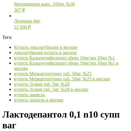
Верошпирон капс. 100мг №30
367
₽
Ленвима 4мг
52 900
₽
Теги
Купить доксорубицин в москве
доксорубицин купить в москве
купить Кальциумфолинат-эбеве 10мг/мл 10мл №1
купить Кальциумфолинат-эбеве 10мг/мл 10мл №1 в
москве
купить Меркаптопурин таб. 50мг №25
купить Меркаптопурин таб. 50мг №25 в москве
купить Эсмия таб. 5мг №28
купить Эсмия таб. 5мг №28 в москве
купить лаквель
купить лаквель в москве
Лактодепантол 0,1 n10 супп
ваг