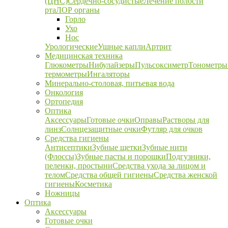
(ЦНС)
Сердечно-сосудистые
Лечение полости
рта
ЛОР органы
Горло
Ухо
Нос
Урологические
Ушные капли
Артрит
Медицинская техника
Глюкометры
Нибулайзеры
Пульсоксиметр
Тонометры
термометры
Ингаляторы
Минерально-столовая, питьевая вода
Онкология
Ортопедия
Оптика
Аксессуары
Готовые очки
Оправы
Растворы для
линз
Солнцезащитные очки
Футляр для очков
Средства гигиены
Антисептики
Зубные щетки
Зубные нити
(Флоссы)
Зубные пасты и порошки
Подгузники,
пеленки, простыни
Средства ухода за лицом и
телом
Средства общей гигиены
Средства женской
гигиены
Косметика
Ножницы
Оптика
Аксессуары
Готовые очки