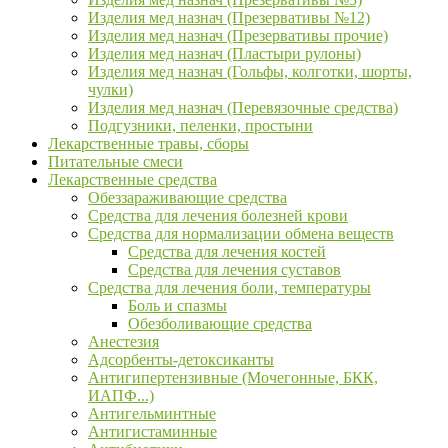
Изделия мед назнач (Презервативы №12)
Изделия мед назнач (Презервативы прочие)
Изделия мед назнач (Пластыри рулоны)
Изделия мед назнач (Гольфы, колготки, шорты,
чулки)
Изделия мед назнач (Перевязочные средства)
Подгузники, пеленки, простыни
Лекарственные травы, сборы
Питательные смеси
Лекарственные средства
Обеззараживающие средства
Средства для лечения болезней крови
Средства для нормализации обмена веществ
Средства для лечения костей
Средства для лечения суставов
Средства для лечения боли, температуры
Боль и спазмы
Обезболивающие средства
Анестезия
Адсорбенты-детоксиканты
Антигипертензивные (Мочегонные, БКК,
ИАПФ...)
Антигельминтные
Антигистаминные