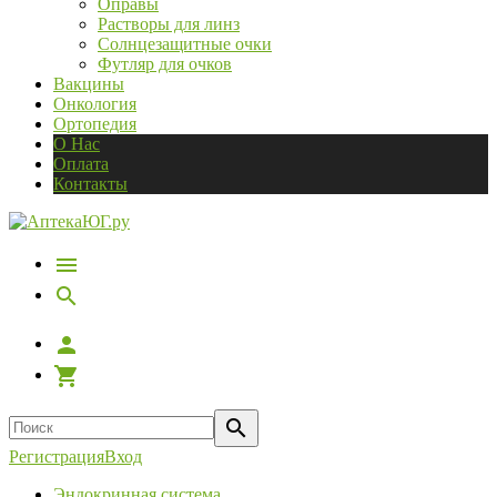
Оправы
Растворы для линз
Солнцезащитные очки
Футляр для очков
Вакцины
Онкология
Ортопедия
О Нас
Оплата
Контакты
Регистрация
Вход
Эндокринная система