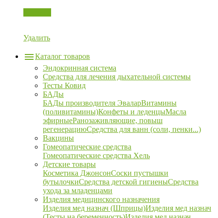
Корзина
Удалить
Каталог товаров
Эндокринная система
Средства для лечения дыхательной системы
Тесты Ковид
БАДы
БАДы производителя Эвалар
Витамины
(поливитамины)
Конфеты и леденцы
Масла
эфирные
Ранозаживляющие, повыш
регенерацию
Средства для ванн (соли, пенки...)
Вакцины
Гомеопатические средства
Гомеопатические средства Хель
Детские товары
Косметика Джонсон
Соски пустышки
бутылочки
Средства детской гигиены
Средства
ухода за младенцами
Изделия медицинского назначения
Изделия мед назнач (Шприцы)
Изделия мед назнач
(Тесты на беременность)
Изделия мед назнач