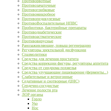
Противорвотные
Противозачаточные
Противогрибковые
Противомикробное
Противопедикулезные
ПротивоВоспалительные НПВС
Пробиотики, бактерийные препараты
Противодиабетические
Противоастматические
Противовирусные
Ранозаживляющие, повыш регенерацию
Регуляторы эректильной дисфункции
Спазмолитики
Средства для лечения простатита
Средства коррекции фигуры, регуляторы аппетита
Средства от синдрома похмелья
Средства улучшающие пищеварение (ферменты...)
Слабительные и ветрогонные
Седативные и снотворные (ЦНС)
Сердечно-сосудистые
Лечение полости рта
ЛОР органы
Горло
Ухо
Нос