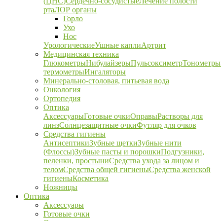
(ЦНС)
Сердечно-сосудистые
Лечение полости
рта
ЛОР органы
Горло
Ухо
Нос
Урологические
Ушные капли
Артрит
Медицинская техника
Глюкометры
Нибулайзеры
Пульсоксиметр
Тонометры
термометры
Ингаляторы
Минерально-столовая, питьевая вода
Онкология
Ортопедия
Оптика
Аксессуары
Готовые очки
Оправы
Растворы для
линз
Солнцезащитные очки
Футляр для очков
Средства гигиены
Антисептики
Зубные щетки
Зубные нити
(Флоссы)
Зубные пасты и порошки
Подгузники,
пеленки, простыни
Средства ухода за лицом и
телом
Средства общей гигиены
Средства женской
гигиены
Косметика
Ножницы
Оптика
Аксессуары
Готовые очки