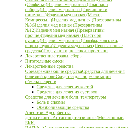
(Салфетки)
Изделия мед назнач (Пластыри
наборы)
Изделия мед назнач (Горчишники,
пипетки...)
Изделия мед назнач (Маски,
Компрессы...)
Изделия мед назнач (Презервативы
№3)
Изделия мед назнач (Презервативы
№12)
Изделия мед назнач (Презервативы
прочие)
Изделия мед назнач (Пластыри
рулоны)
Изделия мед назнач (Гольфы, колготки,
шорты, чулки)
Изделия мед назнач (Перевязочные
средства)
Подгузники, пеленки, простыни
Лекарственные травы, сборы
Питательные смеси
Лекарственные средства
Обеззараживающие средства
Средства для лечения
болезней крови
Средства для нормализации
обмена веществ
Средства для лечения костей
Средства для лечения суставов
Средства для лечения боли, температуры
Боль и спазмы
Обезболивающие средства
Анестезия
Адсорбенты-
детоксиканты
Антигипертензивные (Мочегонные,
БКК,
ИАПФ...)
Антигельминтные
Антигистаминные
Анти