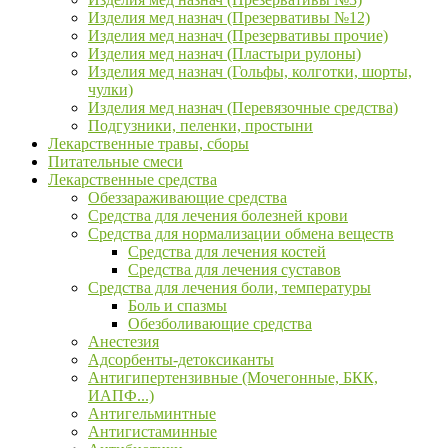
Изделия мед назнач (Презервативы №12)
Изделия мед назнач (Презервативы прочие)
Изделия мед назнач (Пластыри рулоны)
Изделия мед назнач (Гольфы, колготки, шорты,
чулки)
Изделия мед назнач (Перевязочные средства)
Подгузники, пеленки, простыни
Лекарственные травы, сборы
Питательные смеси
Лекарственные средства
Обеззараживающие средства
Средства для лечения болезней крови
Средства для нормализации обмена веществ
Средства для лечения костей
Средства для лечения суставов
Средства для лечения боли, температуры
Боль и спазмы
Обезболивающие средства
Анестезия
Адсорбенты-детоксиканты
Антигипертензивные (Мочегонные, БКК,
ИАПФ...)
Антигельминтные
Антигистаминные