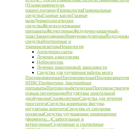
(Плазмозаменители,
парент.питание)
Гинекология
Гормональные
средства
Глазные капли
Глазные
мази
Дерматологические
средства
Железосодержащие
препараты
Желчегонные
Желудочно-кишечный-
тракт
Закрепляющие
Иммуномодуляторы
Йодсодерж
средства
Ноотропные и
транквилизаторы
Неврология
Антидепрессанты
Лечение алкоголизма
Нейролептик
Лечение никотиновой зависимости
Средства для улучшения работы мозга
Противоязвенные
Противорвотные
Противозачаточ
НПВС
Пробиотики, бактерийные
препараты
Противодиабетические
Противоастматич
повыш регенерацию
Регуляторы эректильной
дисфункции
Спазмолитики
Средства для лечения
простатита
Средства коррекции фигуры,
регуляторы аппетита
Средства от синдрома
похмелья
Средства улучшающие пищеварение
(ферменты...)
Слабительные и
ветрогонные
Седативные и снотворные