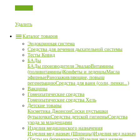
Корзина
Удалить
Каталог товаров
Эндокринная система
Средства для лечения дыхательной системы
Тесты Ковид
БАДы
БАДы производителя Эвалар
Витамины
(поливитамины)
Конфеты и леденцы
Масла
эфирные
Ранозаживляющие, повыш
регенерацию
Средства для ванн (соли, пенки...)
Вакцины
Гомеопатические средства
Гомеопатические средства Хель
Детские товары
Косметика Джонсон
Соски пустышки
бутылочки
Средства детской гигиены
Средства
ухода за младенцами
Изделия медицинского назначения
Изделия мед назнач (Шприцы)
Изделия мед назнач
(Тесты на беременность)
Изделия мед назнач