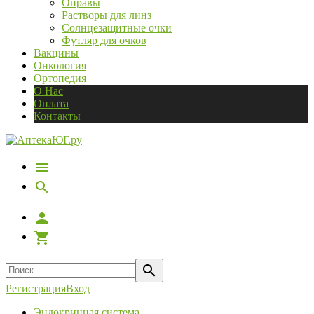
Оправы
Растворы для линз
Солнцезащитные очки
Футляр для очков
Вакцины
Онкология
Ортопедия
О Нас
Оплата
Контакты
Регистрация
Вход
Эндокринная система