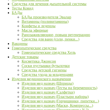
Средства для лечения дыхательной системы
Тесты Ковид
БАДы
БАДы производителя Эвалар
Витамины (поливитамины)
Конфеты и леденцы
Масла эфирные
Ранозаживляющие, повыш регенерацию
Средства для ванн (соли, пенки...)
Вакцины
Гомеопатические средства
Гомеопатические средства Хель
Детские товары
Косметика Джонсон
Соски пустышки бутылочки
Средства детской гигиены
Средства ухода за младенцами
Изделия медицинского назначения
Изделия мед назнач (Шприцы)
Изделия мед назнач (Тесты на беременность)
Изделия мед назнач (Салфетки)
Изделия мед назнач (Пластыри наборы)
Изделия мед назнач (Горчишники, пипетки...)
Изделия мед назнач (Маски, Компрессы...)
Изделия мед назнач (Презервативы №3)