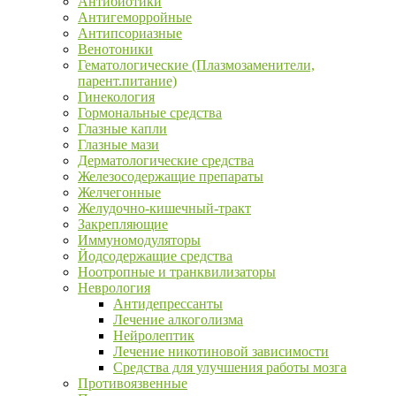
Антибиотики
Антигеморройные
Антипсориазные
Венотоники
Гематологические (Плазмозаменители,
парент.питание)
Гинекология
Гормональные средства
Глазные капли
Глазные мази
Дерматологические средства
Железосодержащие препараты
Желчегонные
Желудочно-кишечный-тракт
Закрепляющие
Иммуномодуляторы
Йодсодержащие средства
Ноотропные и транквилизаторы
Неврология
Антидепрессанты
Лечение алкоголизма
Нейролептик
Лечение никотиновой зависимости
Средства для улучшения работы мозга
Противоязвенные