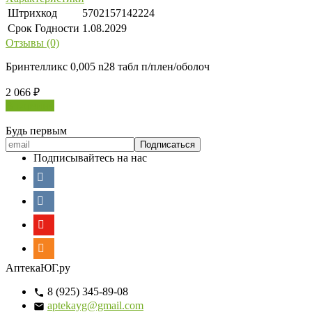
Штрихкод
5702157142224
Срок Годности
1.08.2029
Отзывы (0)
Бринтелликс 0,005 n28 табл п/плен/оболоч
2 066
₽
В корзину
Будь первым
Подписывайтесь на нас
АптекаЮГ.ру
8 (925) 345-89-08
aptekayg@gmail.com