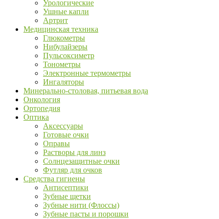
Урологические
Ушные капли
Артрит
Медицинская техника
Глюкометры
Нибулайзеры
Пульсоксиметр
Тонометры
Электронные термометры
Ингаляторы
Минерально-столовая, питьевая вода
Онкология
Ортопедия
Оптика
Аксессуары
Готовые очки
Оправы
Растворы для линз
Солнцезащитные очки
Футляр для очков
Средства гигиены
Антисептики
Зубные щетки
Зубные нити (Флоссы)
Зубные пасты и порошки