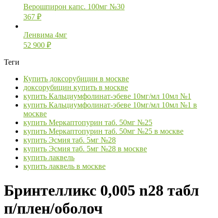
Верошпирон капс. 100мг №30
367
₽
Ленвима 4мг
52 900
₽
Теги
Купить доксорубицин в москве
доксорубицин купить в москве
купить Кальциумфолинат-эбеве 10мг/мл 10мл №1
купить Кальциумфолинат-эбеве 10мг/мл 10мл №1 в
москве
купить Меркаптопурин таб. 50мг №25
купить Меркаптопурин таб. 50мг №25 в москве
купить Эсмия таб. 5мг №28
купить Эсмия таб. 5мг №28 в москве
купить лаквель
купить лаквель в москве
Бринтелликс 0,005 n28 табл
п/плен/оболоч