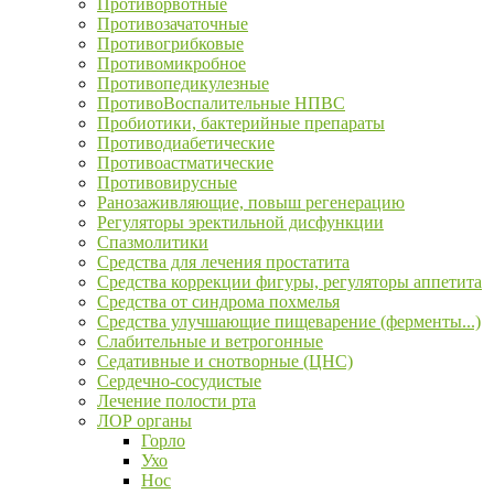
Противорвотные
Противозачаточные
Противогрибковые
Противомикробное
Противопедикулезные
ПротивоВоспалительные НПВС
Пробиотики, бактерийные препараты
Противодиабетические
Противоастматические
Противовирусные
Ранозаживляющие, повыш регенерацию
Регуляторы эректильной дисфункции
Спазмолитики
Средства для лечения простатита
Средства коррекции фигуры, регуляторы аппетита
Средства от синдрома похмелья
Средства улучшающие пищеварение (ферменты...)
Слабительные и ветрогонные
Седативные и снотворные (ЦНС)
Сердечно-сосудистые
Лечение полости рта
ЛОР органы
Горло
Ухо
Нос