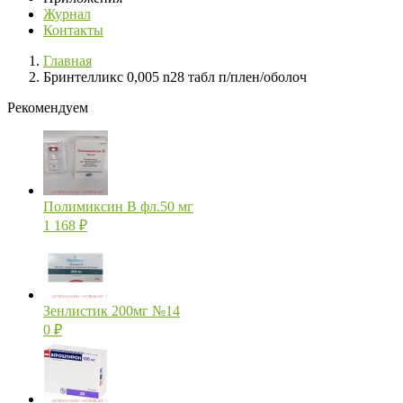
Журнал
Контакты
Главная
Бринтелликс 0,005 n28 табл п/плен/оболоч
Рекомендуем
Полимиксин В фл.50 мг
1 168
₽
Зенлистик 200мг №14
0
₽