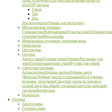
(ЦНС)
Сердечно-сосудистые
Лечение полости
рта
ЛОР органы
Горло
Ухо
Нос
Урологические
Ушные капли
Артрит
Медицинская техника
Глюкометры
Нибулайзеры
Пульсоксиметр
Тонометры
термометры
Ингаляторы
Минерально-столовая, питьевая вода
Онкология
Ортопедия
Оптика
Аксессуары
Готовые очки
Оправы
Растворы для
линз
Солнцезащитные очки
Футляр для очков
Средства гигиены
Антисептики
Зубные щетки
Зубные нити
(Флоссы)
Зубные пасты и порошки
Подгузники,
пеленки, простыни
Средства ухода за лицом и
телом
Средства общей гигиены
Средства женской
гигиены
Косметика
Ножницы
Оптика
Аксессуары
Готовые очки