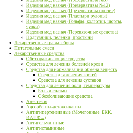
Изделия мед назнач (Презервативы №12)
Изделия мед назнач (Презервативы прочие)
Изделия мед назнач (Пластыри рулоны)
Изделия мед назнач (Гольфы, колготки, шорты,
чулки)
Изделия мед назнач (Перевязочные средства)
Подгузники, пеленки, простыни
Лекарственные травы, сборы
Питательные смеси
Лекарственные средства
Обеззараживающие средства
Средства для лечения болезней крови
Средства для нормализации обмена веществ
Средства для лечения костей
Средства для лечения суставов
Средства для лечения боли, температуры
Боль и спазмы
Обезболивающие средства
Анестезия
Адсорбенты-детоксиканты
Антигипертензивные (Мочегонные, БКК,
ИАПФ...)
Антигельминтные
Антигистаминные