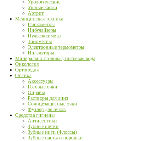
Урологические
Ушные капли
Артрит
Медицинская техника
Глюкометры
Нибулайзеры
Пульсоксиметр
Тонометры
Электронные термометры
Ингаляторы
Минерально-столовая, питьевая вода
Онкология
Ортопедия
Оптика
Аксессуары
Готовые очки
Оправы
Растворы для линз
Солнцезащитные очки
Футляр для очков
Средства гигиены
Антисептики
Зубные щетки
Зубные нити (Флоссы)
Зубные пасты и порошки