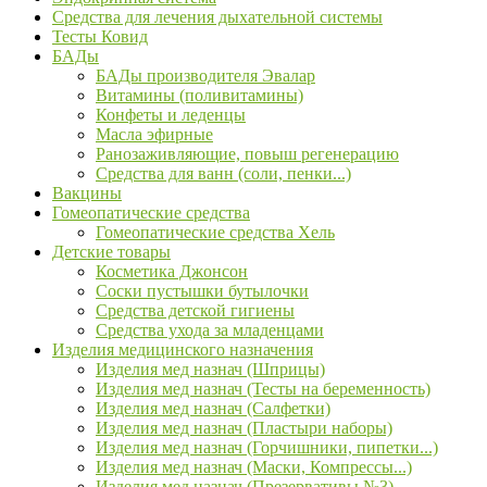
Средства для лечения дыхательной системы
Тесты Ковид
БАДы
БАДы производителя Эвалар
Витамины (поливитамины)
Конфеты и леденцы
Масла эфирные
Ранозаживляющие, повыш регенерацию
Средства для ванн (соли, пенки...)
Вакцины
Гомеопатические средства
Гомеопатические средства Хель
Детские товары
Косметика Джонсон
Соски пустышки бутылочки
Средства детской гигиены
Средства ухода за младенцами
Изделия медицинского назначения
Изделия мед назнач (Шприцы)
Изделия мед назнач (Тесты на беременность)
Изделия мед назнач (Салфетки)
Изделия мед назнач (Пластыри наборы)
Изделия мед назнач (Горчишники, пипетки...)
Изделия мед назнач (Маски, Компрессы...)
Изделия мед назнач (Презервативы №3)