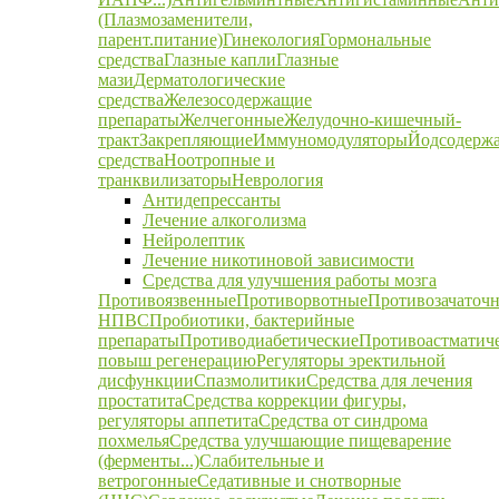
(Плазмозаменители,
парент.питание)
Гинекология
Гормональные
средства
Глазные капли
Глазные
мази
Дерматологические
средства
Железосодержащие
препараты
Желчегонные
Желудочно-кишечный-
тракт
Закрепляющие
Иммуномодуляторы
Йодсодерж
средства
Ноотропные и
транквилизаторы
Неврология
Антидепрессанты
Лечение алкоголизма
Нейролептик
Лечение никотиновой зависимости
Средства для улучшения работы мозга
Противоязвенные
Противорвотные
Противозачаточ
НПВС
Пробиотики, бактерийные
препараты
Противодиабетические
Противоастматич
повыш регенерацию
Регуляторы эректильной
дисфункции
Спазмолитики
Средства для лечения
простатита
Средства коррекции фигуры,
регуляторы аппетита
Средства от синдрома
похмелья
Средства улучшающие пищеварение
(ферменты...)
Слабительные и
ветрогонные
Седативные и снотворные