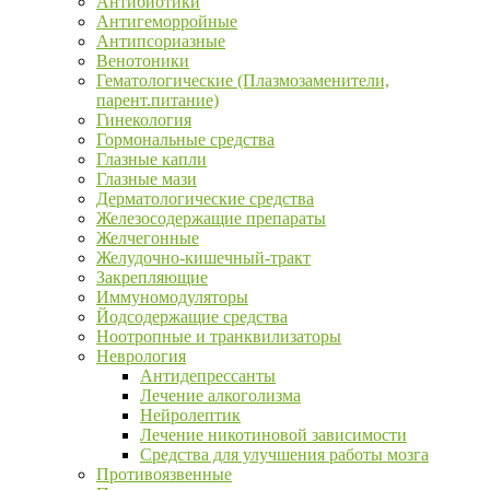
Антибиотики
Антигеморройные
Антипсориазные
Венотоники
Гематологические (Плазмозаменители,
парент.питание)
Гинекология
Гормональные средства
Глазные капли
Глазные мази
Дерматологические средства
Железосодержащие препараты
Желчегонные
Желудочно-кишечный-тракт
Закрепляющие
Иммуномодуляторы
Йодсодержащие средства
Ноотропные и транквилизаторы
Неврология
Антидепрессанты
Лечение алкоголизма
Нейролептик
Лечение никотиновой зависимости
Средства для улучшения работы мозга
Противоязвенные