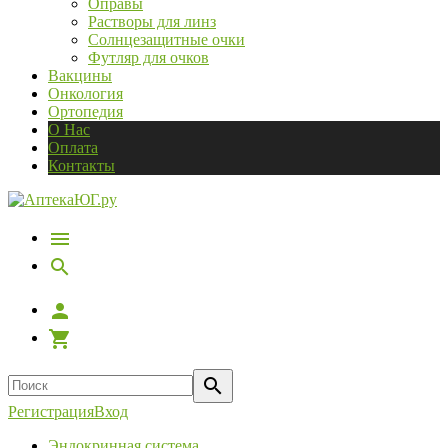
Оправы
Растворы для линз
Солнцезащитные очки
Футляр для очков
Вакцины
Онкология
Ортопедия
О Нас
Оплата
Контакты
Регистрация
Вход
Эндокринная система