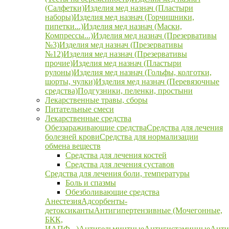
(Салфетки)
Изделия мед назнач (Пластыри
наборы)
Изделия мед назнач (Горчишники,
пипетки...)
Изделия мед назнач (Маски,
Компрессы...)
Изделия мед назнач (Презервативы
№3)
Изделия мед назнач (Презервативы
№12)
Изделия мед назнач (Презервативы
прочие)
Изделия мед назнач (Пластыри
рулоны)
Изделия мед назнач (Гольфы, колготки,
шорты, чулки)
Изделия мед назнач (Перевязочные
средства)
Подгузники, пеленки, простыни
Лекарственные травы, сборы
Питательные смеси
Лекарственные средства
Обеззараживающие средства
Средства для лечения
болезней крови
Средства для нормализации
обмена веществ
Средства для лечения костей
Средства для лечения суставов
Средства для лечения боли, температуры
Боль и спазмы
Обезболивающие средства
Анестезия
Адсорбенты-
детоксиканты
Антигипертензивные (Мочегонные,
БКК,
ИАПФ...)
Антигельминтные
Антигистаминные
Анти