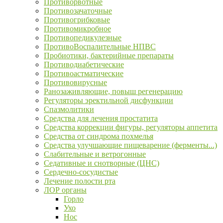
Противорвотные
Противозачаточные
Противогрибковые
Противомикробное
Противопедикулезные
ПротивоВоспалительные НПВС
Пробиотики, бактерийные препараты
Противодиабетические
Противоастматические
Противовирусные
Ранозаживляющие, повыш регенерацию
Регуляторы эректильной дисфункции
Спазмолитики
Средства для лечения простатита
Средства коррекции фигуры, регуляторы аппетита
Средства от синдрома похмелья
Средства улучшающие пищеварение (ферменты...)
Слабительные и ветрогонные
Седативные и снотворные (ЦНС)
Сердечно-сосудистые
Лечение полости рта
ЛОР органы
Горло
Ухо
Нос