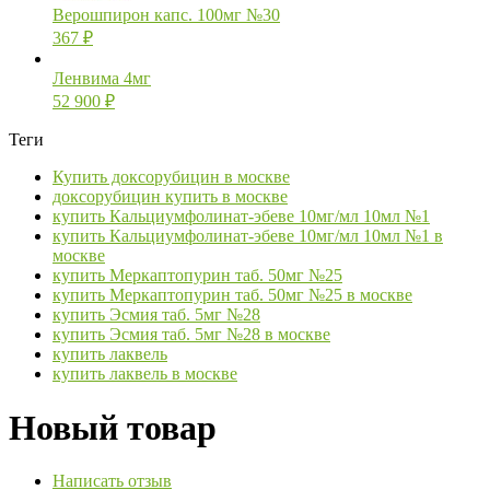
Верошпирон капс. 100мг №30
367
₽
Ленвима 4мг
52 900
₽
Теги
Купить доксорубицин в москве
доксорубицин купить в москве
купить Кальциумфолинат-эбеве 10мг/мл 10мл №1
купить Кальциумфолинат-эбеве 10мг/мл 10мл №1 в
москве
купить Меркаптопурин таб. 50мг №25
купить Меркаптопурин таб. 50мг №25 в москве
купить Эсмия таб. 5мг №28
купить Эсмия таб. 5мг №28 в москве
купить лаквель
купить лаквель в москве
Новый товар
Написать отзыв