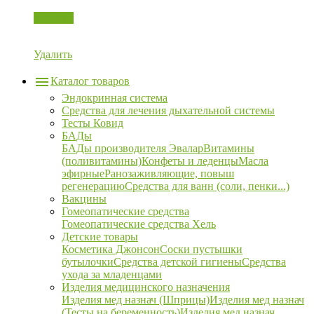
Корзина
Удалить
Каталог товаров
Эндокринная система
Средства для лечения дыхательной системы
Тесты Ковид
БАДы
БАДы производителя Эвалар
Витамины
(поливитамины)
Конфеты и леденцы
Масла
эфирные
Ранозаживляющие, повыш
регенерацию
Средства для ванн (соли, пенки...)
Вакцины
Гомеопатические средства
Гомеопатические средства Хель
Детские товары
Косметика Джонсон
Соски пустышки
бутылочки
Средства детской гигиены
Средства
ухода за младенцами
Изделия медицинского назначения
Изделия мед назнач (Шприцы)
Изделия мед назнач
(Тесты на беременность)
Изделия мед назнач