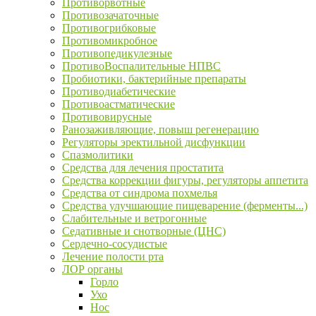
Противорвотные
Противозачаточные
Противогрибковые
Противомикробное
Противопедикулезные
ПротивоВоспалительные НПВС
Пробиотики, бактерийные препараты
Противодиабетические
Противоастматические
Противовирусные
Ранозаживляющие, повыш регенерацию
Регуляторы эректильной дисфункции
Спазмолитики
Средства для лечения простатита
Средства коррекции фигуры, регуляторы аппетита
Средства от синдрома похмелья
Средства улучшающие пищеварение (ферменты...)
Слабительные и ветрогонные
Седативные и снотворные (ЦНС)
Сердечно-сосудистые
Лечение полости рта
ЛОР органы
Горло
Ухо
Нос