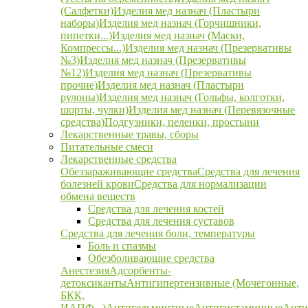
(Салфетки)
Изделия мед назнач (Пластыри
наборы)
Изделия мед назнач (Горчишники,
пипетки...)
Изделия мед назнач (Маски,
Компрессы...)
Изделия мед назнач (Презервативы
№3)
Изделия мед назнач (Презервативы
№12)
Изделия мед назнач (Презервативы
прочие)
Изделия мед назнач (Пластыри
рулоны)
Изделия мед назнач (Гольфы, колготки,
шорты, чулки)
Изделия мед назнач (Перевязочные
средства)
Подгузники, пеленки, простыни
Лекарственные травы, сборы
Питательные смеси
Лекарственные средства
Обеззараживающие средства
Средства для лечения
болезней крови
Средства для нормализации
обмена веществ
Средства для лечения костей
Средства для лечения суставов
Средства для лечения боли, температуры
Боль и спазмы
Обезболивающие средства
Анестезия
Адсорбенты-
детоксиканты
Антигипертензивные (Мочегонные,
БКК,
ИАПФ...)
Антигельминтные
Антигистаминные
Анти