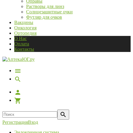
Оправы
Растворы для линз
Солнцезащитные очки
Футляр для очков
Вакцины
Онкология
Ортопедия
О Нас
Оплата
Контакты
Регистрация
Вход
Эндокринная система