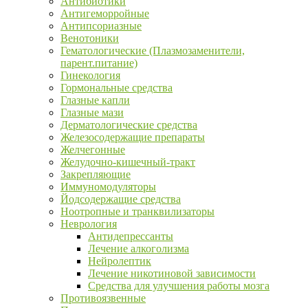
Антибиотики
Антигеморройные
Антипсориазные
Венотоники
Гематологические (Плазмозаменители,
парент.питание)
Гинекология
Гормональные средства
Глазные капли
Глазные мази
Дерматологические средства
Железосодержащие препараты
Желчегонные
Желудочно-кишечный-тракт
Закрепляющие
Иммуномодуляторы
Йодсодержащие средства
Ноотропные и транквилизаторы
Неврология
Антидепрессанты
Лечение алкоголизма
Нейролептик
Лечение никотиновой зависимости
Средства для улучшения работы мозга
Противоязвенные