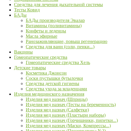
Средства для лечения дыхательной системы
Тесты Ковид
БАДы
БАДы производителя Эвалар
Витамины (поливитамины)
Конфеты и леденцы
Масла эфирные
Ранозаживляющие, повыш регенерацию
Средства для ванн (соли, пенки...)
Вакцины
Гомеопатические средства
Гомеопатические средства Хель
Детские товары
Косметика Джонсон
Соски пустышки бутылочки
Средства детской гигиены
Средства ухода за младенцами
Изделия медицинского назначения
Изделия мед назнач (Шприцы)
Изделия мед назнач (Тесты на беременность)
Изделия мед назнач (Салфетки)
Изделия мед назнач (Пластыри наборы)
Изделия мед назнач (Горчишники, пипетки...)
Изделия мед назнач (Маски, Компрессы...)
Изделия мед назнач (Презервативы №3)