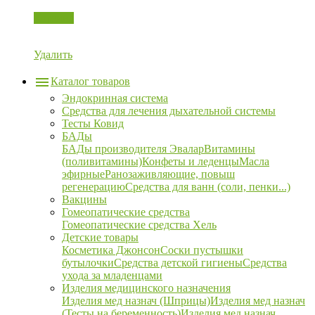
Корзина
Удалить
Каталог товаров
Эндокринная система
Средства для лечения дыхательной системы
Тесты Ковид
БАДы
БАДы производителя Эвалар
Витамины
(поливитамины)
Конфеты и леденцы
Масла
эфирные
Ранозаживляющие, повыш
регенерацию
Средства для ванн (соли, пенки...)
Вакцины
Гомеопатические средства
Гомеопатические средства Хель
Детские товары
Косметика Джонсон
Соски пустышки
бутылочки
Средства детской гигиены
Средства
ухода за младенцами
Изделия медицинского назначения
Изделия мед назнач (Шприцы)
Изделия мед назнач
(Тесты на беременность)
Изделия мед назнач