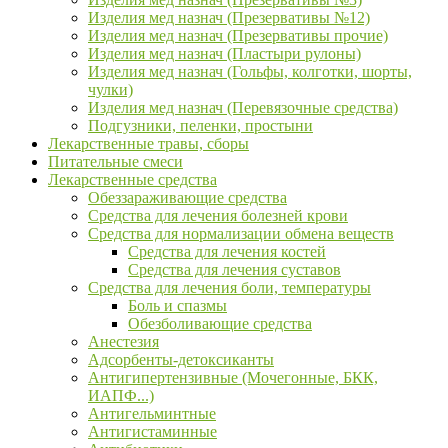
Изделия мед назнач (Презервативы №12)
Изделия мед назнач (Презервативы прочие)
Изделия мед назнач (Пластыри рулоны)
Изделия мед назнач (Гольфы, колготки, шорты,
чулки)
Изделия мед назнач (Перевязочные средства)
Подгузники, пеленки, простыни
Лекарственные травы, сборы
Питательные смеси
Лекарственные средства
Обеззараживающие средства
Средства для лечения болезней крови
Средства для нормализации обмена веществ
Средства для лечения костей
Средства для лечения суставов
Средства для лечения боли, температуры
Боль и спазмы
Обезболивающие средства
Анестезия
Адсорбенты-детоксиканты
Антигипертензивные (Мочегонные, БКК,
ИАПФ...)
Антигельминтные
Антигистаминные