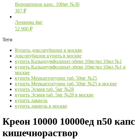
Верошпирон капс. 100мг №30
367
₽
Ленвима 4мг
52 900
₽
Теги
Купить доксорубицин в москве
доксорубицин купить в москве
купить Кальциумфолинат-эбеве 10мг/мл 10мл №1
купить Кальциумфолинат-эбеве 10мг/мл 10мл №1 в
москве
купить Меркаптопурин таб. 50мг №25
купить Меркаптопурин таб. 50мг №25 в москве
купить Эсмия таб. 5мг №28
купить Эсмия таб. 5мг №28 в москве
купить лаквель
купить лаквель в москве
Креон 10000 10000ед n50 капс
кишечнораствор