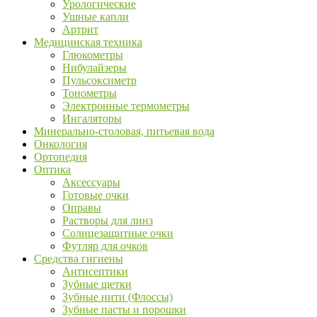
Урологические
Ушные капли
Артрит
Медицинская техника
Глюкометры
Нибулайзеры
Пульсоксиметр
Тонометры
Электронные термометры
Ингаляторы
Минерально-столовая, питьевая вода
Онкология
Ортопедия
Оптика
Аксессуары
Готовые очки
Оправы
Растворы для линз
Солнцезащитные очки
Футляр для очков
Средства гигиены
Антисептики
Зубные щетки
Зубные нити (Флоссы)
Зубные пасты и порошки