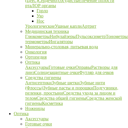
(ЦНС)
Сердечно-сосудистые
Лечение полости
рта
ЛОР органы
Горло
Ухо
Нос
Урологические
Ушные капли
Артрит
Медицинская техника
Глюкометры
Нибулайзеры
Пульсоксиметр
Тонометры
термометры
Ингаляторы
Минерально-столовая, питьевая вода
Онкология
Ортопедия
Оптика
Аксессуары
Готовые очки
Оправы
Растворы для
линз
Солнцезащитные очки
Футляр для очков
Средства гигиены
Антисептики
Зубные щетки
Зубные нити
(Флоссы)
Зубные пасты и порошки
Подгузники,
пеленки, простыни
Средства ухода за лицом и
телом
Средства общей гигиены
Средства женской
гигиены
Косметика
Ножницы
Оптика
Аксессуары
Готовые очки