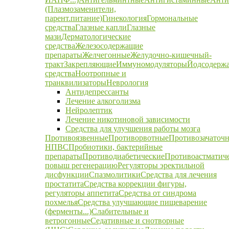
(Плазмозаменители,
парент.питание)
Гинекология
Гормональные
средства
Глазные капли
Глазные
мази
Дерматологические
средства
Железосодержащие
препараты
Желчегонные
Желудочно-кишечный-
тракт
Закрепляющие
Иммуномодуляторы
Йодсодерж
средства
Ноотропные и
транквилизаторы
Неврология
Антидепрессанты
Лечение алкоголизма
Нейролептик
Лечение никотиновой зависимости
Средства для улучшения работы мозга
Противоязвенные
Противорвотные
Противозачаточ
НПВС
Пробиотики, бактерийные
препараты
Противодиабетические
Противоастматич
повыш регенерацию
Регуляторы эректильной
дисфункции
Спазмолитики
Средства для лечения
простатита
Средства коррекции фигуры,
регуляторы аппетита
Средства от синдрома
похмелья
Средства улучшающие пищеварение
(ферменты...)
Слабительные и
ветрогонные
Седативные и снотворные