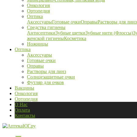
Онкология
Ортопедия
Оптика
Аксессуары
Готовые очки
Оправы
Растворы для линз
Средства гигиены
Антисептики
Зубные щетки
Зубные нити (Флоссы)
З
женской гигиены
Косметика
Ножницы
Оптика
Аксессуары
Готовые очки
Оправы
Растворы для линз
Солнцезащитные очки
Футляр для очков
Вакцины
Онкология
Ортопедия
О Нас
Оплата
Контакты