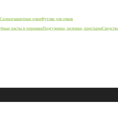
Солнцезащитные очки
Футляр для очков
убные пасты и порошки
Подгузники, пеленки, простыни
Средства