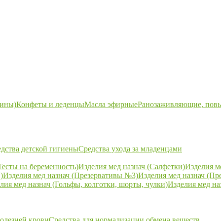
ины)
Конфеты и леденцы
Масла эфирные
Ранозаживляющие, пов
дства детской гигиены
Средства ухода за младенцами
Тесты на беременность)
Изделия мед назнач (Салфетки)
Изделия м
)
Изделия мед назнач (Презервативы №3)
Изделия мед назнач (Пр
лия мед назнач (Гольфы, колготки, шорты, чулки)
Изделия мед на
болезней крови
Средства для нормализации обмена веществ