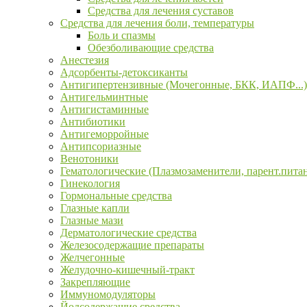
Средства для лечения суставов
Средства для лечения боли, температуры
Боль и спазмы
Обезболивающие средства
Анестезия
Адсорбенты-детоксиканты
Антигипертензивные (Мочегонные, БКК, ИАПФ...)
Антигельминтные
Антигистаминные
Антибиотики
Антигеморройные
Антипсориазные
Венотоники
Гематологические (Плазмозаменители, парент.пита
Гинекология
Гормональные средства
Глазные капли
Глазные мази
Дерматологические средства
Железосодержащие препараты
Желчегонные
Желудочно-кишечный-тракт
Закрепляющие
Иммуномодуляторы
Йодсодержащие средства