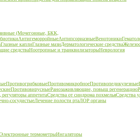
зивные (Мочегонные, БКК,
биотики
Антигеморройные
Антипсориазные
Венотоники
Гематол
а
Глазные капли
Глазные мази
Дерматологические средства
Железо
щие средства
Ноотропные и транквилизаторы
Неврология
ные
Противогрибковые
Противомикробное
Противопедикулезные
еские
Противовирусные
Ранозаживляющие, повыш регенерацию
Р
 регуляторы аппетита
Средства от синдрома похмелья
Средства 
ечно-сосудистые
Лечение полости рта
ЛОР органы
Электронные термометры
Ингаляторы