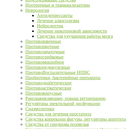
Ноотропные и транквилизаторы
Неврология
Антидепрессанты
Лечение алкоголизма
Нейролептик
Лечение никотиновой зависимости
Средства для улучшения работы мозга
Противоязвенные
Противорвотные
Противозачаточные
Противогрибковые
Противомикробное
Противопедикулезные
ПротивоВоспалительные НПВС
Пробиотики, бактерийные препараты
Противодиабетические
Противоастматические
Противовирусные
Ранозаживляющие, повыш регенерацию
Регуляторы эректильной дисфункции
Спазмолитики
Средства для лечения простатита
Средства коррекции фигуры, регуляторы аппетита
Средства от синдрома похмелья