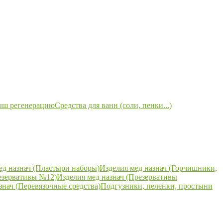
ыш регенерацию
Средства для ванн (соли, пенки...)
ед назнач (Пластыри наборы)
Изделия мед назнач (Горчишники,
езервативы №12)
Изделия мед назнач (Презервативы
знач (Перевязочные средства)
Подгузники, пеленки, простыни