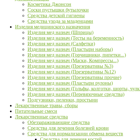
Косметика Джонсон
Соски пустышки бутылочки
Средства детской гигиены
Средства ухода за младенцами
Изделия медицинского назначения
Изделия мед назнач (Шприцы)
Изделия мед назнач (Тесты на беременность)
Изделия мед назнач (Салфетки)
Изделия мед назнач (Пластыри наборы)
Изделия мед назнач (Горчишники, пипетки...)
Изделия мед назнач (Маски, Компрессы...)
Изделия мед назнач (Презервативы №3)
Изделия мед назнач (Презервативы №12)
Изделия мед назнач (Презервативы прочие)
Изделия мед назнач (Пластыри рулоны)
Изделия мед назнач (Гольфы, колготки, шорты, чулк
Изделия мед назнач (Перевязочные средства)
Подгузники, пеленки, простыни
Лекарственные травы, сборы
Питательные смеси
Лекарственные средства
Обеззараживающие средства
Средства для лечения болезней крови
Средства для нормализации обмена веществ
Средства для лечения костей