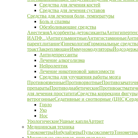
Средства для лечения костей
Средства для лечения суставов
Средства для лечения боли, температуры
Боль и спазмы
Обезболивающие средства
Анестезия
Адсорбенты-детоксиканты
Антигипертен
ИАПФ...)
Антигельминтные
Антигистаминные
Анти
парент.питание)
Гинекология
Гормональные средств
тракт
Закрепляющие
Иммуномодуляторы
Йодсодержа
Антидепрессанты
Лечение алкоголизма
Нейролептик
Лечение никотиновой зависимости
Средства для улучшения работы мозга
Противоязвенные
Противорвотные
Противозачаточ
препараты
Противодиабетические
Противоастматич
для лечения простатита
Средства коррекции фигуры,
ветрогонные
Седативные и снотворные (ЦНС)
Серд
Горло
Ухо
Нос
Урологические
Ушные капли
Артрит
Медицинская техника
Глюкометры
Нибулайзеры
Пульсоксиметр
Тонометры
Минерально-столовая, питьевая вода