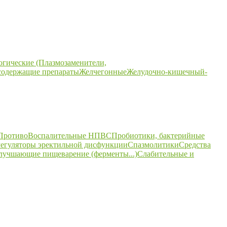
огические (Плазмозаменители,
содержащие препараты
Желчегонные
Желудочно-кишечный-
ПротивоВоспалительные НПВС
Пробиотики, бактерийные
егуляторы эректильной дисфункции
Спазмолитики
Средства
улучшающие пищеварение (ферменты...)
Слабительные и