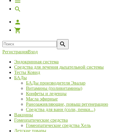
Регистрация
Вход
Эндокринная система
Средства для лечения дыхательной системы
Тесты Ковид
БАДы
БАДы производителя Эвалар
Витамины (поливитамины)
Конфеты и леденцы
Масла эфирные
Ранозаживляющие, повыш регенерацию
Средства для ванн (соли, пенки...)
Вакцины
Гомеопатические средства
Гомеопатические средства Хель
Детские товары