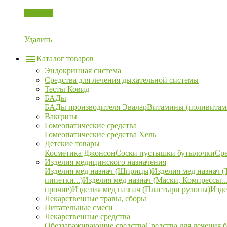
Корзина
Удалить
Каталог товаров
Эндокринная система
Средства для лечения дыхательной системы
Тесты Ковид
БАДы
БАДы производителя Эвалар
Витамины (поливитам
Вакцины
Гомеопатические средства
Гомеопатические средства Хель
Детские товары
Косметика Джонсон
Соски пустышки бутылочки
Сре
Изделия медицинского назначения
Изделия мед назнач (Шприцы)
Изделия мед назнач (
пипетки...)
Изделия мед назнач (Маски, Компрессы...
прочие)
Изделия мед назнач (Пластыри рулоны)
Изде
Лекарственные травы, сборы
Питательные смеси
Лекарственные средства
Обеззараживающие средства
Средства для лечения 