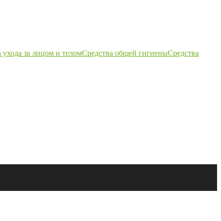
 ухода за лицом и телом
Средства общей гигиены
Средства