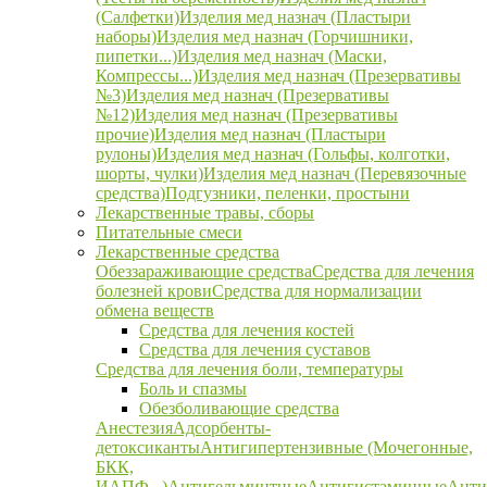
(Салфетки)
Изделия мед назнач (Пластыри
наборы)
Изделия мед назнач (Горчишники,
пипетки...)
Изделия мед назнач (Маски,
Компрессы...)
Изделия мед назнач (Презервативы
№3)
Изделия мед назнач (Презервативы
№12)
Изделия мед назнач (Презервативы
прочие)
Изделия мед назнач (Пластыри
рулоны)
Изделия мед назнач (Гольфы, колготки,
шорты, чулки)
Изделия мед назнач (Перевязочные
средства)
Подгузники, пеленки, простыни
Лекарственные травы, сборы
Питательные смеси
Лекарственные средства
Обеззараживающие средства
Средства для лечения
болезней крови
Средства для нормализации
обмена веществ
Средства для лечения костей
Средства для лечения суставов
Средства для лечения боли, температуры
Боль и спазмы
Обезболивающие средства
Анестезия
Адсорбенты-
детоксиканты
Антигипертензивные (Мочегонные,
БКК,
ИАПФ...)
Антигельминтные
Антигистаминные
Анти