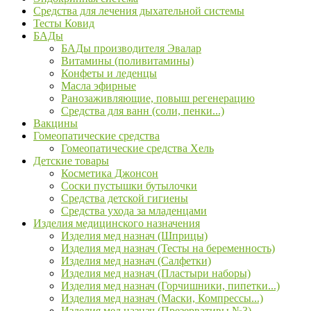
Средства для лечения дыхательной системы
Тесты Ковид
БАДы
БАДы производителя Эвалар
Витамины (поливитамины)
Конфеты и леденцы
Масла эфирные
Ранозаживляющие, повыш регенерацию
Средства для ванн (соли, пенки...)
Вакцины
Гомеопатические средства
Гомеопатические средства Хель
Детские товары
Косметика Джонсон
Соски пустышки бутылочки
Средства детской гигиены
Средства ухода за младенцами
Изделия медицинского назначения
Изделия мед назнач (Шприцы)
Изделия мед назнач (Тесты на беременность)
Изделия мед назнач (Салфетки)
Изделия мед назнач (Пластыри наборы)
Изделия мед назнач (Горчишники, пипетки...)
Изделия мед назнач (Маски, Компрессы...)
Изделия мед назнач (Презервативы №3)