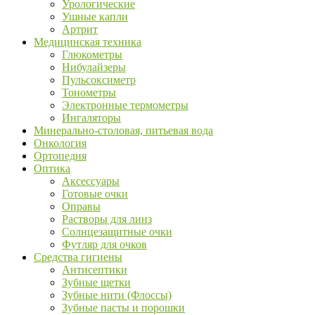
Урологические
Ушные капли
Артрит
Медицинская техника
Глюкометры
Нибулайзеры
Пульсоксиметр
Тонометры
Электронные термометры
Ингаляторы
Минерально-столовая, питьевая вода
Онкология
Ортопедия
Оптика
Аксессуары
Готовые очки
Оправы
Растворы для линз
Солнцезащитные очки
Футляр для очков
Средства гигиены
Антисептики
Зубные щетки
Зубные нити (Флоссы)
Зубные пасты и порошки