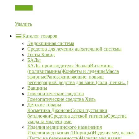
Корзина
Удалить
Каталог товаров
Эндокринная система
Средства для лечения дыхательной системы
Тесты Ковид
БАДы
БАДы производителя Эвалар
Витамины
(поливитамины)
Конфеты и леденцы
Масла
эфирные
Ранозаживляющие, повыш
регенерацию
Средства для ванн (соли, пенки...)
Вакцины
Гомеопатические средства
Гомеопатические средства Хель
Детские товары
Косметика Джонсон
Соски пустышки
бутылочки
Средства детской гигиены
Средства
ухода за младенцами
Изделия медицинского назначения
Изделия мед назнач (Шприцы)
Изделия мед назнач
(Тесты на беременность)
Изделия мед назнач