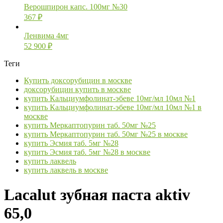
Верошпирон капс. 100мг №30
367
₽
Ленвима 4мг
52 900
₽
Теги
Купить доксорубицин в москве
доксорубицин купить в москве
купить Кальциумфолинат-эбеве 10мг/мл 10мл №1
купить Кальциумфолинат-эбеве 10мг/мл 10мл №1 в
москве
купить Меркаптопурин таб. 50мг №25
купить Меркаптопурин таб. 50мг №25 в москве
купить Эсмия таб. 5мг №28
купить Эсмия таб. 5мг №28 в москве
купить лаквель
купить лаквель в москве
Lacalut зубная паста aktiv
65,0