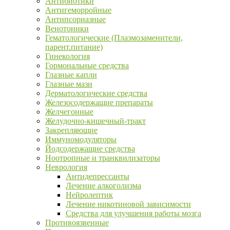
Антибиотики
Антигеморройные
Антипсориазные
Венотоники
Гематологические (Плазмозаменители,
парент.питание)
Гинекология
Гормональные средства
Глазные капли
Глазные мази
Дерматологические средства
Железосодержащие препараты
Желчегонные
Желудочно-кишечный-тракт
Закрепляющие
Иммуномодуляторы
Йодсодержащие средства
Ноотропные и транквилизаторы
Неврология
Антидепрессанты
Лечение алкоголизма
Нейролептик
Лечение никотиновой зависимости
Средства для улучшения работы мозга
Противоязвенные