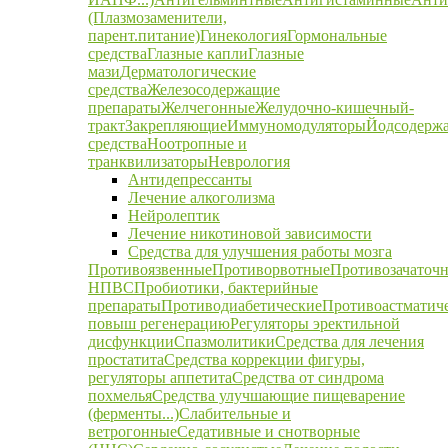
(Плазмозаменители,
парент.питание)
Гинекология
Гормональные
средства
Глазные капли
Глазные
мази
Дерматологические
средства
Железосодержащие
препараты
Желчегонные
Желудочно-кишечный-
тракт
Закрепляющие
Иммуномодуляторы
Йодсодерж
средства
Ноотропные и
транквилизаторы
Неврология
Антидепрессанты
Лечение алкоголизма
Нейролептик
Лечение никотиновой зависимости
Средства для улучшения работы мозга
Противоязвенные
Противорвотные
Противозачаточ
НПВС
Пробиотики, бактерийные
препараты
Противодиабетические
Противоастматич
повыш регенерацию
Регуляторы эректильной
дисфункции
Спазмолитики
Средства для лечения
простатита
Средства коррекции фигуры,
регуляторы аппетита
Средства от синдрома
похмелья
Средства улучшающие пищеварение
(ферменты...)
Слабительные и
ветрогонные
Седативные и снотворные