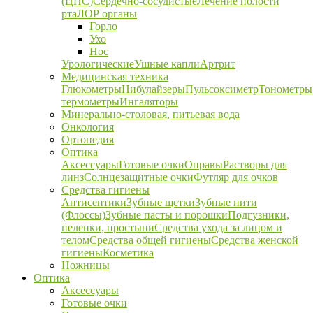
(ЦНС)
Сердечно-сосудистые
Лечение полости
рта
ЛОР органы
Горло
Ухо
Нос
Урологические
Ушные капли
Артрит
Медицинская техника
Глюкометры
Нибулайзеры
Пульсоксиметр
Тонометры
термометры
Ингаляторы
Минерально-столовая, питьевая вода
Онкология
Ортопедия
Оптика
Аксессуары
Готовые очки
Оправы
Растворы для
линз
Солнцезащитные очки
Футляр для очков
Средства гигиены
Антисептики
Зубные щетки
Зубные нити
(Флоссы)
Зубные пасты и порошки
Подгузники,
пеленки, простыни
Средства ухода за лицом и
телом
Средства общей гигиены
Средства женской
гигиены
Косметика
Ножницы
Оптика
Аксессуары
Готовые очки