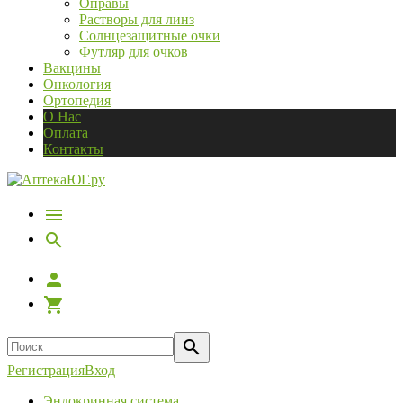
Оправы
Растворы для линз
Солнцезащитные очки
Футляр для очков
Вакцины
Онкология
Ортопедия
О Нас
Оплата
Контакты
Регистрация
Вход
Эндокринная система