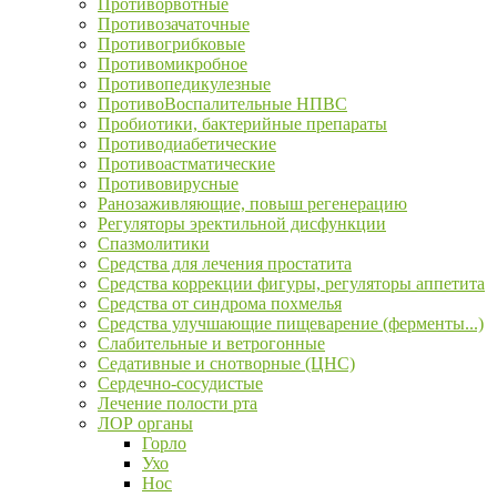
Противорвотные
Противозачаточные
Противогрибковые
Противомикробное
Противопедикулезные
ПротивоВоспалительные НПВС
Пробиотики, бактерийные препараты
Противодиабетические
Противоастматические
Противовирусные
Ранозаживляющие, повыш регенерацию
Регуляторы эректильной дисфункции
Спазмолитики
Средства для лечения простатита
Средства коррекции фигуры, регуляторы аппетита
Средства от синдрома похмелья
Средства улучшающие пищеварение (ферменты...)
Слабительные и ветрогонные
Седативные и снотворные (ЦНС)
Сердечно-сосудистые
Лечение полости рта
ЛОР органы
Горло
Ухо
Нос