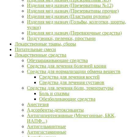
Изделия мед назнач (Презервативы №12)
Изделия мед назнач (Презервативы прочие)
Изделия мед назнач (Пластыри рулоны)
Изделия мед назнач (Гольфы, колготки, шорты,
чулки)
Изделия мед назнач (Перевязочные средства)
Подгузники, пеленки, простыни
Лекарственные травы, сборы
Питательные смеси
Лекарственные средства
Обеззараживающие средства
Средства для лечения болезней крови
Средства для нормализации обмена веществ
Средства для лечения костей
Средства для лечения суставов
Средства для лечения боли, температуры
Боль и спазмы
Обезболивающие средства
Анестезия
Адсорбенты-детоксиканты
Антигипертензивные (Мочегонные, БКК,
ИАПФ...)
Антигельминтные
Антигистаминные