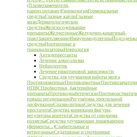
(Плазмозаменители,
парент.питание)
Гинекология
Гормональные
средства
Глазные капли
Глазные
мази
Дерматологические
средства
Железосодержащие
препараты
Желчегонные
Желудочно-кишечный-
тракт
Закрепляющие
Иммуномодуляторы
Йодсодерж
средства
Ноотропные и
транквилизаторы
Неврология
Антидепрессанты
Лечение алкоголизма
Нейролептик
Лечение никотиновой зависимости
Средства для улучшения работы мозга
Противоязвенные
Противорвотные
Противозачаточ
НПВС
Пробиотики, бактерийные
препараты
Противодиабетические
Противоастматич
повыш регенерацию
Регуляторы эректильной
дисфункции
Спазмолитики
Средства для лечения
простатита
Средства коррекции фигуры,
регуляторы аппетита
Средства от синдрома
похмелья
Средства улучшающие пищеварение
(ферменты...)
Слабительные и
ветрогонные
Седативные и снотворные