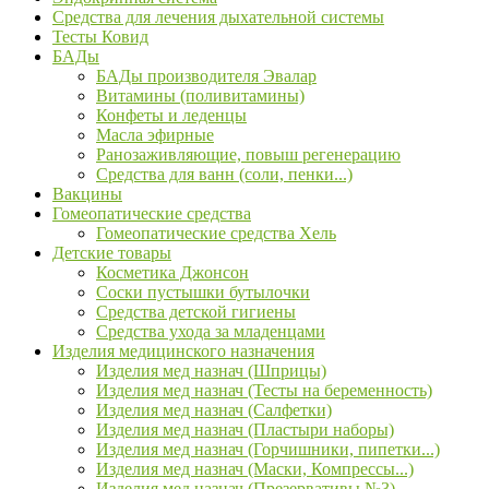
Средства для лечения дыхательной системы
Тесты Ковид
БАДы
БАДы производителя Эвалар
Витамины (поливитамины)
Конфеты и леденцы
Масла эфирные
Ранозаживляющие, повыш регенерацию
Средства для ванн (соли, пенки...)
Вакцины
Гомеопатические средства
Гомеопатические средства Хель
Детские товары
Косметика Джонсон
Соски пустышки бутылочки
Средства детской гигиены
Средства ухода за младенцами
Изделия медицинского назначения
Изделия мед назнач (Шприцы)
Изделия мед назнач (Тесты на беременность)
Изделия мед назнач (Салфетки)
Изделия мед назнач (Пластыри наборы)
Изделия мед назнач (Горчишники, пипетки...)
Изделия мед назнач (Маски, Компрессы...)
Изделия мед назнач (Презервативы №3)