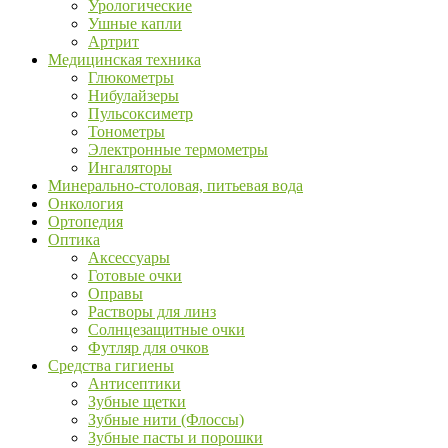
Урологические
Ушные капли
Артрит
Медицинская техника
Глюкометры
Нибулайзеры
Пульсоксиметр
Тонометры
Электронные термометры
Ингаляторы
Минерально-столовая, питьевая вода
Онкология
Ортопедия
Оптика
Аксессуары
Готовые очки
Оправы
Растворы для линз
Солнцезащитные очки
Футляр для очков
Средства гигиены
Антисептики
Зубные щетки
Зубные нити (Флоссы)
Зубные пасты и порошки