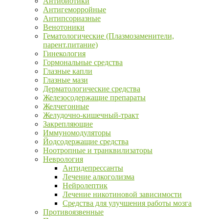
Антибиотики
Антигеморройные
Антипсориазные
Венотоники
Гематологические (Плазмозаменители,
парент.питание)
Гинекология
Гормональные средства
Глазные капли
Глазные мази
Дерматологические средства
Железосодержащие препараты
Желчегонные
Желудочно-кишечный-тракт
Закрепляющие
Иммуномодуляторы
Йодсодержащие средства
Ноотропные и транквилизаторы
Неврология
Антидепрессанты
Лечение алкоголизма
Нейролептик
Лечение никотиновой зависимости
Средства для улучшения работы мозга
Противоязвенные