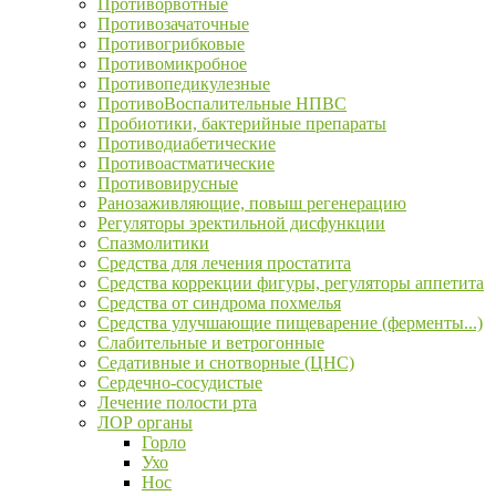
Противорвотные
Противозачаточные
Противогрибковые
Противомикробное
Противопедикулезные
ПротивоВоспалительные НПВС
Пробиотики, бактерийные препараты
Противодиабетические
Противоастматические
Противовирусные
Ранозаживляющие, повыш регенерацию
Регуляторы эректильной дисфункции
Спазмолитики
Средства для лечения простатита
Средства коррекции фигуры, регуляторы аппетита
Средства от синдрома похмелья
Средства улучшающие пищеварение (ферменты...)
Слабительные и ветрогонные
Седативные и снотворные (ЦНС)
Сердечно-сосудистые
Лечение полости рта
ЛОР органы
Горло
Ухо
Нос