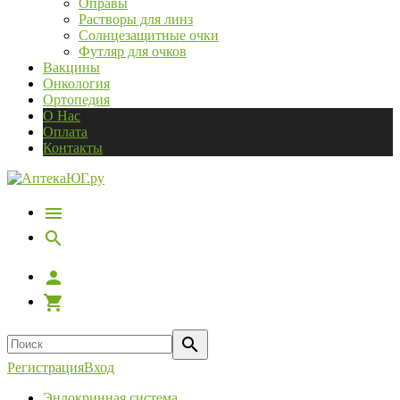
Оправы
Растворы для линз
Солнцезащитные очки
Футляр для очков
Вакцины
Онкология
Ортопедия
О Нас
Оплата
Контакты
Регистрация
Вход
Эндокринная система