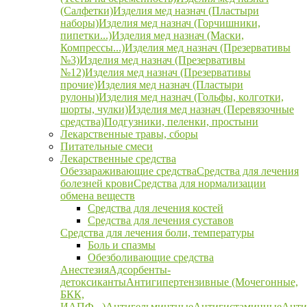
(Салфетки)
Изделия мед назнач (Пластыри
наборы)
Изделия мед назнач (Горчишники,
пипетки...)
Изделия мед назнач (Маски,
Компрессы...)
Изделия мед назнач (Презервативы
№3)
Изделия мед назнач (Презервативы
№12)
Изделия мед назнач (Презервативы
прочие)
Изделия мед назнач (Пластыри
рулоны)
Изделия мед назнач (Гольфы, колготки,
шорты, чулки)
Изделия мед назнач (Перевязочные
средства)
Подгузники, пеленки, простыни
Лекарственные травы, сборы
Питательные смеси
Лекарственные средства
Обеззараживающие средства
Средства для лечения
болезней крови
Средства для нормализации
обмена веществ
Средства для лечения костей
Средства для лечения суставов
Средства для лечения боли, температуры
Боль и спазмы
Обезболивающие средства
Анестезия
Адсорбенты-
детоксиканты
Антигипертензивные (Мочегонные,
БКК,
ИАПФ...)
Антигельминтные
Антигистаминные
Анти