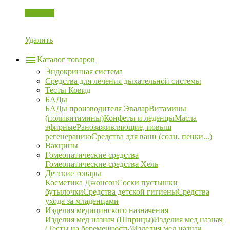
Корзина
Удалить
Каталог товаров
Эндокринная система
Средства для лечения дыхательной системы
Тесты Ковид
БАДы
БАДы производителя Эвалар
Витамины
(поливитамины)
Конфеты и леденцы
Масла
эфирные
Ранозаживляющие, повыш
регенерацию
Средства для ванн (соли, пенки...)
Вакцины
Гомеопатические средства
Гомеопатические средства Хель
Детские товары
Косметика Джонсон
Соски пустышки
бутылочки
Средства детской гигиены
Средства
ухода за младенцами
Изделия медицинского назначения
Изделия мед назнач (Шприцы)
Изделия мед назнач
(Тесты на беременность)
Изделия мед назнач