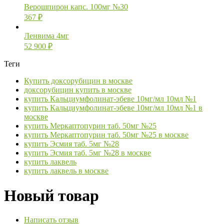
Верошпирон капс. 100мг №30
367
₽
Ленвима 4мг
52 900
₽
Теги
Купить доксорубицин в москве
доксорубицин купить в москве
купить Кальциумфолинат-эбеве 10мг/мл 10мл №1
купить Кальциумфолинат-эбеве 10мг/мл 10мл №1 в
москве
купить Меркаптопурин таб. 50мг №25
купить Меркаптопурин таб. 50мг №25 в москве
купить Эсмия таб. 5мг №28
купить Эсмия таб. 5мг №28 в москве
купить лаквель
купить лаквель в москве
Новый товар
Написать отзыв