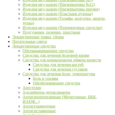
Изделия мед назнач (Презервативы №12)
Изделия мед назнач (Презервативы прочие)
Изделия мед назнач (Пластыри рулоны)
Изделия мед назнач (Гольфы, колготки, шорты,
чулки)
Изделия мед назнач (Перевязочные средства)
Подгузники, пеленки, простыни
Лекарственные травы, сборы
Питательные смеси
Лекарственные средства
Обеззараживающие средства
Средства для лечения болезней крови
Средства для нормализации обмена веществ
Средства для лечения костей
Средства для лечения суставов
Средства для лечения боли, температуры
Боль и спазмы
Обезболивающие средства
Анестезия
Адсорбенты-детоксиканты
Антигипертензивные (Мочегонные, БКК,
ИАПФ...)
Антигельминтные
Антигистаминные