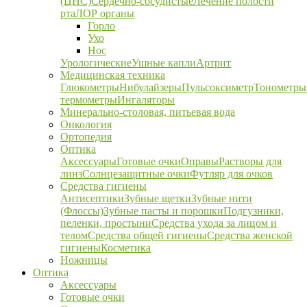
(ЦНС)
Сердечно-сосудистые
Лечение полости
рта
ЛОР органы
Горло
Ухо
Нос
Урологические
Ушные капли
Артрит
Медицинская техника
Глюкометры
Нибулайзеры
Пульсоксиметр
Тонометры
термометры
Ингаляторы
Минерально-столовая, питьевая вода
Онкология
Ортопедия
Оптика
Аксессуары
Готовые очки
Оправы
Растворы для
линз
Солнцезащитные очки
Футляр для очков
Средства гигиены
Антисептики
Зубные щетки
Зубные нити
(Флоссы)
Зубные пасты и порошки
Подгузники,
пеленки, простыни
Средства ухода за лицом и
телом
Средства общей гигиены
Средства женской
гигиены
Косметика
Ножницы
Оптика
Аксессуары
Готовые очки