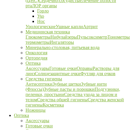
(ЦНС)
Сердечно-сосудистые
Лечение полости
рта
ЛОР органы
Горло
Ухо
Нос
Урологические
Ушные капли
Артрит
Медицинская техника
Глюкометры
Нибулайзеры
Пульсоксиметр
Тонометры
термометры
Ингаляторы
Минерально-столовая, питьевая вода
Онкология
Ортопедия
Оптика
Аксессуары
Готовые очки
Оправы
Растворы для
линз
Солнцезащитные очки
Футляр для очков
Средства гигиены
Антисептики
Зубные щетки
Зубные нити
(Флоссы)
Зубные пасты и порошки
Подгузники,
пеленки, простыни
Средства ухода за лицом и
телом
Средства общей гигиены
Средства женской
гигиены
Косметика
Ножницы
Оптика
Аксессуары
Готовые очки