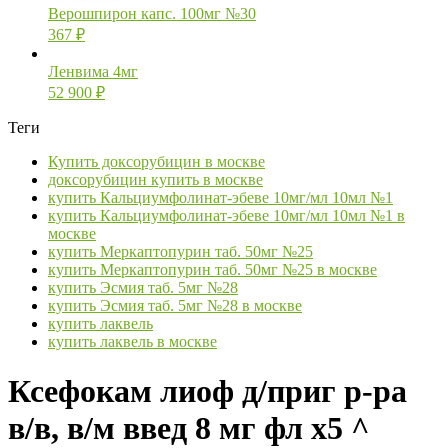
Верошпирон капс. 100мг №30
367
₽
Ленвима 4мг
52 900
₽
Теги
Купить доксорубицин в москве
доксорубицин купить в москве
купить Кальциумфолинат-эбеве 10мг/мл 10мл №1
купить Кальциумфолинат-эбеве 10мг/мл 10мл №1 в
москве
купить Меркаптопурин таб. 50мг №25
купить Меркаптопурин таб. 50мг №25 в москве
купить Эсмия таб. 5мг №28
купить Эсмия таб. 5мг №28 в москве
купить лаквель
купить лаквель в москве
Ксефокам лиоф д/приг р-ра
в/в, в/м введ 8 мг фл х5 ^