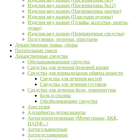
Изделия мед назнач (Презервативы №12)
Изделия мед назнач (Презервативы прочие)
Изделия мед назнач (Пластыри рулоны)
Изделия мед назнач (Гольфы, колготки, шорты,
чулки)
Изделия мед назнач (Перевязочные средства)
Подгузники, пеленки, простыни
Лекарственные травы, сборы
Питательные смеси
Лекарственные средства
Обеззараживающие средства
Средства для лечения болезней крови
Средства для нормализации обмена веществ
Средства для лечения костей
Средства для лечения суставов
Средства для лечения боли, температуры
Боль и спазмы
Обезболивающие средства
Анестезия
Адсорбенты-детоксиканты
Антигипертензивные (Мочегонные, БКК,
ИАПФ...)
Антигельминтные
Антигистаминные