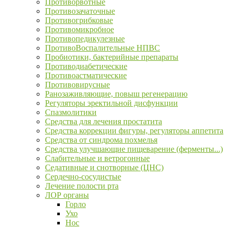
Противорвотные
Противозачаточные
Противогрибковые
Противомикробное
Противопедикулезные
ПротивоВоспалительные НПВС
Пробиотики, бактерийные препараты
Противодиабетические
Противоастматические
Противовирусные
Ранозаживляющие, повыш регенерацию
Регуляторы эректильной дисфункции
Спазмолитики
Средства для лечения простатита
Средства коррекции фигуры, регуляторы аппетита
Средства от синдрома похмелья
Средства улучшающие пищеварение (ферменты...)
Слабительные и ветрогонные
Седативные и снотворные (ЦНС)
Сердечно-сосудистые
Лечение полости рта
ЛОР органы
Горло
Ухо
Нос