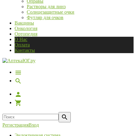
Оправы
Растворы для линз
Солнцезащитные очки
Футляр для очков
Вакцины
Онкология
Ортопедия
О Нас
Оплата
Контакты
Регистрация
Вход
Эндокринная система