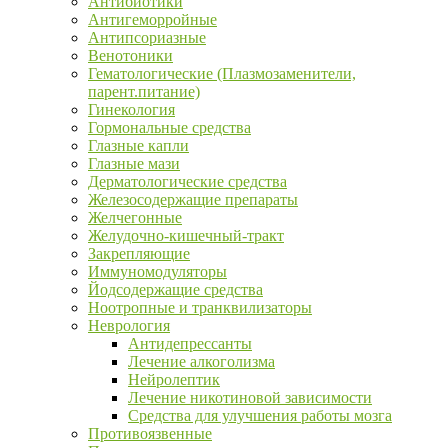
Антибиотики
Антигеморройные
Антипсориазные
Венотоники
Гематологические (Плазмозаменители,
парент.питание)
Гинекология
Гормональные средства
Глазные капли
Глазные мази
Дерматологические средства
Железосодержащие препараты
Желчегонные
Желудочно-кишечный-тракт
Закрепляющие
Иммуномодуляторы
Йодсодержащие средства
Ноотропные и транквилизаторы
Неврология
Антидепрессанты
Лечение алкоголизма
Нейролептик
Лечение никотиновой зависимости
Средства для улучшения работы мозга
Противоязвенные