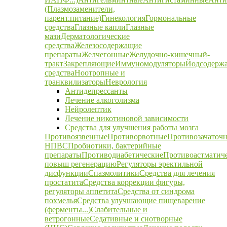
(Плазмозаменители,
парент.питание)
Гинекология
Гормональные
средства
Глазные капли
Глазные
мази
Дерматологические
средства
Железосодержащие
препараты
Желчегонные
Желудочно-кишечный-
тракт
Закрепляющие
Иммуномодуляторы
Йодсодерж
средства
Ноотропные и
транквилизаторы
Неврология
Антидепрессанты
Лечение алкоголизма
Нейролептик
Лечение никотиновой зависимости
Средства для улучшения работы мозга
Противоязвенные
Противорвотные
Противозачаточ
НПВС
Пробиотики, бактерийные
препараты
Противодиабетические
Противоастматич
повыш регенерацию
Регуляторы эректильной
дисфункции
Спазмолитики
Средства для лечения
простатита
Средства коррекции фигуры,
регуляторы аппетита
Средства от синдрома
похмелья
Средства улучшающие пищеварение
(ферменты...)
Слабительные и
ветрогонные
Седативные и снотворные