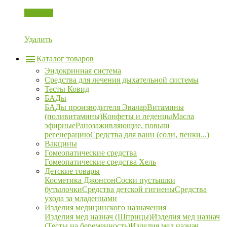
Корзина
Удалить
Каталог товаров
Эндокринная система
Средства для лечения дыхательной системы
Тесты Ковид
БАДы
БАДы производителя Эвалар
Витамины
(поливитамины)
Конфеты и леденцы
Масла
эфирные
Ранозаживляющие, повыш
регенерацию
Средства для ванн (соли, пенки...)
Вакцины
Гомеопатические средства
Гомеопатические средства Хель
Детские товары
Косметика Джонсон
Соски пустышки
бутылочки
Средства детской гигиены
Средства
ухода за младенцами
Изделия медицинского назначения
Изделия мед назнач (Шприцы)
Изделия мед назнач
(Тесты на беременность)
Изделия мед назнач