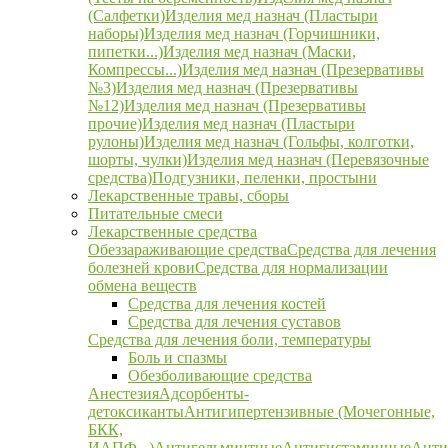
(Салфетки)
Изделия мед назнач (Пластыри
наборы)
Изделия мед назнач (Горчишники,
пипетки...)
Изделия мед назнач (Маски,
Компрессы...)
Изделия мед назнач (Презервативы
№3)
Изделия мед назнач (Презервативы
№12)
Изделия мед назнач (Презервативы
прочие)
Изделия мед назнач (Пластыри
рулоны)
Изделия мед назнач (Гольфы, колготки,
шорты, чулки)
Изделия мед назнач (Перевязочные
средства)
Подгузники, пеленки, простыни
Лекарственные травы, сборы
Питательные смеси
Лекарственные средства
Обеззараживающие средства
Средства для лечения
болезней крови
Средства для нормализации
обмена веществ
Средства для лечения костей
Средства для лечения суставов
Средства для лечения боли, температуры
Боль и спазмы
Обезболивающие средства
Анестезия
Адсорбенты-
детоксиканты
Антигипертензивные (Мочегонные,
БКК,
ИАПФ...)
Антигельминтные
Антигистаминные
Анти