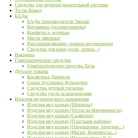
Средства для лечения дыхательной системы
Тесты Ковид
БАДы
БАДы производителя Эвалар
Витамины (поливитамины)
Конфеты и леденцы
Масла эфирные
Ранозаживляющие, повыш регенерацию
Средства для ванн (соли, пенки...)
Вакцины
Гомеопатические средства
Гомеопатические средства Хель
Детские товары
Косметика Джонсон
Соски пустышки бутылочки
Средства детской гигиены
Средства ухода за младенцами
Изделия медицинского назначения
Изделия мед назнач (Шприцы)
Изделия мед назнач (Тесты на беременность)
Изделия мед назнач (Салфетки)
Изделия мед назнач (Пластыри наборы)
Изделия мед назнач (Горчишники, пипетки...)
Изделия мед назнач (Маски, Компрессы...)
Изделия мед назнач (Презервативы №3)