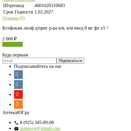
Штрихкод
4601026310683
Срок Годности
1.02.2027
Отзывы (0)
Ксефокам лиоф д/приг р-ра в/в, в/м введ 8 мг фл х5 ^
2 068
₽
В корзину
Будь первым
Подписывайтесь на нас
АптекаЮГ.ру
8 (925) 345-89-08
aptekayg@gmail.com