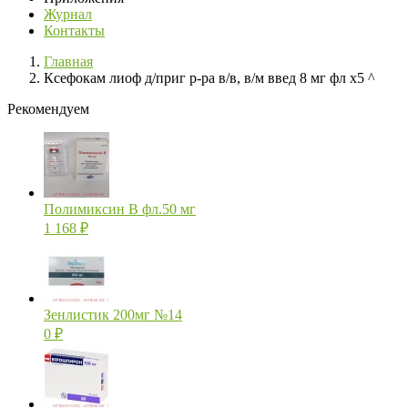
Журнал
Контакты
Главная
Ксефокам лиоф д/приг р-ра в/в, в/м введ 8 мг фл х5 ^
Рекомендуем
Полимиксин В фл.50 мг
1 168
₽
Зенлистик 200мг №14
0
₽