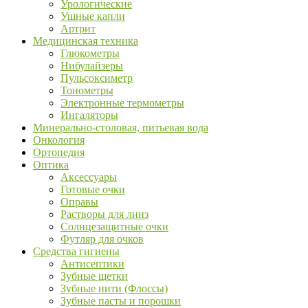
Урологические
Ушные капли
Артрит
Медицинская техника
Глюкометры
Нибулайзеры
Пульсоксиметр
Тонометры
Электронные термометры
Ингаляторы
Минерально-столовая, питьевая вода
Онкология
Ортопедия
Оптика
Аксессуары
Готовые очки
Оправы
Растворы для линз
Солнцезащитные очки
Футляр для очков
Средства гигиены
Антисептики
Зубные щетки
Зубные нити (Флоссы)
Зубные пасты и порошки