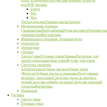
(ЦНС)
Сердечно-сосудистые
Лечение полости
рта
ЛОР органы
Горло
Ухо
Нос
Урологические
Ушные капли
Артрит
Медицинская техника
Глюкометры
Нибулайзеры
Пульсоксиметр
Тонометры
термометры
Ингаляторы
Минерально-столовая, питьевая вода
Онкология
Ортопедия
Оптика
Аксессуары
Готовые очки
Оправы
Растворы для
линз
Солнцезащитные очки
Футляр для очков
Средства гигиены
Антисептики
Зубные щетки
Зубные нити
(Флоссы)
Зубные пасты и порошки
Подгузники,
пеленки, простыни
Средства ухода за лицом и
телом
Средства общей гигиены
Средства женской
гигиены
Косметика
Ножницы
Оптика
Аксессуары
Готовые очки