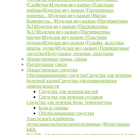
(Салфетки)
Изделия мед назнач (Пластыри
наборы)
Изделия мед назнач (Горчишники,
пипетки...)
Изделия мед назнач (Маски,
Компрессы...)
Изделия мед назнач (Презервативы
№3)
Изделия мед назнач (Презервативы
№12)
Изделия мед назнач (Презервативы
прочие)
Изделия мед назнач (Пластыри
рулоны)
Изделия мед назнач (Гольфы, колготки,
шорты, чулки)
Изделия мед назнач (Перевязочные
средства)
Подгузники, пеленки, простыни
Лекарственные травы, сборы
Питательные смеси
Лекарственные средства
Обеззараживающие средства
Средства для лечения
болезней крови
Средства для нормализации
обмена веществ
Средства для лечения костей
Средства для лечения суставов
Средства для лечения боли, температуры
Боль и спазмы
Обезболивающие средства
Анестезия
Адсорбенты-
детоксиканты
Антигипертензивные (Мочегонные,
БКК,
ИАПФ...)
Антигельминтные
Антигистаминные
Анти