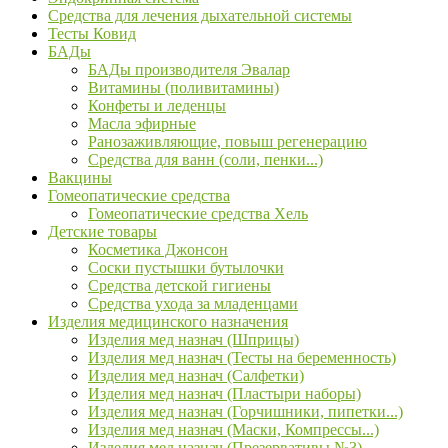
Средства для лечения дыхательной системы
Тесты Ковид
БАДы
БАДы производителя Эвалар
Витамины (поливитамины)
Конфеты и леденцы
Масла эфирные
Ранозаживляющие, повыш регенерацию
Средства для ванн (соли, пенки...)
Вакцины
Гомеопатические средства
Гомеопатические средства Хель
Детские товары
Косметика Джонсон
Соски пустышки бутылочки
Средства детской гигиены
Средства ухода за младенцами
Изделия медицинского назначения
Изделия мед назнач (Шприцы)
Изделия мед назнач (Тесты на беременность)
Изделия мед назнач (Салфетки)
Изделия мед назнач (Пластыри наборы)
Изделия мед назнач (Горчишники, пипетки...)
Изделия мед назнач (Маски, Компрессы...)
Изделия мед назнач (Презервативы №3)