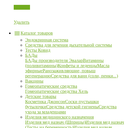
Корзина
Удалить
Каталог товаров
Эндокринная система
Средства для лечения дыхательной системы
Тесты Ковид
БАДы
БАДы производителя Эвалар
Витамины
(поливитамины)
Конфеты и леденцы
Масла
эфирные
Ранозаживляющие, повыш
регенерацию
Средства для ванн (соли, пенки...)
Вакцины
Гомеопатические средства
Гомеопатические средства Хель
Детские товары
Косметика Джонсон
Соски пустышки
бутылочки
Средства детской гигиены
Средства
ухода за младенцами
Изделия медицинского назначения
Изделия мед назнач (Шприцы)
Изделия мед назнач
(Тесты на беременность)
Изделия мед назнач