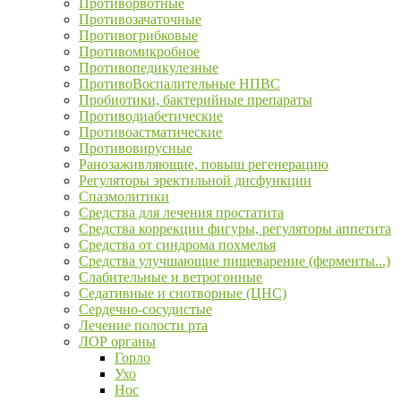
Противорвотные
Противозачаточные
Противогрибковые
Противомикробное
Противопедикулезные
ПротивоВоспалительные НПВС
Пробиотики, бактерийные препараты
Противодиабетические
Противоастматические
Противовирусные
Ранозаживляющие, повыш регенерацию
Регуляторы эректильной дисфункции
Спазмолитики
Средства для лечения простатита
Средства коррекции фигуры, регуляторы аппетита
Средства от синдрома похмелья
Средства улучшающие пищеварение (ферменты...)
Слабительные и ветрогонные
Седативные и снотворные (ЦНС)
Сердечно-сосудистые
Лечение полости рта
ЛОР органы
Горло
Ухо
Нос