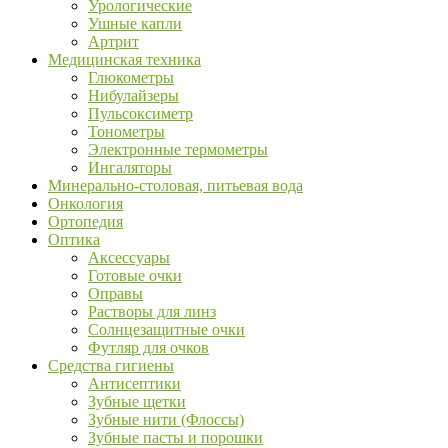
Урологические
Ушные капли
Артрит
Медицинская техника
Глюкометры
Нибулайзеры
Пульсоксиметр
Тонометры
Электронные термометры
Ингаляторы
Минерально-столовая, питьевая вода
Онкология
Ортопедия
Оптика
Аксессуары
Готовые очки
Оправы
Растворы для линз
Солнцезащитные очки
Футляр для очков
Средства гигиены
Антисептики
Зубные щетки
Зубные нити (Флоссы)
Зубные пасты и порошки