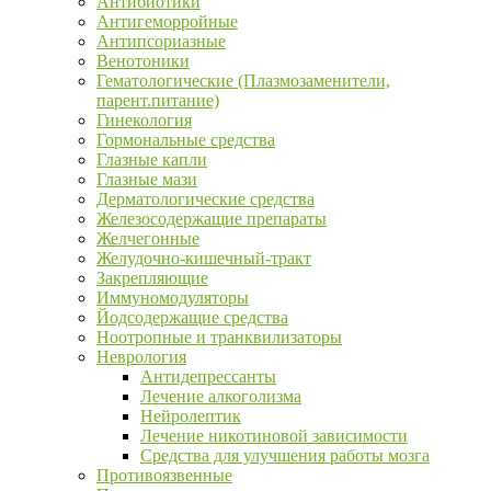
Антибиотики
Антигеморройные
Антипсориазные
Венотоники
Гематологические (Плазмозаменители,
парент.питание)
Гинекология
Гормональные средства
Глазные капли
Глазные мази
Дерматологические средства
Железосодержащие препараты
Желчегонные
Желудочно-кишечный-тракт
Закрепляющие
Иммуномодуляторы
Йодсодержащие средства
Ноотропные и транквилизаторы
Неврология
Антидепрессанты
Лечение алкоголизма
Нейролептик
Лечение никотиновой зависимости
Средства для улучшения работы мозга
Противоязвенные