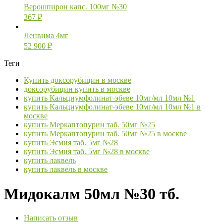
Верошпирон капс. 100мг №30
367
₽
Ленвима 4мг
52 900
₽
Теги
Купить доксорубицин в москве
доксорубицин купить в москве
купить Кальциумфолинат-эбеве 10мг/мл 10мл №1
купить Кальциумфолинат-эбеве 10мг/мл 10мл №1 в
москве
купить Меркаптопурин таб. 50мг №25
купить Меркаптопурин таб. 50мг №25 в москве
купить Эсмия таб. 5мг №28
купить Эсмия таб. 5мг №28 в москве
купить лаквель
купить лаквель в москве
Мидокалм 50мл №30 тб.
Написать отзыв