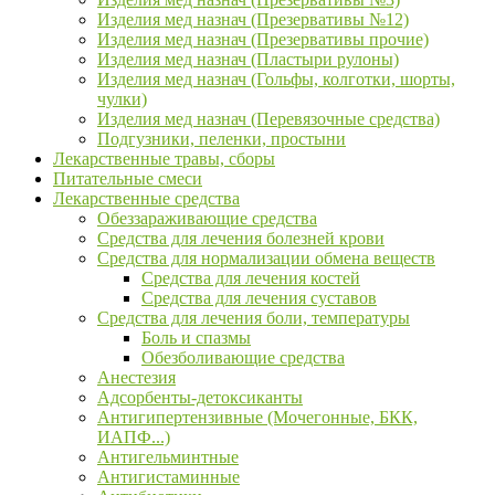
Изделия мед назнач (Презервативы №12)
Изделия мед назнач (Презервативы прочие)
Изделия мед назнач (Пластыри рулоны)
Изделия мед назнач (Гольфы, колготки, шорты,
чулки)
Изделия мед назнач (Перевязочные средства)
Подгузники, пеленки, простыни
Лекарственные травы, сборы
Питательные смеси
Лекарственные средства
Обеззараживающие средства
Средства для лечения болезней крови
Средства для нормализации обмена веществ
Средства для лечения костей
Средства для лечения суставов
Средства для лечения боли, температуры
Боль и спазмы
Обезболивающие средства
Анестезия
Адсорбенты-детоксиканты
Антигипертензивные (Мочегонные, БКК,
ИАПФ...)
Антигельминтные
Антигистаминные