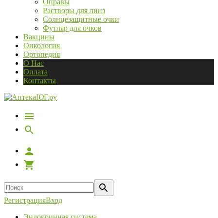
Оправы
Растворы для линз
Солнцезащитные очки
Футляр для очков
Вакцины
Онкология
Ортопедия
О Нас
Оплата
Контакты
Регистрация
Вход
Эндокринная система