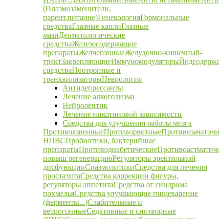
(Плазмозаменители,
парент.питание)
Гинекология
Гормональные
средства
Глазные капли
Глазные
мази
Дерматологические
средства
Железосодержащие
препараты
Желчегонные
Желудочно-кишечный-
тракт
Закрепляющие
Иммуномодуляторы
Йодсодерж
средства
Ноотропные и
транквилизаторы
Неврология
Антидепрессанты
Лечение алкоголизма
Нейролептик
Лечение никотиновой зависимости
Средства для улучшения работы мозга
Противоязвенные
Противорвотные
Противозачаточ
НПВС
Пробиотики, бактерийные
препараты
Противодиабетические
Противоастматич
повыш регенерацию
Регуляторы эректильной
дисфункции
Спазмолитики
Средства для лечения
простатита
Средства коррекции фигуры,
регуляторы аппетита
Средства от синдрома
похмелья
Средства улучшающие пищеварение
(ферменты...)
Слабительные и
ветрогонные
Седативные и снотворные