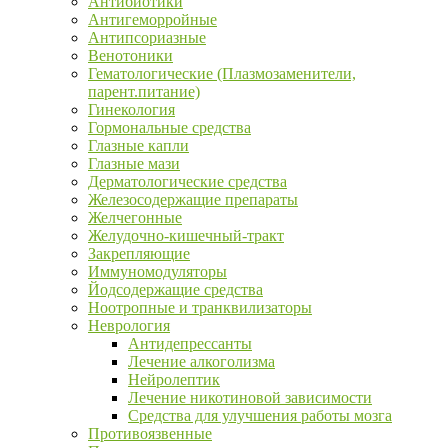
Антибиотики
Антигеморройные
Антипсориазные
Венотоники
Гематологические (Плазмозаменители,
парент.питание)
Гинекология
Гормональные средства
Глазные капли
Глазные мази
Дерматологические средства
Железосодержащие препараты
Желчегонные
Желудочно-кишечный-тракт
Закрепляющие
Иммуномодуляторы
Йодсодержащие средства
Ноотропные и транквилизаторы
Неврология
Антидепрессанты
Лечение алкоголизма
Нейролептик
Лечение никотиновой зависимости
Средства для улучшения работы мозга
Противоязвенные