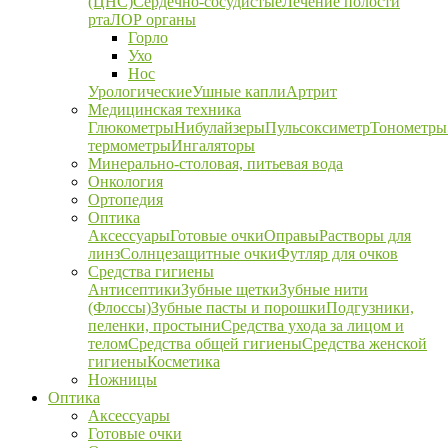
(ЦНС)
Сердечно-сосудистые
Лечение полости
рта
ЛОР органы
Горло
Ухо
Нос
Урологические
Ушные капли
Артрит
Медицинская техника
Глюкометры
Нибулайзеры
Пульсоксиметр
Тонометры
термометры
Ингаляторы
Минерально-столовая, питьевая вода
Онкология
Ортопедия
Оптика
Аксессуары
Готовые очки
Оправы
Растворы для
линз
Солнцезащитные очки
Футляр для очков
Средства гигиены
Антисептики
Зубные щетки
Зубные нити
(Флоссы)
Зубные пасты и порошки
Подгузники,
пеленки, простыни
Средства ухода за лицом и
телом
Средства общей гигиены
Средства женской
гигиены
Косметика
Ножницы
Оптика
Аксессуары
Готовые очки