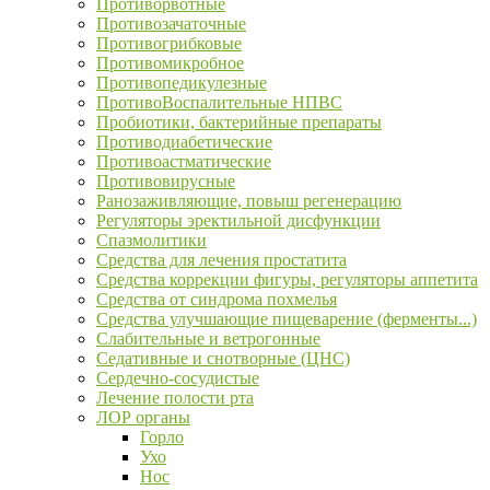
Противорвотные
Противозачаточные
Противогрибковые
Противомикробное
Противопедикулезные
ПротивоВоспалительные НПВС
Пробиотики, бактерийные препараты
Противодиабетические
Противоастматические
Противовирусные
Ранозаживляющие, повыш регенерацию
Регуляторы эректильной дисфункции
Спазмолитики
Средства для лечения простатита
Средства коррекции фигуры, регуляторы аппетита
Средства от синдрома похмелья
Средства улучшающие пищеварение (ферменты...)
Слабительные и ветрогонные
Седативные и снотворные (ЦНС)
Сердечно-сосудистые
Лечение полости рта
ЛОР органы
Горло
Ухо
Нос