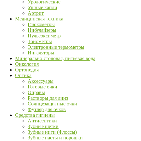
Урологические
Ушные капли
Артрит
Медицинская техника
Глюкометры
Нибулайзеры
Пульсоксиметр
Тонометры
Электронные термометры
Ингаляторы
Минерально-столовая, питьевая вода
Онкология
Ортопедия
Оптика
Аксессуары
Готовые очки
Оправы
Растворы для линз
Солнцезащитные очки
Футляр для очков
Средства гигиены
Антисептики
Зубные щетки
Зубные нити (Флоссы)
Зубные пасты и порошки