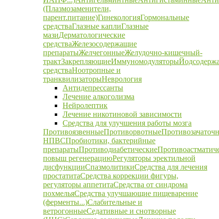
(Плазмозаменители,
парент.питание)
Гинекология
Гормональные
средства
Глазные капли
Глазные
мази
Дерматологические
средства
Железосодержащие
препараты
Желчегонные
Желудочно-кишечный-
тракт
Закрепляющие
Иммуномодуляторы
Йодсодерж
средства
Ноотропные и
транквилизаторы
Неврология
Антидепрессанты
Лечение алкоголизма
Нейролептик
Лечение никотиновой зависимости
Средства для улучшения работы мозга
Противоязвенные
Противорвотные
Противозачаточ
НПВС
Пробиотики, бактерийные
препараты
Противодиабетические
Противоастматич
повыш регенерацию
Регуляторы эректильной
дисфункции
Спазмолитики
Средства для лечения
простатита
Средства коррекции фигуры,
регуляторы аппетита
Средства от синдрома
похмелья
Средства улучшающие пищеварение
(ферменты...)
Слабительные и
ветрогонные
Седативные и снотворные