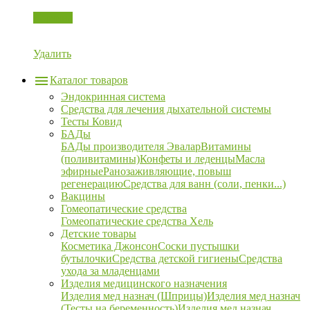
Корзина
Удалить
Каталог товаров
Эндокринная система
Средства для лечения дыхательной системы
Тесты Ковид
БАДы
БАДы производителя Эвалар
Витамины
(поливитамины)
Конфеты и леденцы
Масла
эфирные
Ранозаживляющие, повыш
регенерацию
Средства для ванн (соли, пенки...)
Вакцины
Гомеопатические средства
Гомеопатические средства Хель
Детские товары
Косметика Джонсон
Соски пустышки
бутылочки
Средства детской гигиены
Средства
ухода за младенцами
Изделия медицинского назначения
Изделия мед назнач (Шприцы)
Изделия мед назнач
(Тесты на беременность)
Изделия мед назнач