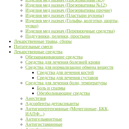
Изделия мед назнач (Презервативы №12)
Изделия мед назнач (Презервативы прочие)
Изделия мед назнач (Пластыри рулоны)
Изделия мед назнач (Гольфы, колготки, шорты,
чулки)
Изделия мед назнач (Перевязочные средства)
Подгузники, пеленки, простыни
Лекарственные травы, сборы
Питательные смеси
Лекарственные средства
Обеззараживающие средства
Средства для лечения болезней крови
Средства для нормализации обмена веществ
Средства для лечения костей
Средства для лечения суставов
Средства для лечения боли, температуры
Боль и спазмы
Обезболивающие средства
Анестезия
Адсорбенты-детоксиканты
Антигипертензивные (Мочегонные, БКК,
ИАПФ...)
Антигельминтные
Антигистаминные