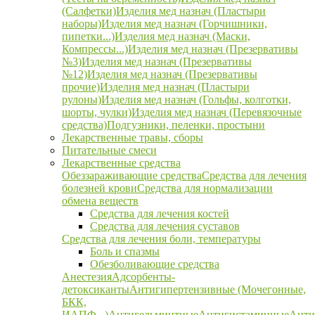
(Салфетки)
Изделия мед назнач (Пластыри
наборы)
Изделия мед назнач (Горчишники,
пипетки...)
Изделия мед назнач (Маски,
Компрессы...)
Изделия мед назнач (Презервативы
№3)
Изделия мед назнач (Презервативы
№12)
Изделия мед назнач (Презервативы
прочие)
Изделия мед назнач (Пластыри
рулоны)
Изделия мед назнач (Гольфы, колготки,
шорты, чулки)
Изделия мед назнач (Перевязочные
средства)
Подгузники, пеленки, простыни
Лекарственные травы, сборы
Питательные смеси
Лекарственные средства
Обеззараживающие средства
Средства для лечения
болезней крови
Средства для нормализации
обмена веществ
Средства для лечения костей
Средства для лечения суставов
Средства для лечения боли, температуры
Боль и спазмы
Обезболивающие средства
Анестезия
Адсорбенты-
детоксиканты
Антигипертензивные (Мочегонные,
БКК,
ИАПФ...)
Антигельминтные
Антигистаминные
Анти