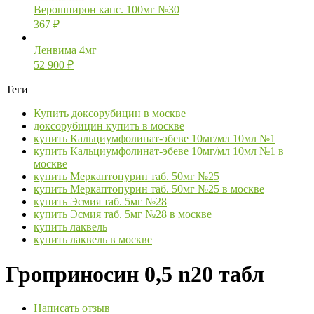
Верошпирон капс. 100мг №30
367
₽
Ленвима 4мг
52 900
₽
Теги
Купить доксорубицин в москве
доксорубицин купить в москве
купить Кальциумфолинат-эбеве 10мг/мл 10мл №1
купить Кальциумфолинат-эбеве 10мг/мл 10мл №1 в
москве
купить Меркаптопурин таб. 50мг №25
купить Меркаптопурин таб. 50мг №25 в москве
купить Эсмия таб. 5мг №28
купить Эсмия таб. 5мг №28 в москве
купить лаквель
купить лаквель в москве
Гроприносин 0,5 n20 табл
Написать отзыв