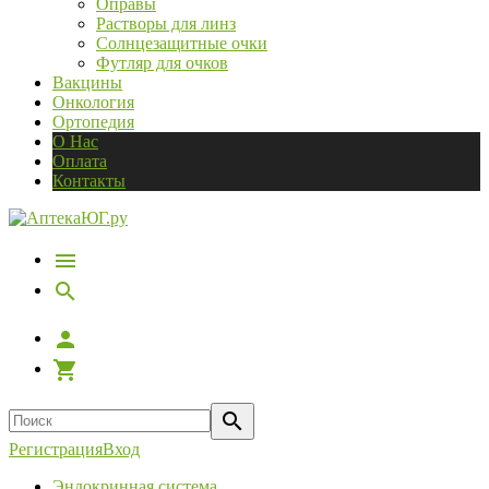
Оправы
Растворы для линз
Солнцезащитные очки
Футляр для очков
Вакцины
Онкология
Ортопедия
О Нас
Оплата
Контакты
Регистрация
Вход
Эндокринная система