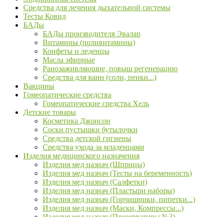
Средства для лечения дыхательной системы
Тесты Ковид
БАДы
БАДы производителя Эвалар
Витамины (поливитамины)
Конфеты и леденцы
Масла эфирные
Ранозаживляющие, повыш регенерацию
Средства для ванн (соли, пенки...)
Вакцины
Гомеопатические средства
Гомеопатические средства Хель
Детские товары
Косметика Джонсон
Соски пустышки бутылочки
Средства детской гигиены
Средства ухода за младенцами
Изделия медицинского назначения
Изделия мед назнач (Шприцы)
Изделия мед назнач (Тесты на беременность)
Изделия мед назнач (Салфетки)
Изделия мед назнач (Пластыри наборы)
Изделия мед назнач (Горчишники, пипетки...)
Изделия мед назнач (Маски, Компрессы...)
Изделия мед назнач (Презервативы №3)