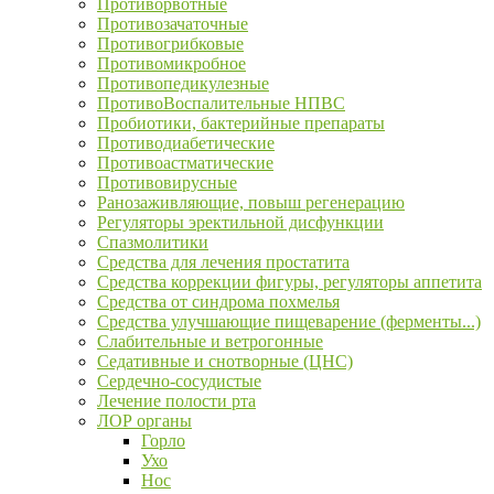
Противорвотные
Противозачаточные
Противогрибковые
Противомикробное
Противопедикулезные
ПротивоВоспалительные НПВС
Пробиотики, бактерийные препараты
Противодиабетические
Противоастматические
Противовирусные
Ранозаживляющие, повыш регенерацию
Регуляторы эректильной дисфункции
Спазмолитики
Средства для лечения простатита
Средства коррекции фигуры, регуляторы аппетита
Средства от синдрома похмелья
Средства улучшающие пищеварение (ферменты...)
Слабительные и ветрогонные
Седативные и снотворные (ЦНС)
Сердечно-сосудистые
Лечение полости рта
ЛОР органы
Горло
Ухо
Нос