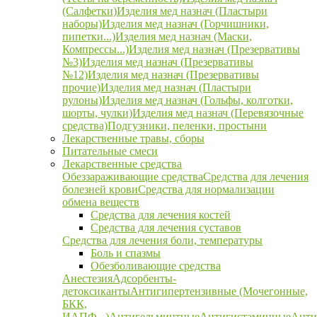
(Салфетки)
Изделия мед назнач (Пластыри
наборы)
Изделия мед назнач (Горчишники,
пипетки...)
Изделия мед назнач (Маски,
Компрессы...)
Изделия мед назнач (Презервативы
№3)
Изделия мед назнач (Презервативы
№12)
Изделия мед назнач (Презервативы
прочие)
Изделия мед назнач (Пластыри
рулоны)
Изделия мед назнач (Гольфы, колготки,
шорты, чулки)
Изделия мед назнач (Перевязочные
средства)
Подгузники, пеленки, простыни
Лекарственные травы, сборы
Питательные смеси
Лекарственные средства
Обеззараживающие средства
Средства для лечения
болезней крови
Средства для нормализации
обмена веществ
Средства для лечения костей
Средства для лечения суставов
Средства для лечения боли, температуры
Боль и спазмы
Обезболивающие средства
Анестезия
Адсорбенты-
детоксиканты
Антигипертензивные (Мочегонные,
БКК,
ИАПФ...)
Антигельминтные
Антигистаминные
Анти