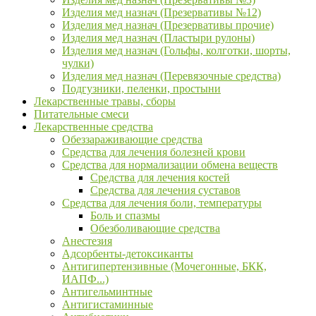
Изделия мед назнач (Презервативы №12)
Изделия мед назнач (Презервативы прочие)
Изделия мед назнач (Пластыри рулоны)
Изделия мед назнач (Гольфы, колготки, шорты,
чулки)
Изделия мед назнач (Перевязочные средства)
Подгузники, пеленки, простыни
Лекарственные травы, сборы
Питательные смеси
Лекарственные средства
Обеззараживающие средства
Средства для лечения болезней крови
Средства для нормализации обмена веществ
Средства для лечения костей
Средства для лечения суставов
Средства для лечения боли, температуры
Боль и спазмы
Обезболивающие средства
Анестезия
Адсорбенты-детоксиканты
Антигипертензивные (Мочегонные, БКК,
ИАПФ...)
Антигельминтные
Антигистаминные