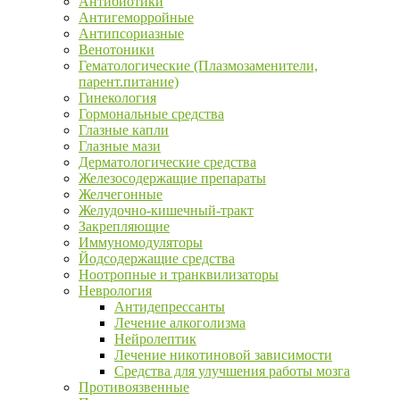
Антибиотики
Антигеморройные
Антипсориазные
Венотоники
Гематологические (Плазмозаменители,
парент.питание)
Гинекология
Гормональные средства
Глазные капли
Глазные мази
Дерматологические средства
Железосодержащие препараты
Желчегонные
Желудочно-кишечный-тракт
Закрепляющие
Иммуномодуляторы
Йодсодержащие средства
Ноотропные и транквилизаторы
Неврология
Антидепрессанты
Лечение алкоголизма
Нейролептик
Лечение никотиновой зависимости
Средства для улучшения работы мозга
Противоязвенные