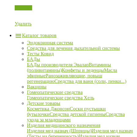
Корзина
Удалить
Каталог товаров
Эндокринная система
Средства для лечения дыхательной системы
Тесты Ковид
БАДы
БАДы производителя Эвалар
Витамины
(поливитамины)
Конфеты и леденцы
Масла
эфирные
Ранозаживляющие, повыш
регенерацию
Средства для ванн (соли, пенки...)
Вакцины
Гомеопатические средства
Гомеопатические средства Хель
Детские товары
Косметика Джонсон
Соски пустышки
бутылочки
Средства детской гигиены
Средства
ухода за младенцами
Изделия медицинского назначения
Изделия мед назнач (Шприцы)
Изделия мед назнач
(Тесты на беременность)
Изделия мед назнач