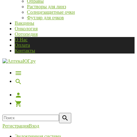
Оправы
Растворы для линз
Солнцезащитные очки
Футляр для очков
Вакцины
Онкология
Ортопедия
О Нас
Оплата
Контакты
Регистрация
Вход
Эндокринная система