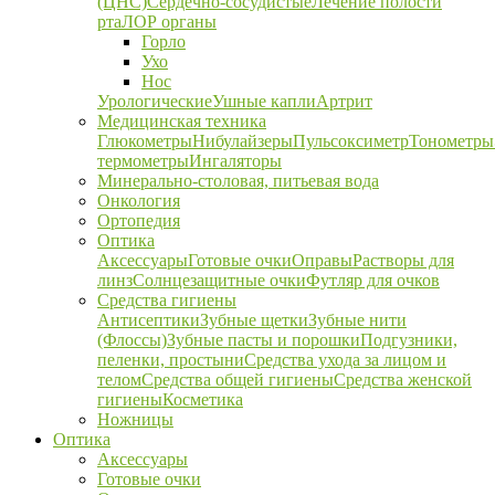
(ЦНС)
Сердечно-сосудистые
Лечение полости
рта
ЛОР органы
Горло
Ухо
Нос
Урологические
Ушные капли
Артрит
Медицинская техника
Глюкометры
Нибулайзеры
Пульсоксиметр
Тонометры
термометры
Ингаляторы
Минерально-столовая, питьевая вода
Онкология
Ортопедия
Оптика
Аксессуары
Готовые очки
Оправы
Растворы для
линз
Солнцезащитные очки
Футляр для очков
Средства гигиены
Антисептики
Зубные щетки
Зубные нити
(Флоссы)
Зубные пасты и порошки
Подгузники,
пеленки, простыни
Средства ухода за лицом и
телом
Средства общей гигиены
Средства женской
гигиены
Косметика
Ножницы
Оптика
Аксессуары
Готовые очки