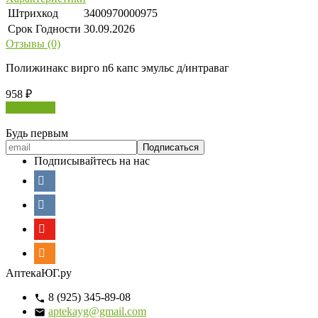
Штрихкод
3400970000975
Срок Годности
30.09.2026
Отзывы (0)
Полижинакс вирго n6 капс эмульс д/интраваг
958
₽
В корзину
Будь первым
Подписывайтесь на нас
АптекаЮГ.ру
8 (925) 345-89-08
aptekayg@gmail.com