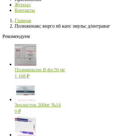
Журнал
Контакты
Главная
Полижинакс вирго n6 капс эмульс д/интраваг
Рекомендуем
Полимиксин В фл.50 мг
1 168
₽
Зенлистик 200мг №14
0
₽