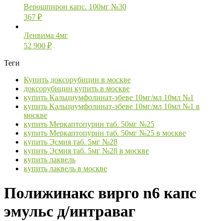
Верошпирон капс. 100мг №30
367
₽
Ленвима 4мг
52 900
₽
Теги
Купить доксорубицин в москве
доксорубицин купить в москве
купить Кальциумфолинат-эбеве 10мг/мл 10мл №1
купить Кальциумфолинат-эбеве 10мг/мл 10мл №1 в
москве
купить Меркаптопурин таб. 50мг №25
купить Меркаптопурин таб. 50мг №25 в москве
купить Эсмия таб. 5мг №28
купить Эсмия таб. 5мг №28 в москве
купить лаквель
купить лаквель в москве
Полижинакс вирго n6 капс
эмульс д/интраваг