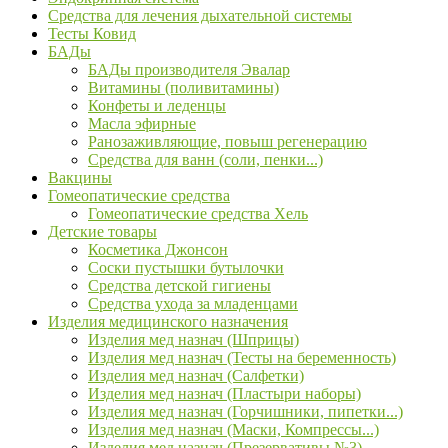
Средства для лечения дыхательной системы
Тесты Ковид
БАДы
БАДы производителя Эвалар
Витамины (поливитамины)
Конфеты и леденцы
Масла эфирные
Ранозаживляющие, повыш регенерацию
Средства для ванн (соли, пенки...)
Вакцины
Гомеопатические средства
Гомеопатические средства Хель
Детские товары
Косметика Джонсон
Соски пустышки бутылочки
Средства детской гигиены
Средства ухода за младенцами
Изделия медицинского назначения
Изделия мед назнач (Шприцы)
Изделия мед назнач (Тесты на беременность)
Изделия мед назнач (Салфетки)
Изделия мед назнач (Пластыри наборы)
Изделия мед назнач (Горчишники, пипетки...)
Изделия мед назнач (Маски, Компрессы...)
Изделия мед назнач (Презервативы №3)