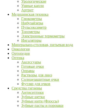
Урологические
Ушные капли
Артрит
Медицинская техника
Глюкометры
Нибулайзеры
Пульсоксиметр
Тонометры
Электронные термометры
Ингаляторы
Минерально-столовая, питьевая вода
Онкология
Ортопедия
Оптика
Аксессуары
Готовые очки
Оправы
Растворы для линз
Солнцезащитные очки
Футляр для очков
Средства гигиены
Антисептики
Зубные щетки
Зубные нити (Флоссы)
Зубные пасты и порошки