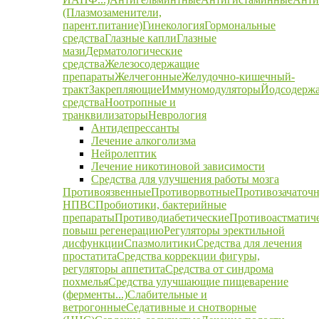
(Плазмозаменители,
парент.питание)
Гинекология
Гормональные
средства
Глазные капли
Глазные
мази
Дерматологические
средства
Железосодержащие
препараты
Желчегонные
Желудочно-кишечный-
тракт
Закрепляющие
Иммуномодуляторы
Йодсодерж
средства
Ноотропные и
транквилизаторы
Неврология
Антидепрессанты
Лечение алкоголизма
Нейролептик
Лечение никотиновой зависимости
Средства для улучшения работы мозга
Противоязвенные
Противорвотные
Противозачаточ
НПВС
Пробиотики, бактерийные
препараты
Противодиабетические
Противоастматич
повыш регенерацию
Регуляторы эректильной
дисфункции
Спазмолитики
Средства для лечения
простатита
Средства коррекции фигуры,
регуляторы аппетита
Средства от синдрома
похмелья
Средства улучшающие пищеварение
(ферменты...)
Слабительные и
ветрогонные
Седативные и снотворные