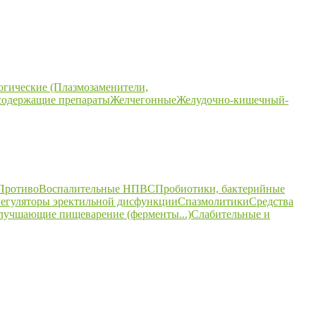
огические (Плазмозаменители,
содержащие препараты
Желчегонные
Желудочно-кишечный-
ПротивоВоспалительные НПВС
Пробиотики, бактерийные
егуляторы эректильной дисфункции
Спазмолитики
Средства
улучшающие пищеварение (ферменты...)
Слабительные и