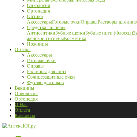
Онкология
Ортопедия
Оптика
Аксессуары
Готовые очки
Оправы
Растворы для линз
Средства гигиены
Антисептики
Зубные щетки
Зубные нити (Флоссы)
З
женской гигиены
Косметика
Ножницы
Оптика
Аксессуары
Готовые очки
Оправы
Растворы для линз
Солнцезащитные очки
Футляр для очков
Вакцины
Онкология
Ортопедия
О Нас
Оплата
Контакты