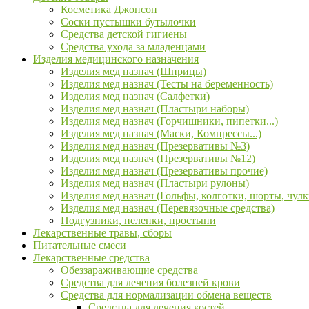
Косметика Джонсон
Соски пустышки бутылочки
Средства детской гигиены
Средства ухода за младенцами
Изделия медицинского назначения
Изделия мед назнач (Шприцы)
Изделия мед назнач (Тесты на беременность)
Изделия мед назнач (Салфетки)
Изделия мед назнач (Пластыри наборы)
Изделия мед назнач (Горчишники, пипетки...)
Изделия мед назнач (Маски, Компрессы...)
Изделия мед назнач (Презервативы №3)
Изделия мед назнач (Презервативы №12)
Изделия мед назнач (Презервативы прочие)
Изделия мед назнач (Пластыри рулоны)
Изделия мед назнач (Гольфы, колготки, шорты, чулк
Изделия мед назнач (Перевязочные средства)
Подгузники, пеленки, простыни
Лекарственные травы, сборы
Питательные смеси
Лекарственные средства
Обеззараживающие средства
Средства для лечения болезней крови
Средства для нормализации обмена веществ
Средства для лечения костей