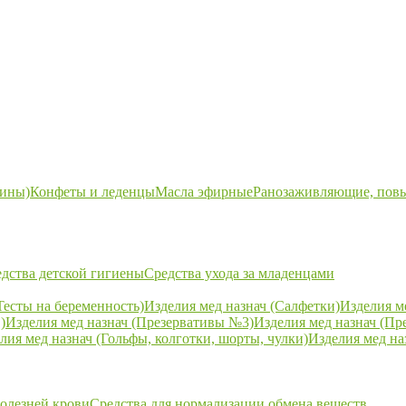
ины)
Конфеты и леденцы
Масла эфирные
Ранозаживляющие, пов
дства детской гигиены
Средства ухода за младенцами
Тесты на беременность)
Изделия мед назнач (Салфетки)
Изделия м
)
Изделия мед назнач (Презервативы №3)
Изделия мед назнач (Пр
лия мед назнач (Гольфы, колготки, шорты, чулки)
Изделия мед на
болезней крови
Средства для нормализации обмена веществ