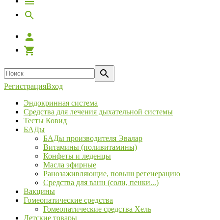
Регистрация
Вход
Эндокринная система
Средства для лечения дыхательной системы
Тесты Ковид
БАДы
БАДы производителя Эвалар
Витамины (поливитамины)
Конфеты и леденцы
Масла эфирные
Ранозаживляющие, повыш регенерацию
Средства для ванн (соли, пенки...)
Вакцины
Гомеопатические средства
Гомеопатические средства Хель
Детские товары