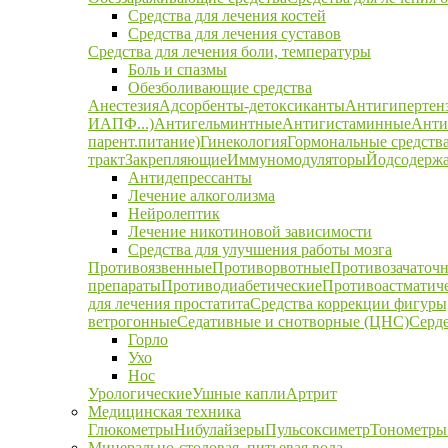
Средства для лечения костей
Средства для лечения суставов
Средства для лечения боли, температуры
Боль и спазмы
Обезболивающие средства
Анестезия
Адсорбенты-детоксиканты
Антигипертен
ИАПФ...)
Антигельминтные
Антигистаминные
Анти
парент.питание)
Гинекология
Гормональные средств
тракт
Закрепляющие
Иммуномодуляторы
Йодсодержа
Антидепрессанты
Лечение алкоголизма
Нейролептик
Лечение никотиновой зависимости
Средства для улучшения работы мозга
Противоязвенные
Противорвотные
Противозачаточ
препараты
Противодиабетические
Противоастматич
для лечения простатита
Средства коррекции фигуры,
ветрогонные
Седативные и снотворные (ЦНС)
Серд
Горло
Ухо
Нос
Урологические
Ушные капли
Артрит
Медицинская техника
Глюкометры
Нибулайзеры
Пульсоксиметр
Тонометры
Минерально-столовая, питьевая вода