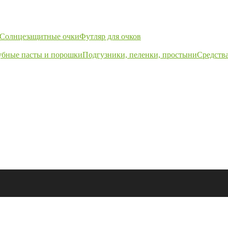
Солнцезащитные очки
Футляр для очков
убные пасты и порошки
Подгузники, пеленки, простыни
Средства