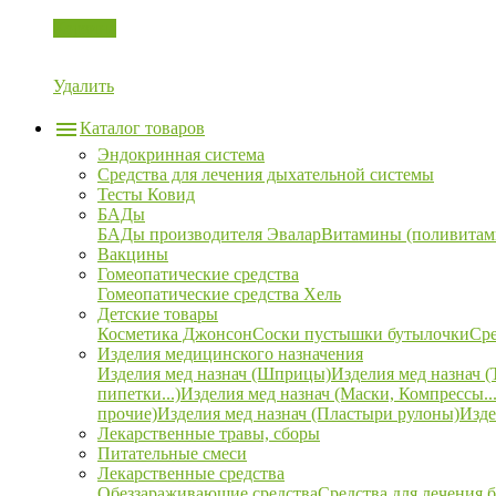
Корзина
Удалить
Каталог товаров
Эндокринная система
Средства для лечения дыхательной системы
Тесты Ковид
БАДы
БАДы производителя Эвалар
Витамины (поливитам
Вакцины
Гомеопатические средства
Гомеопатические средства Хель
Детские товары
Косметика Джонсон
Соски пустышки бутылочки
Сре
Изделия медицинского назначения
Изделия мед назнач (Шприцы)
Изделия мед назнач (
пипетки...)
Изделия мед назнач (Маски, Компрессы...
прочие)
Изделия мед назнач (Пластыри рулоны)
Изде
Лекарственные травы, сборы
Питательные смеси
Лекарственные средства
Обеззараживающие средства
Средства для лечения 