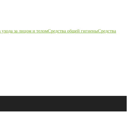
 ухода за лицом и телом
Средства общей гигиены
Средства