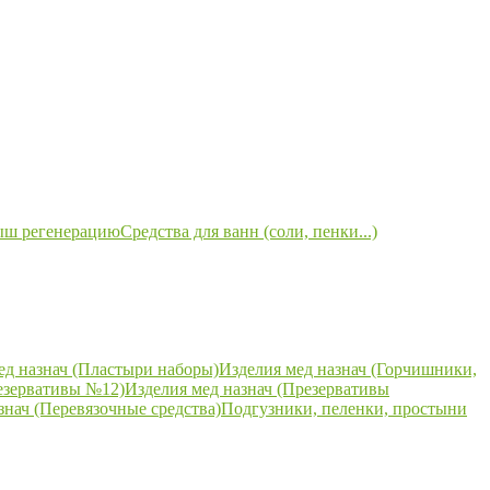
ыш регенерацию
Средства для ванн (соли, пенки...)
ед назнач (Пластыри наборы)
Изделия мед назнач (Горчишники,
езервативы №12)
Изделия мед назнач (Презервативы
знач (Перевязочные средства)
Подгузники, пеленки, простыни