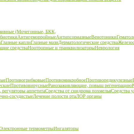
зивные (Мочегонные, БКК,
биотики
Антигеморройные
Антипсориазные
Венотоники
Гематол
а
Глазные капли
Глазные мази
Дерматологические средства
Железо
щие средства
Ноотропные и транквилизаторы
Неврология
ные
Противогрибковые
Противомикробное
Противопедикулезные
еские
Противовирусные
Ранозаживляющие, повыш регенерацию
Р
 регуляторы аппетита
Средства от синдрома похмелья
Средства 
ечно-сосудистые
Лечение полости рта
ЛОР органы
Электронные термометры
Ингаляторы