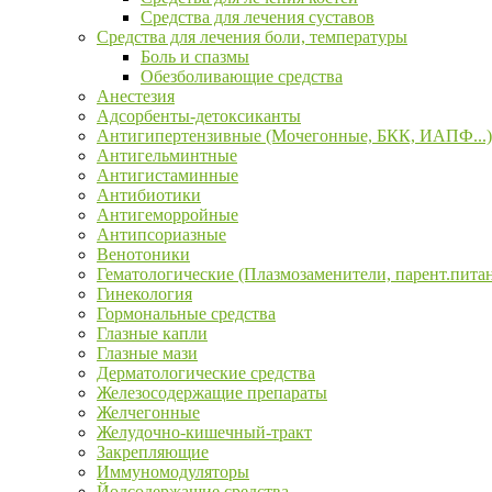
Средства для лечения суставов
Средства для лечения боли, температуры
Боль и спазмы
Обезболивающие средства
Анестезия
Адсорбенты-детоксиканты
Антигипертензивные (Мочегонные, БКК, ИАПФ...)
Антигельминтные
Антигистаминные
Антибиотики
Антигеморройные
Антипсориазные
Венотоники
Гематологические (Плазмозаменители, парент.пита
Гинекология
Гормональные средства
Глазные капли
Глазные мази
Дерматологические средства
Железосодержащие препараты
Желчегонные
Желудочно-кишечный-тракт
Закрепляющие
Иммуномодуляторы
Йодсодержащие средства