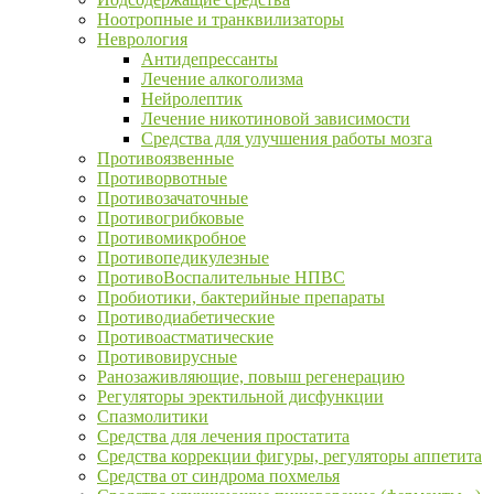
Ноотропные и транквилизаторы
Неврология
Антидепрессанты
Лечение алкоголизма
Нейролептик
Лечение никотиновой зависимости
Средства для улучшения работы мозга
Противоязвенные
Противорвотные
Противозачаточные
Противогрибковые
Противомикробное
Противопедикулезные
ПротивоВоспалительные НПВС
Пробиотики, бактерийные препараты
Противодиабетические
Противоастматические
Противовирусные
Ранозаживляющие, повыш регенерацию
Регуляторы эректильной дисфункции
Спазмолитики
Средства для лечения простатита
Средства коррекции фигуры, регуляторы аппетита
Средства от синдрома похмелья