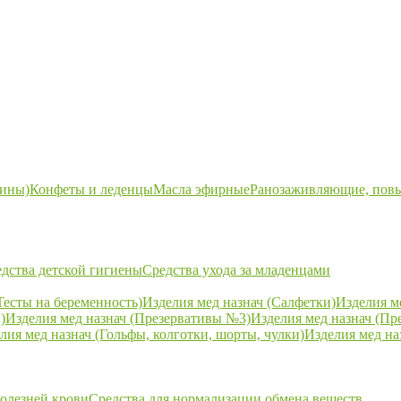
ины)
Конфеты и леденцы
Масла эфирные
Ранозаживляющие, пов
дства детской гигиены
Средства ухода за младенцами
Тесты на беременность)
Изделия мед назнач (Салфетки)
Изделия м
)
Изделия мед назнач (Презервативы №3)
Изделия мед назнач (Пр
лия мед назнач (Гольфы, колготки, шорты, чулки)
Изделия мед на
болезней крови
Средства для нормализации обмена веществ