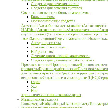
Средства для лечения костей
Средства для лечения суставов
Средства для лечения боли, температуры
Боль и спазмы
Обезболивающие средства
Анестезия
Адсорбенты-детоксиканты
Антигипертен
ИАПФ...)
Антигельминтные
Антигистаминные
Анти
парент.питание)
Гинекология
Гормональные средств
тракт
Закрепляющие
Иммуномодуляторы
Йодсодержа
Антидепрессанты
Лечение алкоголизма
Нейролептик
Лечение никотиновой зависимости
Средства для улучшения работы мозга
Противоязвенные
Противорвотные
Противозачаточ
препараты
Противодиабетические
Противоастматич
для лечения простатита
Средства коррекции фигуры,
ветрогонные
Седативные и снотворные (ЦНС)
Серд
Горло
Ухо
Нос
Урологические
Ушные капли
Артрит
Медицинская техника
Глюкометры
Нибулайзеры
Пульсоксиметр
Тонометры
Минерально-столовая, питьевая вода