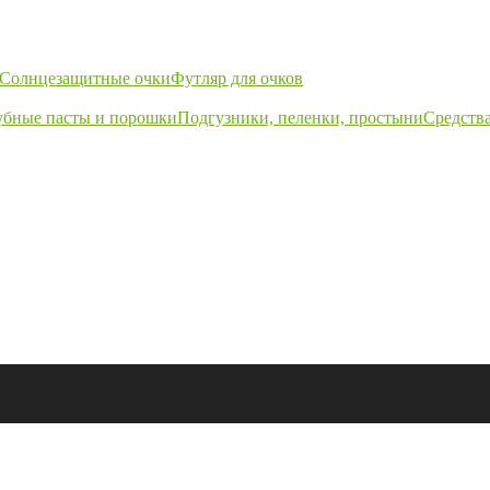
Солнцезащитные очки
Футляр для очков
убные пасты и порошки
Подгузники, пеленки, простыни
Средства