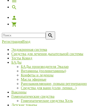
Регистрация
Вход
Эндокринная система
Средства для лечения дыхательной системы
Тесты Ковид
БАДы
БАДы производителя Эвалар
Витамины (поливитамины)
Конфеты и леденцы
Масла эфирные
Ранозаживляющие, повыш регенерацию
Средства для ванн (соли, пенки...)
Вакцины
Гомеопатические средства
Гомеопатические средства Хель
Детские товары