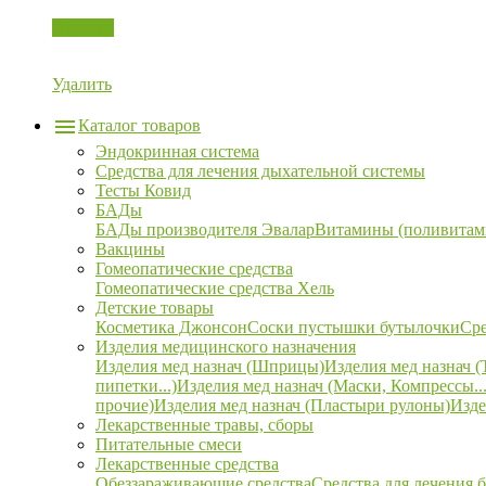
Корзина
Удалить
Каталог товаров
Эндокринная система
Средства для лечения дыхательной системы
Тесты Ковид
БАДы
БАДы производителя Эвалар
Витамины (поливитам
Вакцины
Гомеопатические средства
Гомеопатические средства Хель
Детские товары
Косметика Джонсон
Соски пустышки бутылочки
Сре
Изделия медицинского назначения
Изделия мед назнач (Шприцы)
Изделия мед назнач (
пипетки...)
Изделия мед назнач (Маски, Компрессы...
прочие)
Изделия мед назнач (Пластыри рулоны)
Изде
Лекарственные травы, сборы
Питательные смеси
Лекарственные средства
Обеззараживающие средства
Средства для лечения 