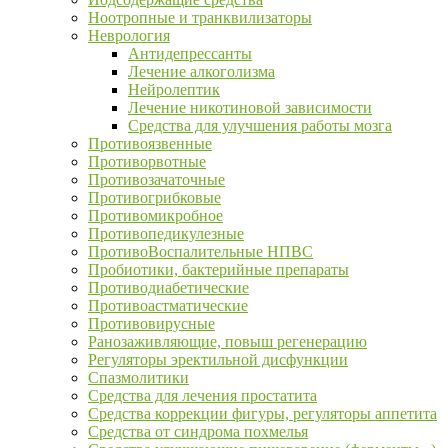
Ноотропные и транквилизаторы
Неврология
Антидепрессанты
Лечение алкоголизма
Нейролептик
Лечение никотиновой зависимости
Средства для улучшения работы мозга
Противоязвенные
Противорвотные
Противозачаточные
Противогрибковые
Противомикробное
Противопедикулезные
ПротивоВоспалительные НПВС
Пробиотики, бактерийные препараты
Противодиабетические
Противоастматические
Противовирусные
Ранозаживляющие, повыш регенерацию
Регуляторы эректильной дисфункции
Спазмолитики
Средства для лечения простатита
Средства коррекции фигуры, регуляторы аппетита
Средства от синдрома похмелья