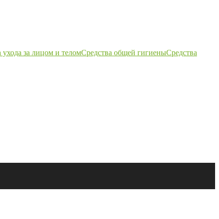
 ухода за лицом и телом
Средства общей гигиены
Средства