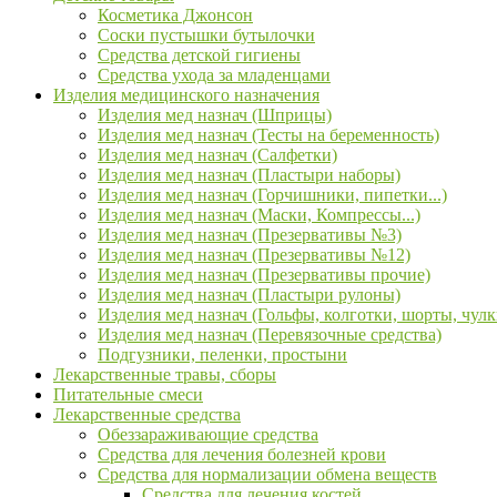
Косметика Джонсон
Соски пустышки бутылочки
Средства детской гигиены
Средства ухода за младенцами
Изделия медицинского назначения
Изделия мед назнач (Шприцы)
Изделия мед назнач (Тесты на беременность)
Изделия мед назнач (Салфетки)
Изделия мед назнач (Пластыри наборы)
Изделия мед назнач (Горчишники, пипетки...)
Изделия мед назнач (Маски, Компрессы...)
Изделия мед назнач (Презервативы №3)
Изделия мед назнач (Презервативы №12)
Изделия мед назнач (Презервативы прочие)
Изделия мед назнач (Пластыри рулоны)
Изделия мед назнач (Гольфы, колготки, шорты, чулк
Изделия мед назнач (Перевязочные средства)
Подгузники, пеленки, простыни
Лекарственные травы, сборы
Питательные смеси
Лекарственные средства
Обеззараживающие средства
Средства для лечения болезней крови
Средства для нормализации обмена веществ
Средства для лечения костей