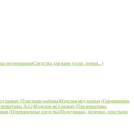
ыш регенерацию
Средства для ванн (соли, пенки...)
ед назнач (Пластыри наборы)
Изделия мед назнач (Горчишники,
езервативы №12)
Изделия мед назнач (Презервативы
знач (Перевязочные средства)
Подгузники, пеленки, простыни