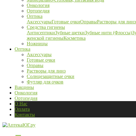
Онкология
Ортопедия
Оптика
Аксессуары
Готовые очки
Оправы
Растворы для линз
Средства гигиены
Антисептики
Зубные щетки
Зубные нити (Флоссы)
З
женской гигиены
Косметика
Ножницы
Оптика
Аксессуары
Готовые очки
Оправы
Растворы для линз
Солнцезащитные очки
Футляр для очков
Вакцины
Онкология
Ортопедия
О Нас
Оплата
Контакты