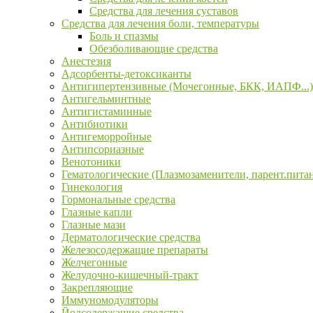
Средства для лечения суставов
Средства для лечения боли, температуры
Боль и спазмы
Обезболивающие средства
Анестезия
Адсорбенты-детоксиканты
Антигипертензивные (Мочегонные, БКК, ИАПФ...)
Антигельминтные
Антигистаминные
Антибиотики
Антигеморройные
Антипсориазные
Венотоники
Гематологические (Плазмозаменители, парент.пита
Гинекология
Гормональные средства
Глазные капли
Глазные мази
Дерматологические средства
Железосодержащие препараты
Желчегонные
Желудочно-кишечный-тракт
Закрепляющие
Иммуномодуляторы
Йодсодержащие средства