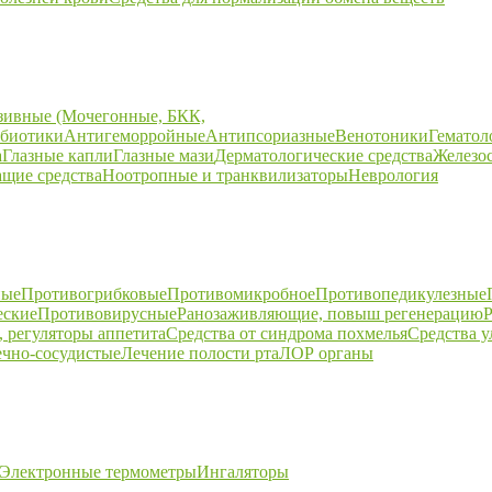
зивные (Мочегонные, БКК,
биотики
Антигеморройные
Антипсориазные
Венотоники
Гематол
а
Глазные капли
Глазные мази
Дерматологические средства
Железо
щие средства
Ноотропные и транквилизаторы
Неврология
ные
Противогрибковые
Противомикробное
Противопедикулезные
еские
Противовирусные
Ранозаживляющие, повыш регенерацию
Р
 регуляторы аппетита
Средства от синдрома похмелья
Средства 
ечно-сосудистые
Лечение полости рта
ЛОР органы
Электронные термометры
Ингаляторы