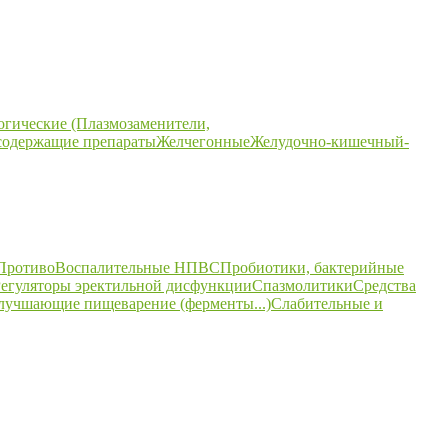
огические (Плазмозаменители,
содержащие препараты
Желчегонные
Желудочно-кишечный-
ПротивоВоспалительные НПВС
Пробиотики, бактерийные
егуляторы эректильной дисфункции
Спазмолитики
Средства
улучшающие пищеварение (ферменты...)
Слабительные и