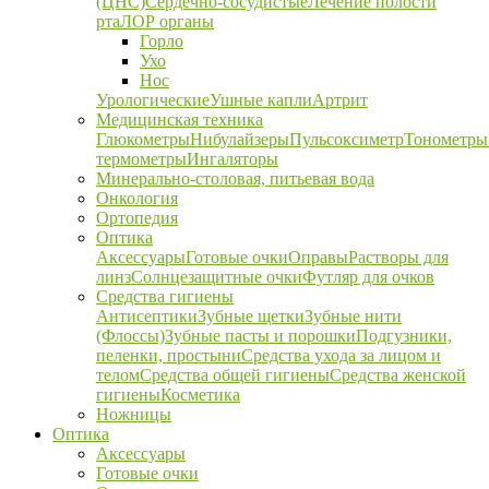
(ЦНС)
Сердечно-сосудистые
Лечение полости
рта
ЛОР органы
Горло
Ухо
Нос
Урологические
Ушные капли
Артрит
Медицинская техника
Глюкометры
Нибулайзеры
Пульсоксиметр
Тонометры
термометры
Ингаляторы
Минерально-столовая, питьевая вода
Онкология
Ортопедия
Оптика
Аксессуары
Готовые очки
Оправы
Растворы для
линз
Солнцезащитные очки
Футляр для очков
Средства гигиены
Антисептики
Зубные щетки
Зубные нити
(Флоссы)
Зубные пасты и порошки
Подгузники,
пеленки, простыни
Средства ухода за лицом и
телом
Средства общей гигиены
Средства женской
гигиены
Косметика
Ножницы
Оптика
Аксессуары
Готовые очки