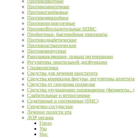
Противорвотные
Противозачаточные
Противогрибковые
Противомикробное
Противопедикулезные
ПротивоВоспалительные НПВС
Пробиотики, бактерийные препараты
Противодиабетические
Противоастматические
Противовирусные
Ранозаживляющие, повыш регенерацию
Регуляторы эректильной дисфункции
Спазмолитики
Средства для лечения простатита
Средства коррекции фигуры, регуляторы аппетита
Средства от синдрома похмелья
Средства улучшающие пищеварение (ферменты...)
Слабительные и ветрогонные
Седативные и снотворные (ЦНС)
Сердечно-сосудистые
Лечение полости рта
ЛОР органы
Горло
Ухо
Нос