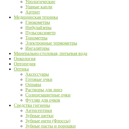
Урологические
Ушные капли
Артрит
Медицинская техника
Глюкометры
Нибулайзеры
Пульсоксиметр
Тонометры
Электронные термометры
Ингаляторы
Минерально-столовая, питьевая вода
Онкология
Ортопедия
Оптика
Аксессуары
Готовые очки
Оправы
Растворы для линз
Солнцезащитные очки
Футляр для очков
Средства гигиены
Антисептики
Зубные щетки
Зубные нити (Флоссы)
Зубные пасты и порошки