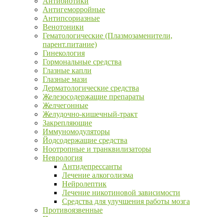
Антибиотики
Антигеморройные
Антипсориазные
Венотоники
Гематологические (Плазмозаменители,
парент.питание)
Гинекология
Гормональные средства
Глазные капли
Глазные мази
Дерматологические средства
Железосодержащие препараты
Желчегонные
Желудочно-кишечный-тракт
Закрепляющие
Иммуномодуляторы
Йодсодержащие средства
Ноотропные и транквилизаторы
Неврология
Антидепрессанты
Лечение алкоголизма
Нейролептик
Лечение никотиновой зависимости
Средства для улучшения работы мозга
Противоязвенные