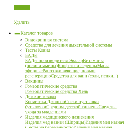
Корзина
Удалить
Каталог товаров
Эндокринная система
Средства для лечения дыхательной системы
Тесты Ковид
БАДы
БАДы производителя Эвалар
Витамины
(поливитамины)
Конфеты и леденцы
Масла
эфирные
Ранозаживляющие, повыш
регенерацию
Средства для ванн (соли, пенки...)
Вакцины
Гомеопатические средства
Гомеопатические средства Хель
Детские товары
Косметика Джонсон
Соски пустышки
бутылочки
Средства детской гигиены
Средства
ухода за младенцами
Изделия медицинского назначения
Изделия мед назнач (Шприцы)
Изделия мед назнач
(Тесты на беременность)
Изделия мед назнач