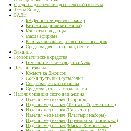
Средства для лечения дыхательной системы
Тесты Ковид
БАДы
БАДы производителя Эвалар
Витамины (поливитамины)
Конфеты и леденцы
Масла эфирные
Ранозаживляющие, повыш регенерацию
Средства для ванн (соли, пенки...)
Вакцины
Гомеопатические средства
Гомеопатические средства Хель
Детские товары
Косметика Джонсон
Соски пустышки бутылочки
Средства детской гигиены
Средства ухода за младенцами
Изделия медицинского назначения
Изделия мед назнач (Шприцы)
Изделия мед назнач (Тесты на беременность)
Изделия мед назнач (Салфетки)
Изделия мед назнач (Пластыри наборы)
Изделия мед назнач (Горчишники, пипетки...)
Изделия мед назнач (Маски, Компрессы...)
Изделия мед назнач (Презервативы №3)