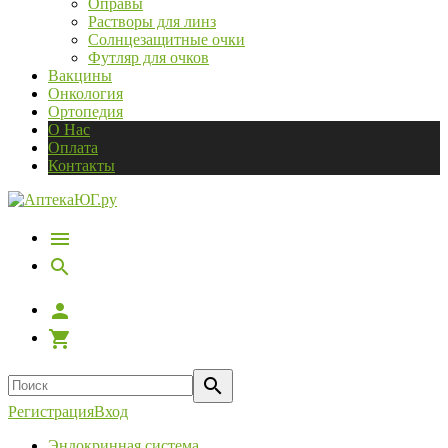
Оправы
Растворы для линз
Солнцезащитные очки
Футляр для очков
Вакцины
Онкология
Ортопедия
О Нас
Оплата
Контакты
Регистрация
Вход
Эндокринная система