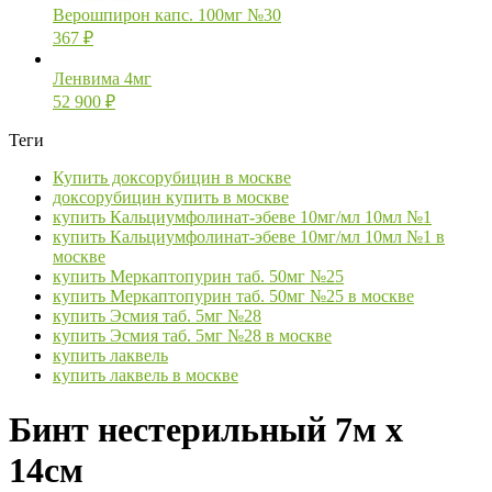
Верошпирон капс. 100мг №30
367
₽
Ленвима 4мг
52 900
₽
Теги
Купить доксорубицин в москве
доксорубицин купить в москве
купить Кальциумфолинат-эбеве 10мг/мл 10мл №1
купить Кальциумфолинат-эбеве 10мг/мл 10мл №1 в
москве
купить Меркаптопурин таб. 50мг №25
купить Меркаптопурин таб. 50мг №25 в москве
купить Эсмия таб. 5мг №28
купить Эсмия таб. 5мг №28 в москве
купить лаквель
купить лаквель в москве
Бинт нестерильный 7м х
14см