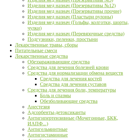
Изделия мед назнач (Презервативы №12)
Изделия мед назнач (Презервативы прочие)
Изделия мед назнач (Пластыри рулоны)
Изделия мед назнач (Гольфы, колготки, шорты,
чулки)
Изделия мед назнач (Перевязочные средства)
Подгузники, пеленки, простыни
Лекарственные травы, сборы
Питательные смеси
Лекарственные средства
Обеззараживающие средства
Средства для лечения болезней крови
Средства для нормализации обмена веществ
Средства для лечения костей
Средства для лечения суставов
Средства для лечения боли, температуры
Боль и спазмы
Обезболивающие средства
Анестезия
Адсорбенты-детоксиканты
Антигипертензивные (Мочегонные, БКК,
ИАПФ...)
Антигельминтные
Антигистаминные