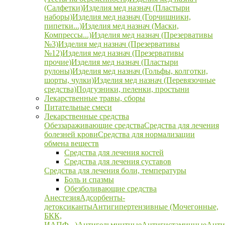
(Салфетки)
Изделия мед назнач (Пластыри
наборы)
Изделия мед назнач (Горчишники,
пипетки...)
Изделия мед назнач (Маски,
Компрессы...)
Изделия мед назнач (Презервативы
№3)
Изделия мед назнач (Презервативы
№12)
Изделия мед назнач (Презервативы
прочие)
Изделия мед назнач (Пластыри
рулоны)
Изделия мед назнач (Гольфы, колготки,
шорты, чулки)
Изделия мед назнач (Перевязочные
средства)
Подгузники, пеленки, простыни
Лекарственные травы, сборы
Питательные смеси
Лекарственные средства
Обеззараживающие средства
Средства для лечения
болезней крови
Средства для нормализации
обмена веществ
Средства для лечения костей
Средства для лечения суставов
Средства для лечения боли, температуры
Боль и спазмы
Обезболивающие средства
Анестезия
Адсорбенты-
детоксиканты
Антигипертензивные (Мочегонные,
БКК,
ИАПФ...)
Антигельминтные
Антигистаминные
Анти