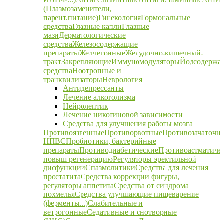
(Плазмозаменители,
парент.питание)
Гинекология
Гормональные
средства
Глазные капли
Глазные
мази
Дерматологические
средства
Железосодержащие
препараты
Желчегонные
Желудочно-кишечный-
тракт
Закрепляющие
Иммуномодуляторы
Йодсодерж
средства
Ноотропные и
транквилизаторы
Неврология
Антидепрессанты
Лечение алкоголизма
Нейролептик
Лечение никотиновой зависимости
Средства для улучшения работы мозга
Противоязвенные
Противорвотные
Противозачаточ
НПВС
Пробиотики, бактерийные
препараты
Противодиабетические
Противоастматич
повыш регенерацию
Регуляторы эректильной
дисфункции
Спазмолитики
Средства для лечения
простатита
Средства коррекции фигуры,
регуляторы аппетита
Средства от синдрома
похмелья
Средства улучшающие пищеварение
(ферменты...)
Слабительные и
ветрогонные
Седативные и снотворные