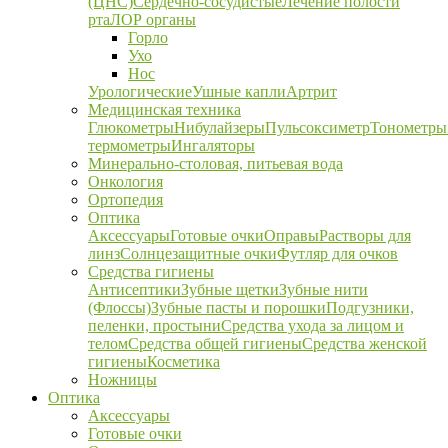
(ЦНС)
Сердечно-сосудистые
Лечение полости
рта
ЛОР органы
Горло
Ухо
Нос
Урологические
Ушные капли
Артрит
Медицинская техника
Глюкометры
Нибулайзеры
Пульсоксиметр
Тонометры
термометры
Ингаляторы
Минерально-столовая, питьевая вода
Онкология
Ортопедия
Оптика
Аксессуары
Готовые очки
Оправы
Растворы для
линз
Солнцезащитные очки
Футляр для очков
Средства гигиены
Антисептики
Зубные щетки
Зубные нити
(Флоссы)
Зубные пасты и порошки
Подгузники,
пеленки, простыни
Средства ухода за лицом и
телом
Средства общей гигиены
Средства женской
гигиены
Косметика
Ножницы
Оптика
Аксессуары
Готовые очки