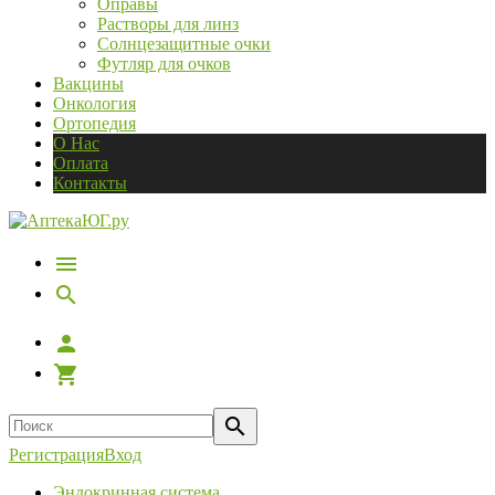
Оправы
Растворы для линз
Солнцезащитные очки
Футляр для очков
Вакцины
Онкология
Ортопедия
О Нас
Оплата
Контакты
Регистрация
Вход
Эндокринная система