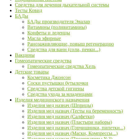
Средства для лечения дыхательной системы
Тесты Ковид
БАДы
БАДы производителя Эвалар
Витамины (поливитамины)
Конфеты и леденцы
Масла эфирные
Ранозаживляющие, повыш регенерацию
Средства для ванн (соли, пенки...)
Вакцины
Гомеопатические средства
Гомеопатические средства Хель
Детские товары
Косметика Джонсон
Соски пустышки бутылочки
Средства детской гигиены
Средства ухода за младенцами
Изделия медицинского назначения
Изделия мед назнач (Шприцы)
Изделия мед назнач (Тесты на беременность)
Изделия мед назнач (Салфетки)
Изделия мед назнач (Пластыри наборы)
Изделия мед назнач (Горчишники, пипетки...)
Изделия мед назнач (Маски, Компрессы...)
Изделия мед назнач (Презервативы №3)