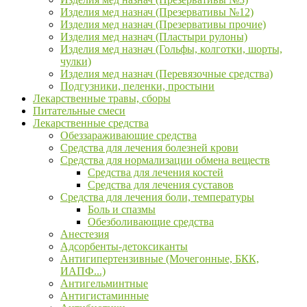
Изделия мед назнач (Презервативы №12)
Изделия мед назнач (Презервативы прочие)
Изделия мед назнач (Пластыри рулоны)
Изделия мед назнач (Гольфы, колготки, шорты,
чулки)
Изделия мед назнач (Перевязочные средства)
Подгузники, пеленки, простыни
Лекарственные травы, сборы
Питательные смеси
Лекарственные средства
Обеззараживающие средства
Средства для лечения болезней крови
Средства для нормализации обмена веществ
Средства для лечения костей
Средства для лечения суставов
Средства для лечения боли, температуры
Боль и спазмы
Обезболивающие средства
Анестезия
Адсорбенты-детоксиканты
Антигипертензивные (Мочегонные, БКК,
ИАПФ...)
Антигельминтные
Антигистаминные