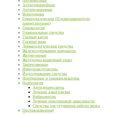
Антибиотики
Антигеморройные
Антипсориазные
Венотоники
Гематологические (Плазмозаменители,
парент.питание)
Гинекология
Гормональные средства
Глазные капли
Глазные мази
Дерматологические средства
Железосодержащие препараты
Желчегонные
Желудочно-кишечный-тракт
Закрепляющие
Иммуномодуляторы
Йодсодержащие средства
Ноотропные и транквилизаторы
Неврология
Антидепрессанты
Лечение алкоголизма
Нейролептик
Лечение никотиновой зависимости
Средства для улучшения работы мозга
Противоязвенные