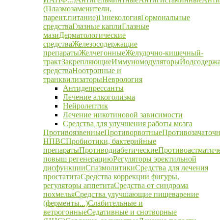
(Плазмозаменители,
парент.питание)
Гинекология
Гормональные
средства
Глазные капли
Глазные
мази
Дерматологические
средства
Железосодержащие
препараты
Желчегонные
Желудочно-кишечный-
тракт
Закрепляющие
Иммуномодуляторы
Йодсодерж
средства
Ноотропные и
транквилизаторы
Неврология
Антидепрессанты
Лечение алкоголизма
Нейролептик
Лечение никотиновой зависимости
Средства для улучшения работы мозга
Противоязвенные
Противорвотные
Противозачаточ
НПВС
Пробиотики, бактерийные
препараты
Противодиабетические
Противоастматич
повыш регенерацию
Регуляторы эректильной
дисфункции
Спазмолитики
Средства для лечения
простатита
Средства коррекции фигуры,
регуляторы аппетита
Средства от синдрома
похмелья
Средства улучшающие пищеварение
(ферменты...)
Слабительные и
ветрогонные
Седативные и снотворные