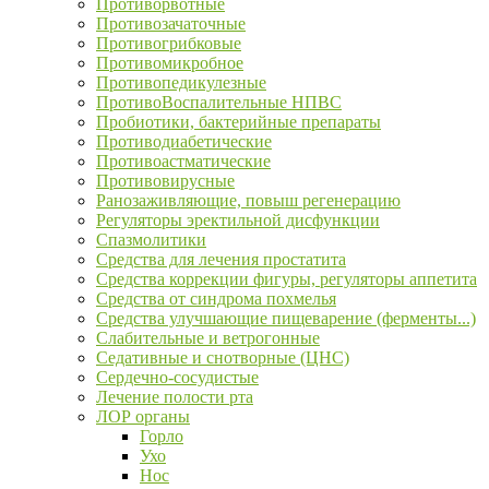
Противорвотные
Противозачаточные
Противогрибковые
Противомикробное
Противопедикулезные
ПротивоВоспалительные НПВС
Пробиотики, бактерийные препараты
Противодиабетические
Противоастматические
Противовирусные
Ранозаживляющие, повыш регенерацию
Регуляторы эректильной дисфункции
Спазмолитики
Средства для лечения простатита
Средства коррекции фигуры, регуляторы аппетита
Средства от синдрома похмелья
Средства улучшающие пищеварение (ферменты...)
Слабительные и ветрогонные
Седативные и снотворные (ЦНС)
Сердечно-сосудистые
Лечение полости рта
ЛОР органы
Горло
Ухо
Нос