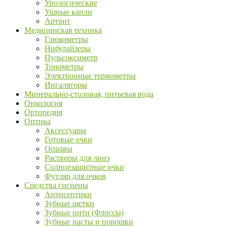
Урологические
Ушные капли
Артрит
Медицинская техника
Глюкометры
Нибулайзеры
Пульсоксиметр
Тонометры
Электронные термометры
Ингаляторы
Минерально-столовая, питьевая вода
Онкология
Ортопедия
Оптика
Аксессуары
Готовые очки
Оправы
Растворы для линз
Солнцезащитные очки
Футляр для очков
Средства гигиены
Антисептики
Зубные щетки
Зубные нити (Флоссы)
Зубные пасты и порошки