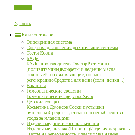
Корзина
Удалить
Каталог товаров
Эндокринная система
Средства для лечения дыхательной системы
Тесты Ковид
БАДы
БАДы производителя Эвалар
Витамины
(поливитамины)
Конфеты и леденцы
Масла
эфирные
Ранозаживляющие, повыш
регенерацию
Средства для ванн (соли, пенки...)
Вакцины
Гомеопатические средства
Гомеопатические средства Хель
Детские товары
Косметика Джонсон
Соски пустышки
бутылочки
Средства детской гигиены
Средства
ухода за младенцами
Изделия медицинского назначения
Изделия мед назнач (Шприцы)
Изделия мед назнач
(Тесты на беременность)
Изделия мед назнач