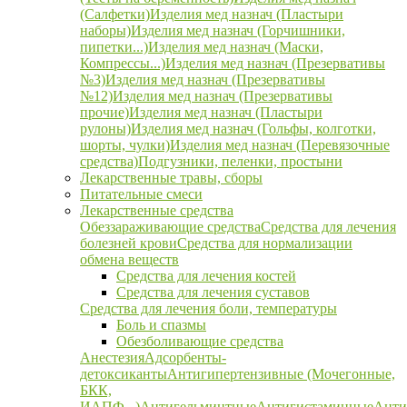
(Салфетки)
Изделия мед назнач (Пластыри
наборы)
Изделия мед назнач (Горчишники,
пипетки...)
Изделия мед назнач (Маски,
Компрессы...)
Изделия мед назнач (Презервативы
№3)
Изделия мед назнач (Презервативы
№12)
Изделия мед назнач (Презервативы
прочие)
Изделия мед назнач (Пластыри
рулоны)
Изделия мед назнач (Гольфы, колготки,
шорты, чулки)
Изделия мед назнач (Перевязочные
средства)
Подгузники, пеленки, простыни
Лекарственные травы, сборы
Питательные смеси
Лекарственные средства
Обеззараживающие средства
Средства для лечения
болезней крови
Средства для нормализации
обмена веществ
Средства для лечения костей
Средства для лечения суставов
Средства для лечения боли, температуры
Боль и спазмы
Обезболивающие средства
Анестезия
Адсорбенты-
детоксиканты
Антигипертензивные (Мочегонные,
БКК,
ИАПФ...)
Антигельминтные
Антигистаминные
Анти