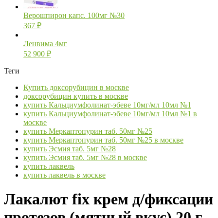
Верошпирон капс. 100мг №30
367
₽
Ленвима 4мг
52 900
₽
Теги
Купить доксорубицин в москве
доксорубицин купить в москве
купить Кальциумфолинат-эбеве 10мг/мл 10мл №1
купить Кальциумфолинат-эбеве 10мг/мл 10мл №1 в
москве
купить Меркаптопурин таб. 50мг №25
купить Меркаптопурин таб. 50мг №25 в москве
купить Эсмия таб. 5мг №28
купить Эсмия таб. 5мг №28 в москве
купить лаквель
купить лаквель в москве
Лакалют fix крем д/фиксации
протезов (мятный вкус) 20 г