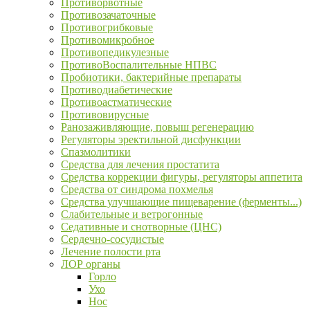
Противорвотные
Противозачаточные
Противогрибковые
Противомикробное
Противопедикулезные
ПротивоВоспалительные НПВС
Пробиотики, бактерийные препараты
Противодиабетические
Противоастматические
Противовирусные
Ранозаживляющие, повыш регенерацию
Регуляторы эректильной дисфункции
Спазмолитики
Средства для лечения простатита
Средства коррекции фигуры, регуляторы аппетита
Средства от синдрома похмелья
Средства улучшающие пищеварение (ферменты...)
Слабительные и ветрогонные
Седативные и снотворные (ЦНС)
Сердечно-сосудистые
Лечение полости рта
ЛОР органы
Горло
Ухо
Нос