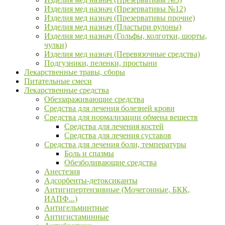
Изделия мед назнач (Презервативы №12)
Изделия мед назнач (Презервативы прочие)
Изделия мед назнач (Пластыри рулоны)
Изделия мед назнач (Гольфы, колготки, шорты,
чулки)
Изделия мед назнач (Перевязочные средства)
Подгузники, пеленки, простыни
Лекарственные травы, сборы
Питательные смеси
Лекарственные средства
Обеззараживающие средства
Средства для лечения болезней крови
Средства для нормализации обмена веществ
Средства для лечения костей
Средства для лечения суставов
Средства для лечения боли, температуры
Боль и спазмы
Обезболивающие средства
Анестезия
Адсорбенты-детоксиканты
Антигипертензивные (Мочегонные, БКК,
ИАПФ...)
Антигельминтные
Антигистаминные