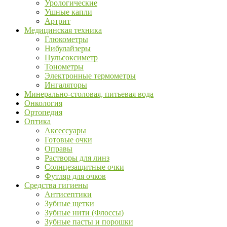
Урологические
Ушные капли
Артрит
Медицинская техника
Глюкометры
Нибулайзеры
Пульсоксиметр
Тонометры
Электронные термометры
Ингаляторы
Минерально-столовая, питьевая вода
Онкология
Ортопедия
Оптика
Аксессуары
Готовые очки
Оправы
Растворы для линз
Солнцезащитные очки
Футляр для очков
Средства гигиены
Антисептики
Зубные щетки
Зубные нити (Флоссы)
Зубные пасты и порошки