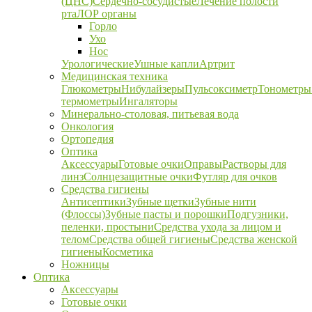
(ЦНС)
Сердечно-сосудистые
Лечение полости
рта
ЛОР органы
Горло
Ухо
Нос
Урологические
Ушные капли
Артрит
Медицинская техника
Глюкометры
Нибулайзеры
Пульсоксиметр
Тонометры
термометры
Ингаляторы
Минерально-столовая, питьевая вода
Онкология
Ортопедия
Оптика
Аксессуары
Готовые очки
Оправы
Растворы для
линз
Солнцезащитные очки
Футляр для очков
Средства гигиены
Антисептики
Зубные щетки
Зубные нити
(Флоссы)
Зубные пасты и порошки
Подгузники,
пеленки, простыни
Средства ухода за лицом и
телом
Средства общей гигиены
Средства женской
гигиены
Косметика
Ножницы
Оптика
Аксессуары
Готовые очки