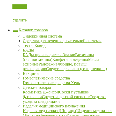
Корзина
Удалить
Каталог товаров
Эндокринная система
Средства для лечения дыхательной системы
Тесты Ковид
БАДы
БАДы производителя Эвалар
Витамины
(поливитамины)
Конфеты и леденцы
Масла
эфирные
Ранозаживляющие, повыш
регенерацию
Средства для ванн (соли, пенки...)
Вакцины
Гомеопатические средства
Гомеопатические средства Хель
Детские товары
Косметика Джонсон
Соски пустышки
бутылочки
Средства детской гигиены
Средства
ухода за младенцами
Изделия медицинского назначения
Изделия мед назнач (Шприцы)
Изделия мед назнач
(Тесты на беременность)
Изделия мед назнач