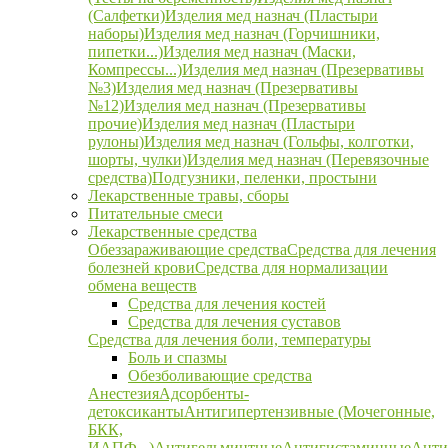
(Салфетки)
Изделия мед назнач (Пластыри
наборы)
Изделия мед назнач (Горчишники,
пипетки...)
Изделия мед назнач (Маски,
Компрессы...)
Изделия мед назнач (Презервативы
№3)
Изделия мед назнач (Презервативы
№12)
Изделия мед назнач (Презервативы
прочие)
Изделия мед назнач (Пластыри
рулоны)
Изделия мед назнач (Гольфы, колготки,
шорты, чулки)
Изделия мед назнач (Перевязочные
средства)
Подгузники, пеленки, простыни
Лекарственные травы, сборы
Питательные смеси
Лекарственные средства
Обеззараживающие средства
Средства для лечения
болезней крови
Средства для нормализации
обмена веществ
Средства для лечения костей
Средства для лечения суставов
Средства для лечения боли, температуры
Боль и спазмы
Обезболивающие средства
Анестезия
Адсорбенты-
детоксиканты
Антигипертензивные (Мочегонные,
БКК,
ИАПФ...)
Антигельминтные
Антигистаминные
Анти