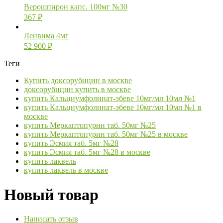
Верошпирон капс. 100мг №30
367
₽
Ленвима 4мг
52 900
₽
Теги
Купить доксорубицин в москве
доксорубицин купить в москве
купить Кальциумфолинат-эбеве 10мг/мл 10мл №1
купить Кальциумфолинат-эбеве 10мг/мл 10мл №1 в
москве
купить Меркаптопурин таб. 50мг №25
купить Меркаптопурин таб. 50мг №25 в москве
купить Эсмия таб. 5мг №28
купить Эсмия таб. 5мг №28 в москве
купить лаквель
купить лаквель в москве
Новый товар
Написать отзыв