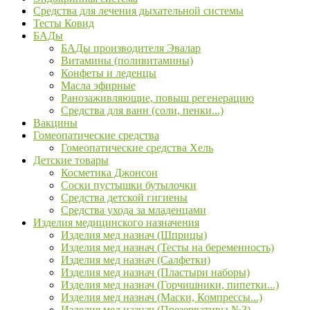
Средства для лечения дыхательной системы
Тесты Ковид
БАДы
БАДы производителя Эвалар
Витамины (поливитамины)
Конфеты и леденцы
Масла эфирные
Ранозаживляющие, повыш регенерацию
Средства для ванн (соли, пенки...)
Вакцины
Гомеопатические средства
Гомеопатические средства Хель
Детские товары
Косметика Джонсон
Соски пустышки бутылочки
Средства детской гигиены
Средства ухода за младенцами
Изделия медицинского назначения
Изделия мед назнач (Шприцы)
Изделия мед назнач (Тесты на беременность)
Изделия мед назнач (Салфетки)
Изделия мед назнач (Пластыри наборы)
Изделия мед назнач (Горчишники, пипетки...)
Изделия мед назнач (Маски, Компрессы...)
Изделия мед назнач (Презервативы №3)