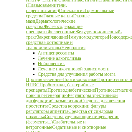
(Плазмозаменители,
парент.питание)
Гинекология
Гормональные
средства
Глазные капли
Глазные
мази
Дерматологические
средства
Железосодержащие
препараты
Желчегонные
Желудочно-кишечный-
тракт
Закрепляющие
Иммуномодуляторы
Йодсодерж
средства
Ноотропные и
транквилизаторы
Неврология
Антидепрессанты
Лечение алкоголизма
Нейролептик
Лечение никотиновой зависимости
Средства для улучшения работы мозга
Противоязвенные
Противорвотные
Противозачаточ
НПВС
Пробиотики, бактерийные
препараты
Противодиабетические
Противоастматич
повыш регенерацию
Регуляторы эректильной
дисфункции
Спазмолитики
Средства для лечения
простатита
Средства коррекции фигуры,
регуляторы аппетита
Средства от синдрома
похмелья
Средства улучшающие пищеварение
(ферменты...)
Слабительные и
ветрогонные
Седативные и снотворные