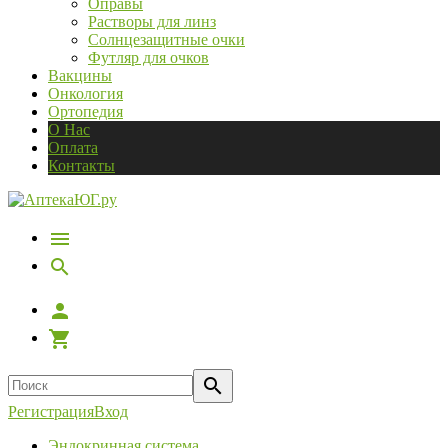
Оправы
Растворы для линз
Солнцезащитные очки
Футляр для очков
Вакцины
Онкология
Ортопедия
О Нас
Оплата
Контакты
Регистрация
Вход
Эндокринная система