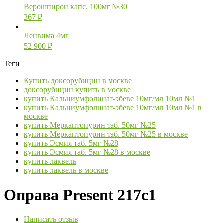
Верошпирон капс. 100мг №30
367
₽
Ленвима 4мг
52 900
₽
Теги
Купить доксорубицин в москве
доксорубицин купить в москве
купить Кальциумфолинат-эбеве 10мг/мл 10мл №1
купить Кальциумфолинат-эбеве 10мг/мл 10мл №1 в
москве
купить Меркаптопурин таб. 50мг №25
купить Меркаптопурин таб. 50мг №25 в москве
купить Эсмия таб. 5мг №28
купить Эсмия таб. 5мг №28 в москве
купить лаквель
купить лаквель в москве
Оправа Present 217c1
Написать отзыв