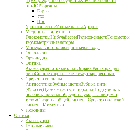
(ЦНС)
Сердечно-сосудистые
Лечение полости
рта
ЛОР органы
Горло
Ухо
Нос
Урологические
Ушные капли
Артрит
Медицинская техника
Глюкометры
Нибулайзеры
Пульсоксиметр
Тонометры
термометры
Ингаляторы
Минерально-столовая, питьевая вода
Онкология
Ортопедия
Оптика
Аксессуары
Готовые очки
Оправы
Растворы для
линз
Солнцезащитные очки
Футляр для очков
Средства гигиены
Антисептики
Зубные щетки
Зубные нити
(Флоссы)
Зубные пасты и порошки
Подгузники,
пеленки, простыни
Средства ухода за лицом и
телом
Средства общей гигиены
Средства женской
гигиены
Косметика
Ножницы
Оптика
Аксессуары
Готовые очки