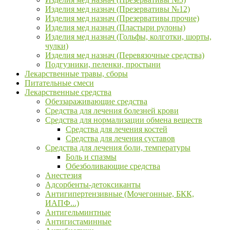
Изделия мед назнач (Презервативы №12)
Изделия мед назнач (Презервативы прочие)
Изделия мед назнач (Пластыри рулоны)
Изделия мед назнач (Гольфы, колготки, шорты,
чулки)
Изделия мед назнач (Перевязочные средства)
Подгузники, пеленки, простыни
Лекарственные травы, сборы
Питательные смеси
Лекарственные средства
Обеззараживающие средства
Средства для лечения болезней крови
Средства для нормализации обмена веществ
Средства для лечения костей
Средства для лечения суставов
Средства для лечения боли, температуры
Боль и спазмы
Обезболивающие средства
Анестезия
Адсорбенты-детоксиканты
Антигипертензивные (Мочегонные, БКК,
ИАПФ...)
Антигельминтные
Антигистаминные