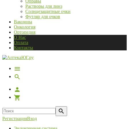
Оправы
Растворы для линз
Солнцезащитные очки
Футляр для очков
Вакцины
Онкология
Ортопедия
О Нас
Оплата
Контакты
Регистрация
Вход
Эндокринная система