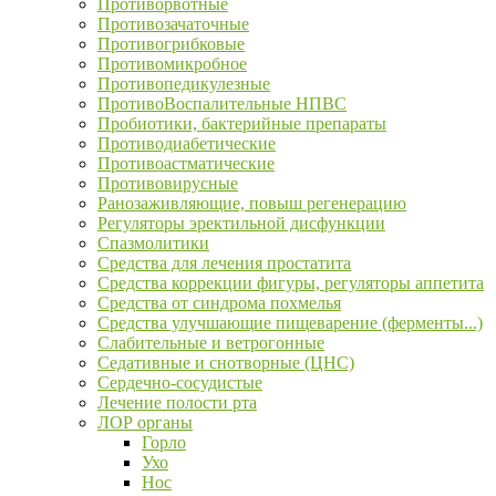
Противорвотные
Противозачаточные
Противогрибковые
Противомикробное
Противопедикулезные
ПротивоВоспалительные НПВС
Пробиотики, бактерийные препараты
Противодиабетические
Противоастматические
Противовирусные
Ранозаживляющие, повыш регенерацию
Регуляторы эректильной дисфункции
Спазмолитики
Средства для лечения простатита
Средства коррекции фигуры, регуляторы аппетита
Средства от синдрома похмелья
Средства улучшающие пищеварение (ферменты...)
Слабительные и ветрогонные
Седативные и снотворные (ЦНС)
Сердечно-сосудистые
Лечение полости рта
ЛОР органы
Горло
Ухо
Нос