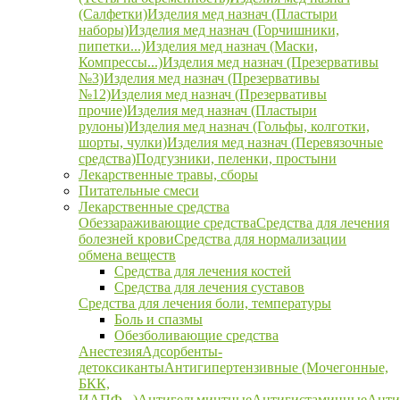
(Салфетки)
Изделия мед назнач (Пластыри
наборы)
Изделия мед назнач (Горчишники,
пипетки...)
Изделия мед назнач (Маски,
Компрессы...)
Изделия мед назнач (Презервативы
№3)
Изделия мед назнач (Презервативы
№12)
Изделия мед назнач (Презервативы
прочие)
Изделия мед назнач (Пластыри
рулоны)
Изделия мед назнач (Гольфы, колготки,
шорты, чулки)
Изделия мед назнач (Перевязочные
средства)
Подгузники, пеленки, простыни
Лекарственные травы, сборы
Питательные смеси
Лекарственные средства
Обеззараживающие средства
Средства для лечения
болезней крови
Средства для нормализации
обмена веществ
Средства для лечения костей
Средства для лечения суставов
Средства для лечения боли, температуры
Боль и спазмы
Обезболивающие средства
Анестезия
Адсорбенты-
детоксиканты
Антигипертензивные (Мочегонные,
БКК,
ИАПФ...)
Антигельминтные
Антигистаминные
Анти