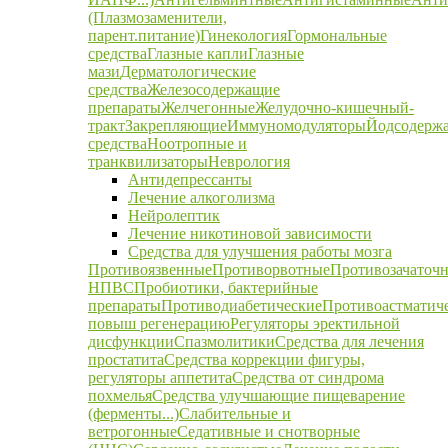
(Плазмозаменители,
парент.питание)
Гинекология
Гормональные
средства
Глазные капли
Глазные
мази
Дерматологические
средства
Железосодержащие
препараты
Желчегонные
Желудочно-кишечный-
тракт
Закрепляющие
Иммуномодуляторы
Йодсодерж
средства
Ноотропные и
транквилизаторы
Неврология
Антидепрессанты
Лечение алкоголизма
Нейролептик
Лечение никотиновой зависимости
Средства для улучшения работы мозга
Противоязвенные
Противорвотные
Противозачаточ
НПВС
Пробиотики, бактерийные
препараты
Противодиабетические
Противоастматич
повыш регенерацию
Регуляторы эректильной
дисфункции
Спазмолитики
Средства для лечения
простатита
Средства коррекции фигуры,
регуляторы аппетита
Средства от синдрома
похмелья
Средства улучшающие пищеварение
(ферменты...)
Слабительные и
ветрогонные
Седативные и снотворные