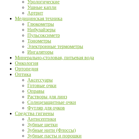
Урологические
Ушные капли
Артрит
Медицинская техника
Глюкометры
Нибулайзеры
Пульсоксиметр
Тонометры
Электронные термометры
Ингаляторы
Минерально-столовая, питьевая вода
Онкология
Ортопедия
Оптика
Аксессуары
Готовые очки
Оправы
Растворы для линз
Солнцезащитные очки
Футляр для очков
Средства гигиены
Антисептики
Зубные щетки
Зубные нити (Флоссы)
Зубные пасты и порошки