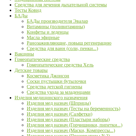
Средства для лечения дыхательной системы
Тесты Ковид
БАДы
БАДы производителя Эвалар
Витамины (поливитамины)
Конфеты и леденцы
Масла эфирные
Ранозаживляющие, повыш регенерацию
Средства для ванн (соли, пенки...)
Вакцины
Гомеопатические средства
Гомеопатические средства Хель
Детские товары
Косметика Джонсон
Соски пустышки бутылочки
Средства детской гигиены
Средства ухода за младенцами
Изделия медицинского назначения
Изделия мед назнач (Шприцы)
Изделия мед назнач (Тесты на беременность)
Изделия мед назнач (Салфетки)
Изделия мед назнач (Пластыри наборы)
Изделия мед назнач (Горчишники, пипетки...)
Изделия мед назнач (Маски, Компрессы...)
Изделия мед назнач (Презервативы №3)