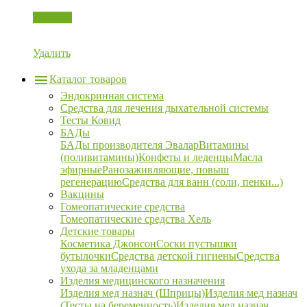
Корзина
Удалить
Каталог товаров
Эндокринная система
Средства для лечения дыхательной системы
Тесты Ковид
БАДы
БАДы производителя Эвалар
Витамины
(поливитамины)
Конфеты и леденцы
Масла
эфирные
Ранозаживляющие, повыш
регенерацию
Средства для ванн (соли, пенки...)
Вакцины
Гомеопатические средства
Гомеопатические средства Хель
Детские товары
Косметика Джонсон
Соски пустышки
бутылочки
Средства детской гигиены
Средства
ухода за младенцами
Изделия медицинского назначения
Изделия мед назнач (Шприцы)
Изделия мед назнач
(Тесты на беременность)
Изделия мед назнач