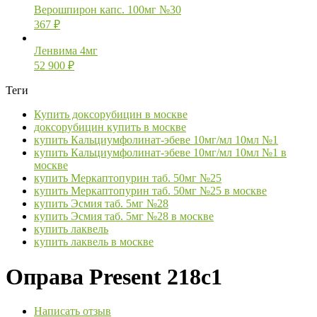
Верошпирон капс. 100мг №30
367
₽
Ленвима 4мг
52 900
₽
Теги
Купить доксорубицин в москве
доксорубицин купить в москве
купить Кальциумфолинат-эбеве 10мг/мл 10мл №1
купить Кальциумфолинат-эбеве 10мг/мл 10мл №1 в
москве
купить Меркаптопурин таб. 50мг №25
купить Меркаптопурин таб. 50мг №25 в москве
купить Эсмия таб. 5мг №28
купить Эсмия таб. 5мг №28 в москве
купить лаквель
купить лаквель в москве
Оправа Present 218c1
Написать отзыв