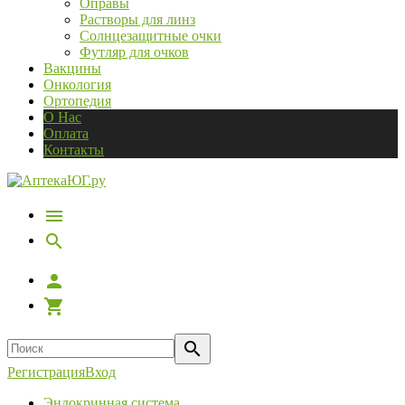
Оправы
Растворы для линз
Солнцезащитные очки
Футляр для очков
Вакцины
Онкология
Ортопедия
О Нас
Оплата
Контакты
Регистрация
Вход
Эндокринная система