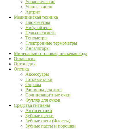
Урологические
Ушные капли
Артрит
Медицинская техника
Глюкометры
Нибулайзеры
Пульсоксиметр
Тонометры
Электронные термометры
Ингаляторы
Минерально-столовая, питьевая вода
Онкология
Ортопедия
Оптика
Аксессуары
Готовые очки
Оправы
Растворы для линз
Солнцезащитные очки
Футляр для очков
Средства гигиены
Антисептики
Зубные щетки
Зубные нити (Флоссы)
Зубные пасты и порошки