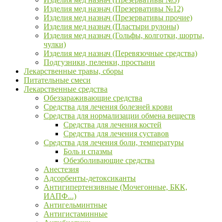
Изделия мед назнач (Презервативы №12)
Изделия мед назнач (Презервативы прочие)
Изделия мед назнач (Пластыри рулоны)
Изделия мед назнач (Гольфы, колготки, шорты,
чулки)
Изделия мед назнач (Перевязочные средства)
Подгузники, пеленки, простыни
Лекарственные травы, сборы
Питательные смеси
Лекарственные средства
Обеззараживающие средства
Средства для лечения болезней крови
Средства для нормализации обмена веществ
Средства для лечения костей
Средства для лечения суставов
Средства для лечения боли, температуры
Боль и спазмы
Обезболивающие средства
Анестезия
Адсорбенты-детоксиканты
Антигипертензивные (Мочегонные, БКК,
ИАПФ...)
Антигельминтные
Антигистаминные