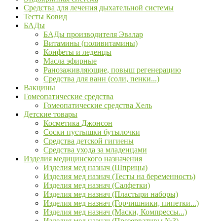
Средства для лечения дыхательной системы
Тесты Ковид
БАДы
БАДы производителя Эвалар
Витамины (поливитамины)
Конфеты и леденцы
Масла эфирные
Ранозаживляющие, повыш регенерацию
Средства для ванн (соли, пенки...)
Вакцины
Гомеопатические средства
Гомеопатические средства Хель
Детские товары
Косметика Джонсон
Соски пустышки бутылочки
Средства детской гигиены
Средства ухода за младенцами
Изделия медицинского назначения
Изделия мед назнач (Шприцы)
Изделия мед назнач (Тесты на беременность)
Изделия мед назнач (Салфетки)
Изделия мед назнач (Пластыри наборы)
Изделия мед назнач (Горчишники, пипетки...)
Изделия мед назнач (Маски, Компрессы...)
Изделия мед назнач (Презервативы №3)