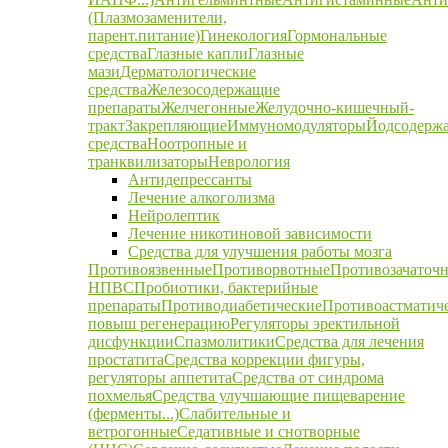
(Плазмозаменители,
парент.питание)
Гинекология
Гормональные
средства
Глазные капли
Глазные
мази
Дерматологические
средства
Железосодержащие
препараты
Желчегонные
Желудочно-кишечный-
тракт
Закрепляющие
Иммуномодуляторы
Йодсодерж
средства
Ноотропные и
транквилизаторы
Неврология
Антидепрессанты
Лечение алкоголизма
Нейролептик
Лечение никотиновой зависимости
Средства для улучшения работы мозга
Противоязвенные
Противорвотные
Противозачаточ
НПВС
Пробиотики, бактерийные
препараты
Противодиабетические
Противоастматич
повыш регенерацию
Регуляторы эректильной
дисфункции
Спазмолитики
Средства для лечения
простатита
Средства коррекции фигуры,
регуляторы аппетита
Средства от синдрома
похмелья
Средства улучшающие пищеварение
(ферменты...)
Слабительные и
ветрогонные
Седативные и снотворные