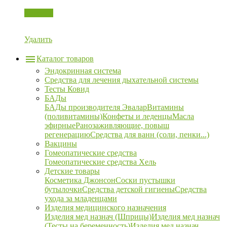
Корзина
Удалить
Каталог товаров
Эндокринная система
Средства для лечения дыхательной системы
Тесты Ковид
БАДы
БАДы производителя Эвалар
Витамины
(поливитамины)
Конфеты и леденцы
Масла
эфирные
Ранозаживляющие, повыш
регенерацию
Средства для ванн (соли, пенки...)
Вакцины
Гомеопатические средства
Гомеопатические средства Хель
Детские товары
Косметика Джонсон
Соски пустышки
бутылочки
Средства детской гигиены
Средства
ухода за младенцами
Изделия медицинского назначения
Изделия мед назнач (Шприцы)
Изделия мед назнач
(Тесты на беременность)
Изделия мед назнач