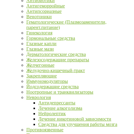
Антибиотики
Антигеморройные
Антипсориазные
Венотоники
Гематологические (Плазмозаменители,
парент.питание)
Гинекология
Гормональные средства
Глазные капли
Глазные мази
Дерматологические средства
Железосодержащие препараты
Желчегонные
Желудочно-кишечный-тракт
Закрепляющие
Иммуномодуляторы
Йодсодержащие средства
Ноотропные и транквилизаторы
Неврология
Антидепрессанты
Лечение алкоголизма
Нейролептик
Лечение никотиновой зависимости
Средства для улучшения работы мозга
Противоязвенные