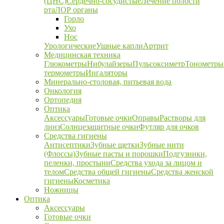
(ЦНС)
Сердечно-сосудистые
Лечение полости
рта
ЛОР органы
Горло
Ухо
Нос
Урологические
Ушные капли
Артрит
Медицинская техника
Глюкометры
Нибулайзеры
Пульсоксиметр
Тонометры
термометры
Ингаляторы
Минерально-столовая, питьевая вода
Онкология
Ортопедия
Оптика
Аксессуары
Готовые очки
Оправы
Растворы для
линз
Солнцезащитные очки
Футляр для очков
Средства гигиены
Антисептики
Зубные щетки
Зубные нити
(Флоссы)
Зубные пасты и порошки
Подгузники,
пеленки, простыни
Средства ухода за лицом и
телом
Средства общей гигиены
Средства женской
гигиены
Косметика
Ножницы
Оптика
Аксессуары
Готовые очки