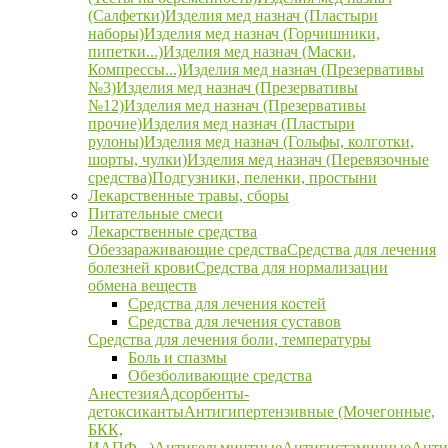
(Салфетки)
Изделия мед назнач (Пластыри
наборы)
Изделия мед назнач (Горчишники,
пипетки...)
Изделия мед назнач (Маски,
Компрессы...)
Изделия мед назнач (Презервативы
№3)
Изделия мед назнач (Презервативы
№12)
Изделия мед назнач (Презервативы
прочие)
Изделия мед назнач (Пластыри
рулоны)
Изделия мед назнач (Гольфы, колготки,
шорты, чулки)
Изделия мед назнач (Перевязочные
средства)
Подгузники, пеленки, простыни
Лекарственные травы, сборы
Питательные смеси
Лекарственные средства
Обеззараживающие средства
Средства для лечения
болезней крови
Средства для нормализации
обмена веществ
Средства для лечения костей
Средства для лечения суставов
Средства для лечения боли, температуры
Боль и спазмы
Обезболивающие средства
Анестезия
Адсорбенты-
детоксиканты
Антигипертензивные (Мочегонные,
БКК,
ИАПФ...)
Антигельминтные
Антигистаминные
Анти