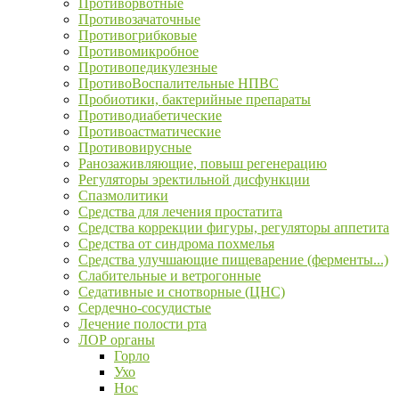
Противорвотные
Противозачаточные
Противогрибковые
Противомикробное
Противопедикулезные
ПротивоВоспалительные НПВС
Пробиотики, бактерийные препараты
Противодиабетические
Противоастматические
Противовирусные
Ранозаживляющие, повыш регенерацию
Регуляторы эректильной дисфункции
Спазмолитики
Средства для лечения простатита
Средства коррекции фигуры, регуляторы аппетита
Средства от синдрома похмелья
Средства улучшающие пищеварение (ферменты...)
Слабительные и ветрогонные
Седативные и снотворные (ЦНС)
Сердечно-сосудистые
Лечение полости рта
ЛОР органы
Горло
Ухо
Нос