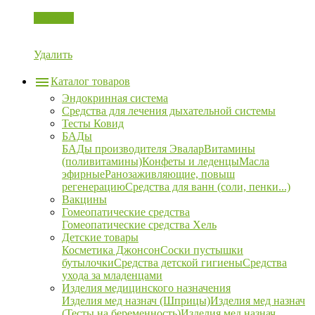
Корзина
Удалить
Каталог товаров
Эндокринная система
Средства для лечения дыхательной системы
Тесты Ковид
БАДы
БАДы производителя Эвалар
Витамины
(поливитамины)
Конфеты и леденцы
Масла
эфирные
Ранозаживляющие, повыш
регенерацию
Средства для ванн (соли, пенки...)
Вакцины
Гомеопатические средства
Гомеопатические средства Хель
Детские товары
Косметика Джонсон
Соски пустышки
бутылочки
Средства детской гигиены
Средства
ухода за младенцами
Изделия медицинского назначения
Изделия мед назнач (Шприцы)
Изделия мед назнач
(Тесты на беременность)
Изделия мед назнач