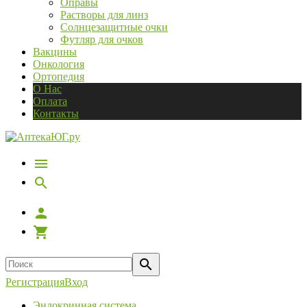
Оправы
Растворы для линз
Солнцезащитные очки
Футляр для очков
Вакцины
Онкология
Ортопедия
О Нас
Оплата
Контакты
Регистрация
Вход
Эндокринная система