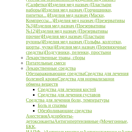
(Салфетки)
Изделия мед назнач (Пластыри
наборы)
Изделия мед назнач (Горчишники,
пипетки...)
Изделия мед назнач (Маски,
Компрессы...)
Изделия мед назнач (Презервативы
№3)
Изделия мед назнач (Презервативы
№12)
Изделия мед назнач (Презервативы
прочие)
Изделия мед назнач (Пластыри
рулоны)
Изделия мед назнач (Гольфы, колготки,
шорты, чулки)
Изделия мед назнач (Перевязочные
средства)
Подгузники, пеленки, простыни
Лекарственные травы, сборы
Питательные смеси
Лекарственные средства
Обеззараживающие средства
Средства для лечения
болезней крови
Средства для нормализации
обмена веществ
Средства для лечения костей
Средства для лечения суставов
Средства для лечения боли, температуры
Боль и спазмы
Обезболивающие средства
Анестезия
Адсорбенты-
детоксиканты
Антигипертензивные (Мочегонные,
БКК,
ИАПФ...)
Антигельминтные
Антигистаминные
Анти