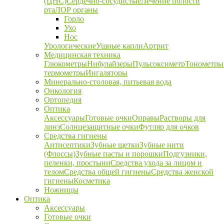
(ЦНС)
Сердечно-сосудистые
Лечение полости
рта
ЛОР органы
Горло
Ухо
Нос
Урологические
Ушные капли
Артрит
Медицинская техника
Глюкометры
Нибулайзеры
Пульсоксиметр
Тонометры
термометры
Ингаляторы
Минерально-столовая, питьевая вода
Онкология
Ортопедия
Оптика
Аксессуары
Готовые очки
Оправы
Растворы для
линз
Солнцезащитные очки
Футляр для очков
Средства гигиены
Антисептики
Зубные щетки
Зубные нити
(Флоссы)
Зубные пасты и порошки
Подгузники,
пеленки, простыни
Средства ухода за лицом и
телом
Средства общей гигиены
Средства женской
гигиены
Косметика
Ножницы
Оптика
Аксессуары
Готовые очки