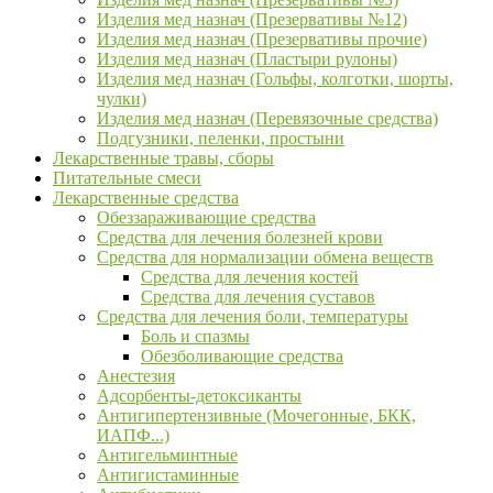
Изделия мед назнач (Презервативы №12)
Изделия мед назнач (Презервативы прочие)
Изделия мед назнач (Пластыри рулоны)
Изделия мед назнач (Гольфы, колготки, шорты,
чулки)
Изделия мед назнач (Перевязочные средства)
Подгузники, пеленки, простыни
Лекарственные травы, сборы
Питательные смеси
Лекарственные средства
Обеззараживающие средства
Средства для лечения болезней крови
Средства для нормализации обмена веществ
Средства для лечения костей
Средства для лечения суставов
Средства для лечения боли, температуры
Боль и спазмы
Обезболивающие средства
Анестезия
Адсорбенты-детоксиканты
Антигипертензивные (Мочегонные, БКК,
ИАПФ...)
Антигельминтные
Антигистаминные