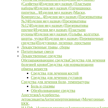
(Салфетки)
Изделия мед назнач (Пластыри
наборы)
Изделия мед назнач (Горчишники,
пипетки...)
Изделия мед назнач (Маски,
Компрессы...)
Изделия мед назнач (Презервативы
№3)
Изделия мед назнач (Презервативы
№12)
Изделия мед назнач (Презервативы
прочие)
Изделия мед назнач (Пластыри
рулоны)
Изделия мед назнач (Гольфы, колготки,
шорты, чулки)
Изделия мед назнач (Перевязочные
средства)
Подгузники, пеленки, простыни
Лекарственные травы, сборы
Питательные смеси
Лекарственные средства
Обеззараживающие средства
Средства для лечения
болезней крови
Средства для нормализации
обмена веществ
Средства для лечения костей
Средства для лечения суставов
Средства для лечения боли, температуры
Боль и спазмы
Обезболивающие средства
Анестезия
Адсорбенты-
детоксиканты
Антигипертензивные (Мочегонные,
БКК,
ИАПФ...)
Антигельминтные
Антигистаминные
Анти