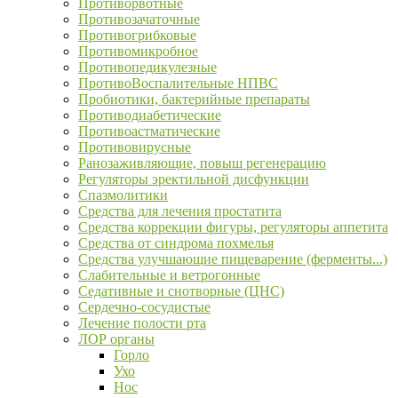
Противорвотные
Противозачаточные
Противогрибковые
Противомикробное
Противопедикулезные
ПротивоВоспалительные НПВС
Пробиотики, бактерийные препараты
Противодиабетические
Противоастматические
Противовирусные
Ранозаживляющие, повыш регенерацию
Регуляторы эректильной дисфункции
Спазмолитики
Средства для лечения простатита
Средства коррекции фигуры, регуляторы аппетита
Средства от синдрома похмелья
Средства улучшающие пищеварение (ферменты...)
Слабительные и ветрогонные
Седативные и снотворные (ЦНС)
Сердечно-сосудистые
Лечение полости рта
ЛОР органы
Горло
Ухо
Нос