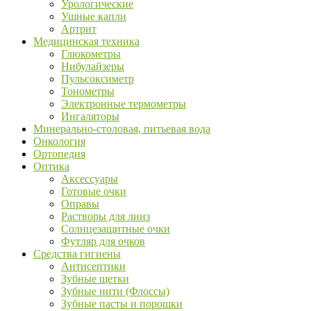
Урологические
Ушные капли
Артрит
Медицинская техника
Глюкометры
Нибулайзеры
Пульсоксиметр
Тонометры
Электронные термометры
Ингаляторы
Минерально-столовая, питьевая вода
Онкология
Ортопедия
Оптика
Аксессуары
Готовые очки
Оправы
Растворы для линз
Солнцезащитные очки
Футляр для очков
Средства гигиены
Антисептики
Зубные щетки
Зубные нити (Флоссы)
Зубные пасты и порошки