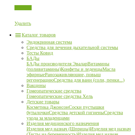
Корзина
Удалить
Каталог товаров
Эндокринная система
Средства для лечения дыхательной системы
Тесты Ковид
БАДы
БАДы производителя Эвалар
Витамины
(поливитамины)
Конфеты и леденцы
Масла
эфирные
Ранозаживляющие, повыш
регенерацию
Средства для ванн (соли, пенки...)
Вакцины
Гомеопатические средства
Гомеопатические средства Хель
Детские товары
Косметика Джонсон
Соски пустышки
бутылочки
Средства детской гигиены
Средства
ухода за младенцами
Изделия медицинского назначения
Изделия мед назнач (Шприцы)
Изделия мед назнач
(Тесты на беременность)
Изделия мед назнач