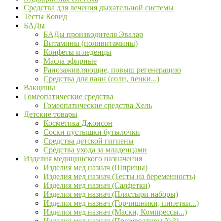
Средства для лечения дыхательной системы
Тесты Ковид
БАДы
БАДы производителя Эвалар
Витамины (поливитамины)
Конфеты и леденцы
Масла эфирные
Ранозаживляющие, повыш регенерацию
Средства для ванн (соли, пенки...)
Вакцины
Гомеопатические средства
Гомеопатические средства Хель
Детские товары
Косметика Джонсон
Соски пустышки бутылочки
Средства детской гигиены
Средства ухода за младенцами
Изделия медицинского назначения
Изделия мед назнач (Шприцы)
Изделия мед назнач (Тесты на беременность)
Изделия мед назнач (Салфетки)
Изделия мед назнач (Пластыри наборы)
Изделия мед назнач (Горчишники, пипетки...)
Изделия мед назнач (Маски, Компрессы...)
Изделия мед назнач (Презервативы №3)