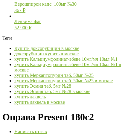
Верошпирон капс. 100мг №30
367
₽
Ленвима 4мг
52 900
₽
Теги
Купить доксорубицин в москве
доксорубицин купить в москве
купить Кальциумфолинат-эбеве 10мг/мл 10мл №1
купить Кальциумфолинат-эбеве 10мг/мл 10мл №1 в
москве
купить Меркаптопурин таб. 50мг №25
купить Меркаптопурин таб. 50мг №25 в москве
купить Эсмия таб. 5мг №28
купить Эсмия таб. 5мг №28 в москве
купить лаквель
купить лаквель в москве
Оправа Present 180c2
Написать отзыв