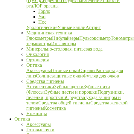
(ЦНС)
Сердечно-сосудистые
Лечение полости
рта
ЛОР органы
Горло
Ухо
Нос
Урологические
Ушные капли
Артрит
Медицинская техника
Глюкометры
Нибулайзеры
Пульсоксиметр
Тонометры
термометры
Ингаляторы
Минерально-столовая, питьевая вода
Онкология
Ортопедия
Оптика
Аксессуары
Готовые очки
Оправы
Растворы для
линз
Солнцезащитные очки
Футляр для очков
Средства гигиены
Антисептики
Зубные щетки
Зубные нити
(Флоссы)
Зубные пасты и порошки
Подгузники,
пеленки, простыни
Средства ухода за лицом и
телом
Средства общей гигиены
Средства женской
гигиены
Косметика
Ножницы
Оптика
Аксессуары
Готовые очки