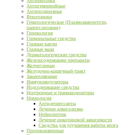
Антибиотики
Антигеморройные
Антипсориазные
Венотоники
Гематологические (Плазмозаменители,
парент.питание)
Гинекология
Гормональные средства
Глазные капли
Глазные мази
Дерматологические средства
Железосодержащие препараты
Желчегонные
Желудочно-кишечный-тракт
Закрепляющие
Иммуномодуляторы
Йодсодержащие средства
Ноотропные и транквилизаторы
Неврология
Антидепрессанты
Лечение алкоголизма
Нейролептик
Лечение никотиновой зависимости
Средства для улучшения работы мозга
Противоязвенные