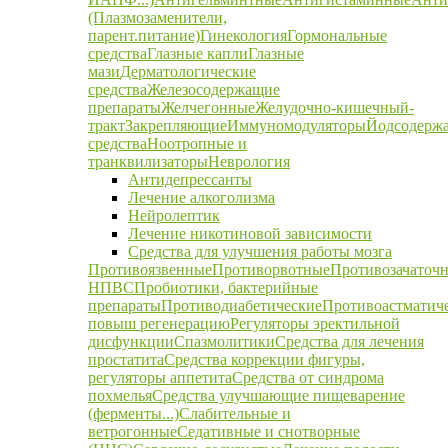
(Плазмозаменители,
парент.питание)
Гинекология
Гормональные
средства
Глазные капли
Глазные
мази
Дерматологические
средства
Железосодержащие
препараты
Желчегонные
Желудочно-кишечный-
тракт
Закрепляющие
Иммуномодуляторы
Йодсодерж
средства
Ноотропные и
транквилизаторы
Неврология
Антидепрессанты
Лечение алкоголизма
Нейролептик
Лечение никотиновой зависимости
Средства для улучшения работы мозга
Противоязвенные
Противорвотные
Противозачаточ
НПВС
Пробиотики, бактерийные
препараты
Противодиабетические
Противоастматич
повыш регенерацию
Регуляторы эректильной
дисфункции
Спазмолитики
Средства для лечения
простатита
Средства коррекции фигуры,
регуляторы аппетита
Средства от синдрома
похмелья
Средства улучшающие пищеварение
(ферменты...)
Слабительные и
ветрогонные
Седативные и снотворные