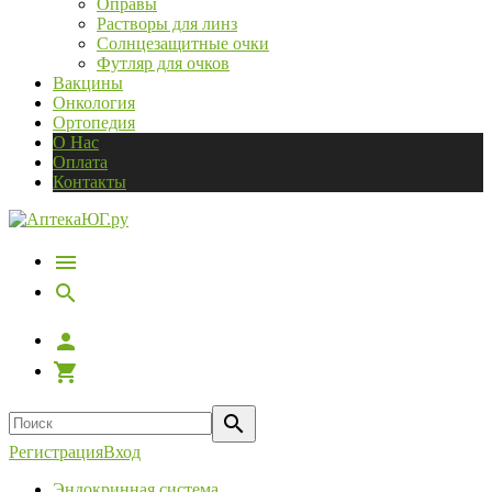
Оправы
Растворы для линз
Солнцезащитные очки
Футляр для очков
Вакцины
Онкология
Ортопедия
О Нас
Оплата
Контакты
Регистрация
Вход
Эндокринная система