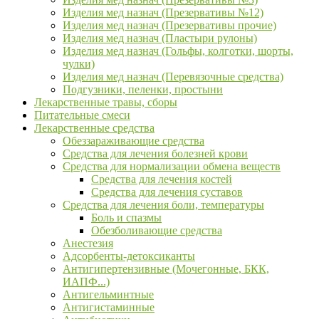
Изделия мед назнач (Презервативы №12)
Изделия мед назнач (Презервативы прочие)
Изделия мед назнач (Пластыри рулоны)
Изделия мед назнач (Гольфы, колготки, шорты,
чулки)
Изделия мед назнач (Перевязочные средства)
Подгузники, пеленки, простыни
Лекарственные травы, сборы
Питательные смеси
Лекарственные средства
Обеззараживающие средства
Средства для лечения болезней крови
Средства для нормализации обмена веществ
Средства для лечения костей
Средства для лечения суставов
Средства для лечения боли, температуры
Боль и спазмы
Обезболивающие средства
Анестезия
Адсорбенты-детоксиканты
Антигипертензивные (Мочегонные, БКК,
ИАПФ...)
Антигельминтные
Антигистаминные