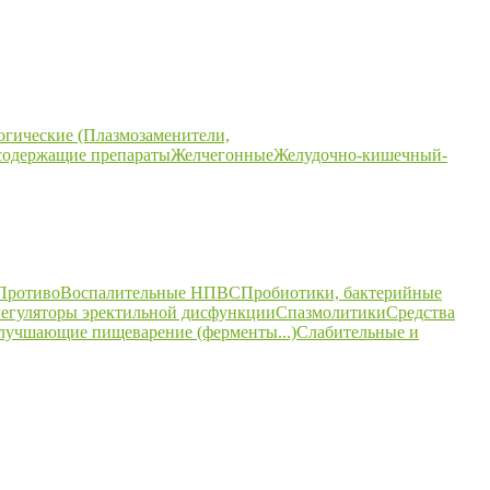
огические (Плазмозаменители,
содержащие препараты
Желчегонные
Желудочно-кишечный-
ПротивоВоспалительные НПВС
Пробиотики, бактерийные
егуляторы эректильной дисфункции
Спазмолитики
Средства
улучшающие пищеварение (ферменты...)
Слабительные и