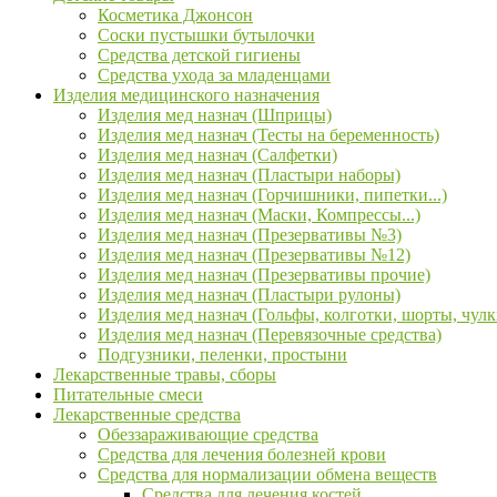
Косметика Джонсон
Соски пустышки бутылочки
Средства детской гигиены
Средства ухода за младенцами
Изделия медицинского назначения
Изделия мед назнач (Шприцы)
Изделия мед назнач (Тесты на беременность)
Изделия мед назнач (Салфетки)
Изделия мед назнач (Пластыри наборы)
Изделия мед назнач (Горчишники, пипетки...)
Изделия мед назнач (Маски, Компрессы...)
Изделия мед назнач (Презервативы №3)
Изделия мед назнач (Презервативы №12)
Изделия мед назнач (Презервативы прочие)
Изделия мед назнач (Пластыри рулоны)
Изделия мед назнач (Гольфы, колготки, шорты, чулк
Изделия мед назнач (Перевязочные средства)
Подгузники, пеленки, простыни
Лекарственные травы, сборы
Питательные смеси
Лекарственные средства
Обеззараживающие средства
Средства для лечения болезней крови
Средства для нормализации обмена веществ
Средства для лечения костей