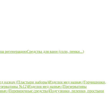
ыш регенерацию
Средства для ванн (соли, пенки...)
ед назнач (Пластыри наборы)
Изделия мед назнач (Горчишники,
езервативы №12)
Изделия мед назнач (Презервативы
знач (Перевязочные средства)
Подгузники, пеленки, простыни