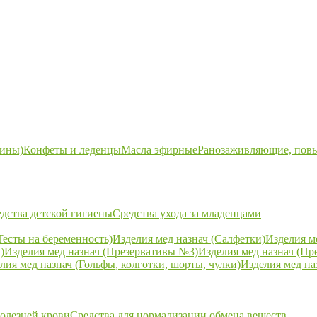
ины)
Конфеты и леденцы
Масла эфирные
Ранозаживляющие, пов
дства детской гигиены
Средства ухода за младенцами
Тесты на беременность)
Изделия мед назнач (Салфетки)
Изделия м
)
Изделия мед назнач (Презервативы №3)
Изделия мед назнач (Пр
лия мед назнач (Гольфы, колготки, шорты, чулки)
Изделия мед на
болезней крови
Средства для нормализации обмена веществ