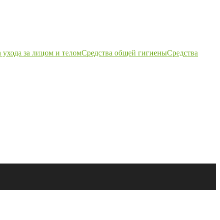
 ухода за лицом и телом
Средства общей гигиены
Средства