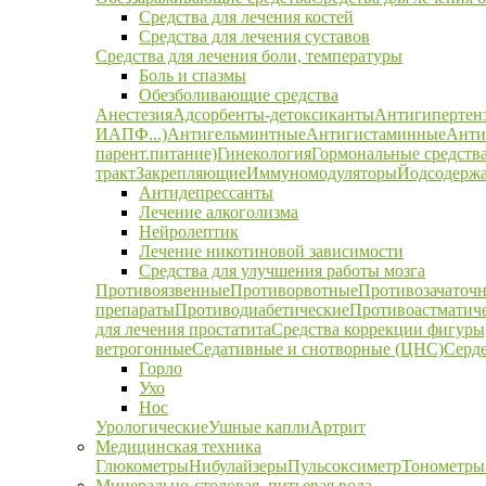
Средства для лечения костей
Средства для лечения суставов
Средства для лечения боли, температуры
Боль и спазмы
Обезболивающие средства
Анестезия
Адсорбенты-детоксиканты
Антигипертен
ИАПФ...)
Антигельминтные
Антигистаминные
Анти
парент.питание)
Гинекология
Гормональные средств
тракт
Закрепляющие
Иммуномодуляторы
Йодсодержа
Антидепрессанты
Лечение алкоголизма
Нейролептик
Лечение никотиновой зависимости
Средства для улучшения работы мозга
Противоязвенные
Противорвотные
Противозачаточ
препараты
Противодиабетические
Противоастматич
для лечения простатита
Средства коррекции фигуры,
ветрогонные
Седативные и снотворные (ЦНС)
Серд
Горло
Ухо
Нос
Урологические
Ушные капли
Артрит
Медицинская техника
Глюкометры
Нибулайзеры
Пульсоксиметр
Тонометры
Минерально-столовая, питьевая вода