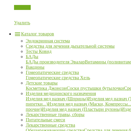
Корзина
Удалить
Каталог товаров
Эндокринная система
Средства для лечения дыхательной системы
Тесты Ковид
БАДы
БАДы производителя Эвалар
Витамины (поливитам
Вакцины
Гомеопатические средства
Гомеопатические средства Хель
Детские товары
Косметика Джонсон
Соски пустышки бутылочки
Сре
Изделия медицинского назначения
Изделия мед назнач (Шприцы)
Изделия мед назнач (
пипетки...)
Изделия мед назнач (Маски, Компрессы...
прочие)
Изделия мед назнач (Пластыри рулоны)
Изде
Лекарственные травы, сборы
Питательные смеси
Лекарственные средства
Обеззараживающие средства
Средства для лечения 