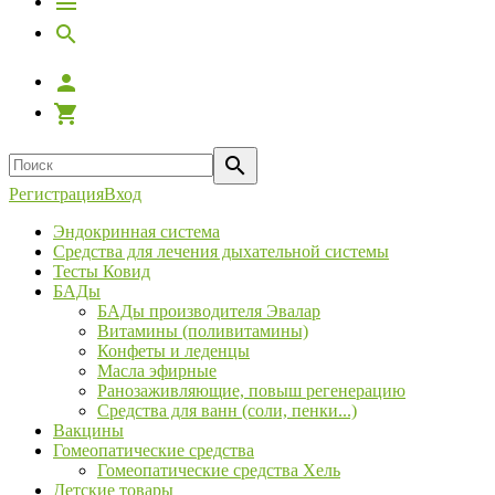
Регистрация
Вход
Эндокринная система
Средства для лечения дыхательной системы
Тесты Ковид
БАДы
БАДы производителя Эвалар
Витамины (поливитамины)
Конфеты и леденцы
Масла эфирные
Ранозаживляющие, повыш регенерацию
Средства для ванн (соли, пенки...)
Вакцины
Гомеопатические средства
Гомеопатические средства Хель
Детские товары