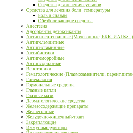
Средства для лечения суставов
Средства для лечения боли, температуры
Боль и спазмы
Обезболивающие средства
Анестезия
Адсорбенты-детоксиканты
Антигипертензивные (Мочегонные, БКК, ИАПФ...)
Антигельминтные
Антигистаминные
Антибиотики
Антигеморройные
Антипсориазные
Венотоники
Гематологические (Плазмозаменители, парент.пита
Гинекология
Гормональные средства
Глазные капли
Глазные мази
Дерматологические средства
Железосодержащие препараты
Желчегонные
Желудочно-кишечный-тракт
Закрепляющие
Иммуномодуляторы
Йодсодержащие средства