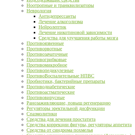
Ноотропные и транквилизаторы
Неврология
Антидепрессанты
Лечение алкоголизма
Нейролептик
Лечение никотиновой зависимости
Средства для улучшения работы мозга
Противоязвенные
Противорвотные
Противозачаточные
Противогрибковые
Противомикробное
Противопедикулезные
ПротивоВоспалительные НПВС
Пробиотики, бактерийные препараты
Противодиабетические
Противоастматические
Противовирусные
Ранозаживляющие, повыш регенерацию
Регуляторы эректильной дисфункции
Спазмолитики
Средства для лечения простатита
Средства коррекции фигуры, регуляторы аппетита
Средства от синдрома похмелья