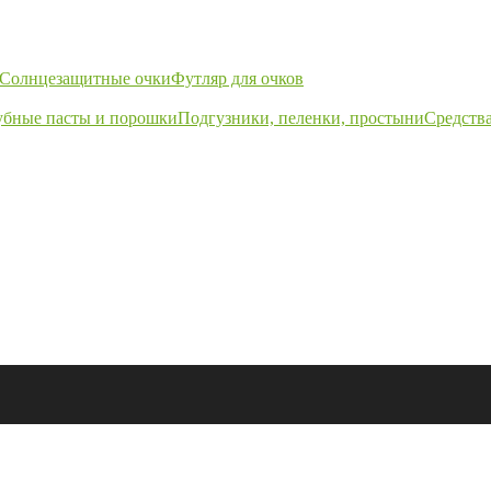
Солнцезащитные очки
Футляр для очков
убные пасты и порошки
Подгузники, пеленки, простыни
Средства