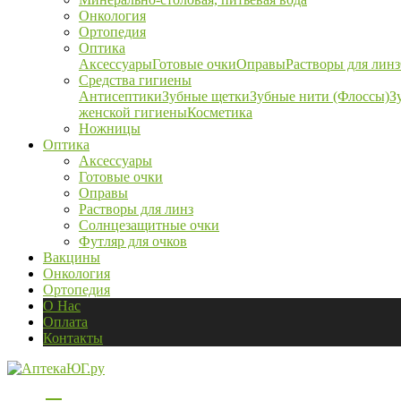
Онкология
Ортопедия
Оптика
Аксессуары
Готовые очки
Оправы
Растворы для линз
Средства гигиены
Антисептики
Зубные щетки
Зубные нити (Флоссы)
З
женской гигиены
Косметика
Ножницы
Оптика
Аксессуары
Готовые очки
Оправы
Растворы для линз
Солнцезащитные очки
Футляр для очков
Вакцины
Онкология
Ортопедия
О Нас
Оплата
Контакты