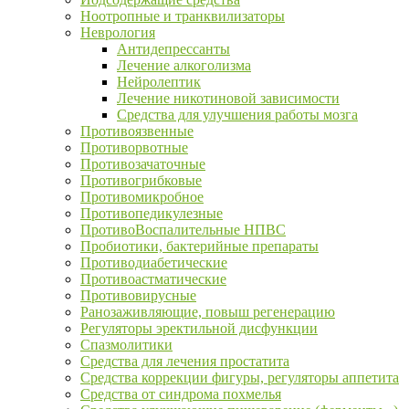
Ноотропные и транквилизаторы
Неврология
Антидепрессанты
Лечение алкоголизма
Нейролептик
Лечение никотиновой зависимости
Средства для улучшения работы мозга
Противоязвенные
Противорвотные
Противозачаточные
Противогрибковые
Противомикробное
Противопедикулезные
ПротивоВоспалительные НПВС
Пробиотики, бактерийные препараты
Противодиабетические
Противоастматические
Противовирусные
Ранозаживляющие, повыш регенерацию
Регуляторы эректильной дисфункции
Спазмолитики
Средства для лечения простатита
Средства коррекции фигуры, регуляторы аппетита
Средства от синдрома похмелья