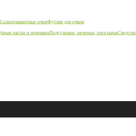
Солнцезащитные очки
Футляр для очков
убные пасты и порошки
Подгузники, пеленки, простыни
Средства