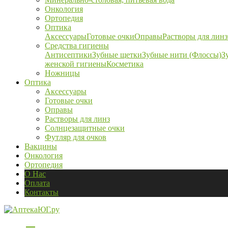
Онкология
Ортопедия
Оптика
Аксессуары
Готовые очки
Оправы
Растворы для линз
Средства гигиены
Антисептики
Зубные щетки
Зубные нити (Флоссы)
З
женской гигиены
Косметика
Ножницы
Оптика
Аксессуары
Готовые очки
Оправы
Растворы для линз
Солнцезащитные очки
Футляр для очков
Вакцины
Онкология
Ортопедия
О Нас
Оплата
Контакты