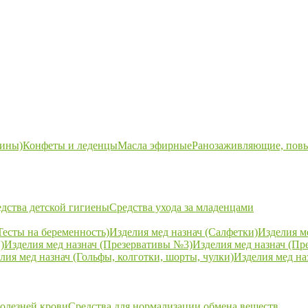
ины)
Конфеты и леденцы
Масла эфирные
Ранозаживляющие, пов
дства детской гигиены
Средства ухода за младенцами
Тесты на беременность)
Изделия мед назнач (Салфетки)
Изделия м
)
Изделия мед назнач (Презервативы №3)
Изделия мед назнач (Пр
лия мед назнач (Гольфы, колготки, шорты, чулки)
Изделия мед на
болезней крови
Средства для нормализации обмена веществ