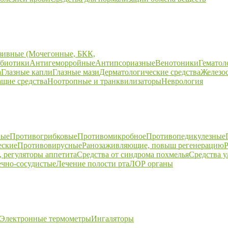
зивные (Мочегонные, БКК,
биотики
Антигеморройные
Антипсориазные
Венотоники
Гематол
а
Глазные капли
Глазные мази
Дерматологические средства
Железо
щие средства
Ноотропные и транквилизаторы
Неврология
ные
Противогрибковые
Противомикробное
Противопедикулезные
еские
Противовирусные
Ранозаживляющие, повыш регенерацию
Р
 регуляторы аппетита
Средства от синдрома похмелья
Средства 
ечно-сосудистые
Лечение полости рта
ЛОР органы
Электронные термометры
Ингаляторы