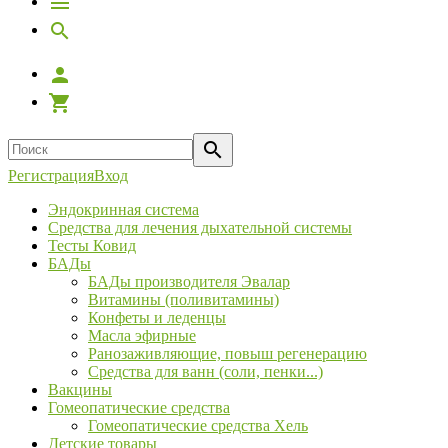
Регистрация
Вход
Эндокринная система
Средства для лечения дыхательной системы
Тесты Ковид
БАДы
БАДы производителя Эвалар
Витамины (поливитамины)
Конфеты и леденцы
Масла эфирные
Ранозаживляющие, повыш регенерацию
Средства для ванн (соли, пенки...)
Вакцины
Гомеопатические средства
Гомеопатические средства Хель
Детские товары