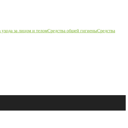
 ухода за лицом и телом
Средства общей гигиены
Средства