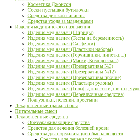
Косметика Джонсон
Соски пустышки бутылочки
Средства детской гигиены
Средства ухода за младенцами
Изделия медицинского назначения
Изделия мед назнач (Шприцы)
Изделия мед назнач (Тесты на беременность)
Изделия мед назнач (Салфетки)
Изделия мед назнач (Пластыри наборы)
Изделия мед назнач (Горчишники, пипетки...)
Изделия мед назнач (Маски, Компрессы...)
Изделия мед назнач (Презервативы №3)
Изделия мед назнач (Презервативы №12)
Изделия мед назнач (Презервативы прочие)
Изделия мед назнач (Пластыри рулоны)
Изделия мед назнач (Гольфы, колготки, шорты, чулк
Изделия мед назнач (Перевязочные средства)
Подгузники, пеленки, простыни
Лекарственные травы, сборы
Питательные смеси
Лекарственные средства
Обеззараживающие средства
Средства для лечения болезней крови
Средства для нормализации обмена веществ
Средства для лечения костей