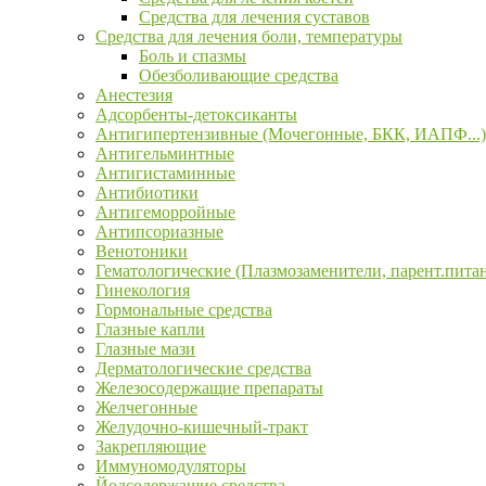
Средства для лечения суставов
Средства для лечения боли, температуры
Боль и спазмы
Обезболивающие средства
Анестезия
Адсорбенты-детоксиканты
Антигипертензивные (Мочегонные, БКК, ИАПФ...)
Антигельминтные
Антигистаминные
Антибиотики
Антигеморройные
Антипсориазные
Венотоники
Гематологические (Плазмозаменители, парент.пита
Гинекология
Гормональные средства
Глазные капли
Глазные мази
Дерматологические средства
Железосодержащие препараты
Желчегонные
Желудочно-кишечный-тракт
Закрепляющие
Иммуномодуляторы
Йодсодержащие средства