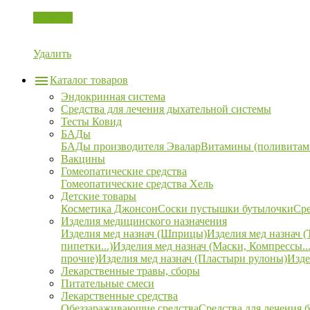
Корзина
Удалить
Каталог товаров
Эндокринная система
Средства для лечения дыхательной системы
Тесты Ковид
БАДы
БАДы производителя Эвалар
Витамины (поливитам
Вакцины
Гомеопатические средства
Гомеопатические средства Хель
Детские товары
Косметика Джонсон
Соски пустышки бутылочки
Сре
Изделия медицинского назначения
Изделия мед назнач (Шприцы)
Изделия мед назнач (
пипетки...)
Изделия мед назнач (Маски, Компрессы...
прочие)
Изделия мед назнач (Пластыри рулоны)
Изде
Лекарственные травы, сборы
Питательные смеси
Лекарственные средства
Обеззараживающие средства
Средства для лечения 