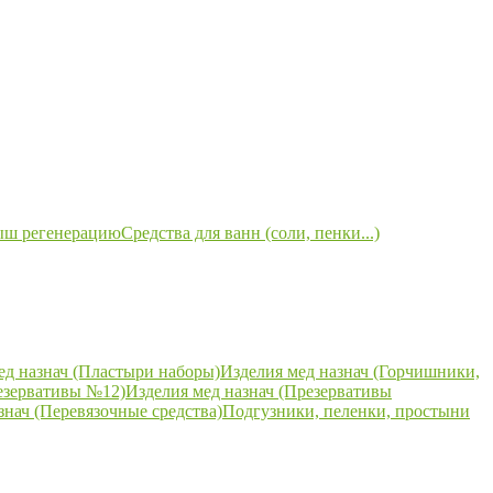
ыш регенерацию
Средства для ванн (соли, пенки...)
ед назнач (Пластыри наборы)
Изделия мед назнач (Горчишники,
езервативы №12)
Изделия мед назнач (Презервативы
знач (Перевязочные средства)
Подгузники, пеленки, простыни