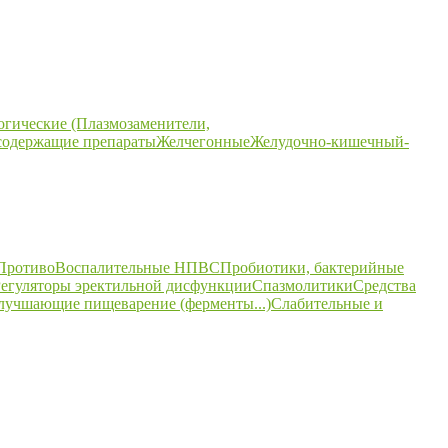
огические (Плазмозаменители,
содержащие препараты
Желчегонные
Желудочно-кишечный-
ПротивоВоспалительные НПВС
Пробиотики, бактерийные
егуляторы эректильной дисфункции
Спазмолитики
Средства
улучшающие пищеварение (ферменты...)
Слабительные и