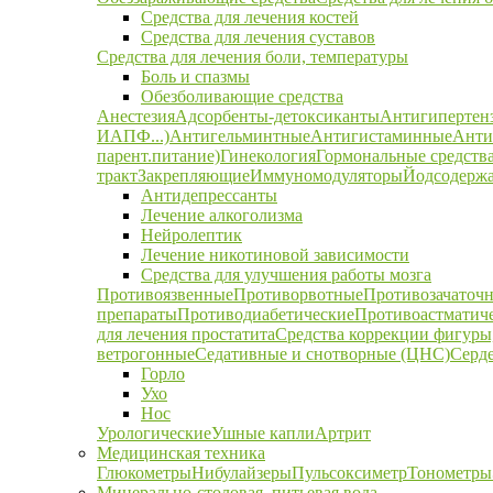
Средства для лечения костей
Средства для лечения суставов
Средства для лечения боли, температуры
Боль и спазмы
Обезболивающие средства
Анестезия
Адсорбенты-детоксиканты
Антигипертен
ИАПФ...)
Антигельминтные
Антигистаминные
Анти
парент.питание)
Гинекология
Гормональные средств
тракт
Закрепляющие
Иммуномодуляторы
Йодсодержа
Антидепрессанты
Лечение алкоголизма
Нейролептик
Лечение никотиновой зависимости
Средства для улучшения работы мозга
Противоязвенные
Противорвотные
Противозачаточ
препараты
Противодиабетические
Противоастматич
для лечения простатита
Средства коррекции фигуры,
ветрогонные
Седативные и снотворные (ЦНС)
Серд
Горло
Ухо
Нос
Урологические
Ушные капли
Артрит
Медицинская техника
Глюкометры
Нибулайзеры
Пульсоксиметр
Тонометры
Минерально-столовая, питьевая вода