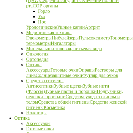
(ЦНС)
Сердечно-сосудистые
Лечение полости
рта
ЛОР органы
Горло
Ухо
Нос
Урологические
Ушные капли
Артрит
Медицинская техника
Глюкометры
Нибулайзеры
Пульсоксиметр
Тонометры
термометры
Ингаляторы
Минерально-столовая, питьевая вода
Онкология
Ортопедия
Оптика
Аксессуары
Готовые очки
Оправы
Растворы для
линз
Солнцезащитные очки
Футляр для очков
Средства гигиены
Антисептики
Зубные щетки
Зубные нити
(Флоссы)
Зубные пасты и порошки
Подгузники,
пеленки, простыни
Средства ухода за лицом и
телом
Средства общей гигиены
Средства женской
гигиены
Косметика
Ножницы
Оптика
Аксессуары
Готовые очки