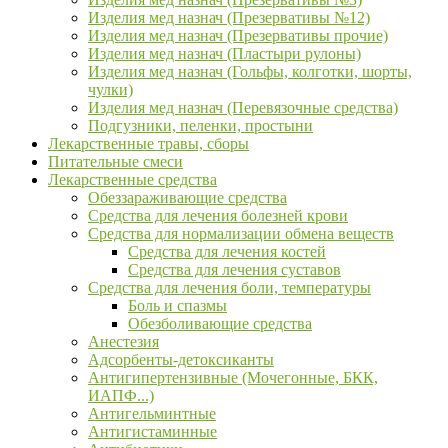
Изделия мед назнач (Презервативы №12)
Изделия мед назнач (Презервативы прочие)
Изделия мед назнач (Пластыри рулоны)
Изделия мед назнач (Гольфы, колготки, шорты,
чулки)
Изделия мед назнач (Перевязочные средства)
Подгузники, пеленки, простыни
Лекарственные травы, сборы
Питательные смеси
Лекарственные средства
Обеззараживающие средства
Средства для лечения болезней крови
Средства для нормализации обмена веществ
Средства для лечения костей
Средства для лечения суставов
Средства для лечения боли, температуры
Боль и спазмы
Обезболивающие средства
Анестезия
Адсорбенты-детоксиканты
Антигипертензивные (Мочегонные, БКК,
ИАПФ...)
Антигельминтные
Антигистаминные