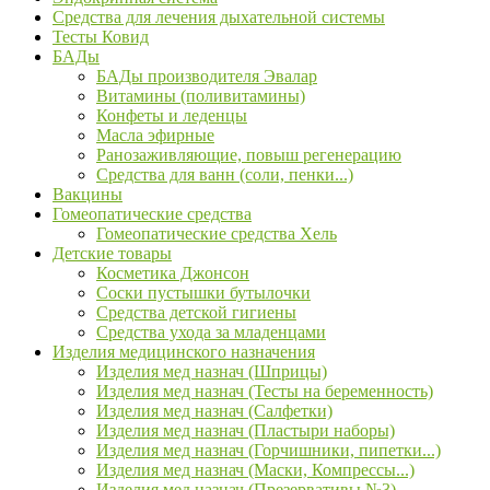
Средства для лечения дыхательной системы
Тесты Ковид
БАДы
БАДы производителя Эвалар
Витамины (поливитамины)
Конфеты и леденцы
Масла эфирные
Ранозаживляющие, повыш регенерацию
Средства для ванн (соли, пенки...)
Вакцины
Гомеопатические средства
Гомеопатические средства Хель
Детские товары
Косметика Джонсон
Соски пустышки бутылочки
Средства детской гигиены
Средства ухода за младенцами
Изделия медицинского назначения
Изделия мед назнач (Шприцы)
Изделия мед назнач (Тесты на беременность)
Изделия мед назнач (Салфетки)
Изделия мед назнач (Пластыри наборы)
Изделия мед назнач (Горчишники, пипетки...)
Изделия мед назнач (Маски, Компрессы...)
Изделия мед назнач (Презервативы №3)