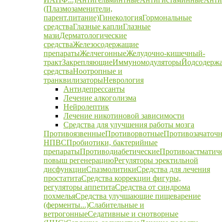
(Плазмозаменители,
парент.питание)
Гинекология
Гормональные
средства
Глазные капли
Глазные
мази
Дерматологические
средства
Железосодержащие
препараты
Желчегонные
Желудочно-кишечный-
тракт
Закрепляющие
Иммуномодуляторы
Йодсодерж
средства
Ноотропные и
транквилизаторы
Неврология
Антидепрессанты
Лечение алкоголизма
Нейролептик
Лечение никотиновой зависимости
Средства для улучшения работы мозга
Противоязвенные
Противорвотные
Противозачаточ
НПВС
Пробиотики, бактерийные
препараты
Противодиабетические
Противоастматич
повыш регенерацию
Регуляторы эректильной
дисфункции
Спазмолитики
Средства для лечения
простатита
Средства коррекции фигуры,
регуляторы аппетита
Средства от синдрома
похмелья
Средства улучшающие пищеварение
(ферменты...)
Слабительные и
ветрогонные
Седативные и снотворные