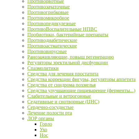
Противорвотные
Противозачаточные
Противогрибковые
Противомикробное
Противопедикулезные
ПротивоВоспалительные НПВС
Пробиотики, бактерийные препараты
Противодиабетические
Противоастматические
Противовирусные
Ранозаживляющие, повыш регенерацию
Регуляторы эректильной дисфункции
Спазмолитики
Средства для лечения простатита
Средства коррекции фигуры, регуляторы аппетита
Средства от синдрома похмелья
Средства улучшающие пищеварение (ферменты...)
Слабительные и ветрогонные
Седативные и снотворные (ЦНС)
Сердечно-сосудистые
Лечение полости рта
ЛОР органы
Горло
Ухо
Нос