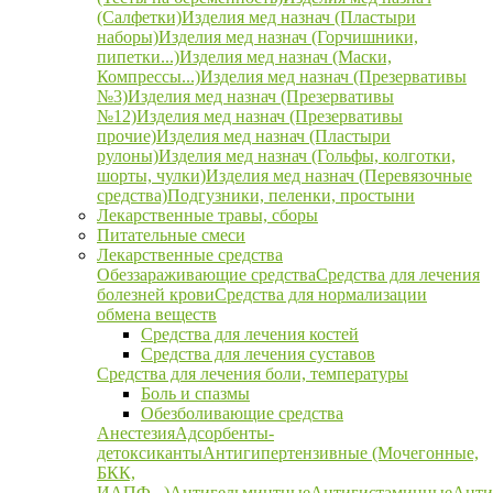
(Салфетки)
Изделия мед назнач (Пластыри
наборы)
Изделия мед назнач (Горчишники,
пипетки...)
Изделия мед назнач (Маски,
Компрессы...)
Изделия мед назнач (Презервативы
№3)
Изделия мед назнач (Презервативы
№12)
Изделия мед назнач (Презервативы
прочие)
Изделия мед назнач (Пластыри
рулоны)
Изделия мед назнач (Гольфы, колготки,
шорты, чулки)
Изделия мед назнач (Перевязочные
средства)
Подгузники, пеленки, простыни
Лекарственные травы, сборы
Питательные смеси
Лекарственные средства
Обеззараживающие средства
Средства для лечения
болезней крови
Средства для нормализации
обмена веществ
Средства для лечения костей
Средства для лечения суставов
Средства для лечения боли, температуры
Боль и спазмы
Обезболивающие средства
Анестезия
Адсорбенты-
детоксиканты
Антигипертензивные (Мочегонные,
БКК,
ИАПФ...)
Антигельминтные
Антигистаминные
Анти