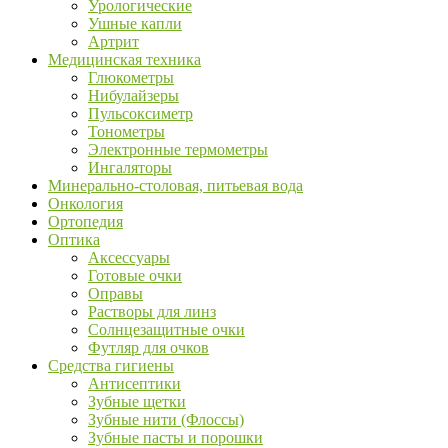
Урологические
Ушные капли
Артрит
Медицинская техника
Глюкометры
Нибулайзеры
Пульсоксиметр
Тонометры
Электронные термометры
Ингаляторы
Минерально-столовая, питьевая вода
Онкология
Ортопедия
Оптика
Аксессуары
Готовые очки
Оправы
Растворы для линз
Солнцезащитные очки
Футляр для очков
Средства гигиены
Антисептики
Зубные щетки
Зубные нити (Флоссы)
Зубные пасты и порошки