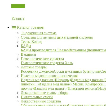
Корзина
Удалить
Каталог товаров
Эндокринная система
Средства для лечения дыхательной системы
Тесты Ковид
БАДы
БАДы производителя Эвалар
Витамины (поливитам
Вакцины
Гомеопатические средства
Гомеопатические средства Хель
Детские товары
Косметика Джонсон
Соски пустышки бутылочки
Сре
Изделия медицинского назначения
Изделия мед назнач (Шприцы)
Изделия мед назнач (
пипетки...)
Изделия мед назнач (Маски, Компрессы...
прочие)
Изделия мед назнач (Пластыри рулоны)
Изде
Лекарственные травы, сборы
Питательные смеси
Лекарственные средства
Обеззараживающие средства
Средства для лечения 