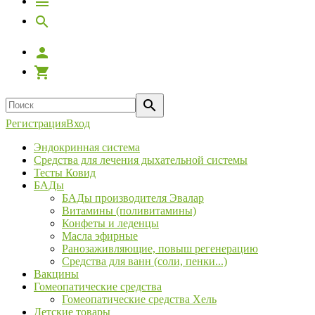
Регистрация
Вход
Эндокринная система
Средства для лечения дыхательной системы
Тесты Ковид
БАДы
БАДы производителя Эвалар
Витамины (поливитамины)
Конфеты и леденцы
Масла эфирные
Ранозаживляющие, повыш регенерацию
Средства для ванн (соли, пенки...)
Вакцины
Гомеопатические средства
Гомеопатические средства Хель
Детские товары