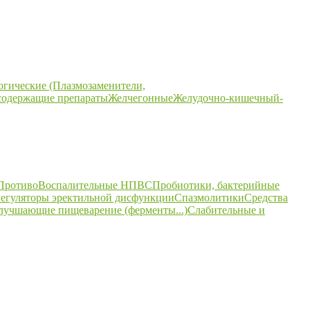
огические (Плазмозаменители,
содержащие препараты
Желчегонные
Желудочно-кишечный-
ПротивоВоспалительные НПВС
Пробиотики, бактерийные
егуляторы эректильной дисфункции
Спазмолитики
Средства
улучшающие пищеварение (ферменты...)
Слабительные и