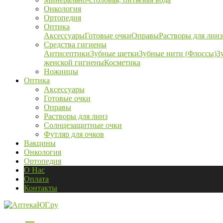
Онкология
Ортопедия
Оптика
Аксессуары
Готовые очки
Оправы
Растворы для линз
Средства гигиены
Антисептики
Зубные щетки
Зубные нити (Флоссы)
З
женской гигиены
Косметика
Ножницы
Оптика
Аксессуары
Готовые очки
Оправы
Растворы для линз
Солнцезащитные очки
Футляр для очков
Вакцины
Онкология
Ортопедия
О Нас
Оплата
Контакты