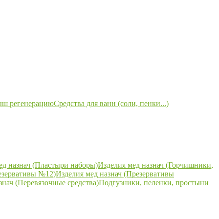
ыш регенерацию
Средства для ванн (соли, пенки...)
ед назнач (Пластыри наборы)
Изделия мед назнач (Горчишники,
езервативы №12)
Изделия мед назнач (Презервативы
знач (Перевязочные средства)
Подгузники, пеленки, простыни