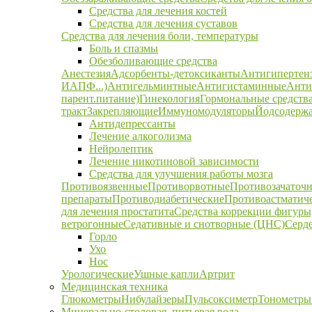
Средства для лечения костей
Средства для лечения суставов
Средства для лечения боли, температуры
Боль и спазмы
Обезболивающие средства
Анестезия
Адсорбенты-детоксиканты
Антигипертен
ИАПФ...)
Антигельминтные
Антигистаминные
Анти
парент.питание)
Гинекология
Гормональные средств
тракт
Закрепляющие
Иммуномодуляторы
Йодсодержа
Антидепрессанты
Лечение алкоголизма
Нейролептик
Лечение никотиновой зависимости
Средства для улучшения работы мозга
Противоязвенные
Противорвотные
Противозачаточ
препараты
Противодиабетические
Противоастматич
для лечения простатита
Средства коррекции фигуры,
ветрогонные
Седативные и снотворные (ЦНС)
Серд
Горло
Ухо
Нос
Урологические
Ушные капли
Артрит
Медицинская техника
Глюкометры
Нибулайзеры
Пульсоксиметр
Тонометры
Минерально-столовая, питьевая вода