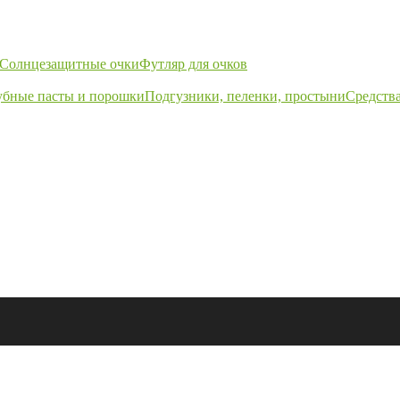
Солнцезащитные очки
Футляр для очков
убные пасты и порошки
Подгузники, пеленки, простыни
Средства