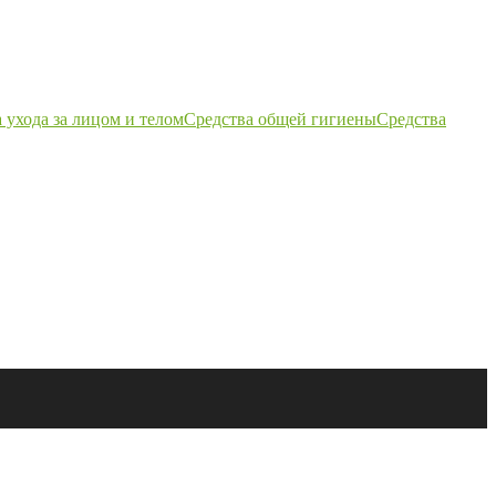
 ухода за лицом и телом
Средства общей гигиены
Средства