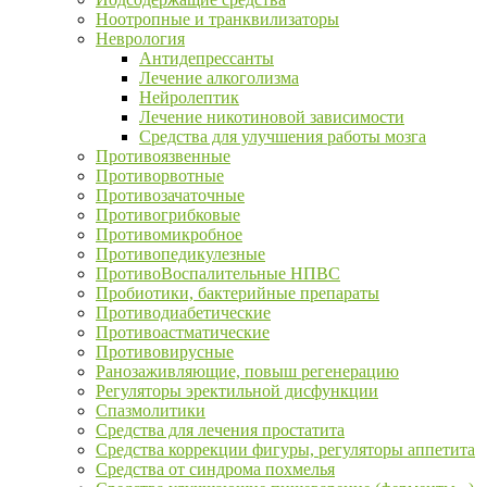
Ноотропные и транквилизаторы
Неврология
Антидепрессанты
Лечение алкоголизма
Нейролептик
Лечение никотиновой зависимости
Средства для улучшения работы мозга
Противоязвенные
Противорвотные
Противозачаточные
Противогрибковые
Противомикробное
Противопедикулезные
ПротивоВоспалительные НПВС
Пробиотики, бактерийные препараты
Противодиабетические
Противоастматические
Противовирусные
Ранозаживляющие, повыш регенерацию
Регуляторы эректильной дисфункции
Спазмолитики
Средства для лечения простатита
Средства коррекции фигуры, регуляторы аппетита
Средства от синдрома похмелья