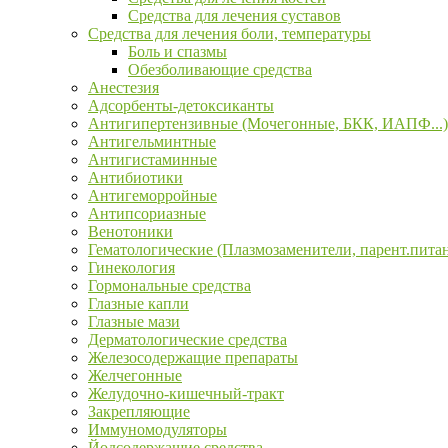
Средства для лечения суставов
Средства для лечения боли, температуры
Боль и спазмы
Обезболивающие средства
Анестезия
Адсорбенты-детоксиканты
Антигипертензивные (Мочегонные, БКК, ИАПФ...)
Антигельминтные
Антигистаминные
Антибиотики
Антигеморройные
Антипсориазные
Венотоники
Гематологические (Плазмозаменители, парент.пита
Гинекология
Гормональные средства
Глазные капли
Глазные мази
Дерматологические средства
Железосодержащие препараты
Желчегонные
Желудочно-кишечный-тракт
Закрепляющие
Иммуномодуляторы
Йодсодержащие средства