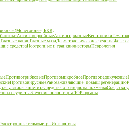
зивные (Мочегонные, БКК,
биотики
Антигеморройные
Антипсориазные
Венотоники
Гематол
а
Глазные капли
Глазные мази
Дерматологические средства
Железо
щие средства
Ноотропные и транквилизаторы
Неврология
ные
Противогрибковые
Противомикробное
Противопедикулезные
еские
Противовирусные
Ранозаживляющие, повыш регенерацию
Р
 регуляторы аппетита
Средства от синдрома похмелья
Средства 
ечно-сосудистые
Лечение полости рта
ЛОР органы
Электронные термометры
Ингаляторы