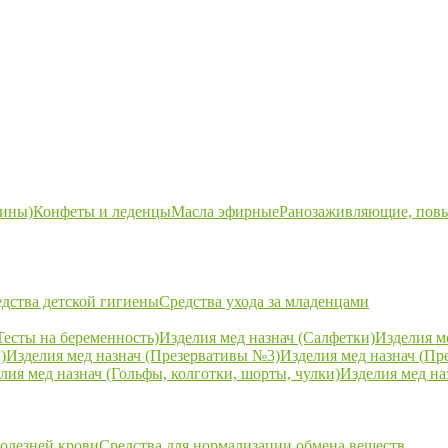
ины)
Конфеты и леденцы
Масла эфирные
Ранозаживляющие, пов
дства детской гигиены
Средства ухода за младенцами
Тесты на беременность)
Изделия мед назнач (Салфетки)
Изделия м
)
Изделия мед назнач (Презервативы №3)
Изделия мед назнач (Пр
лия мед назнач (Гольфы, колготки, шорты, чулки)
Изделия мед на
болезней крови
Средства для нормализации обмена веществ