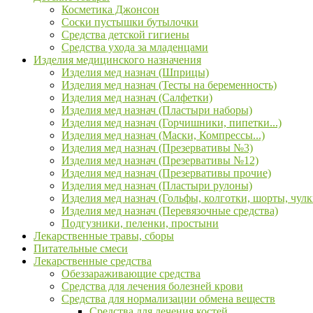
Косметика Джонсон
Соски пустышки бутылочки
Средства детской гигиены
Средства ухода за младенцами
Изделия медицинского назначения
Изделия мед назнач (Шприцы)
Изделия мед назнач (Тесты на беременность)
Изделия мед назнач (Салфетки)
Изделия мед назнач (Пластыри наборы)
Изделия мед назнач (Горчишники, пипетки...)
Изделия мед назнач (Маски, Компрессы...)
Изделия мед назнач (Презервативы №3)
Изделия мед назнач (Презервативы №12)
Изделия мед назнач (Презервативы прочие)
Изделия мед назнач (Пластыри рулоны)
Изделия мед назнач (Гольфы, колготки, шорты, чулк
Изделия мед назнач (Перевязочные средства)
Подгузники, пеленки, простыни
Лекарственные травы, сборы
Питательные смеси
Лекарственные средства
Обеззараживающие средства
Средства для лечения болезней крови
Средства для нормализации обмена веществ
Средства для лечения костей