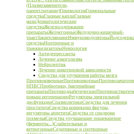
(Плазмозаменители,
парент.питание)
Гинекология
Гормональные
средства
Глазные капли
Глазные
мази
Дерматологические
средства
Железосодержащие
препараты
Желчегонные
Желудочно-кишечный-
тракт
Закрепляющие
Иммуномодуляторы
Йодсодерж
средства
Ноотропные и
транквилизаторы
Неврология
Антидепрессанты
Лечение алкоголизма
Нейролептик
Лечение никотиновой зависимости
Средства для улучшения работы мозга
Противоязвенные
Противорвотные
Противозачаточ
НПВС
Пробиотики, бактерийные
препараты
Противодиабетические
Противоастматич
повыш регенерацию
Регуляторы эректильной
дисфункции
Спазмолитики
Средства для лечения
простатита
Средства коррекции фигуры,
регуляторы аппетита
Средства от синдрома
похмелья
Средства улучшающие пищеварение
(ферменты...)
Слабительные и
ветрогонные
Седативные и снотворные