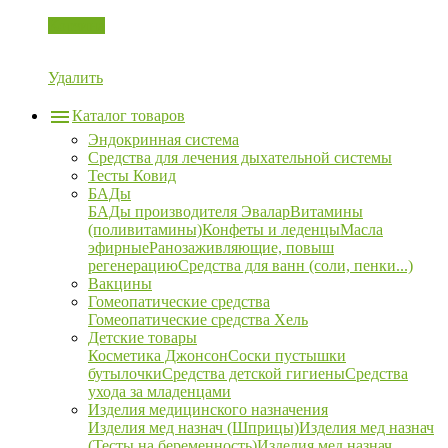
Корзина
Удалить
Каталог товаров
Эндокринная система
Средства для лечения дыхательной системы
Тесты Ковид
БАДы
БАДы производителя Эвалар
Витамины
(поливитамины)
Конфеты и леденцы
Масла
эфирные
Ранозаживляющие, повыш
регенерацию
Средства для ванн (соли, пенки...)
Вакцины
Гомеопатические средства
Гомеопатические средства Хель
Детские товары
Косметика Джонсон
Соски пустышки
бутылочки
Средства детской гигиены
Средства
ухода за младенцами
Изделия медицинского назначения
Изделия мед назнач (Шприцы)
Изделия мед назнач
(Тесты на беременность)
Изделия мед назнач