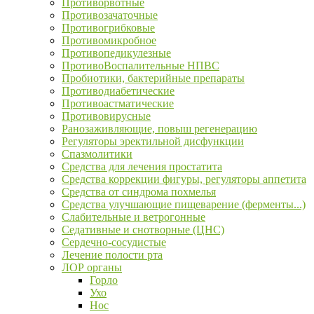
Противорвотные
Противозачаточные
Противогрибковые
Противомикробное
Противопедикулезные
ПротивоВоспалительные НПВС
Пробиотики, бактерийные препараты
Противодиабетические
Противоастматические
Противовирусные
Ранозаживляющие, повыш регенерацию
Регуляторы эректильной дисфункции
Спазмолитики
Средства для лечения простатита
Средства коррекции фигуры, регуляторы аппетита
Средства от синдрома похмелья
Средства улучшающие пищеварение (ферменты...)
Слабительные и ветрогонные
Седативные и снотворные (ЦНС)
Сердечно-сосудистые
Лечение полости рта
ЛОР органы
Горло
Ухо
Нос