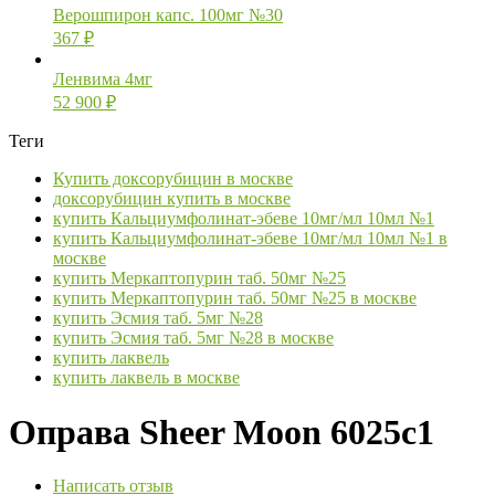
Верошпирон капс. 100мг №30
367
₽
Ленвима 4мг
52 900
₽
Теги
Купить доксорубицин в москве
доксорубицин купить в москве
купить Кальциумфолинат-эбеве 10мг/мл 10мл №1
купить Кальциумфолинат-эбеве 10мг/мл 10мл №1 в
москве
купить Меркаптопурин таб. 50мг №25
купить Меркаптопурин таб. 50мг №25 в москве
купить Эсмия таб. 5мг №28
купить Эсмия таб. 5мг №28 в москве
купить лаквель
купить лаквель в москве
Оправа Sheer Moon 6025c1
Написать отзыв