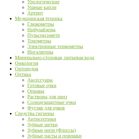
Урологические
Ушные капли
Артрит
Медицинская техника
Глюкометры
Нибулайзеры
Пульсоксиметр
Тонометры
Электронные термометры
Ингаляторы
Минерально-столовая, питьевая вода
Онкология
Ортопедия
Оптика
Аксессуары
Готовые очки
Оправы
Растворы для линз
Солнцезащитные очки
Футляр для очков
Средства гигиены
Антисептики
Зубные щетки
Зубные нити (Флоссы)
Зубные пасты и порошки