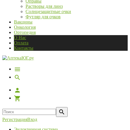
Оправы
Растворы для линз
Солнцезащитные очки
Футляр для очков
Вакцины
Онкология
Ортопедия
О Нас
Оплата
Контакты
Регистрация
Вход
Эндокринная система