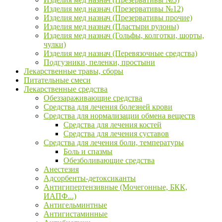
Изделия мед назнач (Презервативы №12)
Изделия мед назнач (Презервативы прочие)
Изделия мед назнач (Пластыри рулоны)
Изделия мед назнач (Гольфы, колготки, шорты,
чулки)
Изделия мед назнач (Перевязочные средства)
Подгузники, пеленки, простыни
Лекарственные травы, сборы
Питательные смеси
Лекарственные средства
Обеззараживающие средства
Средства для лечения болезней крови
Средства для нормализации обмена веществ
Средства для лечения костей
Средства для лечения суставов
Средства для лечения боли, температуры
Боль и спазмы
Обезболивающие средства
Анестезия
Адсорбенты-детоксиканты
Антигипертензивные (Мочегонные, БКК,
ИАПФ...)
Антигельминтные
Антигистаминные