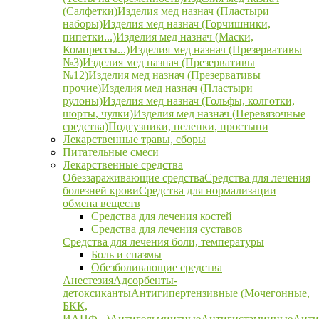
(Салфетки)
Изделия мед назнач (Пластыри
наборы)
Изделия мед назнач (Горчишники,
пипетки...)
Изделия мед назнач (Маски,
Компрессы...)
Изделия мед назнач (Презервативы
№3)
Изделия мед назнач (Презервативы
№12)
Изделия мед назнач (Презервативы
прочие)
Изделия мед назнач (Пластыри
рулоны)
Изделия мед назнач (Гольфы, колготки,
шорты, чулки)
Изделия мед назнач (Перевязочные
средства)
Подгузники, пеленки, простыни
Лекарственные травы, сборы
Питательные смеси
Лекарственные средства
Обеззараживающие средства
Средства для лечения
болезней крови
Средства для нормализации
обмена веществ
Средства для лечения костей
Средства для лечения суставов
Средства для лечения боли, температуры
Боль и спазмы
Обезболивающие средства
Анестезия
Адсорбенты-
детоксиканты
Антигипертензивные (Мочегонные,
БКК,
ИАПФ...)
Антигельминтные
Антигистаминные
Анти