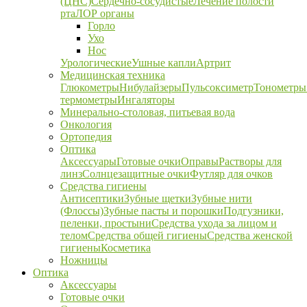
(ЦНС)
Сердечно-сосудистые
Лечение полости
рта
ЛОР органы
Горло
Ухо
Нос
Урологические
Ушные капли
Артрит
Медицинская техника
Глюкометры
Нибулайзеры
Пульсоксиметр
Тонометры
термометры
Ингаляторы
Минерально-столовая, питьевая вода
Онкология
Ортопедия
Оптика
Аксессуары
Готовые очки
Оправы
Растворы для
линз
Солнцезащитные очки
Футляр для очков
Средства гигиены
Антисептики
Зубные щетки
Зубные нити
(Флоссы)
Зубные пасты и порошки
Подгузники,
пеленки, простыни
Средства ухода за лицом и
телом
Средства общей гигиены
Средства женской
гигиены
Косметика
Ножницы
Оптика
Аксессуары
Готовые очки