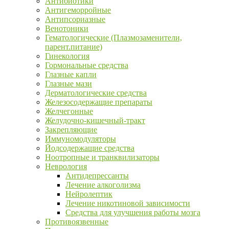
Антибиотики
Антигеморройные
Антипсориазные
Венотоники
Гематологические (Плазмозаменители,
парент.питание)
Гинекология
Гормональные средства
Глазные капли
Глазные мази
Дерматологические средства
Железосодержащие препараты
Желчегонные
Желудочно-кишечный-тракт
Закрепляющие
Иммуномодуляторы
Йодсодержащие средства
Ноотропные и транквилизаторы
Неврология
Антидепрессанты
Лечение алкоголизма
Нейролептик
Лечение никотиновой зависимости
Средства для улучшения работы мозга
Противоязвенные