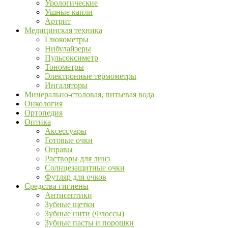
Урологические
Ушные капли
Артрит
Медицинская техника
Глюкометры
Нибулайзеры
Пульсоксиметр
Тонометры
Электронные термометры
Ингаляторы
Минерально-столовая, питьевая вода
Онкология
Ортопедия
Оптика
Аксессуары
Готовые очки
Оправы
Растворы для линз
Солнцезащитные очки
Футляр для очков
Средства гигиены
Антисептики
Зубные щетки
Зубные нити (Флоссы)
Зубные пасты и порошки