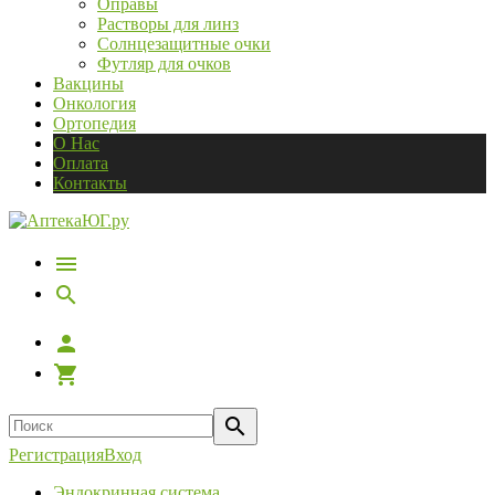
Оправы
Растворы для линз
Солнцезащитные очки
Футляр для очков
Вакцины
Онкология
Ортопедия
О Нас
Оплата
Контакты
Регистрация
Вход
Эндокринная система