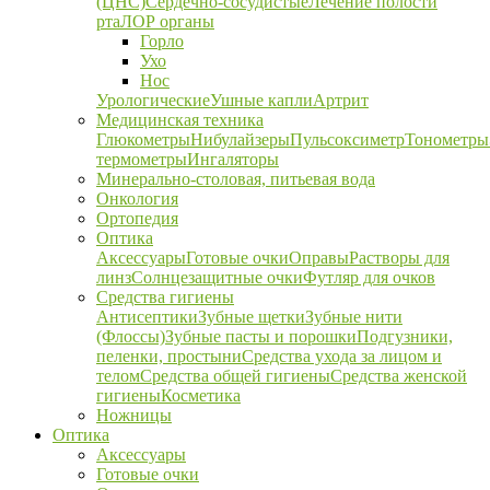
(ЦНС)
Сердечно-сосудистые
Лечение полости
рта
ЛОР органы
Горло
Ухо
Нос
Урологические
Ушные капли
Артрит
Медицинская техника
Глюкометры
Нибулайзеры
Пульсоксиметр
Тонометры
термометры
Ингаляторы
Минерально-столовая, питьевая вода
Онкология
Ортопедия
Оптика
Аксессуары
Готовые очки
Оправы
Растворы для
линз
Солнцезащитные очки
Футляр для очков
Средства гигиены
Антисептики
Зубные щетки
Зубные нити
(Флоссы)
Зубные пасты и порошки
Подгузники,
пеленки, простыни
Средства ухода за лицом и
телом
Средства общей гигиены
Средства женской
гигиены
Косметика
Ножницы
Оптика
Аксессуары
Готовые очки