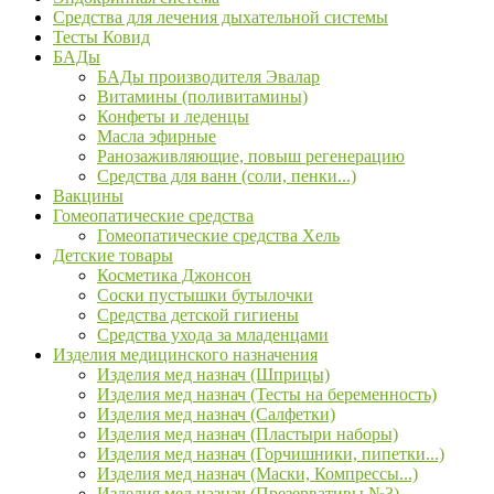
Средства для лечения дыхательной системы
Тесты Ковид
БАДы
БАДы производителя Эвалар
Витамины (поливитамины)
Конфеты и леденцы
Масла эфирные
Ранозаживляющие, повыш регенерацию
Средства для ванн (соли, пенки...)
Вакцины
Гомеопатические средства
Гомеопатические средства Хель
Детские товары
Косметика Джонсон
Соски пустышки бутылочки
Средства детской гигиены
Средства ухода за младенцами
Изделия медицинского назначения
Изделия мед назнач (Шприцы)
Изделия мед назнач (Тесты на беременность)
Изделия мед назнач (Салфетки)
Изделия мед назнач (Пластыри наборы)
Изделия мед назнач (Горчишники, пипетки...)
Изделия мед назнач (Маски, Компрессы...)
Изделия мед назнач (Презервативы №3)