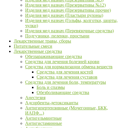
Изделия мед назнач (Презервативы №12)
Изделия мед назнач (Презервативы прочие)
Изделия мед назнач (Пластыри рулоны)
Изделия мед назнач (Гольфы, колготки, шорты,
чулки)
Изделия мед назнач (Перевязочные средства)
Подгузники, пеленки, простыни
Лекарственные травы, сборы
Питательные смеси
Лекарственные средства
Обеззараживающие средства
Средства для лечения болезней крови
Средства для нормализации обмена веществ
Средства для лечения костей
Средства для лечения суставов
Средства для лечения боли, температуры
Боль и спазмы
Обезболивающие средства
Анестезия
Адсорбенты-детоксиканты
Антигипертензивные (Мочегонные, БКК,
ИАПФ...)
Антигельминтные
Антигистаминные