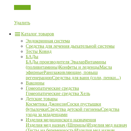
Корзина
Удалить
Каталог товаров
Эндокринная система
Средства для лечения дыхательной системы
Тесты Ковид
БАДы
БАДы производителя Эвалар
Витамины
(поливитамины)
Конфеты и леденцы
Масла
эфирные
Ранозаживляющие, повыш
регенерацию
Средства для ванн (соли, пенки...)
Вакцины
Гомеопатические средства
Гомеопатические средства Хель
Детские товары
Косметика Джонсон
Соски пустышки
бутылочки
Средства детской гигиены
Средства
ухода за младенцами
Изделия медицинского назначения
Изделия мед назнач (Шприцы)
Изделия мед назнач
(Тесты на беременность)
Изделия мед назнач