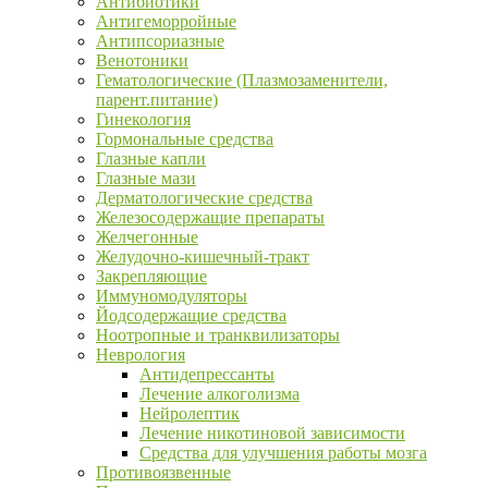
Антибиотики
Антигеморройные
Антипсориазные
Венотоники
Гематологические (Плазмозаменители,
парент.питание)
Гинекология
Гормональные средства
Глазные капли
Глазные мази
Дерматологические средства
Железосодержащие препараты
Желчегонные
Желудочно-кишечный-тракт
Закрепляющие
Иммуномодуляторы
Йодсодержащие средства
Ноотропные и транквилизаторы
Неврология
Антидепрессанты
Лечение алкоголизма
Нейролептик
Лечение никотиновой зависимости
Средства для улучшения работы мозга
Противоязвенные