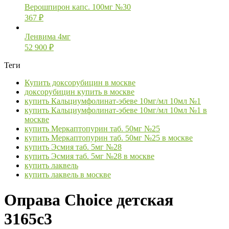
Верошпирон капс. 100мг №30
367
₽
Ленвима 4мг
52 900
₽
Теги
Купить доксорубицин в москве
доксорубицин купить в москве
купить Кальциумфолинат-эбеве 10мг/мл 10мл №1
купить Кальциумфолинат-эбеве 10мг/мл 10мл №1 в
москве
купить Меркаптопурин таб. 50мг №25
купить Меркаптопурин таб. 50мг №25 в москве
купить Эсмия таб. 5мг №28
купить Эсмия таб. 5мг №28 в москве
купить лаквель
купить лаквель в москве
Оправа Choice детская
3165с3