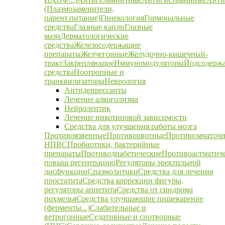
(Плазмозаменители,
парент.питание)
Гинекология
Гормональные
средства
Глазные капли
Глазные
мази
Дерматологические
средства
Железосодержащие
препараты
Желчегонные
Желудочно-кишечный-
тракт
Закрепляющие
Иммуномодуляторы
Йодсодерж
средства
Ноотропные и
транквилизаторы
Неврология
Антидепрессанты
Лечение алкоголизма
Нейролептик
Лечение никотиновой зависимости
Средства для улучшения работы мозга
Противоязвенные
Противорвотные
Противозачаточ
НПВС
Пробиотики, бактерийные
препараты
Противодиабетические
Противоастматич
повыш регенерацию
Регуляторы эректильной
дисфункции
Спазмолитики
Средства для лечения
простатита
Средства коррекции фигуры,
регуляторы аппетита
Средства от синдрома
похмелья
Средства улучшающие пищеварение
(ферменты...)
Слабительные и
ветрогонные
Седативные и снотворные