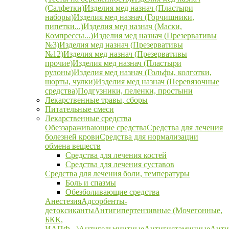
(Салфетки)
Изделия мед назнач (Пластыри
наборы)
Изделия мед назнач (Горчишники,
пипетки...)
Изделия мед назнач (Маски,
Компрессы...)
Изделия мед назнач (Презервативы
№3)
Изделия мед назнач (Презервативы
№12)
Изделия мед назнач (Презервативы
прочие)
Изделия мед назнач (Пластыри
рулоны)
Изделия мед назнач (Гольфы, колготки,
шорты, чулки)
Изделия мед назнач (Перевязочные
средства)
Подгузники, пеленки, простыни
Лекарственные травы, сборы
Питательные смеси
Лекарственные средства
Обеззараживающие средства
Средства для лечения
болезней крови
Средства для нормализации
обмена веществ
Средства для лечения костей
Средства для лечения суставов
Средства для лечения боли, температуры
Боль и спазмы
Обезболивающие средства
Анестезия
Адсорбенты-
детоксиканты
Антигипертензивные (Мочегонные,
БКК,
ИАПФ...)
Антигельминтные
Антигистаминные
Анти