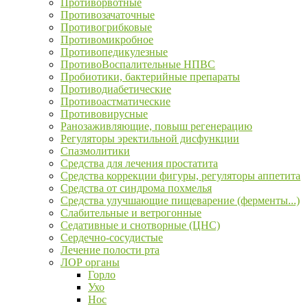
Противорвотные
Противозачаточные
Противогрибковые
Противомикробное
Противопедикулезные
ПротивоВоспалительные НПВС
Пробиотики, бактерийные препараты
Противодиабетические
Противоастматические
Противовирусные
Ранозаживляющие, повыш регенерацию
Регуляторы эректильной дисфункции
Спазмолитики
Средства для лечения простатита
Средства коррекции фигуры, регуляторы аппетита
Средства от синдрома похмелья
Средства улучшающие пищеварение (ферменты...)
Слабительные и ветрогонные
Седативные и снотворные (ЦНС)
Сердечно-сосудистые
Лечение полости рта
ЛОР органы
Горло
Ухо
Нос