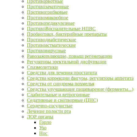
Противорвотные
Противозачаточные
Противогрибковые
Противомикробное
Противопедикулезные
ПротивоВоспалительные НПВС
Пробиотики, бактерийные препараты
Противодиабетические
Противоастматические
Противовирусные
Ранозаживляющие, повыш регенерацию
Регуляторы эректильной дисфункции
Спазмолитики
Средства для лечения простатита
Средства коррекции фигуры, регуляторы аппетита
Средства от синдрома похмелья
Средства улучшающие пищеварение (ферменты...)
Слабительные и ветрогонные
Седативные и снотворные (ЦНС)
Сердечно-сосудистые
Лечение полости рта
ЛОР органы
Горло
Ухо
Нос