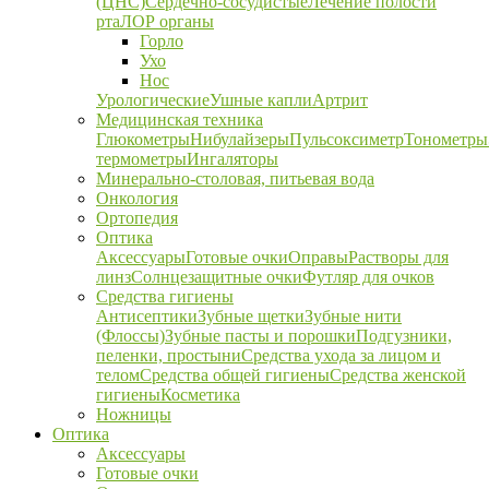
(ЦНС)
Сердечно-сосудистые
Лечение полости
рта
ЛОР органы
Горло
Ухо
Нос
Урологические
Ушные капли
Артрит
Медицинская техника
Глюкометры
Нибулайзеры
Пульсоксиметр
Тонометры
термометры
Ингаляторы
Минерально-столовая, питьевая вода
Онкология
Ортопедия
Оптика
Аксессуары
Готовые очки
Оправы
Растворы для
линз
Солнцезащитные очки
Футляр для очков
Средства гигиены
Антисептики
Зубные щетки
Зубные нити
(Флоссы)
Зубные пасты и порошки
Подгузники,
пеленки, простыни
Средства ухода за лицом и
телом
Средства общей гигиены
Средства женской
гигиены
Косметика
Ножницы
Оптика
Аксессуары
Готовые очки