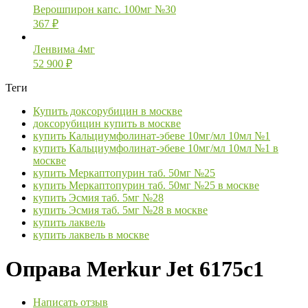
Верошпирон капс. 100мг №30
367
₽
Ленвима 4мг
52 900
₽
Теги
Купить доксорубицин в москве
доксорубицин купить в москве
купить Кальциумфолинат-эбеве 10мг/мл 10мл №1
купить Кальциумфолинат-эбеве 10мг/мл 10мл №1 в
москве
купить Меркаптопурин таб. 50мг №25
купить Меркаптопурин таб. 50мг №25 в москве
купить Эсмия таб. 5мг №28
купить Эсмия таб. 5мг №28 в москве
купить лаквель
купить лаквель в москве
Оправа Merkur Jet 6175c1
Написать отзыв