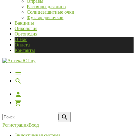
Оправы
Растворы для линз
Солнцезащитные очки
Футляр для очков
Вакцины
Онкология
Ортопедия
О Нас
Оплата
Контакты
Регистрация
Вход
Эндокринная система