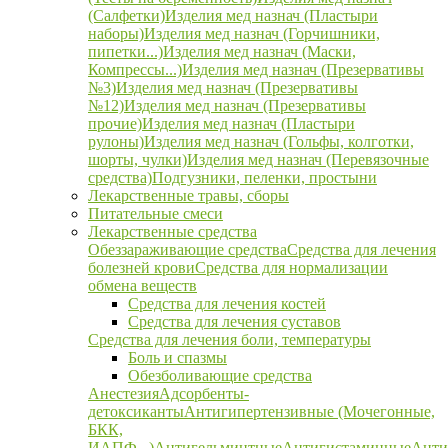
(Салфетки)
Изделия мед назнач (Пластыри
наборы)
Изделия мед назнач (Горчишники,
пипетки...)
Изделия мед назнач (Маски,
Компрессы...)
Изделия мед назнач (Презервативы
№3)
Изделия мед назнач (Презервативы
№12)
Изделия мед назнач (Презервативы
прочие)
Изделия мед назнач (Пластыри
рулоны)
Изделия мед назнач (Гольфы, колготки,
шорты, чулки)
Изделия мед назнач (Перевязочные
средства)
Подгузники, пеленки, простыни
Лекарственные травы, сборы
Питательные смеси
Лекарственные средства
Обеззараживающие средства
Средства для лечения
болезней крови
Средства для нормализации
обмена веществ
Средства для лечения костей
Средства для лечения суставов
Средства для лечения боли, температуры
Боль и спазмы
Обезболивающие средства
Анестезия
Адсорбенты-
детоксиканты
Антигипертензивные (Мочегонные,
БКК,
ИАПФ...)
Антигельминтные
Антигистаминные
Анти