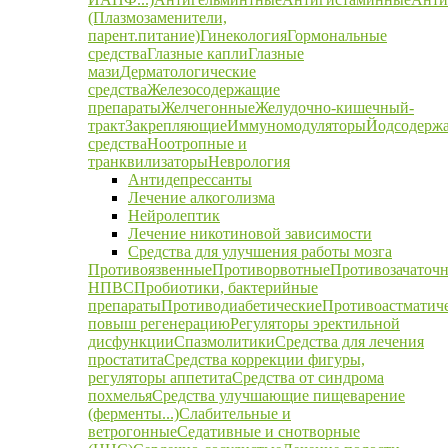
(Плазмозаменители,
парент.питание)
Гинекология
Гормональные
средства
Глазные капли
Глазные
мази
Дерматологические
средства
Железосодержащие
препараты
Желчегонные
Желудочно-кишечный-
тракт
Закрепляющие
Иммуномодуляторы
Йодсодерж
средства
Ноотропные и
транквилизаторы
Неврология
Антидепрессанты
Лечение алкоголизма
Нейролептик
Лечение никотиновой зависимости
Средства для улучшения работы мозга
Противоязвенные
Противорвотные
Противозачаточ
НПВС
Пробиотики, бактерийные
препараты
Противодиабетические
Противоастматич
повыш регенерацию
Регуляторы эректильной
дисфункции
Спазмолитики
Средства для лечения
простатита
Средства коррекции фигуры,
регуляторы аппетита
Средства от синдрома
похмелья
Средства улучшающие пищеварение
(ферменты...)
Слабительные и
ветрогонные
Седативные и снотворные