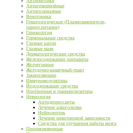
Антибиотики
Антигеморройные
Антипсориазные
Венотоники
Гематологические (Плазмозаменители,
парент.питание)
Гинекология
Гормональные средства
Глазные капли
Глазные мази
Дерматологические средства
Железосодержащие препараты
Желчегонные
Желудочно-кишечный-тракт
Закрепляющие
Иммуномодуляторы
Йодсодержащие средства
Ноотропные и транквилизаторы
Неврология
Антидепрессанты
Лечение алкоголизма
Нейролептик
Лечение никотиновой зависимости
Средства для улучшения работы мозга
Противоязвенные