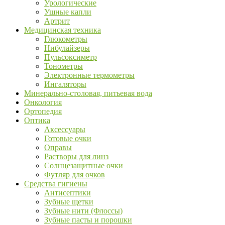
Урологические
Ушные капли
Артрит
Медицинская техника
Глюкометры
Нибулайзеры
Пульсоксиметр
Тонометры
Электронные термометры
Ингаляторы
Минерально-столовая, питьевая вода
Онкология
Ортопедия
Оптика
Аксессуары
Готовые очки
Оправы
Растворы для линз
Солнцезащитные очки
Футляр для очков
Средства гигиены
Антисептики
Зубные щетки
Зубные нити (Флоссы)
Зубные пасты и порошки