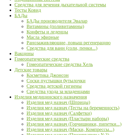
Средства для лечения дыхательной системы
Тесты Ковид
БАДы
БАДы производителя Эвалар
Витамины (поливитамины)
Конфеты и леденцы
Масла эфирные
Ранозаживляющие, повыш регенерацию
Средства для ванн (соли, пенки...)
Вакцины
Гомеопатические средства
Гомеопатические средства Хель
Детские товары
Косметика Джонсон
Соски пустышки бутылочки
Средства детской гигиены
Средства ухода за младенцами
Изделия медицинского назначения
Изделия мед назнач (Шприцы)
Изделия мед назнач (Тесты на беременность)
Изделия мед назнач (Салфетки)
Изделия мед назнач (Пластыри наборы)
Изделия мед назнач (Горчишники, пипетки...)
Изделия мед назнач (Маски, Компрессы...)
Изделия мед назнач (Презервативы №3)