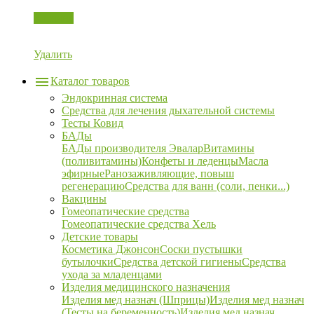
Корзина
Удалить
Каталог товаров
Эндокринная система
Средства для лечения дыхательной системы
Тесты Ковид
БАДы
БАДы производителя Эвалар
Витамины
(поливитамины)
Конфеты и леденцы
Масла
эфирные
Ранозаживляющие, повыш
регенерацию
Средства для ванн (соли, пенки...)
Вакцины
Гомеопатические средства
Гомеопатические средства Хель
Детские товары
Косметика Джонсон
Соски пустышки
бутылочки
Средства детской гигиены
Средства
ухода за младенцами
Изделия медицинского назначения
Изделия мед назнач (Шприцы)
Изделия мед назнач
(Тесты на беременность)
Изделия мед назнач