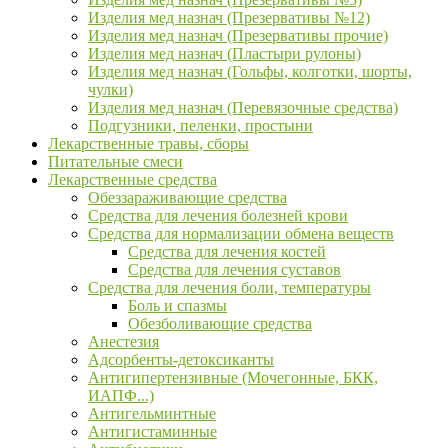
Изделия мед назнач (Презервативы №12)
Изделия мед назнач (Презервативы прочие)
Изделия мед назнач (Пластыри рулоны)
Изделия мед назнач (Гольфы, колготки, шорты,
чулки)
Изделия мед назнач (Перевязочные средства)
Подгузники, пеленки, простыни
Лекарственные травы, сборы
Питательные смеси
Лекарственные средства
Обеззараживающие средства
Средства для лечения болезней крови
Средства для нормализации обмена веществ
Средства для лечения костей
Средства для лечения суставов
Средства для лечения боли, температуры
Боль и спазмы
Обезболивающие средства
Анестезия
Адсорбенты-детоксиканты
Антигипертензивные (Мочегонные, БКК,
ИАПФ...)
Антигельминтные
Антигистаминные