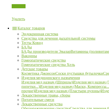
Корзина
Удалить
Каталог товаров
Эндокринная система
Средства для лечения дыхательной системы
Тесты Ковид
БАДы
БАДы производителя Эвалар
Витамины (поливитам
Вакцины
Гомеопатические средства
Гомеопатические средства Хель
Детские товары
Косметика Джонсон
Соски пустышки бутылочки
Сре
Изделия медицинского назначения
Изделия мед назнач (Шприцы)
Изделия мед назнач (
пипетки...)
Изделия мед назнач (Маски, Компрессы...
прочие)
Изделия мед назнач (Пластыри рулоны)
Изде
Лекарственные травы, сборы
Питательные смеси
Лекарственные средства
Обеззараживающие средства
Средства для лечения 