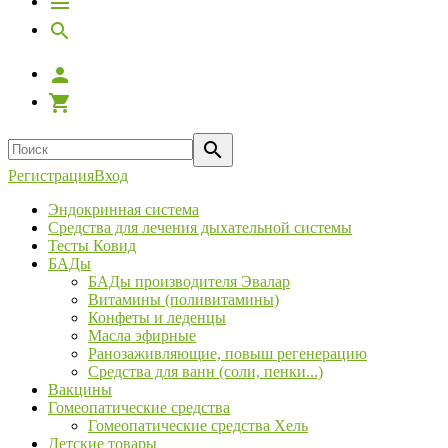
Регистрация
Вход
Эндокринная система
Средства для лечения дыхательной системы
Тесты Ковид
БАДы
БАДы производителя Эвалар
Витамины (поливитамины)
Конфеты и леденцы
Масла эфирные
Ранозаживляющие, повыш регенерацию
Средства для ванн (соли, пенки...)
Вакцины
Гомеопатические средства
Гомеопатические средства Хель
Детские товары