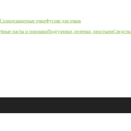
Солнцезащитные очки
Футляр для очков
убные пасты и порошки
Подгузники, пеленки, простыни
Средства