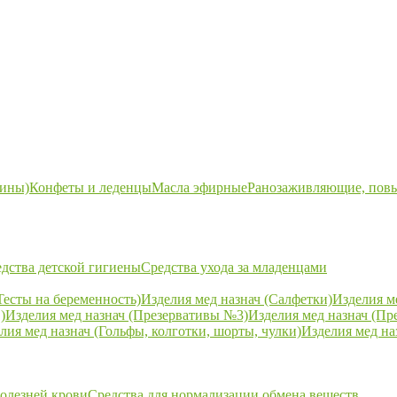
ины)
Конфеты и леденцы
Масла эфирные
Ранозаживляющие, пов
дства детской гигиены
Средства ухода за младенцами
Тесты на беременность)
Изделия мед назнач (Салфетки)
Изделия м
)
Изделия мед назнач (Презервативы №3)
Изделия мед назнач (Пр
лия мед назнач (Гольфы, колготки, шорты, чулки)
Изделия мед на
болезней крови
Средства для нормализации обмена веществ