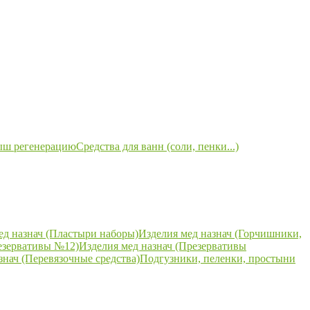
ыш регенерацию
Средства для ванн (соли, пенки...)
ед назнач (Пластыри наборы)
Изделия мед назнач (Горчишники,
езервативы №12)
Изделия мед назнач (Презервативы
знач (Перевязочные средства)
Подгузники, пеленки, простыни