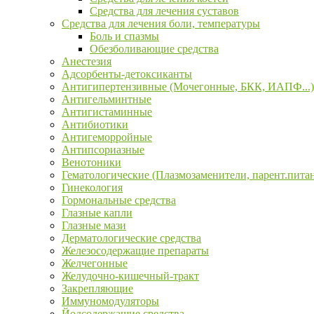
Средства для лечения суставов
Средства для лечения боли, температуры
Боль и спазмы
Обезболивающие средства
Анестезия
Адсорбенты-детоксиканты
Антигипертензивные (Мочегонные, БКК, ИАПФ...)
Антигельминтные
Антигистаминные
Антибиотики
Антигеморройные
Антипсориазные
Венотоники
Гематологические (Плазмозаменители, парент.пита
Гинекология
Гормональные средства
Глазные капли
Глазные мази
Дерматологические средства
Железосодержащие препараты
Желчегонные
Желудочно-кишечный-тракт
Закрепляющие
Иммуномодуляторы
Йодсодержащие средства