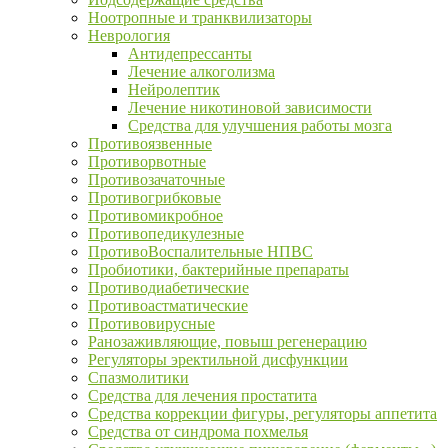
Ноотропные и транквилизаторы
Неврология
Антидепрессанты
Лечение алкоголизма
Нейролептик
Лечение никотиновой зависимости
Средства для улучшения работы мозга
Противоязвенные
Противорвотные
Противозачаточные
Противогрибковые
Противомикробное
Противопедикулезные
ПротивоВоспалительные НПВС
Пробиотики, бактерийные препараты
Противодиабетические
Противоастматические
Противовирусные
Ранозаживляющие, повыш регенерацию
Регуляторы эректильной дисфункции
Спазмолитики
Средства для лечения простатита
Средства коррекции фигуры, регуляторы аппетита
Средства от синдрома похмелья