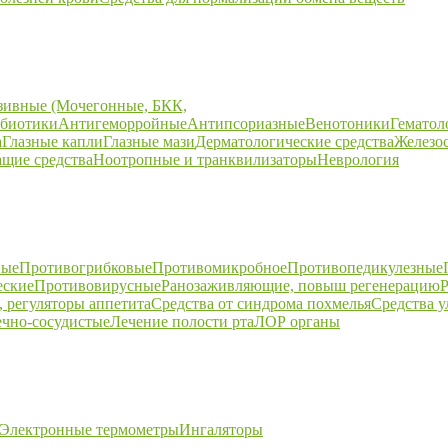
зивные (Мочегонные, БКК,
биотики
Антигеморройные
Антипсориазные
Венотоники
Гематол
а
Глазные капли
Глазные мази
Дерматологические средства
Железо
щие средства
Ноотропные и транквилизаторы
Неврология
ные
Противогрибковые
Противомикробное
Противопедикулезные
еские
Противовирусные
Ранозаживляющие, повыш регенерацию
Р
 регуляторы аппетита
Средства от синдрома похмелья
Средства 
ечно-сосудистые
Лечение полости рта
ЛОР органы
Электронные термометры
Ингаляторы