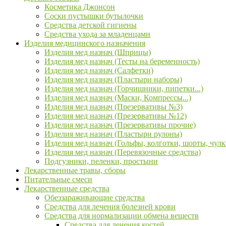
Косметика Джонсон
Соски пустышки бутылочки
Средства детской гигиены
Средства ухода за младенцами
Изделия медицинского назначения
Изделия мед назнач (Шприцы)
Изделия мед назнач (Тесты на беременность)
Изделия мед назнач (Салфетки)
Изделия мед назнач (Пластыри наборы)
Изделия мед назнач (Горчишники, пипетки...)
Изделия мед назнач (Маски, Компрессы...)
Изделия мед назнач (Презервативы №3)
Изделия мед назнач (Презервативы №12)
Изделия мед назнач (Презервативы прочие)
Изделия мед назнач (Пластыри рулоны)
Изделия мед назнач (Гольфы, колготки, шорты, чулк
Изделия мед назнач (Перевязочные средства)
Подгузники, пеленки, простыни
Лекарственные травы, сборы
Питательные смеси
Лекарственные средства
Обеззараживающие средства
Средства для лечения болезней крови
Средства для нормализации обмена веществ
Средства для лечения костей