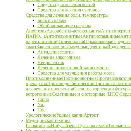
Средства для лечения костей
Средства для лечения суставов
Средства для лечения боли, температуры
Боль и спазмы
Обезболивающие средства
Анестезия
Адсорбенты-детоксиканты
Антигипертен
ИАПФ...)
Антигельминтные
Антигистаминные
Анти
парент.питание)
Гинекология
Гормональные средств
тракт
Закрепляющие
Иммуномодуляторы
Йодсодержа
Антидепрессанты
Лечение алкоголизма
Нейролептик
Лечение никотиновой зависимости
Средства для улучшения работы мозга
Противоязвенные
Противорвотные
Противозачаточ
препараты
Противодиабетические
Противоастматич
для лечения простатита
Средства коррекции фигуры,
ветрогонные
Седативные и снотворные (ЦНС)
Серд
Горло
Ухо
Нос
Урологические
Ушные капли
Артрит
Медицинская техника
Глюкометры
Нибулайзеры
Пульсоксиметр
Тонометры
Минерально-столовая, питьевая вода