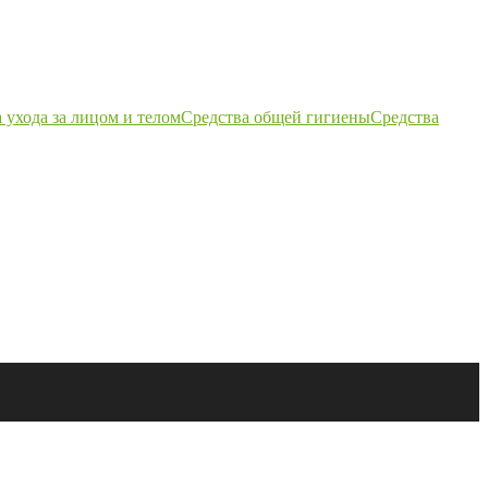
 ухода за лицом и телом
Средства общей гигиены
Средства