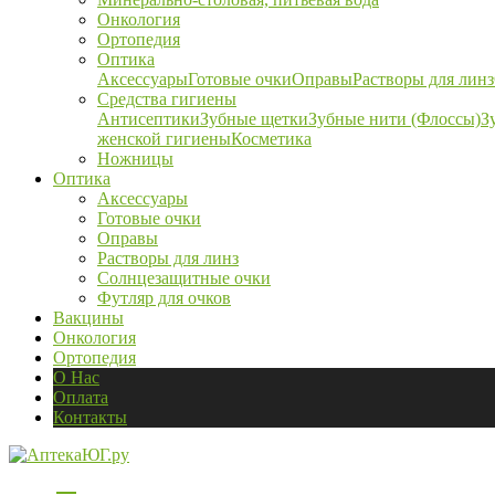
Онкология
Ортопедия
Оптика
Аксессуары
Готовые очки
Оправы
Растворы для линз
Средства гигиены
Антисептики
Зубные щетки
Зубные нити (Флоссы)
З
женской гигиены
Косметика
Ножницы
Оптика
Аксессуары
Готовые очки
Оправы
Растворы для линз
Солнцезащитные очки
Футляр для очков
Вакцины
Онкология
Ортопедия
О Нас
Оплата
Контакты