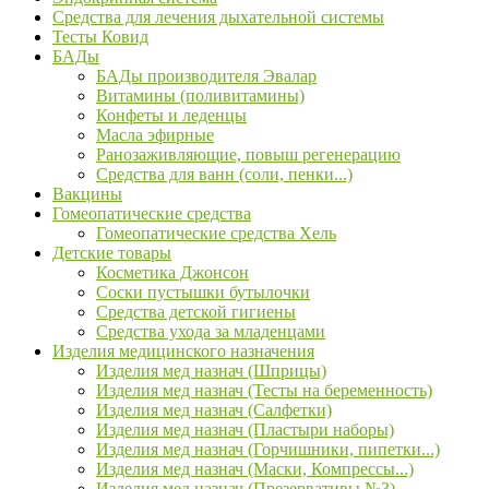
Средства для лечения дыхательной системы
Тесты Ковид
БАДы
БАДы производителя Эвалар
Витамины (поливитамины)
Конфеты и леденцы
Масла эфирные
Ранозаживляющие, повыш регенерацию
Средства для ванн (соли, пенки...)
Вакцины
Гомеопатические средства
Гомеопатические средства Хель
Детские товары
Косметика Джонсон
Соски пустышки бутылочки
Средства детской гигиены
Средства ухода за младенцами
Изделия медицинского назначения
Изделия мед назнач (Шприцы)
Изделия мед назнач (Тесты на беременность)
Изделия мед назнач (Салфетки)
Изделия мед назнач (Пластыри наборы)
Изделия мед назнач (Горчишники, пипетки...)
Изделия мед назнач (Маски, Компрессы...)
Изделия мед назнач (Презервативы №3)