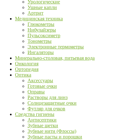
Урологические
Ушные капли
Артрит
Медицинская техника
Глюкометры
Нибулайзеры
Пульсоксиметр
Тонометры
Электронные термометры
Ингаляторы
Минерально-столовая, питьевая вода
Онкология
Ортопедия
Оптика
Аксессуары
Готовые очки
Оправы
Растворы для линз
Солнцезащитные очки
Футляр для очков
Средства гигиены
Антисептики
Зубные щетки
Зубные нити (Флоссы)
Зубные пасты и порошки