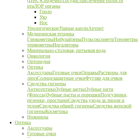
(ЦНС)
Сердечно-сосудистые
Лечение полости
рта
ЛОР органы
Горло
Ухо
Нос
Урологические
Ушные капли
Артрит
Медицинская техника
Глюкометры
Нибулайзеры
Пульсоксиметр
Тонометры
термометры
Ингаляторы
Минерально-столовая, питьевая вода
Онкология
Ортопедия
Оптика
Аксессуары
Готовые очки
Оправы
Растворы для
линз
Солнцезащитные очки
Футляр для очков
Средства гигиены
Антисептики
Зубные щетки
Зубные нити
(Флоссы)
Зубные пасты и порошки
Подгузники,
пеленки, простыни
Средства ухода за лицом и
телом
Средства общей гигиены
Средства женской
гигиены
Косметика
Ножницы
Оптика
Аксессуары
Готовые очки