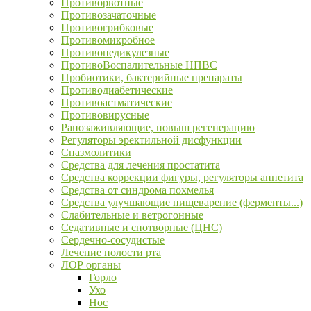
Противорвотные
Противозачаточные
Противогрибковые
Противомикробное
Противопедикулезные
ПротивоВоспалительные НПВС
Пробиотики, бактерийные препараты
Противодиабетические
Противоастматические
Противовирусные
Ранозаживляющие, повыш регенерацию
Регуляторы эректильной дисфункции
Спазмолитики
Средства для лечения простатита
Средства коррекции фигуры, регуляторы аппетита
Средства от синдрома похмелья
Средства улучшающие пищеварение (ферменты...)
Слабительные и ветрогонные
Седативные и снотворные (ЦНС)
Сердечно-сосудистые
Лечение полости рта
ЛОР органы
Горло
Ухо
Нос