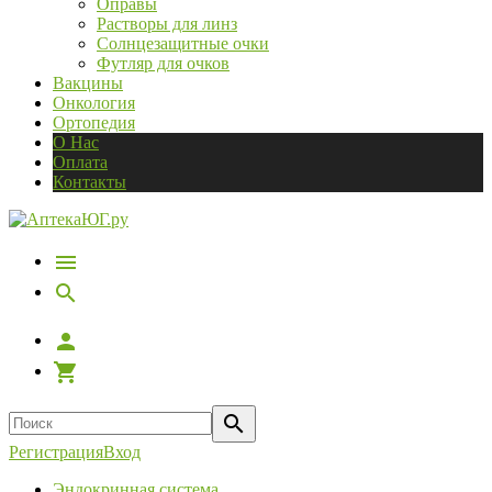
Оправы
Растворы для линз
Солнцезащитные очки
Футляр для очков
Вакцины
Онкология
Ортопедия
О Нас
Оплата
Контакты
Регистрация
Вход
Эндокринная система