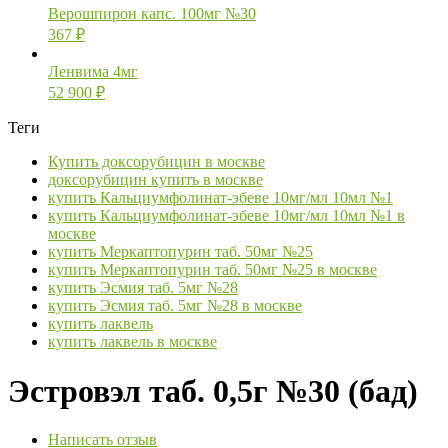
Верошпирон капс. 100мг №30
367
₽
Ленвима 4мг
52 900
₽
Теги
Купить доксорубицин в москве
доксорубицин купить в москве
купить Кальциумфолинат-эбеве 10мг/мл 10мл №1
купить Кальциумфолинат-эбеве 10мг/мл 10мл №1 в
москве
купить Меркаптопурин таб. 50мг №25
купить Меркаптопурин таб. 50мг №25 в москве
купить Эсмия таб. 5мг №28
купить Эсмия таб. 5мг №28 в москве
купить лаквель
купить лаквель в москве
Эстровэл таб. 0,5г №30 (бад)
Написать отзыв