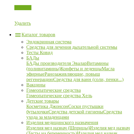
Корзина
Удалить
Каталог товаров
Эндокринная система
Средства для лечения дыхательной системы
Тесты Ковид
БАДы
БАДы производителя Эвалар
Витамины
(поливитамины)
Конфеты и леденцы
Масла
эфирные
Ранозаживляющие, повыш
регенерацию
Средства для ванн (соли, пенки...)
Вакцины
Гомеопатические средства
Гомеопатические средства Хель
Детские товары
Косметика Джонсон
Соски пустышки
бутылочки
Средства детской гигиены
Средства
ухода за младенцами
Изделия медицинского назначения
Изделия мед назнач (Шприцы)
Изделия мед назнач
(Тесты на беременность)
Изделия мед назнач