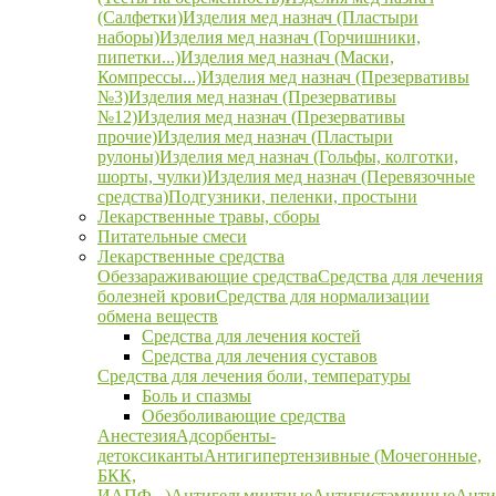
(Салфетки)
Изделия мед назнач (Пластыри
наборы)
Изделия мед назнач (Горчишники,
пипетки...)
Изделия мед назнач (Маски,
Компрессы...)
Изделия мед назнач (Презервативы
№3)
Изделия мед назнач (Презервативы
№12)
Изделия мед назнач (Презервативы
прочие)
Изделия мед назнач (Пластыри
рулоны)
Изделия мед назнач (Гольфы, колготки,
шорты, чулки)
Изделия мед назнач (Перевязочные
средства)
Подгузники, пеленки, простыни
Лекарственные травы, сборы
Питательные смеси
Лекарственные средства
Обеззараживающие средства
Средства для лечения
болезней крови
Средства для нормализации
обмена веществ
Средства для лечения костей
Средства для лечения суставов
Средства для лечения боли, температуры
Боль и спазмы
Обезболивающие средства
Анестезия
Адсорбенты-
детоксиканты
Антигипертензивные (Мочегонные,
БКК,
ИАПФ...)
Антигельминтные
Антигистаминные
Анти