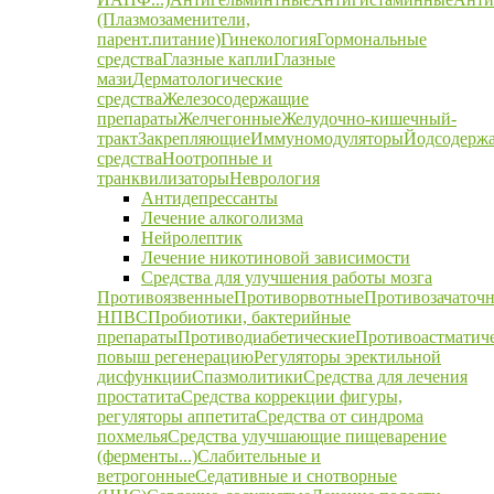
(Плазмозаменители,
парент.питание)
Гинекология
Гормональные
средства
Глазные капли
Глазные
мази
Дерматологические
средства
Железосодержащие
препараты
Желчегонные
Желудочно-кишечный-
тракт
Закрепляющие
Иммуномодуляторы
Йодсодерж
средства
Ноотропные и
транквилизаторы
Неврология
Антидепрессанты
Лечение алкоголизма
Нейролептик
Лечение никотиновой зависимости
Средства для улучшения работы мозга
Противоязвенные
Противорвотные
Противозачаточ
НПВС
Пробиотики, бактерийные
препараты
Противодиабетические
Противоастматич
повыш регенерацию
Регуляторы эректильной
дисфункции
Спазмолитики
Средства для лечения
простатита
Средства коррекции фигуры,
регуляторы аппетита
Средства от синдрома
похмелья
Средства улучшающие пищеварение
(ферменты...)
Слабительные и
ветрогонные
Седативные и снотворные