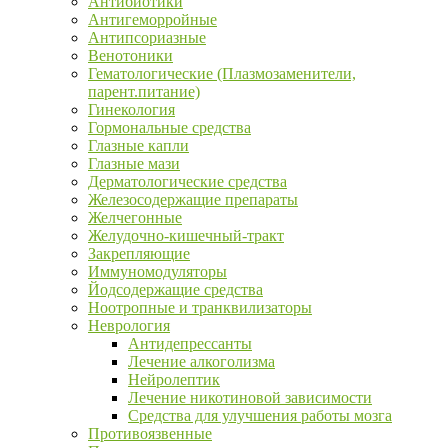
Антибиотики
Антигеморройные
Антипсориазные
Венотоники
Гематологические (Плазмозаменители,
парент.питание)
Гинекология
Гормональные средства
Глазные капли
Глазные мази
Дерматологические средства
Железосодержащие препараты
Желчегонные
Желудочно-кишечный-тракт
Закрепляющие
Иммуномодуляторы
Йодсодержащие средства
Ноотропные и транквилизаторы
Неврология
Антидепрессанты
Лечение алкоголизма
Нейролептик
Лечение никотиновой зависимости
Средства для улучшения работы мозга
Противоязвенные