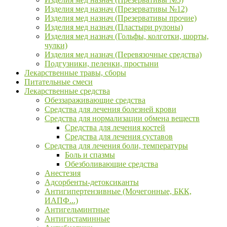
Изделия мед назнач (Презервативы №12)
Изделия мед назнач (Презервативы прочие)
Изделия мед назнач (Пластыри рулоны)
Изделия мед назнач (Гольфы, колготки, шорты,
чулки)
Изделия мед назнач (Перевязочные средства)
Подгузники, пеленки, простыни
Лекарственные травы, сборы
Питательные смеси
Лекарственные средства
Обеззараживающие средства
Средства для лечения болезней крови
Средства для нормализации обмена веществ
Средства для лечения костей
Средства для лечения суставов
Средства для лечения боли, температуры
Боль и спазмы
Обезболивающие средства
Анестезия
Адсорбенты-детоксиканты
Антигипертензивные (Мочегонные, БКК,
ИАПФ...)
Антигельминтные
Антигистаминные