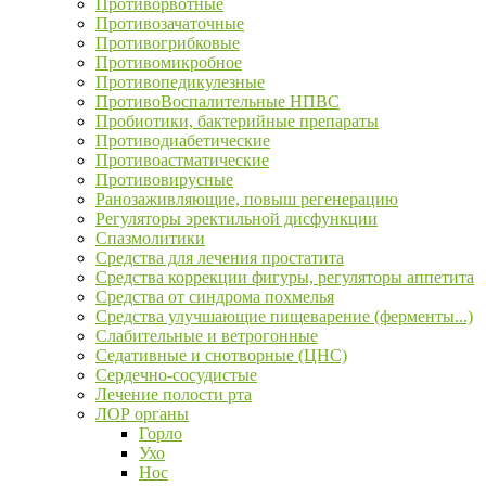
Противорвотные
Противозачаточные
Противогрибковые
Противомикробное
Противопедикулезные
ПротивоВоспалительные НПВС
Пробиотики, бактерийные препараты
Противодиабетические
Противоастматические
Противовирусные
Ранозаживляющие, повыш регенерацию
Регуляторы эректильной дисфункции
Спазмолитики
Средства для лечения простатита
Средства коррекции фигуры, регуляторы аппетита
Средства от синдрома похмелья
Средства улучшающие пищеварение (ферменты...)
Слабительные и ветрогонные
Седативные и снотворные (ЦНС)
Сердечно-сосудистые
Лечение полости рта
ЛОР органы
Горло
Ухо
Нос