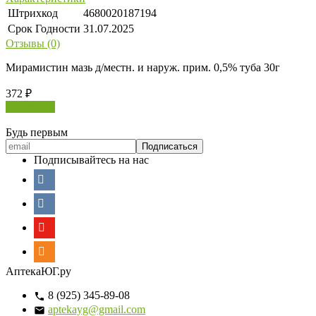
Штрихкод
4680020187194
Срок Годности
31.07.2025
Отзывы (0)
Мирамистин мазь д/местн. и наруж. прим. 0,5% туба 30г
372
₽
В корзину
Будь первым
Подписывайтесь на нас
АптекаЮГ.ру
8 (925) 345-89-08
aptekayg@gmail.com