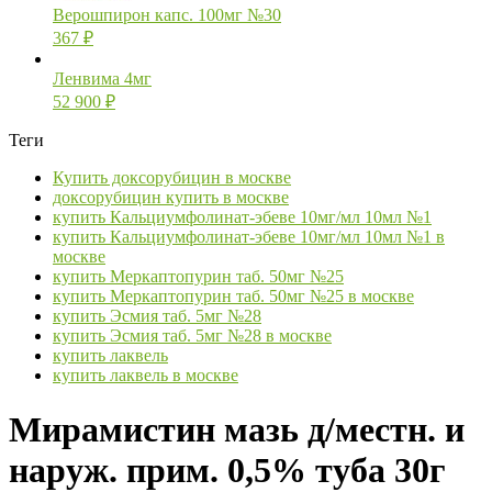
Верошпирон капс. 100мг №30
367
₽
Ленвима 4мг
52 900
₽
Теги
Купить доксорубицин в москве
доксорубицин купить в москве
купить Кальциумфолинат-эбеве 10мг/мл 10мл №1
купить Кальциумфолинат-эбеве 10мг/мл 10мл №1 в
москве
купить Меркаптопурин таб. 50мг №25
купить Меркаптопурин таб. 50мг №25 в москве
купить Эсмия таб. 5мг №28
купить Эсмия таб. 5мг №28 в москве
купить лаквель
купить лаквель в москве
Мирамистин мазь д/местн. и
наруж. прим. 0,5% туба 30г