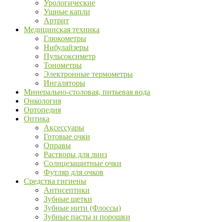
Урологические
Ушные капли
Артрит
Медицинская техника
Глюкометры
Нибулайзеры
Пульсоксиметр
Тонометры
Электронные термометры
Ингаляторы
Минерально-столовая, питьевая вода
Онкология
Ортопедия
Оптика
Аксессуары
Готовые очки
Оправы
Растворы для линз
Солнцезащитные очки
Футляр для очков
Средства гигиены
Антисептики
Зубные щетки
Зубные нити (Флоссы)
Зубные пасты и порошки