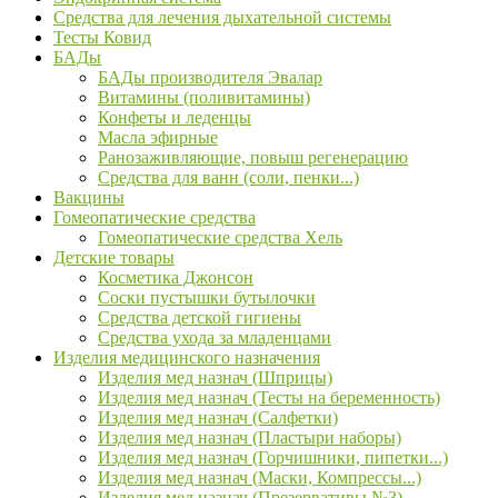
Средства для лечения дыхательной системы
Тесты Ковид
БАДы
БАДы производителя Эвалар
Витамины (поливитамины)
Конфеты и леденцы
Масла эфирные
Ранозаживляющие, повыш регенерацию
Средства для ванн (соли, пенки...)
Вакцины
Гомеопатические средства
Гомеопатические средства Хель
Детские товары
Косметика Джонсон
Соски пустышки бутылочки
Средства детской гигиены
Средства ухода за младенцами
Изделия медицинского назначения
Изделия мед назнач (Шприцы)
Изделия мед назнач (Тесты на беременность)
Изделия мед назнач (Салфетки)
Изделия мед назнач (Пластыри наборы)
Изделия мед назнач (Горчишники, пипетки...)
Изделия мед назнач (Маски, Компрессы...)
Изделия мед назнач (Презервативы №3)