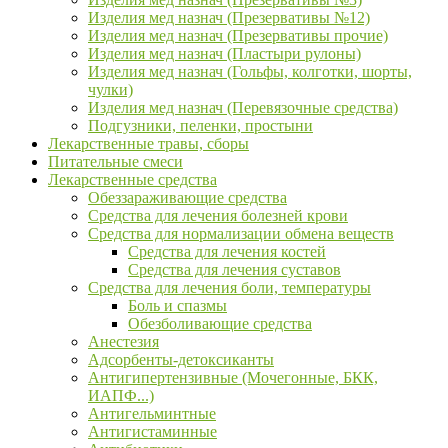
Изделия мед назнач (Презервативы №12)
Изделия мед назнач (Презервативы прочие)
Изделия мед назнач (Пластыри рулоны)
Изделия мед назнач (Гольфы, колготки, шорты,
чулки)
Изделия мед назнач (Перевязочные средства)
Подгузники, пеленки, простыни
Лекарственные травы, сборы
Питательные смеси
Лекарственные средства
Обеззараживающие средства
Средства для лечения болезней крови
Средства для нормализации обмена веществ
Средства для лечения костей
Средства для лечения суставов
Средства для лечения боли, температуры
Боль и спазмы
Обезболивающие средства
Анестезия
Адсорбенты-детоксиканты
Антигипертензивные (Мочегонные, БКК,
ИАПФ...)
Антигельминтные
Антигистаминные