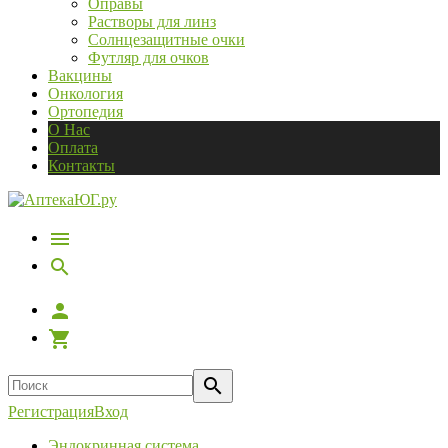
Оправы
Растворы для линз
Солнцезащитные очки
Футляр для очков
Вакцины
Онкология
Ортопедия
О Нас
Оплата
Контакты
Регистрация
Вход
Эндокринная система