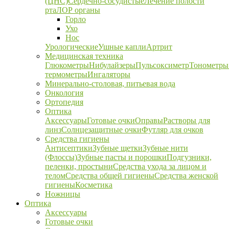
(ЦНС)
Сердечно-сосудистые
Лечение полости
рта
ЛОР органы
Горло
Ухо
Нос
Урологические
Ушные капли
Артрит
Медицинская техника
Глюкометры
Нибулайзеры
Пульсоксиметр
Тонометры
термометры
Ингаляторы
Минерально-столовая, питьевая вода
Онкология
Ортопедия
Оптика
Аксессуары
Готовые очки
Оправы
Растворы для
линз
Солнцезащитные очки
Футляр для очков
Средства гигиены
Антисептики
Зубные щетки
Зубные нити
(Флоссы)
Зубные пасты и порошки
Подгузники,
пеленки, простыни
Средства ухода за лицом и
телом
Средства общей гигиены
Средства женской
гигиены
Косметика
Ножницы
Оптика
Аксессуары
Готовые очки