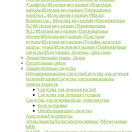
(Салфетки)
Изделия мед назнач (Пластыри
наборы)
Изделия мед назнач (Горчишники,
пипетки...)
Изделия мед назнач (Маски,
Компрессы...)
Изделия мед назнач (Презервативы
№3)
Изделия мед назнач (Презервативы
№12)
Изделия мед назнач (Презервативы
прочие)
Изделия мед назнач (Пластыри
рулоны)
Изделия мед назнач (Гольфы, колготки,
шорты, чулки)
Изделия мед назнач (Перевязочные
средства)
Подгузники, пеленки, простыни
Лекарственные травы, сборы
Питательные смеси
Лекарственные средства
Обеззараживающие средства
Средства для лечения
болезней крови
Средства для нормализации
обмена веществ
Средства для лечения костей
Средства для лечения суставов
Средства для лечения боли, температуры
Боль и спазмы
Обезболивающие средства
Анестезия
Адсорбенты-
детоксиканты
Антигипертензивные (Мочегонные,
БКК,
ИАПФ...)
Антигельминтные
Антигистаминные
Анти