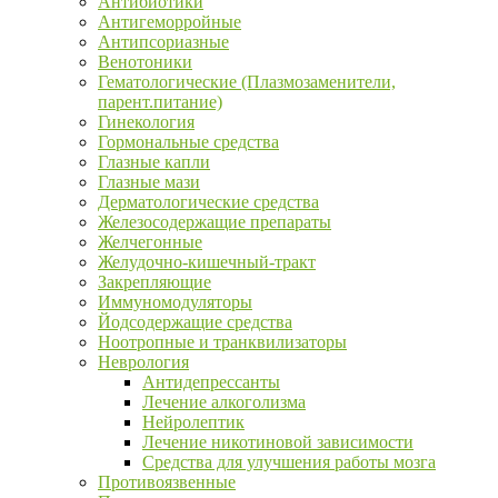
Антибиотики
Антигеморройные
Антипсориазные
Венотоники
Гематологические (Плазмозаменители,
парент.питание)
Гинекология
Гормональные средства
Глазные капли
Глазные мази
Дерматологические средства
Железосодержащие препараты
Желчегонные
Желудочно-кишечный-тракт
Закрепляющие
Иммуномодуляторы
Йодсодержащие средства
Ноотропные и транквилизаторы
Неврология
Антидепрессанты
Лечение алкоголизма
Нейролептик
Лечение никотиновой зависимости
Средства для улучшения работы мозга
Противоязвенные