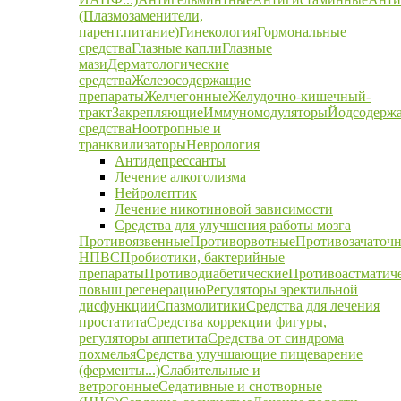
(Плазмозаменители,
парент.питание)
Гинекология
Гормональные
средства
Глазные капли
Глазные
мази
Дерматологические
средства
Железосодержащие
препараты
Желчегонные
Желудочно-кишечный-
тракт
Закрепляющие
Иммуномодуляторы
Йодсодерж
средства
Ноотропные и
транквилизаторы
Неврология
Антидепрессанты
Лечение алкоголизма
Нейролептик
Лечение никотиновой зависимости
Средства для улучшения работы мозга
Противоязвенные
Противорвотные
Противозачаточ
НПВС
Пробиотики, бактерийные
препараты
Противодиабетические
Противоастматич
повыш регенерацию
Регуляторы эректильной
дисфункции
Спазмолитики
Средства для лечения
простатита
Средства коррекции фигуры,
регуляторы аппетита
Средства от синдрома
похмелья
Средства улучшающие пищеварение
(ферменты...)
Слабительные и
ветрогонные
Седативные и снотворные