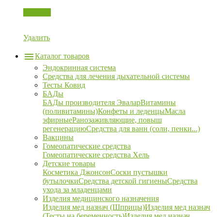
Корзина
Удалить
Каталог товаров
Эндокринная система
Средства для лечения дыхательной системы
Тесты Ковид
БАДы
БАДы производителя Эвалар
Витамины
(поливитамины)
Конфеты и леденцы
Масла
эфирные
Ранозаживляющие, повыш
регенерацию
Средства для ванн (соли, пенки...)
Вакцины
Гомеопатические средства
Гомеопатические средства Хель
Детские товары
Косметика Джонсон
Соски пустышки
бутылочки
Средства детской гигиены
Средства
ухода за младенцами
Изделия медицинского назначения
Изделия мед назнач (Шприцы)
Изделия мед назнач
(Тесты на беременность)
Изделия мед назнач