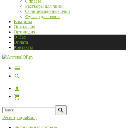
Оправы
Растворы для линз
Солнцезащитные очки
Футляр для очков
Вакцины
Онкология
Ортопедия
О Нас
Оплата
Контакты
Регистрация
Вход
Эндокринная система