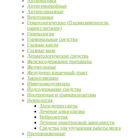
Антибиотики
Антигеморройные
Антипсориазные
Венотоники
Гематологические (Плазмозаменители,
парент.питание)
Гинекология
Гормональные средства
Глазные капли
Глазные мази
Дерматологические средства
Железосодержащие препараты
Желчегонные
Желудочно-кишечный-тракт
Закрепляющие
Иммуномодуляторы
Йодсодержащие средства
Ноотропные и транквилизаторы
Неврология
Антидепрессанты
Лечение алкоголизма
Нейролептик
Лечение никотиновой зависимости
Средства для улучшения работы мозга
Противоязвенные