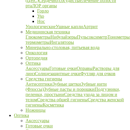
(ЦНС)
Сердечно-сосудистые
Лечение полости
рта
ЛОР органы
Горло
Ухо
Нос
Урологические
Ушные капли
Артрит
Медицинская техника
Глюкометры
Нибулайзеры
Пульсоксиметр
Тонометры
термометры
Ингаляторы
Минерально-столовая, питьевая вода
Онкология
Ортопедия
Оптика
Аксессуары
Готовые очки
Оправы
Растворы для
линз
Солнцезащитные очки
Футляр для очков
Средства гигиены
Антисептики
Зубные щетки
Зубные нити
(Флоссы)
Зубные пасты и порошки
Подгузники,
пеленки, простыни
Средства ухода за лицом и
телом
Средства общей гигиены
Средства женской
гигиены
Косметика
Ножницы
Оптика
Аксессуары
Готовые очки