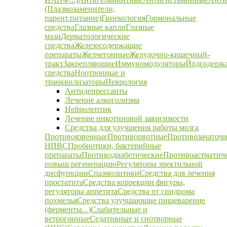
(Плазмозаменители,
парент.питание)
Гинекология
Гормональные
средства
Глазные капли
Глазные
мази
Дерматологические
средства
Железосодержащие
препараты
Желчегонные
Желудочно-кишечный-
тракт
Закрепляющие
Иммуномодуляторы
Йодсодерж
средства
Ноотропные и
транквилизаторы
Неврология
Антидепрессанты
Лечение алкоголизма
Нейролептик
Лечение никотиновой зависимости
Средства для улучшения работы мозга
Противоязвенные
Противорвотные
Противозачаточ
НПВС
Пробиотики, бактерийные
препараты
Противодиабетические
Противоастматич
повыш регенерацию
Регуляторы эректильной
дисфункции
Спазмолитики
Средства для лечения
простатита
Средства коррекции фигуры,
регуляторы аппетита
Средства от синдрома
похмелья
Средства улучшающие пищеварение
(ферменты...)
Слабительные и
ветрогонные
Седативные и снотворные