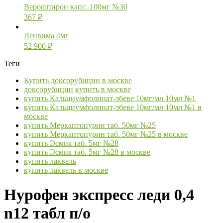
Верошпирон капс. 100мг №30
367
₽
Ленвима 4мг
52 900
₽
Теги
Купить доксорубицин в москве
доксорубицин купить в москве
купить Кальциумфолинат-эбеве 10мг/мл 10мл №1
купить Кальциумфолинат-эбеве 10мг/мл 10мл №1 в
москве
купить Меркаптопурин таб. 50мг №25
купить Меркаптопурин таб. 50мг №25 в москве
купить Эсмия таб. 5мг №28
купить Эсмия таб. 5мг №28 в москве
купить лаквель
купить лаквель в москве
Нурофен экспресс леди 0,4
n12 табл п/о