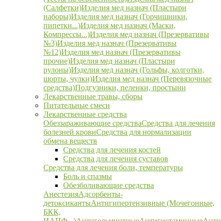
(Салфетки)
Изделия мед назнач (Пластыри
наборы)
Изделия мед назнач (Горчишники,
пипетки...)
Изделия мед назнач (Маски,
Компрессы...)
Изделия мед назнач (Презервативы
№3)
Изделия мед назнач (Презервативы
№12)
Изделия мед назнач (Презервативы
прочие)
Изделия мед назнач (Пластыри
рулоны)
Изделия мед назнач (Гольфы, колготки,
шорты, чулки)
Изделия мед назнач (Перевязочные
средства)
Подгузники, пеленки, простыни
Лекарственные травы, сборы
Питательные смеси
Лекарственные средства
Обеззараживающие средства
Средства для лечения
болезней крови
Средства для нормализации
обмена веществ
Средства для лечения костей
Средства для лечения суставов
Средства для лечения боли, температуры
Боль и спазмы
Обезболивающие средства
Анестезия
Адсорбенты-
детоксиканты
Антигипертензивные (Мочегонные,
БКК,
ИАПФ...)
Антигельминтные
Антигистаминные
Анти