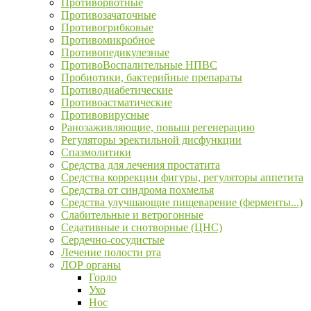
Противорвотные
Противозачаточные
Противогрибковые
Противомикробное
Противопедикулезные
ПротивоВоспалительные НПВС
Пробиотики, бактерийные препараты
Противодиабетические
Противоастматические
Противовирусные
Ранозаживляющие, повыш регенерацию
Регуляторы эректильной дисфункции
Спазмолитики
Средства для лечения простатита
Средства коррекции фигуры, регуляторы аппетита
Средства от синдрома похмелья
Средства улучшающие пищеварение (ферменты...)
Слабительные и ветрогонные
Седативные и снотворные (ЦНС)
Сердечно-сосудистые
Лечение полости рта
ЛОР органы
Горло
Ухо
Нос