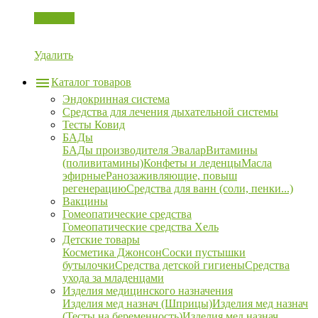
Корзина
Удалить
Каталог товаров
Эндокринная система
Средства для лечения дыхательной системы
Тесты Ковид
БАДы
БАДы производителя Эвалар
Витамины
(поливитамины)
Конфеты и леденцы
Масла
эфирные
Ранозаживляющие, повыш
регенерацию
Средства для ванн (соли, пенки...)
Вакцины
Гомеопатические средства
Гомеопатические средства Хель
Детские товары
Косметика Джонсон
Соски пустышки
бутылочки
Средства детской гигиены
Средства
ухода за младенцами
Изделия медицинского назначения
Изделия мед назнач (Шприцы)
Изделия мед назнач
(Тесты на беременность)
Изделия мед назнач