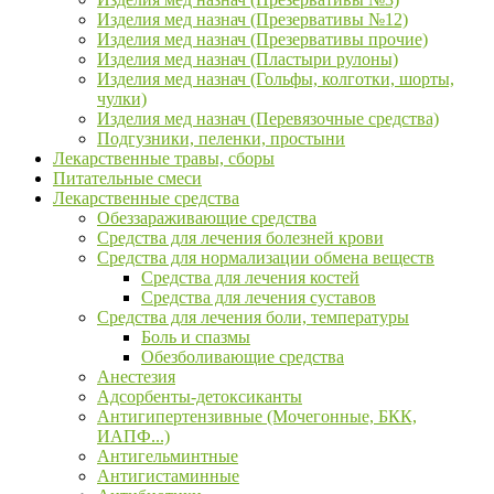
Изделия мед назнач (Презервативы №12)
Изделия мед назнач (Презервативы прочие)
Изделия мед назнач (Пластыри рулоны)
Изделия мед назнач (Гольфы, колготки, шорты,
чулки)
Изделия мед назнач (Перевязочные средства)
Подгузники, пеленки, простыни
Лекарственные травы, сборы
Питательные смеси
Лекарственные средства
Обеззараживающие средства
Средства для лечения болезней крови
Средства для нормализации обмена веществ
Средства для лечения костей
Средства для лечения суставов
Средства для лечения боли, температуры
Боль и спазмы
Обезболивающие средства
Анестезия
Адсорбенты-детоксиканты
Антигипертензивные (Мочегонные, БКК,
ИАПФ...)
Антигельминтные
Антигистаминные