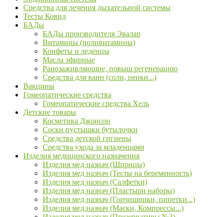
Средства для лечения дыхательной системы
Тесты Ковид
БАДы
БАДы производителя Эвалар
Витамины (поливитамины)
Конфеты и леденцы
Масла эфирные
Ранозаживляющие, повыш регенерацию
Средства для ванн (соли, пенки...)
Вакцины
Гомеопатические средства
Гомеопатические средства Хель
Детские товары
Косметика Джонсон
Соски пустышки бутылочки
Средства детской гигиены
Средства ухода за младенцами
Изделия медицинского назначения
Изделия мед назнач (Шприцы)
Изделия мед назнач (Тесты на беременность)
Изделия мед назнач (Салфетки)
Изделия мед назнач (Пластыри наборы)
Изделия мед назнач (Горчишники, пипетки...)
Изделия мед назнач (Маски, Компрессы...)
Изделия мед назнач (Презервативы №3)