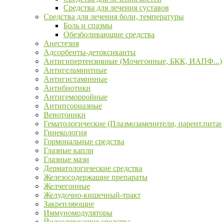
Средства для лечения суставов
Средства для лечения боли, температуры
Боль и спазмы
Обезболивающие средства
Анестезия
Адсорбенты-детоксиканты
Антигипертензивные (Мочегонные, БКК, ИАПФ...)
Антигельминтные
Антигистаминные
Антибиотики
Антигеморройные
Антипсориазные
Венотоники
Гематологические (Плазмозаменители, парент.пита
Гинекология
Гормональные средства
Глазные капли
Глазные мази
Дерматологические средства
Железосодержащие препараты
Желчегонные
Желудочно-кишечный-тракт
Закрепляющие
Иммуномодуляторы
Йодсодержащие средства