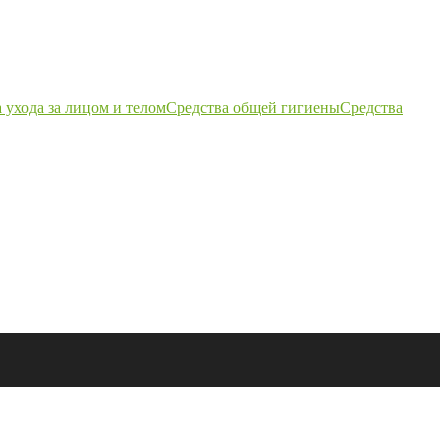
 ухода за лицом и телом
Средства общей гигиены
Средства