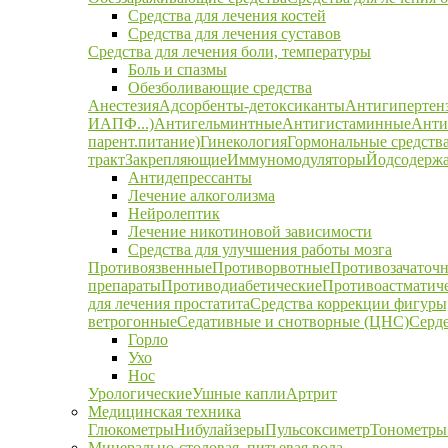
Средства для лечения костей
Средства для лечения суставов
Средства для лечения боли, температуры
Боль и спазмы
Обезболивающие средства
Анестезия
Адсорбенты-детоксиканты
Антигипертен
ИАПФ...)
Антигельминтные
Антигистаминные
Анти
парент.питание)
Гинекология
Гормональные средств
тракт
Закрепляющие
Иммуномодуляторы
Йодсодержа
Антидепрессанты
Лечение алкоголизма
Нейролептик
Лечение никотиновой зависимости
Средства для улучшения работы мозга
Противоязвенные
Противорвотные
Противозачаточ
препараты
Противодиабетические
Противоастматич
для лечения простатита
Средства коррекции фигуры,
ветрогонные
Седативные и снотворные (ЦНС)
Серд
Горло
Ухо
Нос
Урологические
Ушные капли
Артрит
Медицинская техника
Глюкометры
Нибулайзеры
Пульсоксиметр
Тонометры
Минерально-столовая, питьевая вода