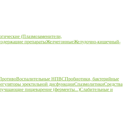
огические (Плазмозаменители,
содержащие препараты
Желчегонные
Желудочно-кишечный-
ПротивоВоспалительные НПВС
Пробиотики, бактерийные
егуляторы эректильной дисфункции
Спазмолитики
Средства
улучшающие пищеварение (ферменты...)
Слабительные и