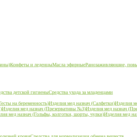
ины)
Конфеты и леденцы
Масла эфирные
Ранозаживляющие, пов
дства детской гигиены
Средства ухода за младенцами
Тесты на беременность)
Изделия мед назнач (Салфетки)
Изделия м
)
Изделия мед назнач (Презервативы №3)
Изделия мед назнач (Пр
лия мед назнач (Гольфы, колготки, шорты, чулки)
Изделия мед на
болезней крови
Средства для нормализации обмена веществ