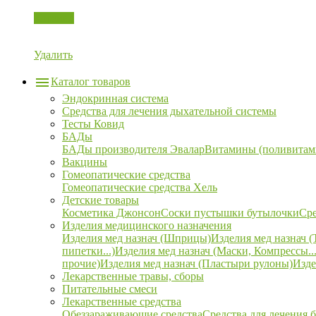
Корзина
Удалить
Каталог товаров
Эндокринная система
Средства для лечения дыхательной системы
Тесты Ковид
БАДы
БАДы производителя Эвалар
Витамины (поливитам
Вакцины
Гомеопатические средства
Гомеопатические средства Хель
Детские товары
Косметика Джонсон
Соски пустышки бутылочки
Сре
Изделия медицинского назначения
Изделия мед назнач (Шприцы)
Изделия мед назнач (
пипетки...)
Изделия мед назнач (Маски, Компрессы...
прочие)
Изделия мед назнач (Пластыри рулоны)
Изде
Лекарственные травы, сборы
Питательные смеси
Лекарственные средства
Обеззараживающие средства
Средства для лечения 