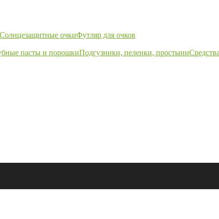
Солнцезащитные очки
Футляр для очков
убные пасты и порошки
Подгузники, пеленки, простыни
Средства