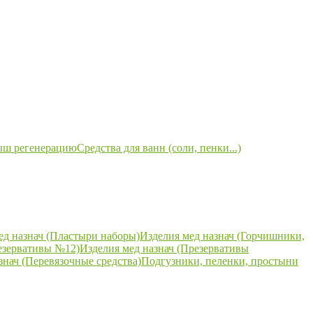
ыш регенерацию
Средства для ванн (соли, пенки...)
ед назнач (Пластыри наборы)
Изделия мед назнач (Горчишники,
езервативы №12)
Изделия мед назнач (Презервативы
знач (Перевязочные средства)
Подгузники, пеленки, простыни