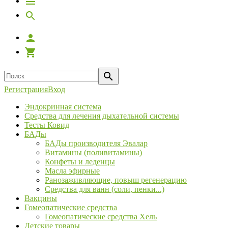
Регистрация
Вход
Эндокринная система
Средства для лечения дыхательной системы
Тесты Ковид
БАДы
БАДы производителя Эвалар
Витамины (поливитамины)
Конфеты и леденцы
Масла эфирные
Ранозаживляющие, повыш регенерацию
Средства для ванн (соли, пенки...)
Вакцины
Гомеопатические средства
Гомеопатические средства Хель
Детские товары