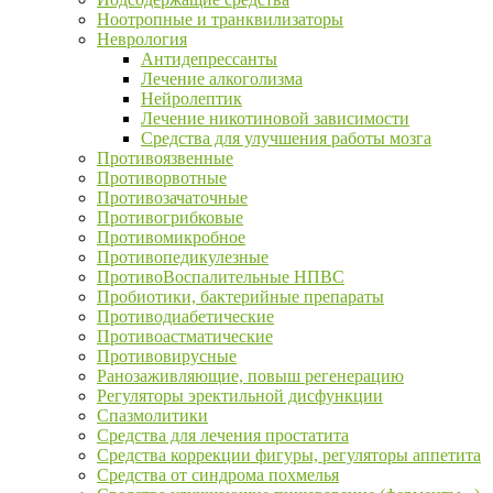
Ноотропные и транквилизаторы
Неврология
Антидепрессанты
Лечение алкоголизма
Нейролептик
Лечение никотиновой зависимости
Средства для улучшения работы мозга
Противоязвенные
Противорвотные
Противозачаточные
Противогрибковые
Противомикробное
Противопедикулезные
ПротивоВоспалительные НПВС
Пробиотики, бактерийные препараты
Противодиабетические
Противоастматические
Противовирусные
Ранозаживляющие, повыш регенерацию
Регуляторы эректильной дисфункции
Спазмолитики
Средства для лечения простатита
Средства коррекции фигуры, регуляторы аппетита
Средства от синдрома похмелья