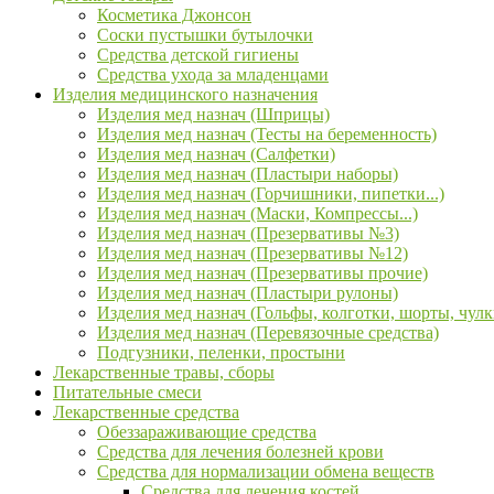
Косметика Джонсон
Соски пустышки бутылочки
Средства детской гигиены
Средства ухода за младенцами
Изделия медицинского назначения
Изделия мед назнач (Шприцы)
Изделия мед назнач (Тесты на беременность)
Изделия мед назнач (Салфетки)
Изделия мед назнач (Пластыри наборы)
Изделия мед назнач (Горчишники, пипетки...)
Изделия мед назнач (Маски, Компрессы...)
Изделия мед назнач (Презервативы №3)
Изделия мед назнач (Презервативы №12)
Изделия мед назнач (Презервативы прочие)
Изделия мед назнач (Пластыри рулоны)
Изделия мед назнач (Гольфы, колготки, шорты, чулк
Изделия мед назнач (Перевязочные средства)
Подгузники, пеленки, простыни
Лекарственные травы, сборы
Питательные смеси
Лекарственные средства
Обеззараживающие средства
Средства для лечения болезней крови
Средства для нормализации обмена веществ
Средства для лечения костей