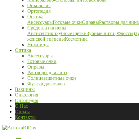
Онкология
Ортопедия
Оптика
Аксессуары
Готовые очки
Оправы
Растворы для линз
Средства гигиены
Антисептики
Зубные щетки
Зубные нити (Флоссы)
З
женской гигиены
Косметика
Ножницы
Оптика
Аксессуары
Готовые очки
Оправы
Растворы для линз
Солнцезащитные очки
Футляр для очков
Вакцины
Онкология
Ортопедия
О Нас
Оплата
Контакты