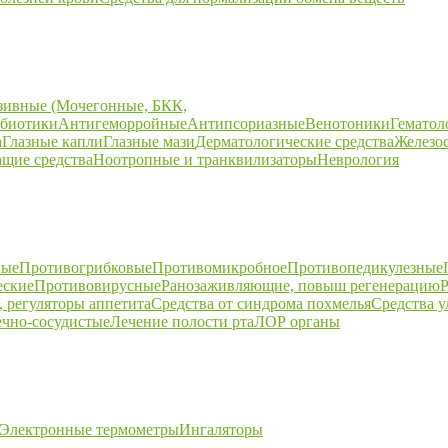
зивные (Мочегонные, БКК,
биотики
Антигеморройные
Антипсориазные
Венотоники
Гематол
а
Глазные капли
Глазные мази
Дерматологические средства
Железо
щие средства
Ноотропные и транквилизаторы
Неврология
ные
Противогрибковые
Противомикробное
Противопедикулезные
еские
Противовирусные
Ранозаживляющие, повыш регенерацию
Р
 регуляторы аппетита
Средства от синдрома похмелья
Средства 
ечно-сосудистые
Лечение полости рта
ЛОР органы
Электронные термометры
Ингаляторы