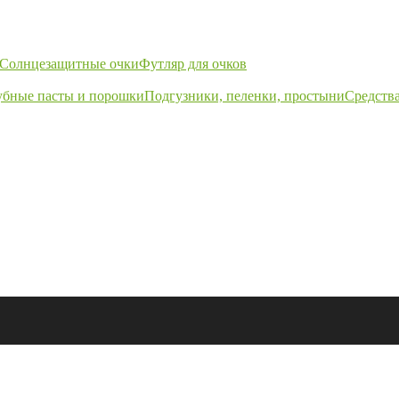
Солнцезащитные очки
Футляр для очков
убные пасты и порошки
Подгузники, пеленки, простыни
Средства