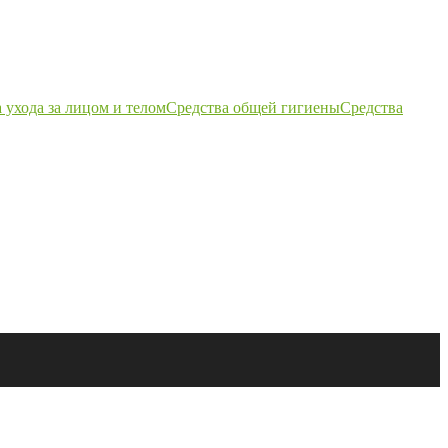
 ухода за лицом и телом
Средства общей гигиены
Средства