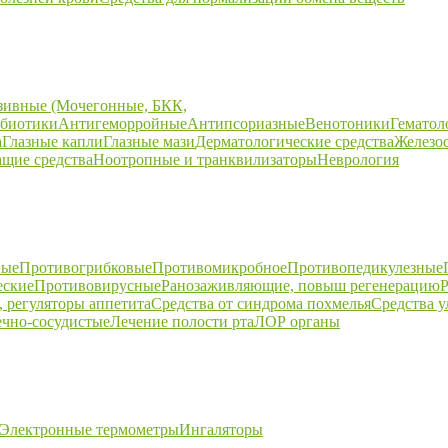
зивные (Мочегонные, БКК,
биотики
Антигеморройные
Антипсориазные
Венотоники
Гематол
а
Глазные капли
Глазные мази
Дерматологические средства
Железо
щие средства
Ноотропные и транквилизаторы
Неврология
ные
Противогрибковые
Противомикробное
Противопедикулезные
еские
Противовирусные
Ранозаживляющие, повыш регенерацию
Р
 регуляторы аппетита
Средства от синдрома похмелья
Средства 
ечно-сосудистые
Лечение полости рта
ЛОР органы
Электронные термометры
Ингаляторы