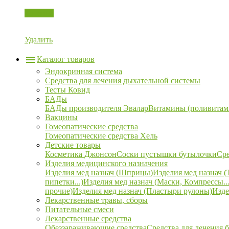
Корзина
Удалить
Каталог товаров
Эндокринная система
Средства для лечения дыхательной системы
Тесты Ковид
БАДы
БАДы производителя Эвалар
Витамины (поливитам
Вакцины
Гомеопатические средства
Гомеопатические средства Хель
Детские товары
Косметика Джонсон
Соски пустышки бутылочки
Сре
Изделия медицинского назначения
Изделия мед назнач (Шприцы)
Изделия мед назнач (
пипетки...)
Изделия мед назнач (Маски, Компрессы...
прочие)
Изделия мед назнач (Пластыри рулоны)
Изде
Лекарственные травы, сборы
Питательные смеси
Лекарственные средства
Обеззараживающие средства
Средства для лечения 