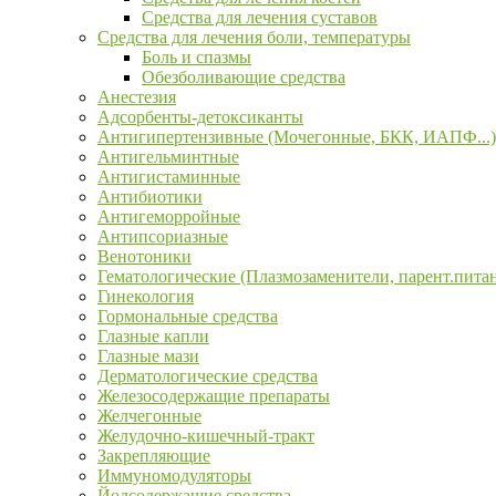
Средства для лечения суставов
Средства для лечения боли, температуры
Боль и спазмы
Обезболивающие средства
Анестезия
Адсорбенты-детоксиканты
Антигипертензивные (Мочегонные, БКК, ИАПФ...)
Антигельминтные
Антигистаминные
Антибиотики
Антигеморройные
Антипсориазные
Венотоники
Гематологические (Плазмозаменители, парент.пита
Гинекология
Гормональные средства
Глазные капли
Глазные мази
Дерматологические средства
Железосодержащие препараты
Желчегонные
Желудочно-кишечный-тракт
Закрепляющие
Иммуномодуляторы
Йодсодержащие средства