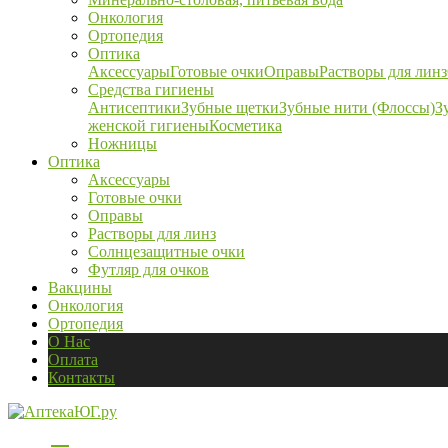
Онкология
Ортопедия
Оптика
Аксессуары
Готовые очки
Оправы
Растворы для линз
Средства гигиены
Антисептики
Зубные щетки
Зубные нити (Флоссы)
З
женской гигиены
Косметика
Ножницы
Оптика
Аксессуары
Готовые очки
Оправы
Растворы для линз
Солнцезащитные очки
Футляр для очков
Вакцины
Онкология
Ортопедия
О Нас
Оплата
Контакты