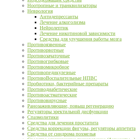
Ноотропные и транквилизаторы
Неврология
Антидепрессанты
Лечение алкоголизма
Нейролептик
Лечение никотиновой зависимости
Средства для улучшения работы мозга
Противоязвенные
Противорвотные
Противозачаточные
Противогрибковые
Противомикробное
Противопедикулезные
ПротивоВоспалительные НПВС
Пробиотики, бактерийные препараты
Противодиабетические
Противоастматические
Противовирусные
Ранозаживляющие, повыш регенерацию
Регуляторы эректильной дисфункции
Спазмолитики
Средства для лечения простатита
Средства коррекции фигуры, регуляторы аппетита
Средства от синдрома похмелья