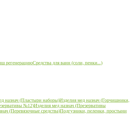
ыш регенерацию
Средства для ванн (соли, пенки...)
ед назнач (Пластыри наборы)
Изделия мед назнач (Горчишники,
езервативы №12)
Изделия мед назнач (Презервативы
знач (Перевязочные средства)
Подгузники, пеленки, простыни