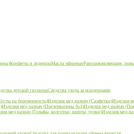
ины)
Конфеты и леденцы
Масла эфирные
Ранозаживляющие, пов
дства детской гигиены
Средства ухода за младенцами
Тесты на беременность)
Изделия мед назнач (Салфетки)
Изделия м
)
Изделия мед назнач (Презервативы №3)
Изделия мед назнач (Пр
лия мед назнач (Гольфы, колготки, шорты, чулки)
Изделия мед на
болезней крови
Средства для нормализации обмена веществ