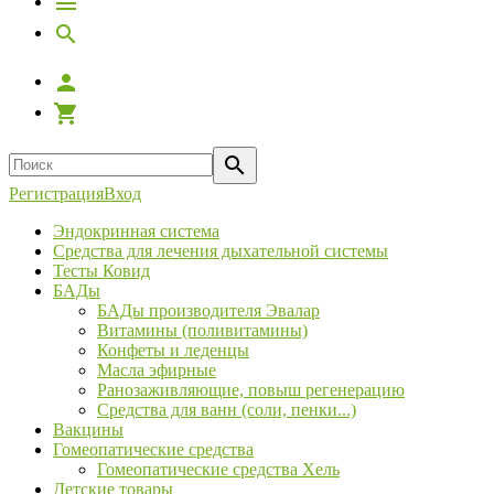
Регистрация
Вход
Эндокринная система
Средства для лечения дыхательной системы
Тесты Ковид
БАДы
БАДы производителя Эвалар
Витамины (поливитамины)
Конфеты и леденцы
Масла эфирные
Ранозаживляющие, повыш регенерацию
Средства для ванн (соли, пенки...)
Вакцины
Гомеопатические средства
Гомеопатические средства Хель
Детские товары