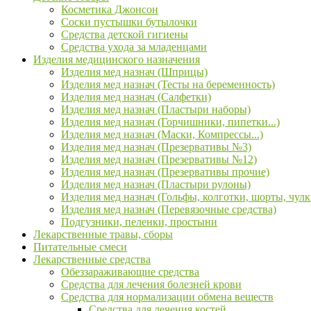
Косметика Джонсон
Соски пустышки бутылочки
Средства детской гигиены
Средства ухода за младенцами
Изделия медицинского назначения
Изделия мед назнач (Шприцы)
Изделия мед назнач (Тесты на беременность)
Изделия мед назнач (Салфетки)
Изделия мед назнач (Пластыри наборы)
Изделия мед назнач (Горчишники, пипетки...)
Изделия мед назнач (Маски, Компрессы...)
Изделия мед назнач (Презервативы №3)
Изделия мед назнач (Презервативы №12)
Изделия мед назнач (Презервативы прочие)
Изделия мед назнач (Пластыри рулоны)
Изделия мед назнач (Гольфы, колготки, шорты, чулк
Изделия мед назнач (Перевязочные средства)
Подгузники, пеленки, простыни
Лекарственные травы, сборы
Питательные смеси
Лекарственные средства
Обеззараживающие средства
Средства для лечения болезней крови
Средства для нормализации обмена веществ
Средства для лечения костей