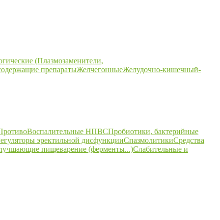
огические (Плазмозаменители,
содержащие препараты
Желчегонные
Желудочно-кишечный-
ПротивоВоспалительные НПВС
Пробиотики, бактерийные
егуляторы эректильной дисфункции
Спазмолитики
Средства
улучшающие пищеварение (ферменты...)
Слабительные и