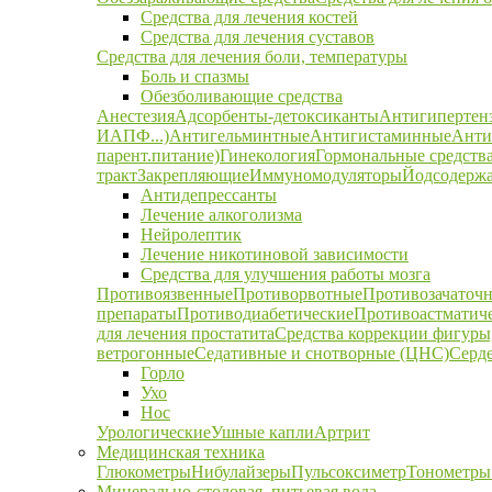
Средства для лечения костей
Средства для лечения суставов
Средства для лечения боли, температуры
Боль и спазмы
Обезболивающие средства
Анестезия
Адсорбенты-детоксиканты
Антигипертен
ИАПФ...)
Антигельминтные
Антигистаминные
Анти
парент.питание)
Гинекология
Гормональные средств
тракт
Закрепляющие
Иммуномодуляторы
Йодсодержа
Антидепрессанты
Лечение алкоголизма
Нейролептик
Лечение никотиновой зависимости
Средства для улучшения работы мозга
Противоязвенные
Противорвотные
Противозачаточ
препараты
Противодиабетические
Противоастматич
для лечения простатита
Средства коррекции фигуры,
ветрогонные
Седативные и снотворные (ЦНС)
Серд
Горло
Ухо
Нос
Урологические
Ушные капли
Артрит
Медицинская техника
Глюкометры
Нибулайзеры
Пульсоксиметр
Тонометры
Минерально-столовая, питьевая вода