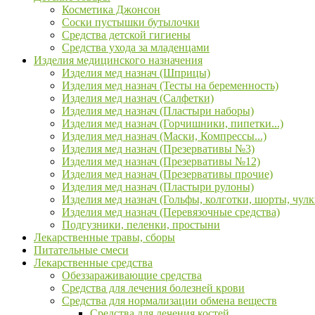
Косметика Джонсон
Соски пустышки бутылочки
Средства детской гигиены
Средства ухода за младенцами
Изделия медицинского назначения
Изделия мед назнач (Шприцы)
Изделия мед назнач (Тесты на беременность)
Изделия мед назнач (Салфетки)
Изделия мед назнач (Пластыри наборы)
Изделия мед назнач (Горчишники, пипетки...)
Изделия мед назнач (Маски, Компрессы...)
Изделия мед назнач (Презервативы №3)
Изделия мед назнач (Презервативы №12)
Изделия мед назнач (Презервативы прочие)
Изделия мед назнач (Пластыри рулоны)
Изделия мед назнач (Гольфы, колготки, шорты, чулк
Изделия мед назнач (Перевязочные средства)
Подгузники, пеленки, простыни
Лекарственные травы, сборы
Питательные смеси
Лекарственные средства
Обеззараживающие средства
Средства для лечения болезней крови
Средства для нормализации обмена веществ
Средства для лечения костей