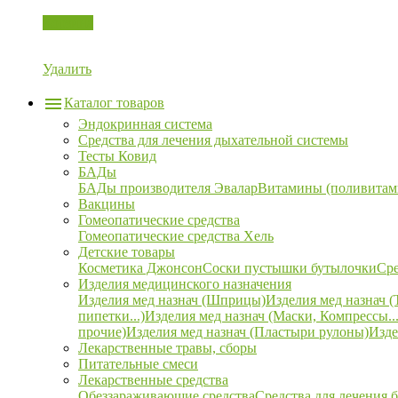
Корзина
Удалить
Каталог товаров
Эндокринная система
Средства для лечения дыхательной системы
Тесты Ковид
БАДы
БАДы производителя Эвалар
Витамины (поливитам
Вакцины
Гомеопатические средства
Гомеопатические средства Хель
Детские товары
Косметика Джонсон
Соски пустышки бутылочки
Сре
Изделия медицинского назначения
Изделия мед назнач (Шприцы)
Изделия мед назнач (
пипетки...)
Изделия мед назнач (Маски, Компрессы...
прочие)
Изделия мед назнач (Пластыри рулоны)
Изде
Лекарственные травы, сборы
Питательные смеси
Лекарственные средства
Обеззараживающие средства
Средства для лечения 