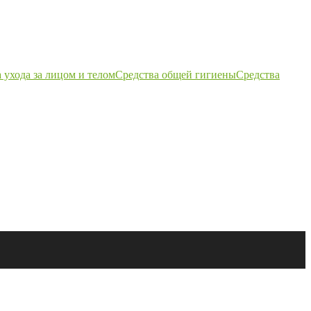
 ухода за лицом и телом
Средства общей гигиены
Средства