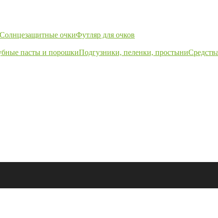
Солнцезащитные очки
Футляр для очков
убные пасты и порошки
Подгузники, пеленки, простыни
Средства