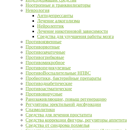
Ноотропные и транквилизаторы
Неврология
Антидепрессанты
Лечение алкоголизма
Нейролептик
Лечение никотиновой зависимости
Средства для улучшения работы мозга
Противоязвенные
Противорвотные
Противозачаточные
Противогрибковые
Противомикробное
Противопедикулезные
ПротивоВоспалительные НПВС
Пробиотики, бактерийные препараты
Противодиабетические
Противоастматические
Противовирусные
Ранозаживляющие, повыш регенерацию
Регуляторы эректильной дисфункции
Спазмолитики
Средства для лечения простатита
Средства коррекции фигуры, регуляторы аппетита
Средства от синдрома похмелья