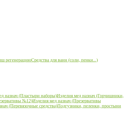
ыш регенерацию
Средства для ванн (соли, пенки...)
ед назнач (Пластыри наборы)
Изделия мед назнач (Горчишники,
езервативы №12)
Изделия мед назнач (Презервативы
знач (Перевязочные средства)
Подгузники, пеленки, простыни