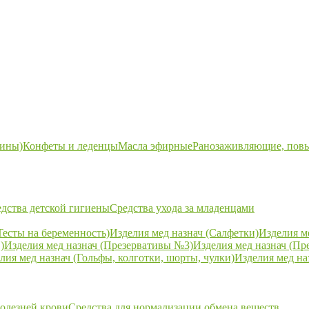
ины)
Конфеты и леденцы
Масла эфирные
Ранозаживляющие, пов
дства детской гигиены
Средства ухода за младенцами
Тесты на беременность)
Изделия мед назнач (Салфетки)
Изделия м
)
Изделия мед назнач (Презервативы №3)
Изделия мед назнач (Пр
лия мед назнач (Гольфы, колготки, шорты, чулки)
Изделия мед на
болезней крови
Средства для нормализации обмена веществ