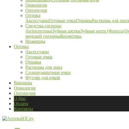
Онкология
Ортопедия
Оптика
Аксессуары
Готовые очки
Оправы
Растворы для линз
Средства гигиены
Антисептики
Зубные щетки
Зубные нити (Флоссы)
З
женской гигиены
Косметика
Ножницы
Оптика
Аксессуары
Готовые очки
Оправы
Растворы для линз
Солнцезащитные очки
Футляр для очков
Вакцины
Онкология
Ортопедия
О Нас
Оплата
Контакты