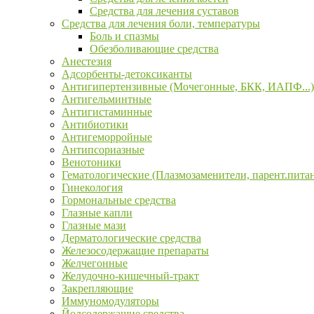
Средства для лечения суставов
Средства для лечения боли, температуры
Боль и спазмы
Обезболивающие средства
Анестезия
Адсорбенты-детоксиканты
Антигипертензивные (Мочегонные, БКК, ИАПФ...)
Антигельминтные
Антигистаминные
Антибиотики
Антигеморройные
Антипсориазные
Венотоники
Гематологические (Плазмозаменители, парент.пита
Гинекология
Гормональные средства
Глазные капли
Глазные мази
Дерматологические средства
Железосодержащие препараты
Желчегонные
Желудочно-кишечный-тракт
Закрепляющие
Иммуномодуляторы
Йодсодержащие средства