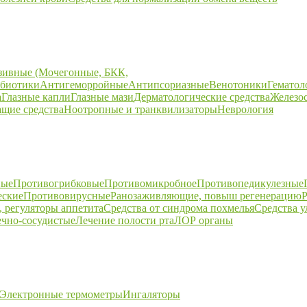
зивные (Мочегонные, БКК,
биотики
Антигеморройные
Антипсориазные
Венотоники
Гематол
а
Глазные капли
Глазные мази
Дерматологические средства
Железо
щие средства
Ноотропные и транквилизаторы
Неврология
ные
Противогрибковые
Противомикробное
Противопедикулезные
еские
Противовирусные
Ранозаживляющие, повыш регенерацию
Р
 регуляторы аппетита
Средства от синдрома похмелья
Средства 
ечно-сосудистые
Лечение полости рта
ЛОР органы
Электронные термометры
Ингаляторы