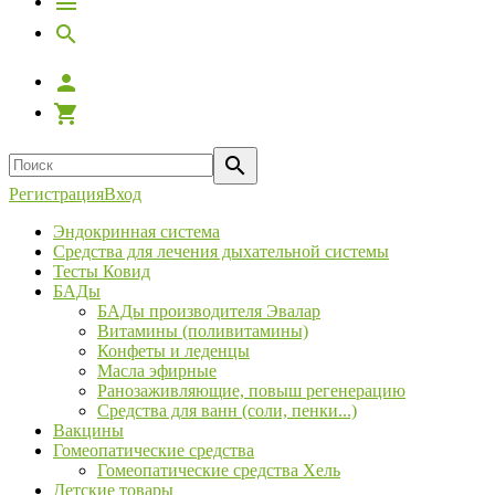
Регистрация
Вход
Эндокринная система
Средства для лечения дыхательной системы
Тесты Ковид
БАДы
БАДы производителя Эвалар
Витамины (поливитамины)
Конфеты и леденцы
Масла эфирные
Ранозаживляющие, повыш регенерацию
Средства для ванн (соли, пенки...)
Вакцины
Гомеопатические средства
Гомеопатические средства Хель
Детские товары