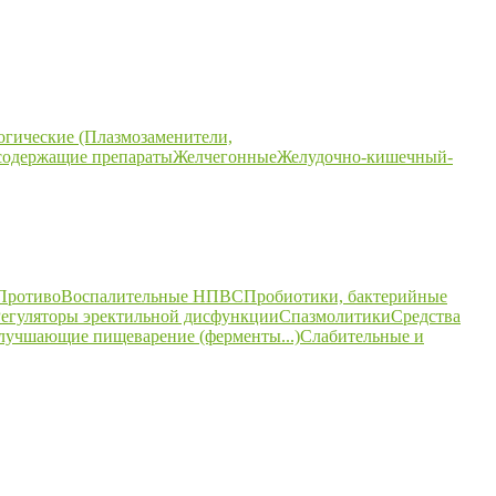
огические (Плазмозаменители,
содержащие препараты
Желчегонные
Желудочно-кишечный-
ПротивоВоспалительные НПВС
Пробиотики, бактерийные
егуляторы эректильной дисфункции
Спазмолитики
Средства
улучшающие пищеварение (ферменты...)
Слабительные и