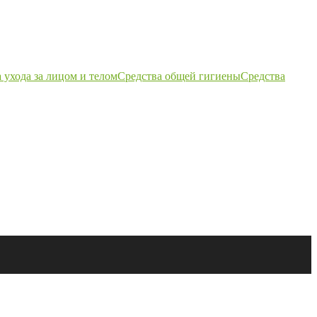
 ухода за лицом и телом
Средства общей гигиены
Средства