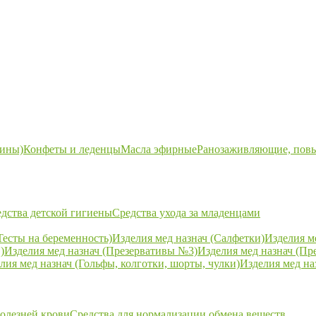
ины)
Конфеты и леденцы
Масла эфирные
Ранозаживляющие, пов
дства детской гигиены
Средства ухода за младенцами
Тесты на беременность)
Изделия мед назнач (Салфетки)
Изделия м
)
Изделия мед назнач (Презервативы №3)
Изделия мед назнач (Пр
лия мед назнач (Гольфы, колготки, шорты, чулки)
Изделия мед на
болезней крови
Средства для нормализации обмена веществ