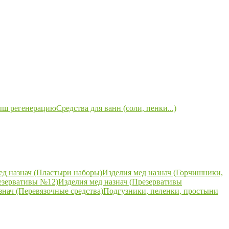
ыш регенерацию
Средства для ванн (соли, пенки...)
ед назнач (Пластыри наборы)
Изделия мед назнач (Горчишники,
езервативы №12)
Изделия мед назнач (Презервативы
знач (Перевязочные средства)
Подгузники, пеленки, простыни