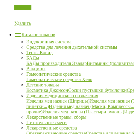
Корзина
Удалить
Каталог товаров
Эндокринная система
Средства для лечения дыхательной системы
Тесты Ковид
БАДы
БАДы производителя Эвалар
Витамины (поливитам
Вакцины
Гомеопатические средства
Гомеопатические средства Хель
Детские товары
Косметика Джонсон
Соски пустышки бутылочки
Сре
Изделия медицинского назначения
Изделия мед назнач (Шприцы)
Изделия мед назнач (
пипетки...)
Изделия мед назнач (Маски, Компрессы...
прочие)
Изделия мед назнач (Пластыри рулоны)
Изде
Лекарственные травы, сборы
Питательные смеси
Лекарственные средства
Обеззараживающие средства
Средства для лечения 