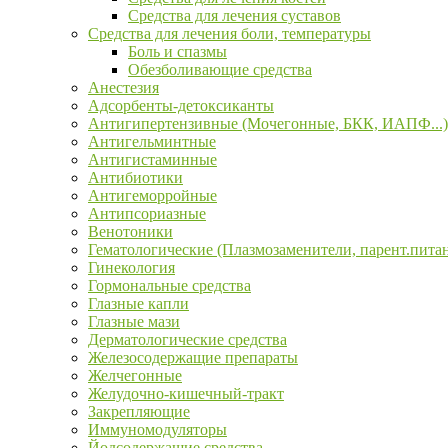
Средства для лечения суставов
Средства для лечения боли, температуры
Боль и спазмы
Обезболивающие средства
Анестезия
Адсорбенты-детоксиканты
Антигипертензивные (Мочегонные, БКК, ИАПФ...)
Антигельминтные
Антигистаминные
Антибиотики
Антигеморройные
Антипсориазные
Венотоники
Гематологические (Плазмозаменители, парент.пита
Гинекология
Гормональные средства
Глазные капли
Глазные мази
Дерматологические средства
Железосодержащие препараты
Желчегонные
Желудочно-кишечный-тракт
Закрепляющие
Иммуномодуляторы
Йодсодержащие средства