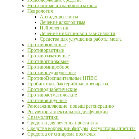
Ноотропные и транквилизаторы
Неврология
Антидепрессанты
Лечение алкоголизма
Нейролептик
Лечение никотиновой зависимости
Средства для улучшения работы мозга
Противоязвенные
Противорвотные
Противозачаточные
Противогрибковые
Противомикробное
Противопедикулезные
ПротивоВоспалительные НПВС
Пробиотики, бактерийные препараты
Противодиабетические
Противоастматические
Противовирусные
Ранозаживляющие, повыш регенерацию
Регуляторы эректильной дисфункции
Спазмолитики
Средства для лечения простатита
Средства коррекции фигуры, регуляторы аппетита
Средства от синдрома похмелья