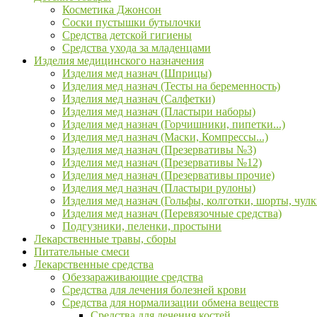
Косметика Джонсон
Соски пустышки бутылочки
Средства детской гигиены
Средства ухода за младенцами
Изделия медицинского назначения
Изделия мед назнач (Шприцы)
Изделия мед назнач (Тесты на беременность)
Изделия мед назнач (Салфетки)
Изделия мед назнач (Пластыри наборы)
Изделия мед назнач (Горчишники, пипетки...)
Изделия мед назнач (Маски, Компрессы...)
Изделия мед назнач (Презервативы №3)
Изделия мед назнач (Презервативы №12)
Изделия мед назнач (Презервативы прочие)
Изделия мед назнач (Пластыри рулоны)
Изделия мед назнач (Гольфы, колготки, шорты, чулк
Изделия мед назнач (Перевязочные средства)
Подгузники, пеленки, простыни
Лекарственные травы, сборы
Питательные смеси
Лекарственные средства
Обеззараживающие средства
Средства для лечения болезней крови
Средства для нормализации обмена веществ
Средства для лечения костей