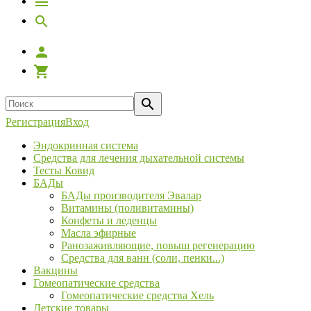
Регистрация
Вход
Эндокринная система
Средства для лечения дыхательной системы
Тесты Ковид
БАДы
БАДы производителя Эвалар
Витамины (поливитамины)
Конфеты и леденцы
Масла эфирные
Ранозаживляющие, повыш регенерацию
Средства для ванн (соли, пенки...)
Вакцины
Гомеопатические средства
Гомеопатические средства Хель
Детские товары