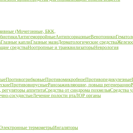
зивные (Мочегонные, БКК,
биотики
Антигеморройные
Антипсориазные
Венотоники
Гематол
а
Глазные капли
Глазные мази
Дерматологические средства
Железо
щие средства
Ноотропные и транквилизаторы
Неврология
ные
Противогрибковые
Противомикробное
Противопедикулезные
еские
Противовирусные
Ранозаживляющие, повыш регенерацию
Р
 регуляторы аппетита
Средства от синдрома похмелья
Средства 
ечно-сосудистые
Лечение полости рта
ЛОР органы
Электронные термометры
Ингаляторы