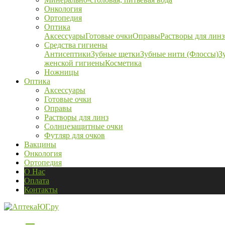
Онкология
Ортопедия
Оптика
Аксессуары
Готовые очки
Оправы
Растворы для линз
Средства гигиены
Антисептики
Зубные щетки
Зубные нити (Флоссы)
З
женской гигиены
Косметика
Ножницы
Оптика
Аксессуары
Готовые очки
Оправы
Растворы для линз
Солнцезащитные очки
Футляр для очков
Вакцины
Онкология
Ортопедия
О Нас
Оплата
Контакты