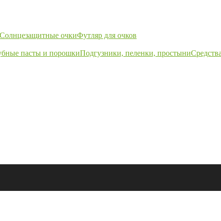
Солнцезащитные очки
Футляр для очков
убные пасты и порошки
Подгузники, пеленки, простыни
Средства