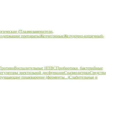
огические (Плазмозаменители,
содержащие препараты
Желчегонные
Желудочно-кишечный-
ПротивоВоспалительные НПВС
Пробиотики, бактерийные
егуляторы эректильной дисфункции
Спазмолитики
Средства
улучшающие пищеварение (ферменты...)
Слабительные и