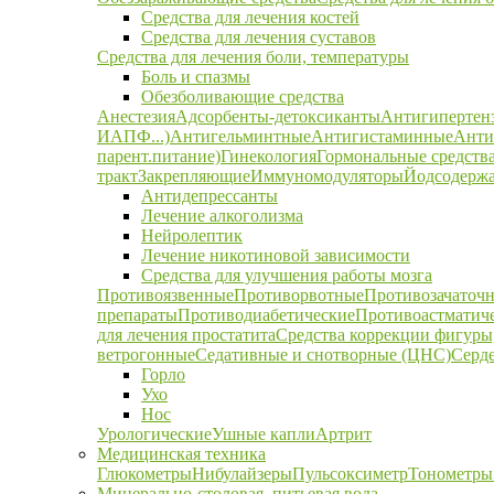
Средства для лечения костей
Средства для лечения суставов
Средства для лечения боли, температуры
Боль и спазмы
Обезболивающие средства
Анестезия
Адсорбенты-детоксиканты
Антигипертен
ИАПФ...)
Антигельминтные
Антигистаминные
Анти
парент.питание)
Гинекология
Гормональные средств
тракт
Закрепляющие
Иммуномодуляторы
Йодсодержа
Антидепрессанты
Лечение алкоголизма
Нейролептик
Лечение никотиновой зависимости
Средства для улучшения работы мозга
Противоязвенные
Противорвотные
Противозачаточ
препараты
Противодиабетические
Противоастматич
для лечения простатита
Средства коррекции фигуры,
ветрогонные
Седативные и снотворные (ЦНС)
Серд
Горло
Ухо
Нос
Урологические
Ушные капли
Артрит
Медицинская техника
Глюкометры
Нибулайзеры
Пульсоксиметр
Тонометры
Минерально-столовая, питьевая вода