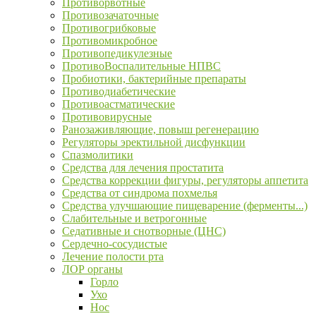
Противорвотные
Противозачаточные
Противогрибковые
Противомикробное
Противопедикулезные
ПротивоВоспалительные НПВС
Пробиотики, бактерийные препараты
Противодиабетические
Противоастматические
Противовирусные
Ранозаживляющие, повыш регенерацию
Регуляторы эректильной дисфункции
Спазмолитики
Средства для лечения простатита
Средства коррекции фигуры, регуляторы аппетита
Средства от синдрома похмелья
Средства улучшающие пищеварение (ферменты...)
Слабительные и ветрогонные
Седативные и снотворные (ЦНС)
Сердечно-сосудистые
Лечение полости рта
ЛОР органы
Горло
Ухо
Нос