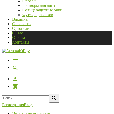
Оправы
Растворы для линз
Солнцезащитные очки
Футляр для очков
Вакцины
Онкология
Ортопедия
О Нас
Оплата
Контакты
Регистрация
Вход
Эндокринная система