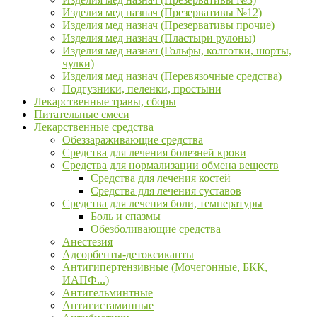
Изделия мед назнач (Презервативы №12)
Изделия мед назнач (Презервативы прочие)
Изделия мед назнач (Пластыри рулоны)
Изделия мед назнач (Гольфы, колготки, шорты,
чулки)
Изделия мед назнач (Перевязочные средства)
Подгузники, пеленки, простыни
Лекарственные травы, сборы
Питательные смеси
Лекарственные средства
Обеззараживающие средства
Средства для лечения болезней крови
Средства для нормализации обмена веществ
Средства для лечения костей
Средства для лечения суставов
Средства для лечения боли, температуры
Боль и спазмы
Обезболивающие средства
Анестезия
Адсорбенты-детоксиканты
Антигипертензивные (Мочегонные, БКК,
ИАПФ...)
Антигельминтные
Антигистаминные