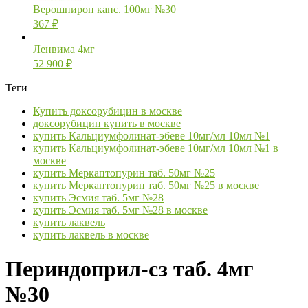
Верошпирон капс. 100мг №30
367
₽
Ленвима 4мг
52 900
₽
Теги
Купить доксорубицин в москве
доксорубицин купить в москве
купить Кальциумфолинат-эбеве 10мг/мл 10мл №1
купить Кальциумфолинат-эбеве 10мг/мл 10мл №1 в
москве
купить Меркаптопурин таб. 50мг №25
купить Меркаптопурин таб. 50мг №25 в москве
купить Эсмия таб. 5мг №28
купить Эсмия таб. 5мг №28 в москве
купить лаквель
купить лаквель в москве
Периндоприл-сз таб. 4мг
№30