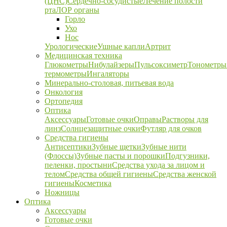
(ЦНС)
Сердечно-сосудистые
Лечение полости
рта
ЛОР органы
Горло
Ухо
Нос
Урологические
Ушные капли
Артрит
Медицинская техника
Глюкометры
Нибулайзеры
Пульсоксиметр
Тонометры
термометры
Ингаляторы
Минерально-столовая, питьевая вода
Онкология
Ортопедия
Оптика
Аксессуары
Готовые очки
Оправы
Растворы для
линз
Солнцезащитные очки
Футляр для очков
Средства гигиены
Антисептики
Зубные щетки
Зубные нити
(Флоссы)
Зубные пасты и порошки
Подгузники,
пеленки, простыни
Средства ухода за лицом и
телом
Средства общей гигиены
Средства женской
гигиены
Косметика
Ножницы
Оптика
Аксессуары
Готовые очки