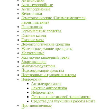
Антибиотики
Антигеморройные
Антипсориазные
Венотоники
Гематологические (Плазмозаменители,
парент.питание)
Гинекология
Гормональные средства
Глазные капли
Глазные мази
Дерматологические средства
Железосодержащие препараты
Желчегонные
Желудочно-кишечный-тракт
Закрепляющие
Иммуномодуляторы
Йодсодержащие средства
Ноотропные и транквилизаторы
Неврология
Антидепрессанты
Лечение алкоголизма
Нейролептик
Лечение никотиновой зависимости
Средства для улучшения работы мозга
Противоязвенные