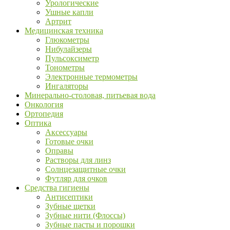
Урологические
Ушные капли
Артрит
Медицинская техника
Глюкометры
Нибулайзеры
Пульсоксиметр
Тонометры
Электронные термометры
Ингаляторы
Минерально-столовая, питьевая вода
Онкология
Ортопедия
Оптика
Аксессуары
Готовые очки
Оправы
Растворы для линз
Солнцезащитные очки
Футляр для очков
Средства гигиены
Антисептики
Зубные щетки
Зубные нити (Флоссы)
Зубные пасты и порошки