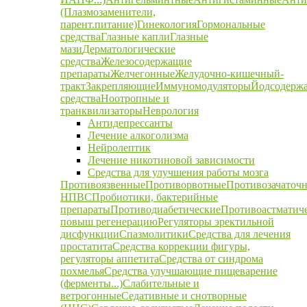
(Плазмозаменители,
парент.питание)
Гинекология
Гормональные
средства
Глазные капли
Глазные
мази
Дерматологические
средства
Железосодержащие
препараты
Желчегонные
Желудочно-кишечный-
тракт
Закрепляющие
Иммуномодуляторы
Йодсодерж
средства
Ноотропные и
транквилизаторы
Неврология
Антидепрессанты
Лечение алкоголизма
Нейролептик
Лечение никотиновой зависимости
Средства для улучшения работы мозга
Противоязвенные
Противорвотные
Противозачаточ
НПВС
Пробиотики, бактерийные
препараты
Противодиабетические
Противоастматич
повыш регенерацию
Регуляторы эректильной
дисфункции
Спазмолитики
Средства для лечения
простатита
Средства коррекции фигуры,
регуляторы аппетита
Средства от синдрома
похмелья
Средства улучшающие пищеварение
(ферменты...)
Слабительные и
ветрогонные
Седативные и снотворные