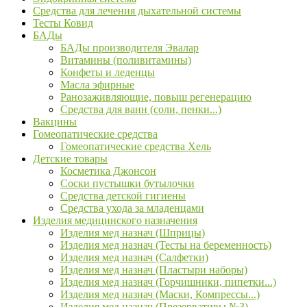
Средства для лечения дыхательной системы
Тесты Ковид
БАДы
БАДы производителя Эвалар
Витамины (поливитамины)
Конфеты и леденцы
Масла эфирные
Ранозаживляющие, повыш регенерацию
Средства для ванн (соли, пенки...)
Вакцины
Гомеопатические средства
Гомеопатические средства Хель
Детские товары
Косметика Джонсон
Соски пустышки бутылочки
Средства детской гигиены
Средства ухода за младенцами
Изделия медицинского назначения
Изделия мед назнач (Шприцы)
Изделия мед назнач (Тесты на беременность)
Изделия мед назнач (Салфетки)
Изделия мед назнач (Пластыри наборы)
Изделия мед назнач (Горчишники, пипетки...)
Изделия мед назнач (Маски, Компрессы...)
Изделия мед назнач (Презервативы №3)