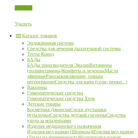
Корзина
Удалить
Каталог товаров
Эндокринная система
Средства для лечения дыхательной системы
Тесты Ковид
БАДы
БАДы производителя Эвалар
Витамины
(поливитамины)
Конфеты и леденцы
Масла
эфирные
Ранозаживляющие, повыш
регенерацию
Средства для ванн (соли, пенки...)
Вакцины
Гомеопатические средства
Гомеопатические средства Хель
Детские товары
Косметика Джонсон
Соски пустышки
бутылочки
Средства детской гигиены
Средства
ухода за младенцами
Изделия медицинского назначения
Изделия мед назнач (Шприцы)
Изделия мед назнач
(Тесты на беременность)
Изделия мед назнач