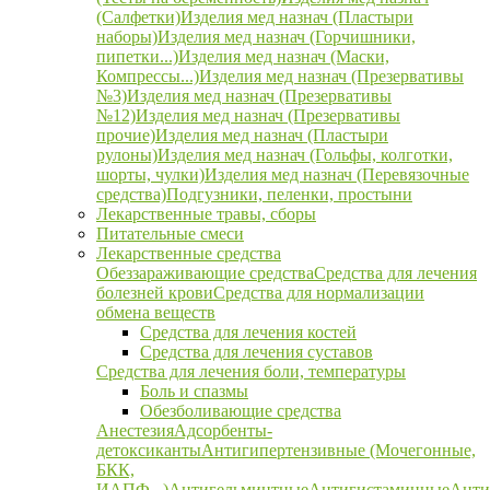
(Салфетки)
Изделия мед назнач (Пластыри
наборы)
Изделия мед назнач (Горчишники,
пипетки...)
Изделия мед назнач (Маски,
Компрессы...)
Изделия мед назнач (Презервативы
№3)
Изделия мед назнач (Презервативы
№12)
Изделия мед назнач (Презервативы
прочие)
Изделия мед назнач (Пластыри
рулоны)
Изделия мед назнач (Гольфы, колготки,
шорты, чулки)
Изделия мед назнач (Перевязочные
средства)
Подгузники, пеленки, простыни
Лекарственные травы, сборы
Питательные смеси
Лекарственные средства
Обеззараживающие средства
Средства для лечения
болезней крови
Средства для нормализации
обмена веществ
Средства для лечения костей
Средства для лечения суставов
Средства для лечения боли, температуры
Боль и спазмы
Обезболивающие средства
Анестезия
Адсорбенты-
детоксиканты
Антигипертензивные (Мочегонные,
БКК,
ИАПФ...)
Антигельминтные
Антигистаминные
Анти